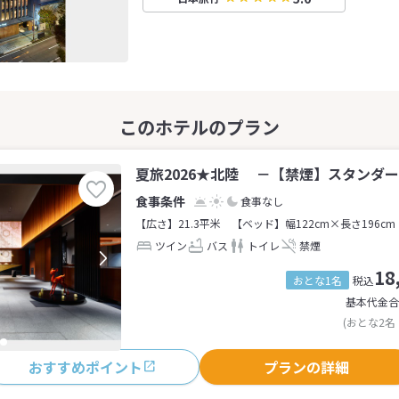
夏旅2026★北陸 －【禁煙】スタンダー
食事なし
【広さ】21.3平米
【ベッド】幅122cm×長さ196cm
ツイン
バス
トイレ
禁煙
18
おとな1名
税込
基本代金合
(おとな2名
おすすめポイント
プランの詳細