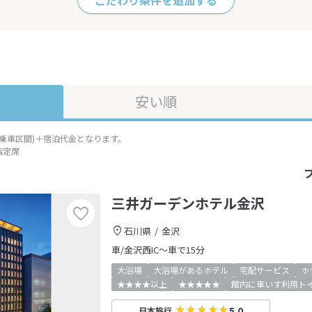
こだわり条件を追加する
安い順
準乗車区間)＋宿泊代金となります。
指定席
三井ガーデンホテル金沢
石川県
金沢
車/金沢西IC～車で15分
大浴場
大浴場があるホテル
宅配サービス
ホ
★★★★以上
★★★★★
館内に車いす利用ト
5.0
日本旅行