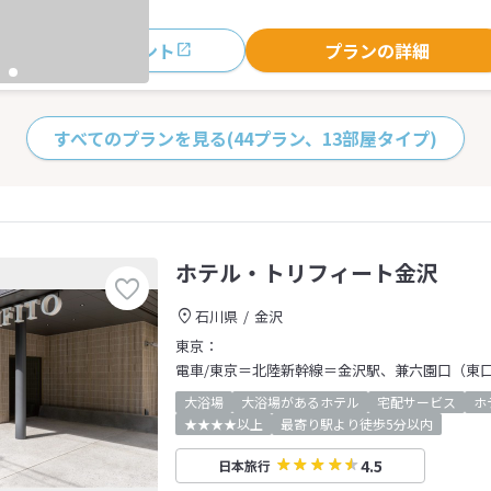
おすすめポイント
プランの詳細
すべてのプランを見る
(44プラン、13部屋タイプ)
ホテル・トリフィート金沢
石川県
金沢
東京：
電車/東京＝北陸新幹線＝金沢駅、兼六園口（東
大浴場
大浴場があるホテル
宅配サービス
ホ
★★★★以上
最寄り駅より徒歩5分以内
4.5
日本旅行