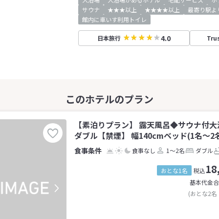
サウナ
★★★以上
★★★★以上
最寄り駅よ
館内に車いす利用トイレ
4.0
日本旅行
Tru
【素泊りプラン】 露天風呂◆サウナ付大
ダブル【禁煙】 幅140cmベッド(1名～2
食事なし
1～2名
ダブル
18
おとな1名
税込
基本代金合
(おとな2名