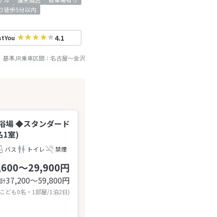
り徒歩5分以内
4.1
stYou
基準JR乗車区間：
名古屋
～
金沢
浴場 ◆スタンダード
名1室)
バス
トイレ
禁煙
,600～29,900円
37,200〜59,800
円
計
 こども0名・1部屋/1泊2日)