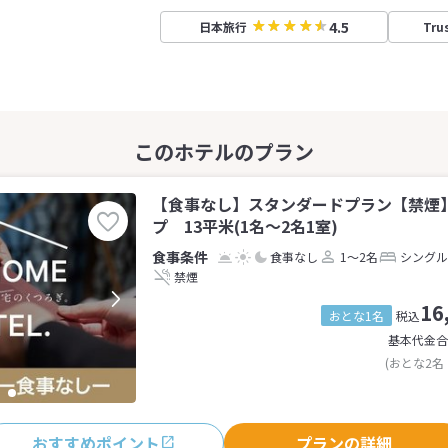
4.5
日本旅行
Tru
【食事なし】スタンダードプラン【禁煙
プ 13平米(1名～2名1室)
食事なし
1～2名
シングル
禁煙
16
おとな1名
税込
基本代金合
(おとな2名
おすすめポイント
プランの詳細