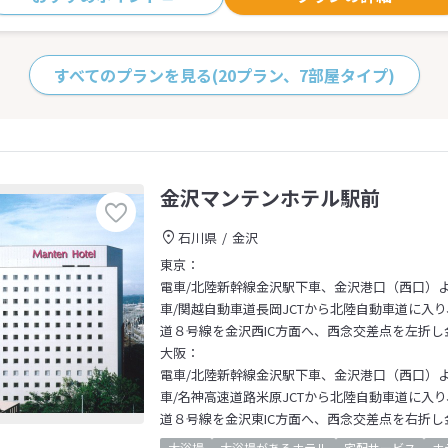
すべてのプランを見る
(20プラン、7部屋タイプ)
金沢マンテンホテル駅前
石川県
金沢
東京：
電車/北陸新幹線金沢駅下車、金沢港口（西口）
車/関越自動車道長岡JCTから北陸自動車道に入り
道８号線を金沢西IC方面へ、西念交差点を左折し
大阪：
電車/北陸新幹線金沢駅下車、金沢港口（西口）
車/名神高速道路米原JCTから北陸自動車道に入り
道８号線を金沢東IC方面へ、西念交差点を右折し
大浴場
大浴場があるホテル
宅配サービス
ホ