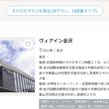
すべてのプランを見る
(39プラン、10部屋タイプ)
ヴィアイン金沢
石川県
金沢
東京：
電車/北陸新幹線かがやき号で２時間２７分、は
車/金沢田鶴浜線西念交差点国道８号線右折約３キロ～金
道８号線富山方向西念交差点右折し直進約２キロ
大阪：
電車/JR特急サンダーバード・北陸新幹線で約２
車/金沢田鶴浜線西念交差点で国道８号線左折約３
富山方向西念交差点右折し直進約２キロ
宅配サービス
ホテル
駐車場有り
★★★以上
最寄り駅より徒歩5分以内
館内に車いす利用トイ