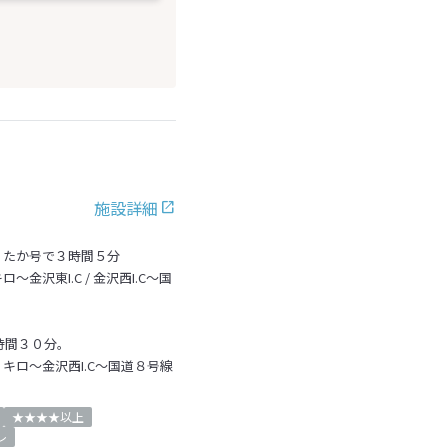
施設詳細
くたか号で３時間５分
沢東I.C / 金沢西I.C～国
時間３０分。
キロ～金沢西I.C～国道８号線
★★★★以上
レ