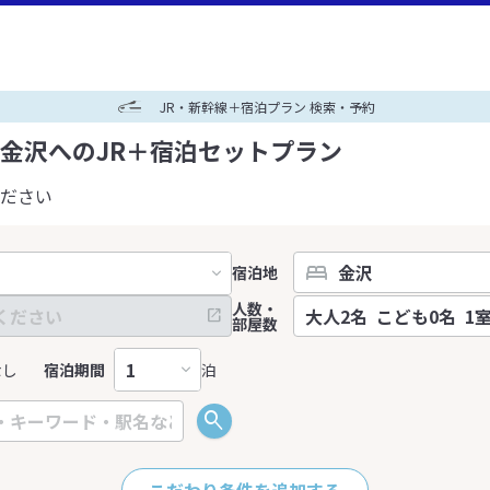
JR・新幹線＋宿泊プラン 検索・予約
金沢へのJR＋宿泊セットプラン
ださい
宿泊地
人数・
部屋数
なし
宿泊期間
泊