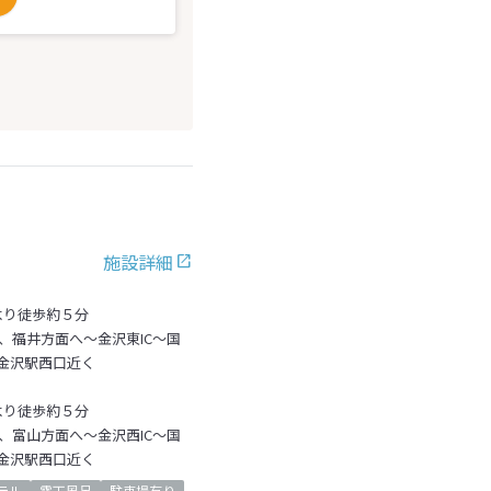
施設詳細
より徒歩約５分
、福井方面へ～金沢東IC～国
金沢駅西口近く
より徒歩約５分
、富山方面へ～金沢西IC～国
金沢駅西口近く
テル
露天風呂
駐車場有り