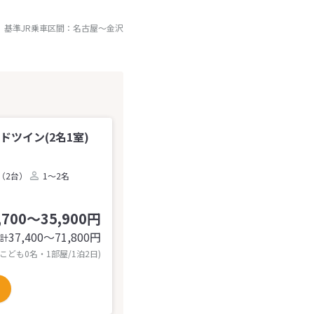
基準JR乗車区間：
名古屋
～
金沢
ドツイン(2名1室)
（2台）
1～2名
,700～35,900円
37,400〜71,800
円
計
 こども0名・1部屋/1泊2日)