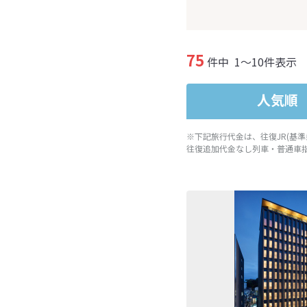
75
件中
1～10件表示
人気順
※下記旅行代金は、往復JR(基
往復追加代金なし列車・普通車