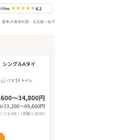
4.2
stYou
基準JR乗車区間：
名古屋
～
金沢
】シングルAタイ
バス
トイレ
,600～34,800円
33,200〜69,600
円
計
 こども0名・1部屋/1泊2日)