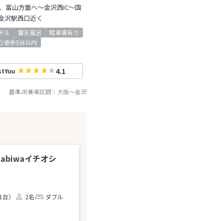
、富山方面へ～金沢西IC～国
金沢駅西口近く
テル
露天風呂
駐車場有り
り徒歩5分以内
4.1
stYou
基準JR乗車区間：
大阪
～
金沢
tabiwaイチオシ
1台）
2名
ダブル