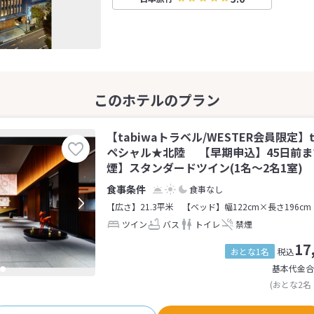
【tabiwaトラベル/WESTER会員限定】
ペシャル★北陸 【早期申込】45日前
煙】スタンダードツイン(1名～2名1室)
食事なし
【広さ】21.3平米
【ベッド】幅122cm×長さ196cm
ツイン
バス
トイレ
禁煙
17
おとな1名
税込
基本代金合
(おとな2名