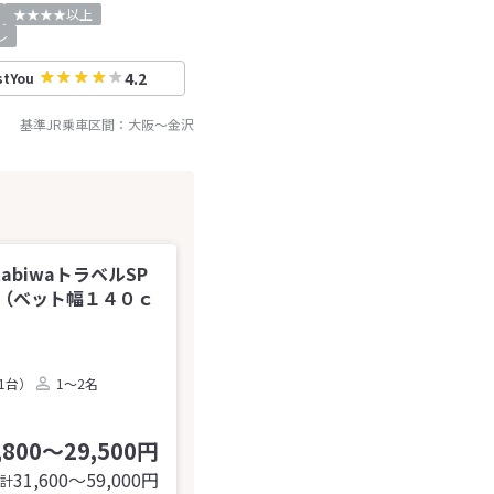
★★★★以上
レ
4.2
stYou
基準JR乗車区間：
大阪
～
金沢
abiwaトラベルSP
（ベット幅１４０ｃ
1台）
1～2名
,800～29,500円
31,600〜59,000
円
計