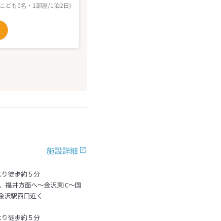
 こども0名・1部屋/1泊2日)
施設詳細
より徒歩約５分
、福井方面へ～金沢東IC～国
金沢駅西口近く
より徒歩約５分