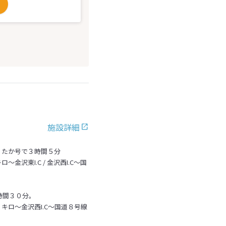
施設詳細
くたか号で３時間５分
沢東I.C / 金沢西I.C～国
時間３０分。
キロ～金沢西I.C～国道８号線