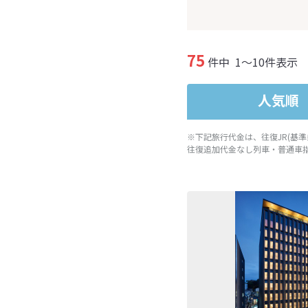
75
件中
1～10件表示
人気順
※下記旅行代金は、往復JR(基
往復追加代金なし列車・普通車