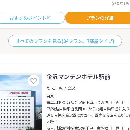
(おとな2名
おすすめポイント
プランの詳細
すべてのプランを見る
(34プラン、7部屋タイプ)
金沢マンテンホテル駅前
石川県
金沢
東京：
電車/北陸新幹線金沢駅下車、金沢港口（西口）
車/関越自動車道長岡JCTから北陸自動車道に入り
道８号線を金沢西IC方面へ、西念交差点を左折し
大阪：
電車/北陸新幹線金沢駅下車、金沢港口（西口）