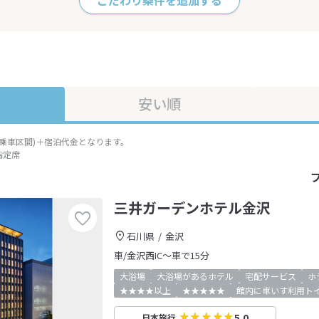
こだわり条件を追加する
安い順
準乗車区間)＋宿泊代金となります。
指定席
三井ガーデンホテル金沢
石川県
金沢
車/金沢西IC～車で15分
大浴場
大浴場があるホテル
宅配サービス
ホ
★★★★以上
★★★★★
館内に車いす利用ト
5.0
日本旅行