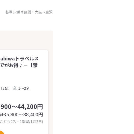
基準JR乗車区間：
大阪
～
金沢
tabiwaトラベルス
までがお得♪－【禁
（2台）
1～2名
,900～44,200円
35,800〜88,400
円
計
 こども0名・1部屋/1泊2日)