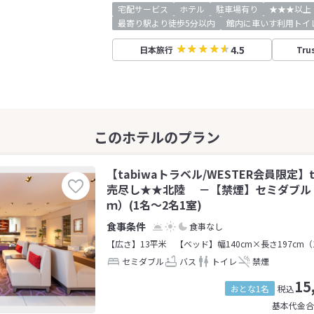
宅配サービス
ホテル
駐車場有り
★★★以上
最寄り駅より徒歩5分以内
館内に車いす利用トイ
4.5
日本旅行
Tru
【tabiwaトラベル/WESTER会員限定】t
売尽し★★北陸 －【禁煙】セミダブル
ｍ）(1名～2名1室)
食事なし
【広さ】13平米
【ベッド】幅140cm×長さ197cm（
セミダブル
バス
トイレ
禁煙
15
おとな1名
税込
基本代金合