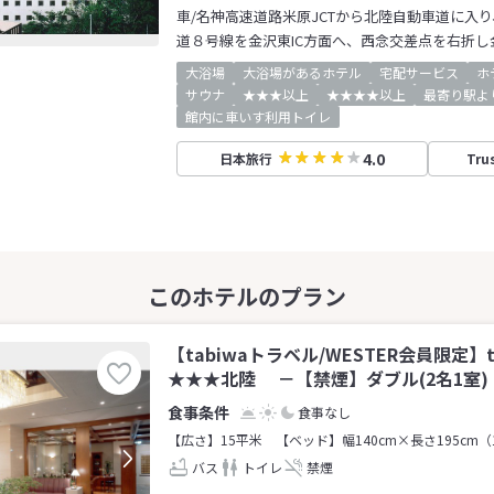
車/名神高速道路米原JCTから北陸自動車道に入り
道８号線を金沢東IC方面へ、西念交差点を右折し
大浴場
大浴場があるホテル
宅配サービス
ホ
サウナ
★★★以上
★★★★以上
最寄り駅よ
館内に車いす利用トイレ
4.0
日本旅行
Tru
【tabiwaトラベル/WESTER会員限定】
★★★北陸 －【禁煙】ダブル(2名1室)
食事なし
【広さ】15平米
【ベッド】幅140cm×長さ195cm（
バス
トイレ
禁煙