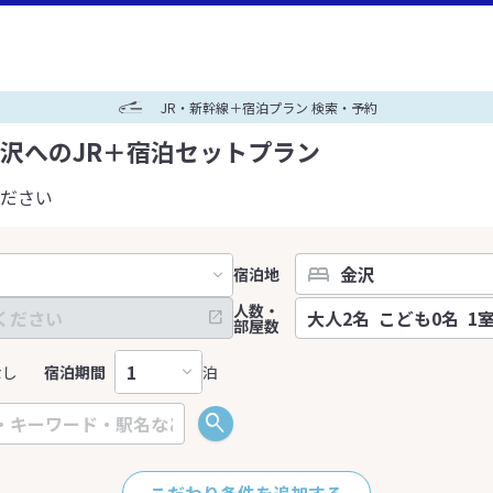
JR・新幹線＋宿泊プラン 検索・予約
沢へのJR＋宿泊セットプラン
ださい
宿泊地
人数・
部屋数
なし
宿泊期間
泊