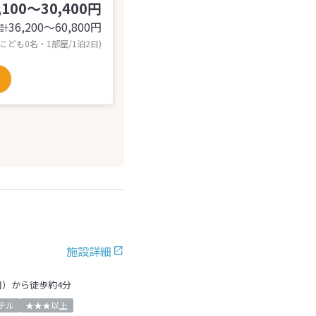
,100～30,400円
36,200〜60,800
円
計
 こども0名・1部屋/1泊2日)
施設詳細
口）から徒歩約4分
テル
★★★以上