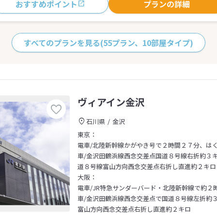
おすすめポイント
プランの詳細
すべてのプランを見る
(55プラン、10部屋タイプ)
ヴィアイン金沢
石川県
金沢
東京：
電車/北陸新幹線かがやき号で２時間２７分、は
車/金沢田鶴浜線西念交差点国道８号線右折約３キロ～金
道８号線富山方向西念交差点右折し直進約２キロ
大阪：
電車/JR特急サンダーバード・北陸新幹線で約２
車/金沢田鶴浜線西念交差点で国道８号線左折約３
富山方向西念交差点右折し直進約２キロ