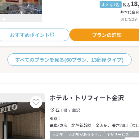
18
おとな1名
税込
基本代金合
(おとな2名
おすすめポイント
プランの詳細
すべてのプランを見る
(60プラン、13部屋タイプ)
ホテル・トリフィート金沢
石川県
金沢
東京：
電車/東京＝北陸新幹線＝金沢駅、兼六園口（東
大浴場
大浴場があるホテル
宅配サービス
ホ