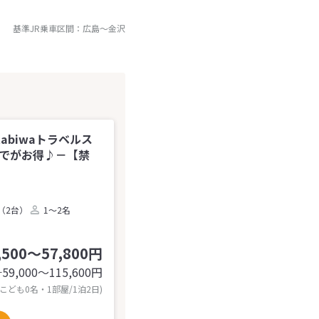
基準JR乗車区間：
広島
～
金沢
tabiwaトラベルス
までがお得♪－【禁
（2台）
1～2名
,500～57,800円
59,000〜115,600
円
計
 こども0名・1部屋/1泊2日)