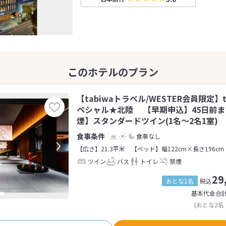
【tabiwaトラベル/WESTER会員限定】
ペシャル★北陸 【早期申込】45日前
煙】スタンダードツイン(1名～2名1室)
食事なし
【広さ】21.3平米
【ベッド】幅122cm×長さ196cm
ツイン
バス
トイレ
禁煙
29
おとな1名
税込
基本代金合
(おとな2名