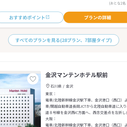
(おとな2名
おすすめポイント
プランの詳細
すべてのプランを見る
(28プラン、7部屋タイプ)
金沢マンテンホテル駅前
石川県
金沢
東京：
電車/北陸新幹線金沢駅下車、金沢港口（西口）
車/関越自動車道長岡JCTから北陸自動車道に入り
道８号線を金沢西IC方面へ、西念交差点を左折し
大阪：
電車/北陸新幹線金沢駅下車、金沢港口（西口）