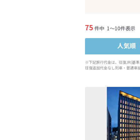
75
件中
1～10件表示
人気順
※下記旅行代金は、往復JR(基
往復追加代金なし列車・普通車