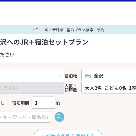
JR・新幹線＋宿泊プラン 検索・予約
沢へのJR＋宿泊セットプラン
ださい
宿泊地
人数・
部屋数
なし
宿泊期間
泊