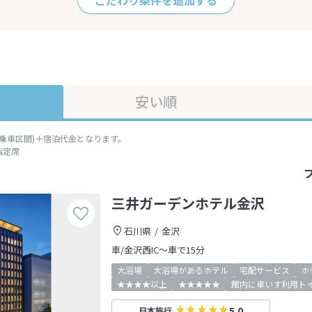
こだわり条件を追加する
安い順
準乗車区間)＋宿泊代金となります。
指定席
三井ガーデンホテル金沢
石川県
金沢
車/金沢西IC～車で15分
大浴場
大浴場があるホテル
宅配サービス
ホ
★★★★以上
★★★★★
館内に車いす利用ト
5.0
日本旅行