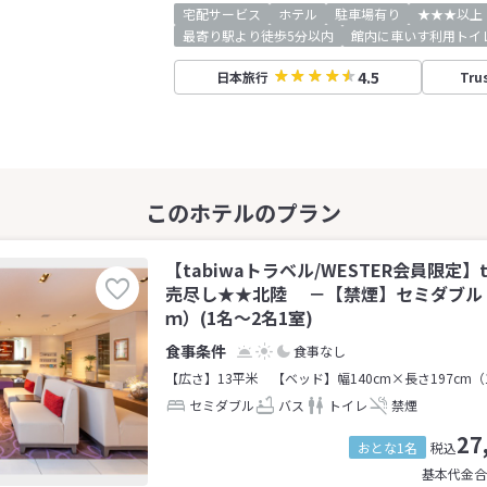
宅配サービス
ホテル
駐車場有り
★★★以上
最寄り駅より徒歩5分以内
館内に車いす利用トイ
4.5
日本旅行
Tru
【tabiwaトラベル/WESTER会員限定】t
売尽し★★北陸 －【禁煙】セミダブル
ｍ）(1名～2名1室)
食事なし
【広さ】13平米
【ベッド】幅140cm×長さ197cm（
セミダブル
バス
トイレ
禁煙
27
おとな1名
税込
基本代金合