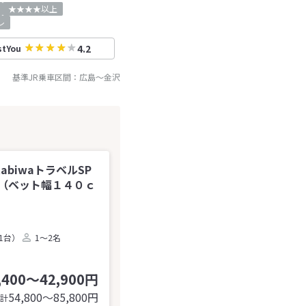
★★★★以上
レ
4.2
stYou
基準JR乗車区間：
広島
～
金沢
abiwaトラベルSP
（ベット幅１４０ｃ
1台）
1～2名
,400～42,900円
54,800〜85,800
円
計