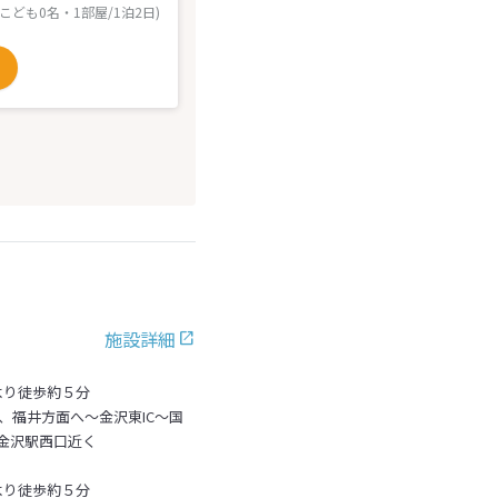
 こども0名・1部屋/1泊2日)
施設詳細
より徒歩約５分
、福井方面へ～金沢東IC～国
金沢駅西口近く
より徒歩約５分