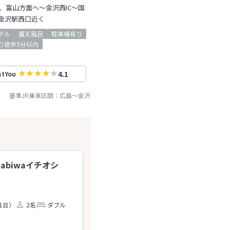
、富山方面へ～金沢西IC～国
金沢駅西口近く
テル
露天風呂
駐車場有り
り徒歩5分以内
4.1
stYou
基準JR乗車区間：
広島
～
金沢
tabiwaイチオシ
1台）
2名
ダブル