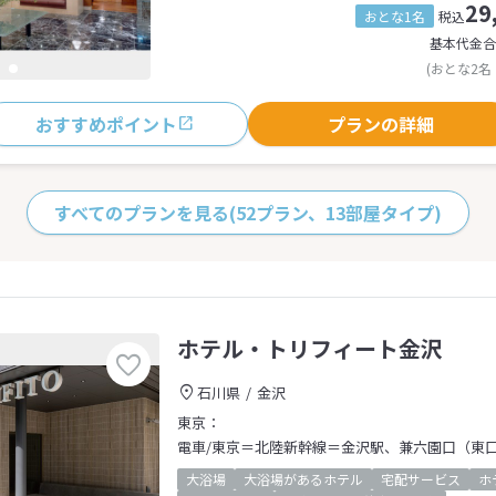
29
おとな1名
税込
基本代金合
(おとな2名
おすすめポイント
プランの詳細
すべてのプランを見る
(52プラン、13部屋タイプ)
ホテル・トリフィート金沢
石川県
金沢
東京：
電車/東京＝北陸新幹線＝金沢駅、兼六園口（東
大浴場
大浴場があるホテル
宅配サービス
ホ