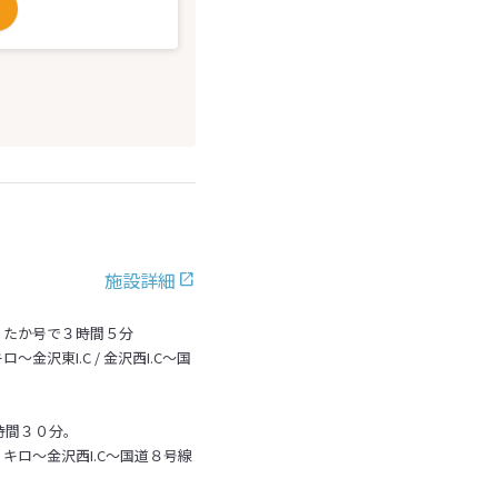
施設詳細
くたか号で３時間５分
沢東I.C / 金沢西I.C～国
時間３０分。
キロ～金沢西I.C～国道８号線