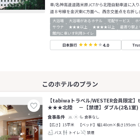
車/名神高速道路米原JCTから北陸自動車道に入り
道８号線を金沢東IC方面へ、西念交差点を右折し
大浴場
大浴場があるホテル
宅配サービス
ホ
サウナ
★★★以上
★★★★以上
最寄り駅よ
館内に車いす利用トイレ
4.0
日本旅行
Tru
【tabiwaトラベル/WESTER会員限定】
★★★北陸 －【禁煙】ダブル(2名1室)
食事なし
【広さ】15平米
【ベッド】幅140cm×長さ195cm（
バス
トイレ
禁煙