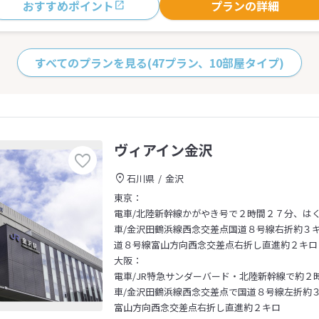
おすすめポイント
プランの詳細
すべてのプランを見る
(47プラン、10部屋タイプ)
ヴィアイン金沢
石川県
金沢
東京：
電車/北陸新幹線かがやき号で２時間２７分、は
車/金沢田鶴浜線西念交差点国道８号線右折約３キロ～金
道８号線富山方向西念交差点右折し直進約２キロ
大阪：
電車/JR特急サンダーバード・北陸新幹線で約２
車/金沢田鶴浜線西念交差点で国道８号線左折約３
富山方向西念交差点右折し直進約２キロ