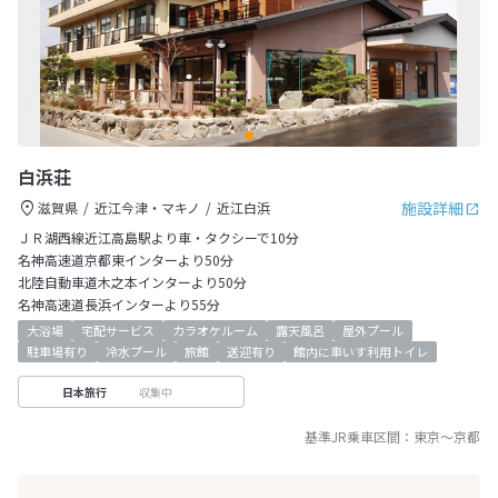
白浜荘
施設詳細
滋賀県
近江今津・マキノ
近江白浜
ＪＲ湖西線近江高島駅より車・タクシーで10分
名神高速道京都東インターより50分
北陸自動車道木之本インターより50分
名神高速道長浜インターより55分
大浴場
宅配サービス
カラオケルーム
露天風呂
屋外プール
駐車場有り
冷水プール
旅館
送迎有り
館内に車いす利用トイレ
収集中
日本旅行
基準JR乗車区間：
東京
～
京都