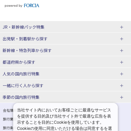
JR・新幹線パック
特集
出発駅・到着駅
から探す
JR・新幹線＋ホテルパック
日帰り JR・新幹線 パック
新幹線・特急列車
から探す
出張パック
秋田⇔東京 新幹線パック
山形⇔東京 新幹線パック
都道府県から探す
仙台→東京 新幹線パック
新潟→東京 新幹線パック
北海道新幹線 旅行
東北新幹線 旅行
人気の国内旅行特集
富山⇔東京 新幹線パック
東京→青森 新幹線パック
山形新幹線 旅行
秋田新幹線 旅行
一緒に行く人
から探す
東京→仙台 新幹線パック
東京 新幹線パック
東海道新幹線 旅行
北陸新幹線 旅行
北海道旅行・ツアー
東京ディズニーリゾート®への旅
ユニバーサル・スタジオ・ジャパ
ンへの旅
季節の国内旅行特集
東京→金沢 新幹線パック
東京→新潟 新幹線パック
上越新幹線 旅行
山陽新幹線 旅行
東北
一人旅 国内版
家族・子連れ旅行 国内版
温泉旅行
日帰り旅行
東京⇔軽井沢 新幹線パック
東京→長野 新幹線パック
九州新幹線 旅行
西九州新幹線 旅行
青森旅行・ツアー
岩手旅行・ツアー
カップル・夫婦旅行 国内版
女子旅 国内版
桜・お花見特集
ゴールデンウィーク（GW）の国内
当社サイト内においてお客様ごとに最適なサービス
会社情報
プライバシーポリシー
旅行
を提供する目的及び当社サイト外で最適な広告を表
旅行業登録票・約款
規約集
東京→名古屋 新幹線パック
東京→京都 新幹線パック
特急サンダーバード 旅行
宮城旅行・ツアー
秋田旅行・ツアー
卒業旅行・学生旅行 国内版
示することを目的にCookieを使用しています。
夏休み・お盆の国内旅行
7月の国内旅行
旅行条件書
商標について
Cookieの使用に同意いただける場合は同意するを選