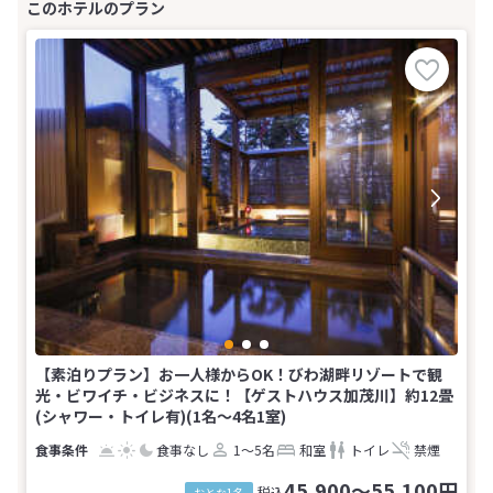
【素泊りプラン】お一人様からOK！びわ湖畔リゾートで観
光・ビワイチ・ビジネスに！【ゲストハウス加茂川】約12畳
(シャワー・トイレ有)(1名～4名1室)
食事なし
1～5名
和室
トイレ
禁煙
45,900～55,100円
税込
おとな1名