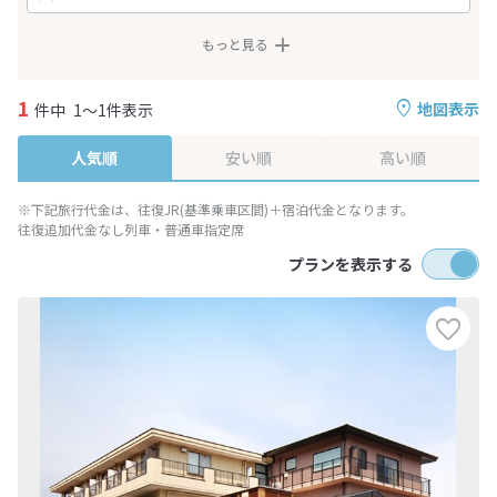
もっと見る
1
地図表示
件中
1～1件表示
人気順
安い順
高い順
※下記旅行代金は、往復JR(基準乗車区間)＋宿泊代金となります。
往復追加代金なし列車・普通車指定席
プランを表示する