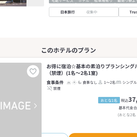
宅配サービス
ホテル
駐車場有り
最寄り駅よ
日本旅行
収集中
Tru
お得に宿泊☆基本の素泊りプランシング
（禁煙）(1名～2名1室)
食事なし
1～2名
シングル
禁煙
37
おとな1名
税込
基本代金合
(おとな2名