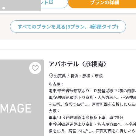
おすすめポイント
プランの詳細
すべてのプランを見る
(9プラン、4部屋タイプ)
アパホテル〈彦根南〉
滋賀県
長浜・彦根
彦根
名古屋：
電車/新幹線米原駅よりＪＲ琵琶湖線で2駅の南彦
車/名神高速道路下り京都・大阪方面へ。～名神高
を左折。高宮で右折し、戸賀町西を右折したら左
大阪：
電車/ＪＲ琵琶湖線南彦根駅下車、車で5分
車/名神高速道路上り京都・名古屋方面へ。～名神
線を左折。高宮で右折し、戸賀町西を右折したら