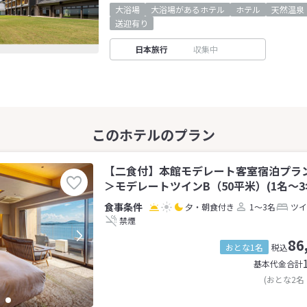
大浴場
大浴場があるホテル
ホテル
天然温泉
送迎有り
日本旅行
収集中
【二食付】本館モデレート客室宿泊プラン＜
＞モデレートツインB（50平米）(1名～3
夕・朝食付き
1～3名
ツイ
禁煙
86
おとな1名
税込
基本代金合計
(おとな2名