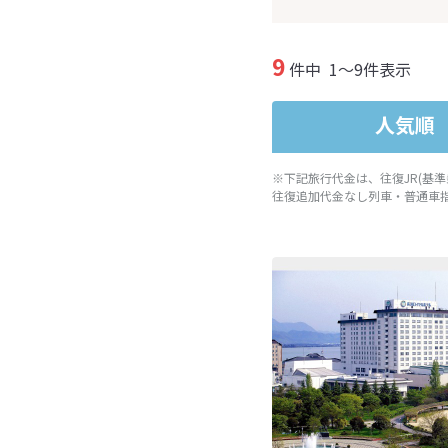
9
件中
1～9件表示
人気順
※下記旅行代金は、往復JR(基
往復追加代金なし列車・普通車