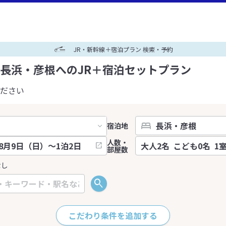
JR・新幹線＋宿泊プラン 検索・予約
長浜・彦根へのJR＋宿泊セットプラン
ださい
宿泊地
人数・
部屋数
なし
こだわり条件を追加する