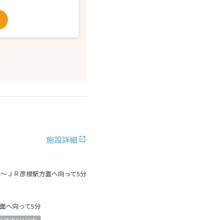
施設詳細
C～ＪＲ彦根駅方面へ向って5分
方面へ向って5分