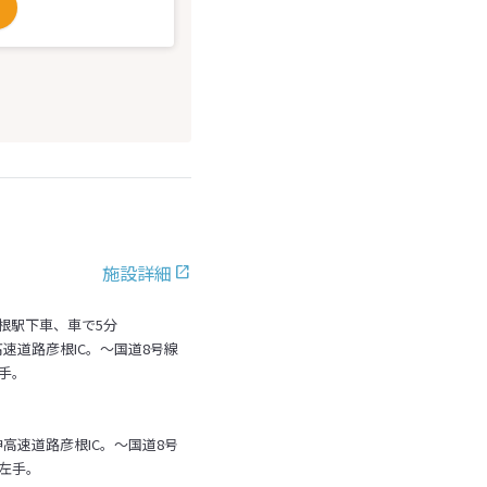
施設詳細
根駅下車、車で5分
速道路彦根IC。～国道8号線
手。
高速道路彦根IC。～国道8号
左手。