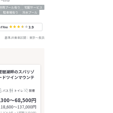
供用プール有り
宅配サービス
駐車場有り
冷水プール
3.9
stYou
基準JR乗車区間：
東京
～
長浜
琵琶湖畔のスパリゾ
ードツインマウンテ
バス
トイレ
禁煙
,300～68,500円
118,600〜137,000
円
 こども0名・1部屋/1泊2日)