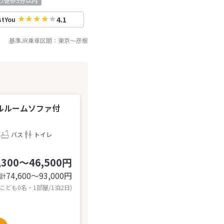
り徒歩5分以内
4.1
stYou
基準JR乗車区間：
東京
～
彦根
ルルームソファ付
バス
トイレ
,300～46,500円
74,600〜93,000
円
計
 こども0名・1部屋/1泊2日)