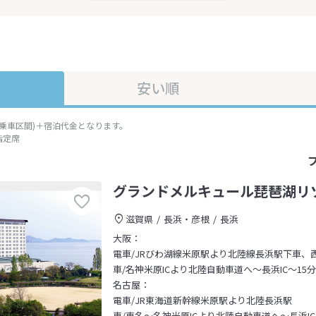
安い順
準乗車区間)＋宿泊代金となります。
指定席
グランドメルキュール琵琶湖リ
滋賀県
長浜・彦根
長浜
大阪：
電車/JRびわ湖線米原駅より北陸線長浜駅下車、
車/名神米原ICより北陸自動車道へ～長浜IC～15分
名古屋：
電車/JR東海道新幹線米原駅より北陸長浜駅
車/東名～名神米原ICより北陸自動車道へ～長浜IC