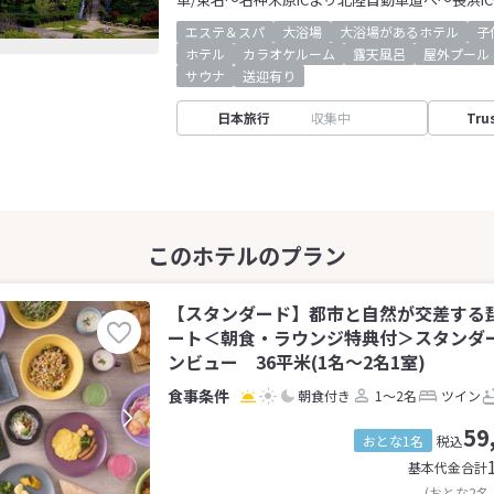
エステ＆スパ
大浴場
大浴場があるホテル
子
ホテル
カラオケルーム
露天風呂
屋外プール
サウナ
送迎有り
日本旅行
収集中
Tru
【スタンダード】都市と自然が交差する
ート＜朝食・ラウンジ特典付＞スタンダ
ンビュー 36平米(1名～2名1室)
朝食付き
1～2名
ツイン
59
おとな1名
税込
基本代金合計
(おとな2名