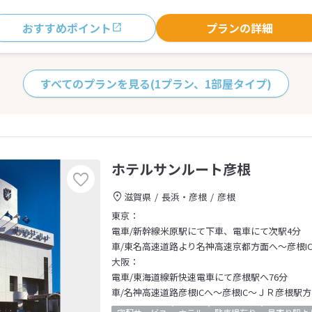
おすすめポイント
プランの詳細
すべてのプランを見る
(1プラン、1部屋タイプ)
ホテルサンルート彦根
滋賀県
長浜・彦根
彦根
東京：
電車/新幹線米原駅にて下車、電車にて次駅4分
車/東名高速道路より名神高速京都方面へ～彦根I
大阪：
電車/東海道線新快速電車にて彦根駅へ76分
車/名神高速道路彦根ICへ～彦根IC～ＪＲ彦根駅