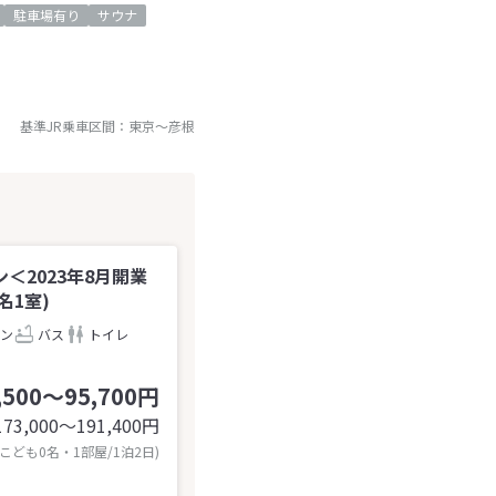
駐車場有り
サウナ
基準JR乗車区間：
東京
～
彦根
2023年8月開業
名1室)
ン
バス
トイレ
,500～95,700円
173,000〜191,400
円
 こども0名・1部屋/1泊2日)