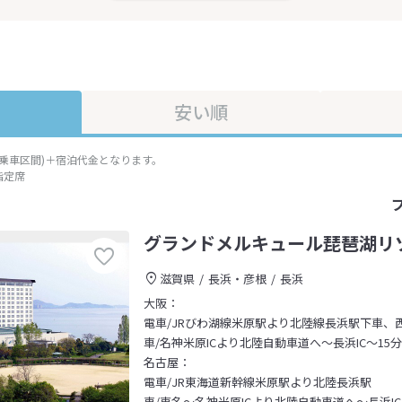
安い順
準乗車区間)＋宿泊代金となります。
指定席
グランドメルキュール琵琶湖リ
滋賀県
長浜・彦根
長浜
大阪：
電車/JRびわ湖線米原駅より北陸線長浜駅下車、
車/名神米原ICより北陸自動車道へ～長浜IC～15分
名古屋：
電車/JR東海道新幹線米原駅より北陸長浜駅
車/東名～名神米原ICより北陸自動車道へ～長浜IC