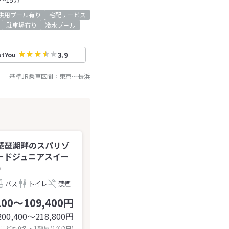
供用プール有り
宅配サービス
駐車場有り
冷水プール
3.9
stYou
基準JR乗車区間：
東京
～
長浜
琵琶湖畔のスパリゾ
ードジュニアスイー
)
バス
トイレ
禁煙
200～109,400円
200,400〜218,800
円
 こども0名・1部屋/1泊2日)