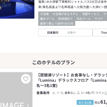
電車/JR大津駅下車無料シャトルバス5分又は徒歩
車/東名高速より名神高速へ大阪方面～大津IC～
大浴場
大浴場があるホテル
宅配サービス
ホ
屋外プール
駐車場有り
冷水プール
サウナ
最寄り駅より徒歩5分以内
日本旅行
収集中
Tru
【琵琶湖リゾート】お食事なし・デラッ
「Lumina」デラックスフロア「Lumin
名～3名1室)
食事なし
1～4名
ツイン
61
おとな1名
税込