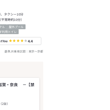
、タクシー10分
（平常時約10分）
テル
屋外プール
す利用トイレ
4.4
stYou
基準JR乗車区間：
東京
～
京都
滋賀・奈良 －【禁
（2台）