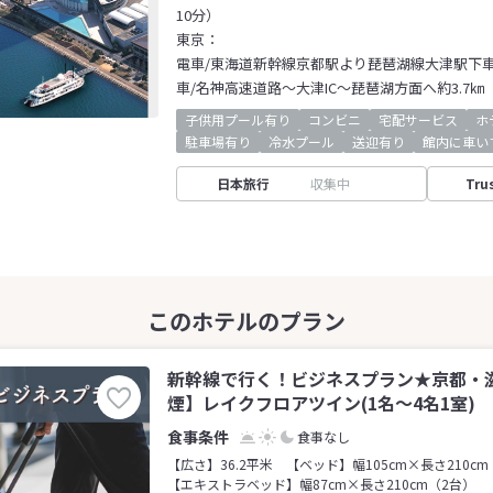
10分）
東京：
電車/東海道新幹線京都駅より琵琶湖線大津駅下車
車/名神高速道路～大津IC～琵琶湖方面へ約3.7㎞
子供用プール有り
コンビニ
宅配サービス
ホ
駐車場有り
冷水プール
送迎有り
館内に車い
日本旅行
収集中
Tru
新幹線で行く！ビジネスプラン★京都・
煙】レイクフロアツイン(1名～4名1室)
食事なし
【広さ】36.2平米
【ベッド】幅105cm×長さ210cm
【エキストラベッド】幅87cm×長さ210cm（2台）