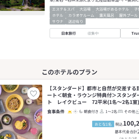
エステ＆スパ
大浴場
大浴場があるホテル
子
ホテル
カラオケルーム
露天風呂
屋外プール
サウナ
送迎有り
日本旅行
収集中
Tru
【スタンダード】都市と自然が交差する
ート＜朝食・ラウンジ特典付＞スタンダ
ト レイクビュー 72平米(1名～2名1室
朝食付き
1～2名
その他
100,
おとな1名
税込
基本代金合計
(おとな2名