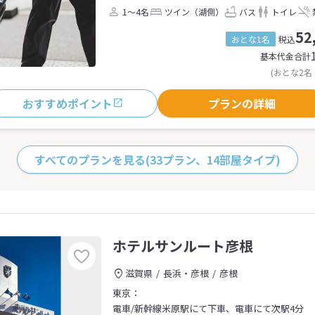
1～4名
ツイン（湖側）
バス
トイレ
52
おとな1名
税込
基本代金合計
(おとな2名
おすすめポイント
プランの詳細
すべてのプランを見る
(33プラン、14部屋タイプ)
ホテルサンルート彦根
滋賀県
長浜・彦根
彦根
東京：
電車/新幹線米原駅にて下車、電車にて次駅4分