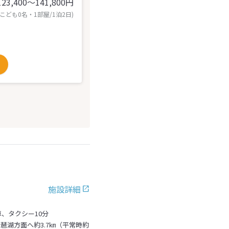
123,400〜141,800
円
 こども0名・1部屋/1泊2日)
施設詳細
、タクシー10分
琶湖方面へ約3.7㎞（平常時約