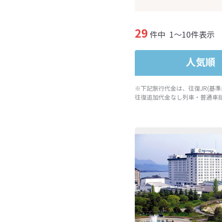
29
件中
1～10件表示
人気順
※下記旅行代金は、往復JR(基
往復追加代金なし列車・普通車