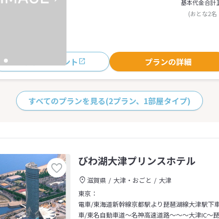
基本代金合計
(おとな2名
おすすめポイント
プランの詳細
すべてのプランを見る
(2プラン、1部屋タイプ)
びわ湖大津プリンスホテル
滋賀県
大津・おごと
大津
東京：
電車/東海道新幹線京都駅より琵琶湖線大津駅下車
車/東名自動車道～名神高速道路～～～大津IC～琵