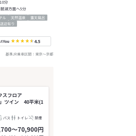
10分
琵琶湖方面へ5分
テル
天然温泉
露天風呂
送迎有り
4.5
stYou
基準JR乗車区間：
東京
～
京都
クスフロア
a」ツイン 40平米(1
バス
トイレ
禁煙
,700～70,900円