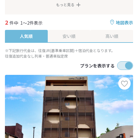
もっと見る
2
地図表示
件中
1～2件表示
人気順
安い順
高い順
※下記旅行代金は、往復JR(基準乗車区間)＋宿泊代金となります。
往復追加代金なし列車・普通車指定席
プランを表示する