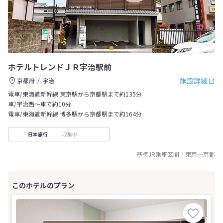
ホテルトレンドＪＲ宇治駅前
施設詳細
京都府
宇治
電車/東海道新幹線 東京駅から京都駅まで約135分
車/宇治西～車で約10分
電車/東海道新幹線 博多駅から京都駅まで約164分
収集中
日本旅行
基準JR乗車区間：
東京
～
京都