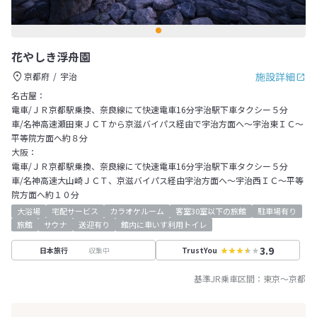
花やしき浮舟園
施設詳細
京都府
宇治
名古屋：
電車/ＪＲ京都駅乗換、奈良線にて快速電車16分宇治駅下車タクシー５分
車/名神高速瀬田東ＪＣＴから京滋バイパス経由で宇治方面へ～宇治東ＩＣ～
平等院方面へ約８分
大阪：
電車/ＪＲ京都駅乗換、奈良線にて快速電車16分宇治駅下車タクシー５分
車/名神高速大山崎ＪＣＴ、京滋バイパス経由宇治方面へ～宇治西ＩＣ～平等
院方面へ約１０分
大浴場
宅配サービス
カラオケルーム
客室30室以下の旅館
駐車場有り
旅館
サウナ
送迎有り
館内に車いす利用トイレ
3.9
収集中
日本旅行
TrustYou
基準JR乗車区間：
東京
～
京都