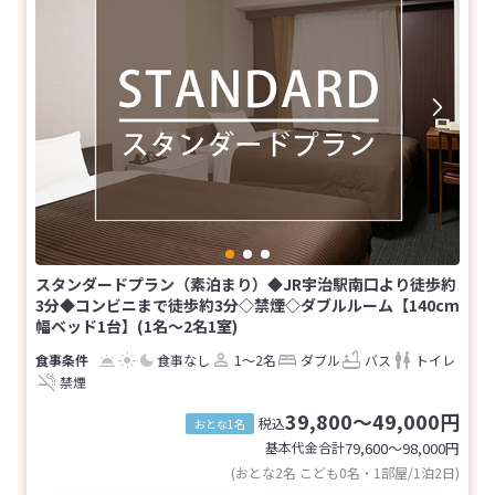
スタンダードプラン（素泊まり）◆JR宇治駅南口より徒歩約
3分◆コンビニまで徒歩約3分◇禁煙◇ダブルルーム【140cm
幅ベッド1台】(1名～2名1室)
食事なし
1～2名
ダブル
バス
トイレ
禁煙
39,800～49,000円
税込
おとな1名
基本代金合計
79,600〜98,000
円
(おとな2名 こども0名・1部屋/1泊2日)