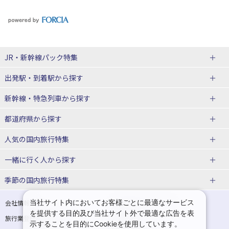
JR・新幹線パック
特集
出発駅・到着駅
から探す
JR・新幹線＋ホテルパック
日帰り JR・新幹線 パック
新幹線・特急列車
から探す
出張パック
秋田⇔東京 新幹線パック
山形⇔東京 新幹線パック
都道府県から探す
仙台→東京 新幹線パック
新潟→東京 新幹線パック
北海道新幹線 旅行
東北新幹線 旅行
人気の国内旅行特集
富山⇔東京 新幹線パック
東京→青森 新幹線パック
山形新幹線 旅行
秋田新幹線 旅行
一緒に行く人
から探す
東京→仙台 新幹線パック
東京 新幹線パック
東海道新幹線 旅行
北陸新幹線 旅行
北海道旅行・ツアー
東京ディズニーリゾート®への旅
ユニバーサル・スタジオ・ジャパ
ンへの旅
季節の国内旅行特集
東京→金沢 新幹線パック
東京→新潟 新幹線パック
上越新幹線 旅行
山陽新幹線 旅行
東北
一人旅 国内版
家族・子連れ旅行 国内版
温泉旅行
日帰り旅行
東京⇔軽井沢 新幹線パック
東京→長野 新幹線パック
九州新幹線 旅行
西九州新幹線 旅行
青森旅行・ツアー
岩手旅行・ツアー
カップル・夫婦旅行 国内版
女子旅 国内版
桜・お花見特集
ゴールデンウィーク（GW）の国内
当社サイト内においてお客様ごとに最適なサービス
会社情報
プライバシーポリシー
旅行
を提供する目的及び当社サイト外で最適な広告を表
旅行業登録票・約款
規約集
東京→名古屋 新幹線パック
東京→京都 新幹線パック
特急サンダーバード 旅行
宮城旅行・ツアー
秋田旅行・ツアー
卒業旅行・学生旅行 国内版
示することを目的にCookieを使用しています。