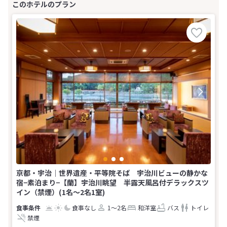
京都・宇治｜世界遺産・平等院そば 宇治川ビューの静かな
宿−素泊まり−【蘭】宇治川眺望 半露天風呂付デラックスツ
イン（禁煙）(1名～2名1室)
食事なし
1～2名
和洋室
バス
トイレ
禁煙