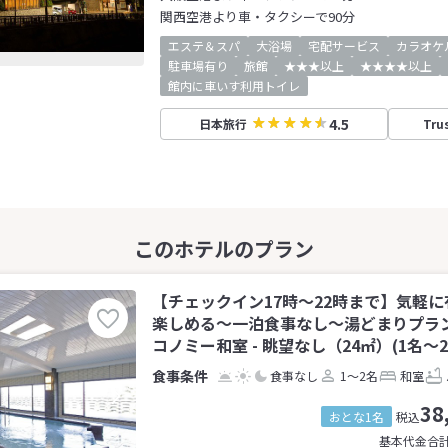
関西空港より車・タクシーで90分
エステ＆スパ
大浴場
宅配サービス
カラオケ
駐車場有り
旅館
★★★以上
★★★★以上
館内に車いす利用トイレ
4.5
日本旅行
Tru
【チェックイン17時～22時まで】気軽
楽しめる～一泊食事なし～湯どまりプラ
コノミー和室 - 眺望なし（24㎡）(1名～2
食事なし
1～2名
和室
38
おとな1名
税込
基本代金合