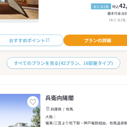
42
おとな1名
税込
基本代金合
(おとな2名
おすすめポイント
プランの詳細
すべてのプランを見る
(42プラン、16部屋タイプ)
兵衛向陽閣
兵庫県
有馬
大阪：
電車/三宮より地下鉄・神戸電鉄経由、有馬温泉