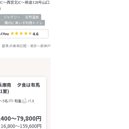
C～西宮北IC～県道328号山口
）
ジャグジー
天然温泉
館内に車いす利用トイレ
4.6
stYou
基準JR乗車区間：
東京
～
新神戸
兵庫南 夕食は有馬
1室)
～5名
和室
バス
,400～79,800円
116,800〜159,600
円