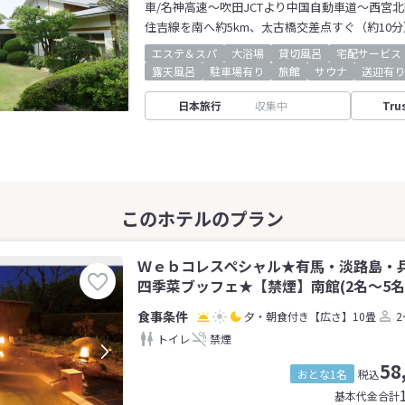
車/名神高速～吹田JCTより中国自動車道～西宮北I
住吉線を南へ約5km、太古橋交差点すぐ（約10分
エステ＆スパ
大浴場
貸切風呂
宅配サービス
露天風呂
駐車場有り
旅館
サウナ
送迎有り
日本旅行
収集中
Tru
Ｗｅｂコレスペシャル★有馬・淡路島・
四季菜ブッフェ★【禁煙】南館(2名～5名
夕・朝食付き
【広さ】10畳
2
トイレ
禁煙
58
おとな1名
税込
基本代金合計