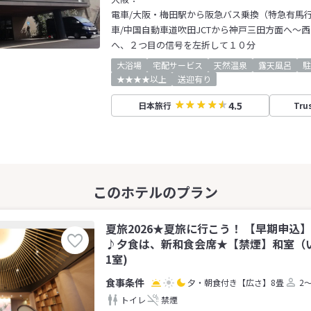
電車/大阪・梅田駅から阪急バス乗換（特急有馬行
車/中国自動車道吹田JCTから神戸三田方面へ～西
へ、２つ目の信号を左折して１０分
大浴場
宅配サービス
天然温泉
露天風呂
駐
★★★★以上
送迎有り
4.5
日本旅行
Tru
夏旅2026★夏旅に行こう！ 【早期申込
♪夕食は、新和食会席★【禁煙】和室（い
1室)
夕・朝食付き
【広さ】8畳
2
トイレ
禁煙