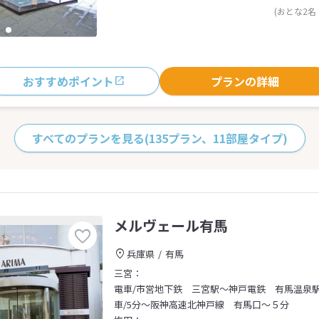
(おとな2名
おすすめポイント
プランの詳細
すべてのプランを見る
(135プラン、11部屋タイプ)
メルヴェール有馬
兵庫県
有馬
三宮：
電車/市営地下鉄 三宮駅～神戸電鉄 有馬温泉
車/5分～阪神高速北神戸線 有馬口～５分