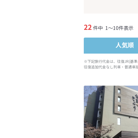
22
件中
1～10件表示
人気順
※下記旅行代金は、往復JR(基
往復追加代金なし列車・普通車