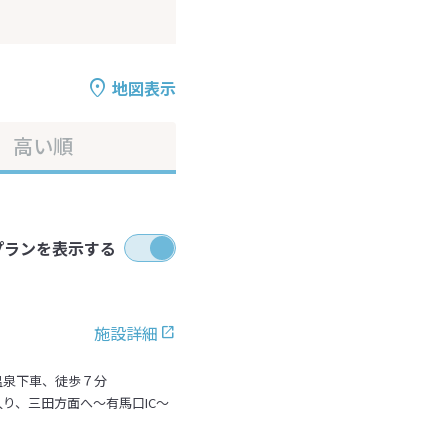
地図表示
高い順
プランを表示する
施設詳細
温泉下車、徒歩７分
り、三田方面へ～有馬口IC～