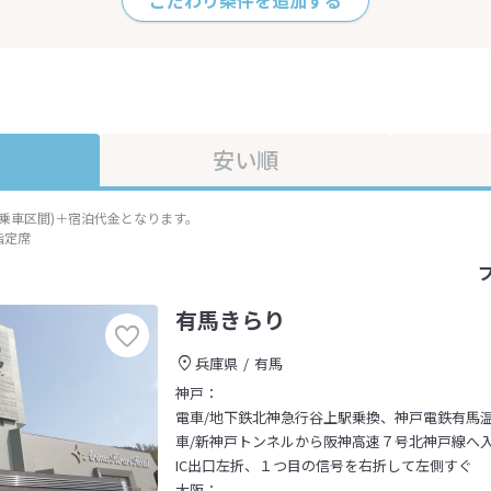
こだわり条件を追加する
安い順
準乗車区間)＋宿泊代金となります。
指定席
有馬きらり
兵庫県
有馬
神戸：
電車/地下鉄北神急行谷上駅乗換、神戸電鉄有馬
車/新神戸トンネルから阪神高速７号北神戸線へ入
IC出口左折、１つ目の信号を右折して左側すぐ
大阪：