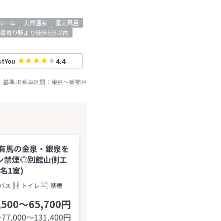
ルーム
天然温泉
露天風呂
最寄り駅より徒歩5分以内
4.4
stYou
基準JR乗車区間：
東京
～
新神戸
に有馬の金泉・銀泉を
ン禁煙◎別館山側エ
名1室)
バス
トイレ
禁煙
,500～65,700円
77,000〜131,400
円
計