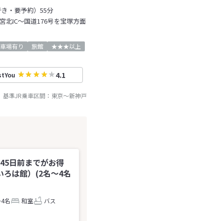
き・要予約）55分
宮北IC～国道176号を宝塚方面
車場有り
旅館
★★★以上
4.1
stYou
基準JR乗車区間：
東京
～
新神戸
】45日前までがお得
ろは館）(2名～4名
～4名
和室
バス