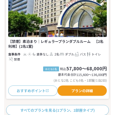
【禁煙】素泊まり｜レギュラープランダブルルーム 【2名
利用】(2名1室)
食事なし
2名
ダブル
バス
トイレ
禁煙
57,800～68,000円
税込
おとな1名
基本代金合計
115,600〜136,000
円
(おとな2名 こども0名・1部屋/1泊2日)
おすすめポイント
プランの詳細
すべてのプランを見る
(1プラン、2部屋タイプ)