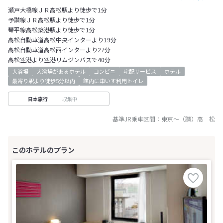
瀬戸大橋線ＪＲ高松駅より徒歩で1分
予讃線ＪＲ高松駅より徒歩で1分
琴平線高松築港駅より徒歩で1分
高松自動車道高松中央インターより19分
高松自動車道高松西インターより27分
高松空港より空港リムジンバスで40分
大浴場
大浴場があるホテル
コンビニ
宅配サービス
ホテル
最寄り駅より徒歩5分以内
館内に車いす利用トイレ
収集中
日本旅行
基準JR乗車区間：
東京
～
（讃）高 松