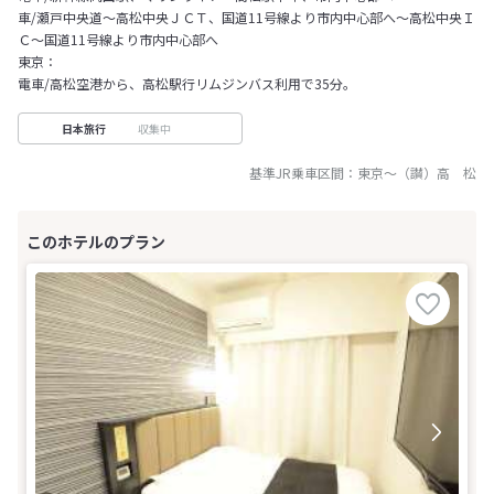
車/瀬戸中央道〜高松中央ＪＣＴ、国道11号線より市内中心部へ～高松中央Ｉ
Ｃ～国道11号線より市内中心部へ
東京：
電車/高松空港から、高松駅行リムジンバス利用で35分。
収集中
日本旅行
基準JR乗車区間：
東京
～
（讃）高 松