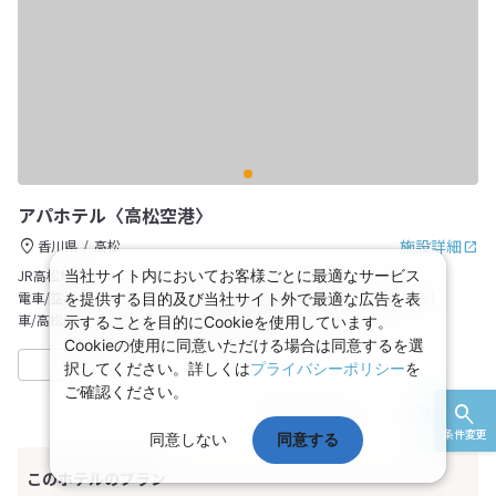
アパホテル〈高松空港〉
施設詳細
香川県
高松
JR高松駅：
当社サイト内においてお客様ごとに最適なサービス
電車/空港リムジンバス(有料)→高松空港到着後に無料送迎あり(要TEL)
を提供する目的及び当社サイト外で最適な広告を表
車/高松西IC／高松中央IC～空港方面に約20分。
示することを目的にCookieを使用しています。
Cookieの使用に同意いただける場合は同意するを選
収集中
日本旅行
択してください。詳しくは
プライバシーポリシー
を
ご確認ください。
基準JR乗車区間：
東京
～
（讃）高 松
条件変更
同意しない
同意する