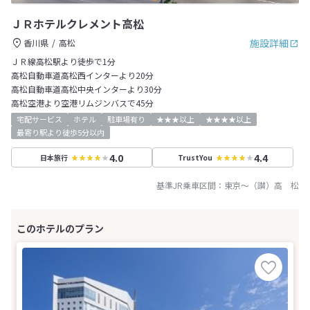
ＪＲホテルクレメント高松
施設詳細
香川県
高松
ＪＲ線高松駅より徒歩で1分
高松自動車道高松西インターより20分
高松自動車道高松中央インターより30分
高松空港より空港リムジンバスで45分
宅配サービス
ホテル
駐車場有り
★★★以上
★★★★以上
最寄り駅より徒歩5分以内
4.0
4.4
日本旅行
TrustYou
基準JR乗車区間：
東京
～
（讃）高 松