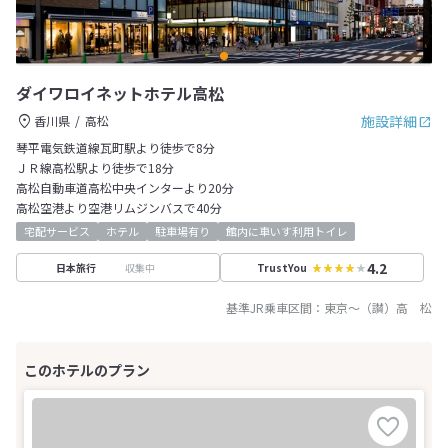
ダイワロイネットホテル高松
施設詳細
香川県
高松
琴平電気鉄道線瓦町駅より徒歩で8分
ＪＲ線高松駅より徒歩で18分
高松自動車道高松中央インターより20分
高松空港より空港リムジンバスで40分
宅配サービス
ホテル
駐車場有り
館内に車いす利用トイレ
4.2
収集中
日本旅行
TrustYou
基準JR乗車区間：
東京
～
（讃）高 松