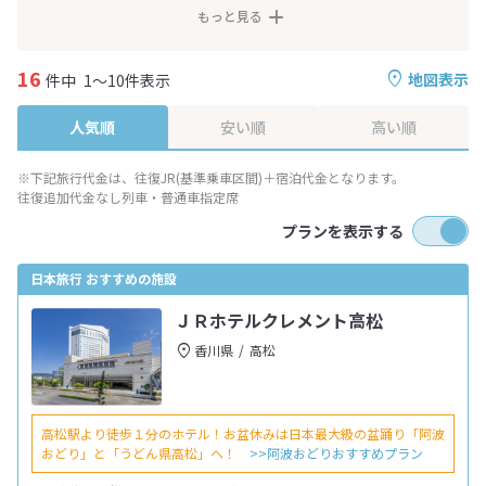
もっと見る
16
地図表示
件中
1～10件表示
人気順
安い順
高い順
※下記旅行代金は、往復JR(基準乗車区間)＋宿泊代金となります。
往復追加代金なし列車・普通車指定席
プランを表示する
日本旅行 おすすめの施設
ＪＲホテルクレメント高松
香川県
高松
高松駅より徒歩１分のホテル！お盆休みは日本最大級の盆踊り「阿波
おどり」と「うどん県高松」へ！
>>阿波おどりおすすめプラン