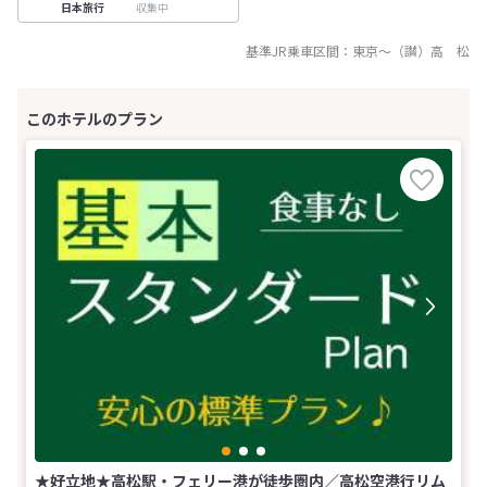
収集中
日本旅行
基準JR乗車区間：
東京
～
（讃）高 松
★好立地★高松駅・フェリー港が徒歩圏内／高松空港行リム