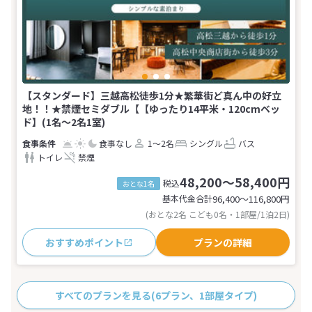
【スタンダード】三越高松徒歩1分★繁華街ど真ん中の好立
地！！★禁煙セミダブル【【ゆったり14平米・120cmベッ
ド】(1名～2名1室)
食事なし
1～2名
シングル
バス
トイレ
禁煙
48,200～58,400円
税込
おとな1名
基本代金合計
96,400〜116,800
円
(おとな2名 こども0名・1部屋/1泊2日)
おすすめポイント
プランの詳細
すべてのプランを見る
(6プラン、1部屋タイプ)