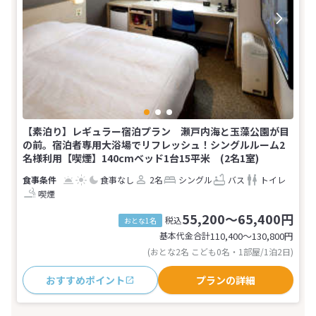
【素泊り】レギュラー宿泊プラン 瀬戸内海と玉藻公園が目
の前。宿泊者専用大浴場でリフレッシュ！シングルルーム2
名様利用【喫煙】140cmベッド1台15平米 (2名1室)
食事なし
2名
シングル
バス
トイレ
喫煙
55,200～65,400円
税込
おとな1名
基本代金合計
110,400〜130,800
円
(おとな2名 こども0名・1部屋/1泊2日)
おすすめポイント
プランの詳細