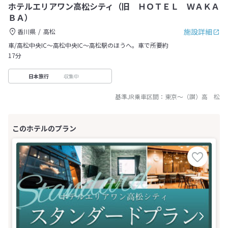
ホテルエリアワン高松シティ（旧 ＨＯＴＥＬ ＷＡＫＡ
ＢＡ）
施設詳細
香川県
高松
車/高松中央IC～高松中央IC〜高松駅のほうへ。車で所要約
17分
収集中
日本旅行
基準JR乗車区間：
東京
～
（讃）高 松