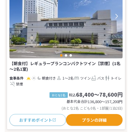
【朝食付】レギュラープランコンパクトツイン【禁煙】(1名
～2名1室)
朝食付き
1～2名
ツイン
バス
トイレ
禁煙
68,400～78,600円
税込
おとな1名
基本代金合計
136,800〜157,200
円
(おとな2名 こども0名・1部屋/1泊2日)
おすすめポイント
プランの詳細