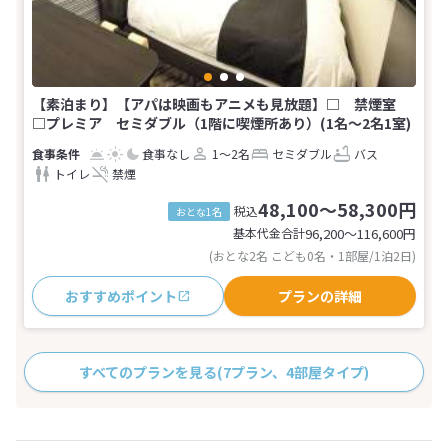
【素泊まり】【アパは映画もアニメも見放題】□ 禁煙室
□プレミア セミダブル（1階に喫煙所あり）(1名～2名1室)
食事なし
1～2名
セミダブル
バス
トイレ
禁煙
48,100～58,300円
税込
おとな1名
基本代金合計
96,200〜116,600
円
(おとな2名 こども0名・1部屋/1泊2日)
おすすめポイント
プランの詳細
すべてのプランを見る
(7プラン、4部屋タイプ)