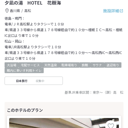
夕凪の湯 HOTEL 花樹海
施設詳細
香川県
高松
徳島・鳴門：
電車/ＪＲ高松駅よりタクシーで１０分
車/県道３３号線から県道１７８号線経由で約１０分～檀紙ＩＣ～高松・檀紙
IC出口より車で１０分
松山・岡山：
電車/JR高松駅よりタクシーで１０分
車/県道３３号線から県道１７８号線経由で約１０分～～高松西IC～高松西IC
出口より車で１０分
大浴場
宅配サービス
天然温泉
駐車場有り
旅館
サウナ
送迎有り
館内に車いす利用トイレ
収集中
日本旅行
基準JR乗車区間：
東京
～
（讃）高 松