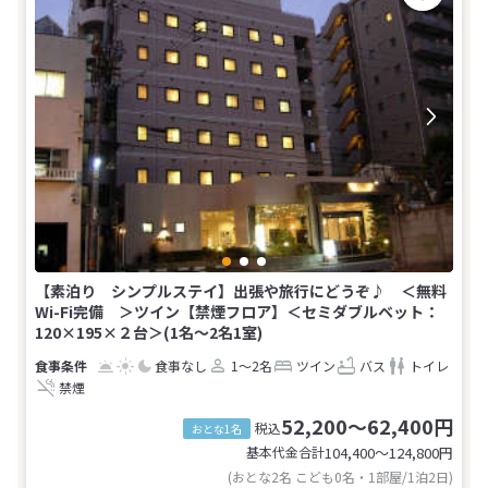
【素泊り シンプルステイ】出張や旅行にどうぞ♪ ＜無料
Wi-Fi完備 ＞ツイン【禁煙フロア】＜セミダブルベット：
120×195×２台＞(1名～2名1室)
食事なし
1～2名
ツイン
バス
トイレ
禁煙
52,200～62,400円
税込
おとな1名
基本代金合計
104,400〜124,800
円
(おとな2名 こども0名・1部屋/1泊2日)