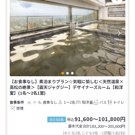
【お食事なし】素泊まりプラン☆気軽に愉しむ＜天然温泉×
高松の絶景＞【露天ジャグジー】デザイナーズルーム【和洋
室】(1名～2名1室)
食事なし
1～2名
和洋室
バス
トイレ
禁煙
91,600～101,800円
税込
おとな1名
基本代金合計
183,200〜203,600
円
(おとな2名 こども0名・1部屋/1泊2日)