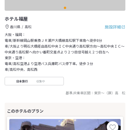
ホテル福屋
施設詳細
香川県
高松
大阪・福岡：
電車/新幹線岡山駅乗換ＪＲ瀬戸大橋線高松駅下車南へ徒歩8分
車/大阪より明石大橋経由高松中央ＩＣ中央通り高松駅方向～高松中央ＩＣ～
中央通り高松駅へ向かい番町交差点より２つ目信号越え２つ目左へ
東京・空港：
電車/高松空港より空港バス兵庫町バス停下車。徒歩３分
車/高松中央、高松西
収集中
日本旅行
基準JR乗車区間：
東京
～
（讃）高 松