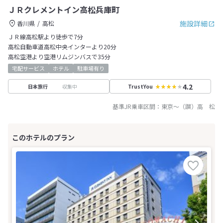
ＪＲクレメントイン高松兵庫町
施設詳細
香川県
高松
ＪＲ線高松駅より徒歩で7分
高松自動車道高松中央インターより20分
高松空港より空港リムジンバスで35分
宅配サービス
ホテル
駐車場有り
4.2
収集中
日本旅行
TrustYou
基準JR乗車区間：
東京
～
（讃）高 松