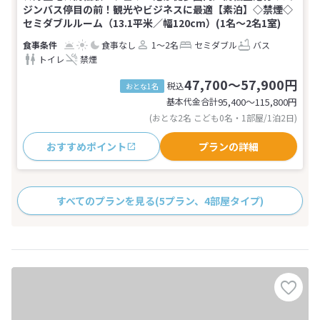
ジンバス停目の前！観光やビジネスに最適【素泊】◇禁煙◇
セミダブルルーム（13.1平米／幅120cm）(1名～2名1室)
食事なし
1～2名
セミダブル
バス
トイレ
禁煙
47,700～57,900円
税込
おとな1名
基本代金合計
95,400〜115,800
円
(おとな2名 こども0名・1部屋/1泊2日)
おすすめポイント
プランの詳細
すべてのプランを見る
(5プラン、4部屋タイプ)