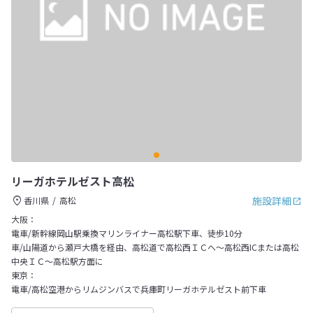
リーガホテルゼスト高松
施設詳細
香川県
高松
大阪：
電車/新幹線岡山駅乗換マリンライナー高松駅下車、徒歩10分
車/山陽道から瀬戸大橋を経由、高松道で高松西ＩＣへ～高松西ICまたは高松
中央ＩＣ～高松駅方面に
東京：
電車/高松空港からリムジンバスで兵庫町リーガホテルゼスト前下車