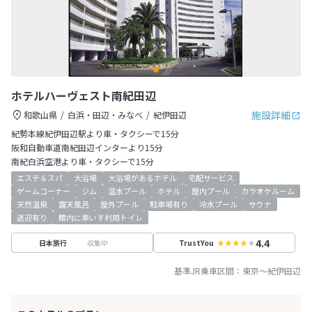
ホテルハーヴェスト南紀田辺
施設詳細
和歌山県
白浜・田辺・みなべ
紀伊田辺
紀勢本線紀伊田辺駅より車・タクシーで15分
阪和自動車道南紀田辺インターより15分
南紀白浜空港より車・タクシーで15分
エステ＆スパ
大浴場
大浴場があるホテル
宅配サービス
ゲームコーナー
ジム
温水プール
ホテル
屋内プール
カラオケルーム
天然温泉
露天風呂
屋外プール
駐車場有り
冷水プール
サウナ
送迎有り
館内に車いす利用トイレ
4.4
収集中
日本旅行
TrustYou
基準JR乗車区間：
東京
～
紀伊田辺