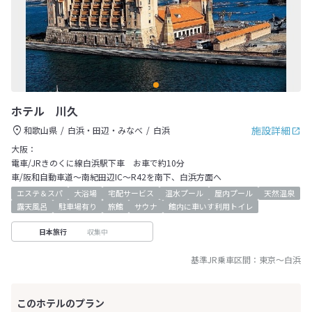
ホテル 川久
施設詳細
和歌山県
白浜・田辺・みなべ
白浜
大阪：
電車/JRきのくに線白浜駅下車 お車で約10分
車/阪和自動車道～南紀田辺IC～R42を南下、白浜方面へ
エステ＆スパ
大浴場
宅配サービス
温水プール
屋内プール
天然温泉
露天風呂
駐車場有り
旅館
サウナ
館内に車いす利用トイレ
収集中
日本旅行
基準JR乗車区間：
東京
～
白浜