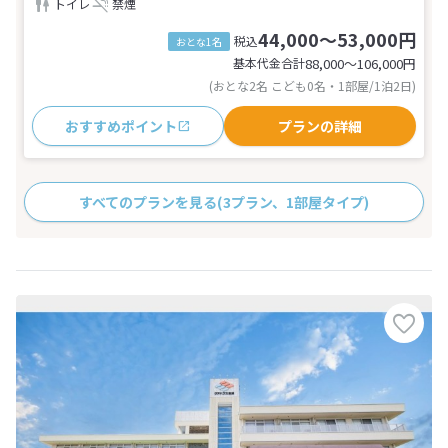
トイレ
禁煙
44,000～53,000円
税込
おとな1名
基本代金合計
88,000〜106,000
円
(おとな2名 こども0名・1部屋/1泊2日)
おすすめポイント
プランの詳細
すべてのプランを見る
(3プラン、1部屋タイプ)