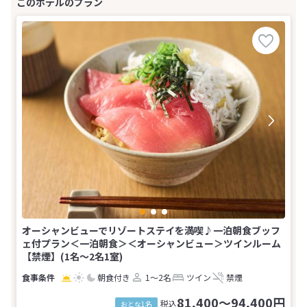
オーシャンビューでリゾートステイを満喫♪一泊朝食ブッフ
ェ付プラン＜一泊朝食＞＜オーシャンビュー＞ツインルーム
【禁煙】(1名～2名1室)
朝食付き
1～2名
ツイン
禁煙
81,400～94,400円
税込
おとな1名