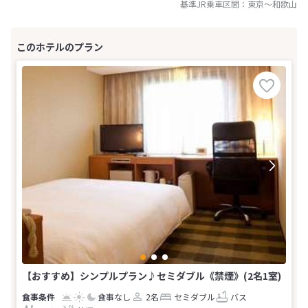
基準JR乗車区間：
東京
～
和歌山
【おすすめ】シンプルプラン♪セミダブル《禁煙》(2名1室)
食事なし
2名
セミダブル
バス