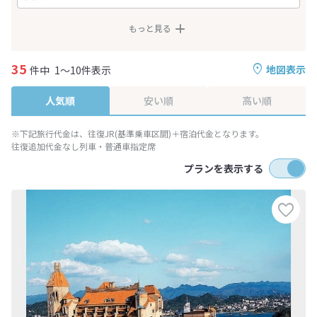
もっと見る
35
地図表示
件中
1～10件表示
人気順
安い順
高い順
※下記旅行代金は、往復JR(基準乗車区間)＋宿泊代金となります。
往復追加代金なし列車・普通車指定席
プランを表示する