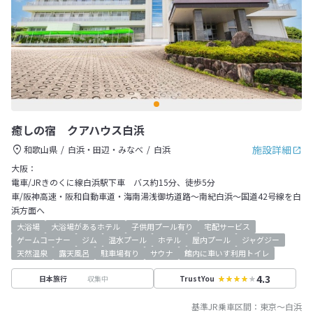
癒しの宿 クアハウス白浜
施設詳細
和歌山県
白浜・田辺・みなべ
白浜
大阪：
電車/JRきのくに線白浜駅下車 バス約15分、徒歩5分
車/阪神高速・阪和自動車道・海南湯浅御坊道路～南紀白浜～国道42号線を白
浜方面へ
大浴場
大浴場があるホテル
子供用プール有り
宅配サービス
ゲームコーナー
ジム
温水プール
ホテル
屋内プール
ジャグジー
天然温泉
露天風呂
駐車場有り
サウナ
館内に車いす利用トイレ
4.3
収集中
日本旅行
TrustYou
基準JR乗車区間：
東京
～
白浜