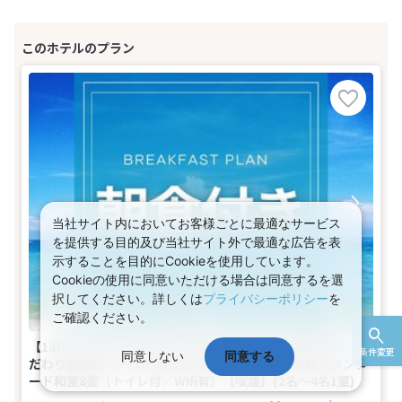
当社サイト内においてお客様ごとに最適なサービス
を提供する目的及び当社サイト外で最適な広告を表
示することを目的にCookieを使用しています。
Cookieの使用に同意いただける場合は同意するを選
択してください。詳しくは
プライバシーポリシー
を
ご確認ください。
【1泊朝食】白浜観光を満喫！温泉でくつろいだ翌朝は、こ
条件変更
同意しない
同意する
だわり和食膳で一日を始める南紀白浜の温泉旅東館スタンダ
ード和室8畳（トイレ付／Wifi有）【喫煙】(2名～4名1室)