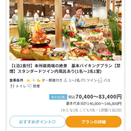
【1泊2食付】本州最南端の絶景 基本バイキングプラン【禁
煙】スタンダードツイン内風呂あり(1名～2名1室)
夕・朝食付き
1～2名
ツイン
バス
トイレ
禁煙
70,400～83,400円
税込
おとな1名
基本代金合計
140,800〜166,800
円
(おとな2名 こども0名・1部屋/1泊2日)
おすすめポイント
プランの詳細