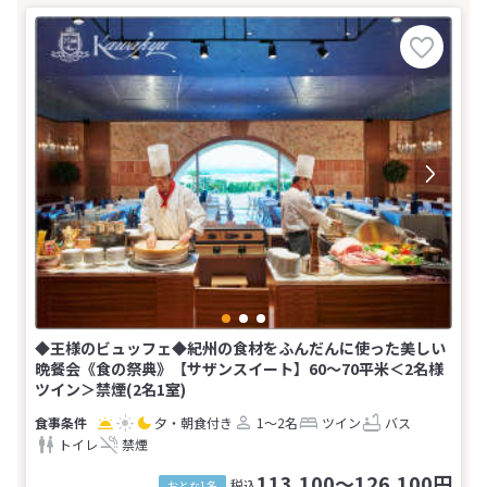
◆王様のビュッフェ◆紀州の食材をふんだんに使った美しい
晩餐会《食の祭典》【サザンスイート】60〜70平米＜2名様
ツイン＞禁煙(2名1室)
夕・朝食付き
1～2名
ツイン
バス
トイレ
禁煙
113,100～126,100円
税込
おとな1名