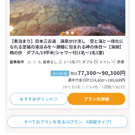
【素泊まり】日本三古湯 源泉かけ流し 空と海と一体化に
なれる至福の湯浴みを〜潮騒に包まれる岬の休日〜【海側】
暁の抄 ダブル/19平米/シャワー付(1名～2名1室)
食事なし
1～2名
ダブル
トイレ
禁煙
77,300～90,300円
税込
おとな1名
基本代金合計
154,600〜180,600
円
(おとな2名 こども0名・1部屋/1泊2日)
おすすめポイント
プランの詳細
すべてのプランを見る
(8プラン、5部屋タイプ)