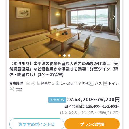
【素泊まり】太平洋の絶景を望む大迫力の源泉かけ流し「天
然洞窟温泉」など個性豊かな湯巡りを満喫！洋室ツイン（禁
煙・眺望なし）(1名～2名1室)
食事なし
1～2名
その他
バス
トイレ
禁煙
63,200～76,200円
税込
おとな1名
基本代金合計
126,400〜152,400
円
(おとな2名 こども0名・1部屋/1泊2日)
おすすめポイント
プランの詳細