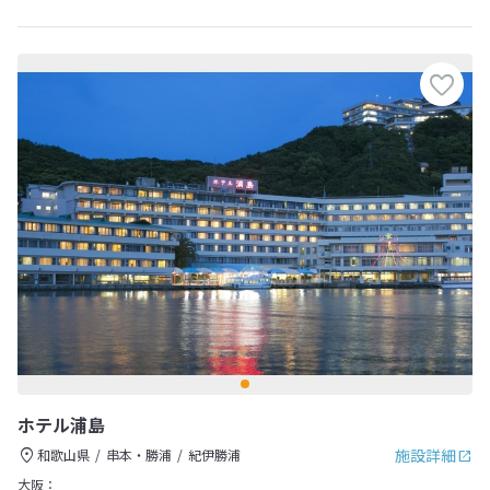
ホテル浦島
施設詳細
和歌山県
串本・勝浦
紀伊勝浦
大阪：