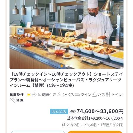
【18時チェックイン〜10時チェックアウト】ショートステイ
プラン〜朝食付〜オーシャンビューバス・ラグジュアリーツ
インルーム【禁煙】(1名～2名1室)
朝食付き
1～2名
ツイン
バス
トイレ
禁煙
74,600～83,600円
税込
おとな1名
基本代金合計
149,200〜167,200
円
(おとな2名 こども0名・1部屋/1泊2日)