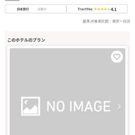
4.1
収集中
日本旅行
TrustYou
基準JR乗車区間：
東京
～
白浜