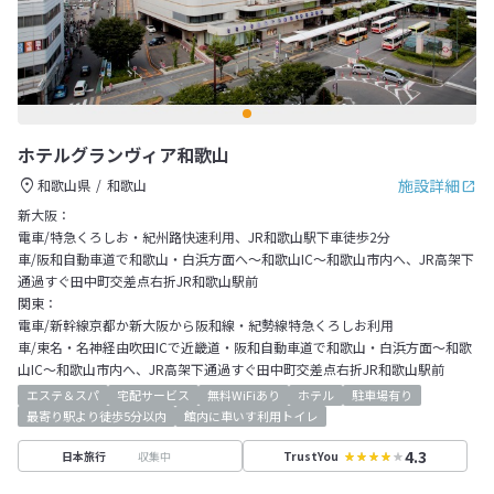
ホテルグランヴィア和歌山
施設詳細
和歌山県
和歌山
新大阪：
電車/特急くろしお・紀州路快速利用、JR和歌山駅下車徒歩2分
車/阪和自動車道で和歌山・白浜方面へ～和歌山IC～和歌山市内へ、JR高架下
通過すぐ田中町交差点右折JR和歌山駅前
関東：
電車/新幹線京都か新大阪から阪和線・紀勢線特急くろしお利用
車/東名・名神経由吹田ICで近畿道・阪和自動車道で和歌山・白浜方面～和歌
山IC～和歌山市内へ、JR高架下通過すぐ田中町交差点右折JR和歌山駅前
エステ＆スパ
宅配サービス
無料WiFiあり
ホテル
駐車場有り
最寄り駅より徒歩5分以内
館内に車いす利用トイレ
4.3
収集中
日本旅行
TrustYou