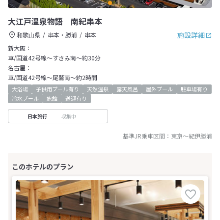
大江戸温泉物語 南紀串本
施設詳細
和歌山県
串本・勝浦
串本
新大阪：
車/国道42号線～すさみ南～約30分
名古屋：
車/国道42号線～尾鷲南～約2時間
大浴場
子供用プール有り
天然温泉
露天風呂
屋外プール
駐車場有り
冷水プール
旅館
送迎有り
収集中
日本旅行
基準JR乗車区間：
東京
～
紀伊勝浦