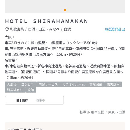
ＨＯＴＥＬ ＳＨＩＲＡＨＡＭＡＫＡＮ
施設詳細
和歌山県
白浜・田辺・みなべ
白浜
大阪：
電車/JRきのくに線白浜駅・白浜空港よりタクシーで約10分
車/阪神高速・近畿自動車道～阪和自動車道～南紀田辺IC～国道42号線より南
紀白浜空港線を白浜温泉方面へ（15km・約20分）
名古屋：
車/東名阪自動車道～新名神高速道路・名神高速道路～近畿自動車道～阪和自
動車道～【南紀田辺IC】～国道42号線より南紀白浜空港線を白浜温泉方面へ
（15km・約20分）
大浴場
コンビニ
宅配サービス
カラオケルーム
天然温泉
露天風呂
駐車場有り
旅館
収集中
日本旅行
基準JR乗車区間：
東京
～
白浜