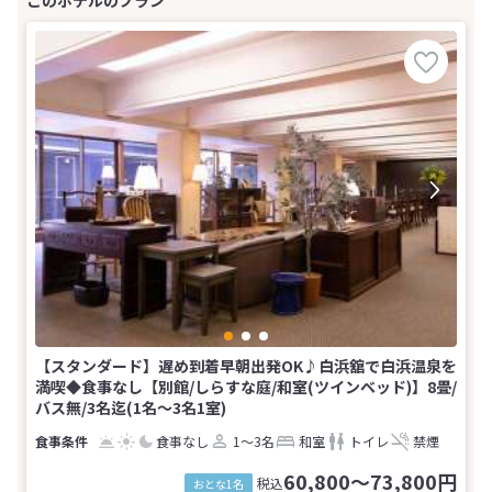
【スタンダード】遅め到着早朝出発OK♪白浜舘で白浜温泉を
満喫◆食事なし【別館/しらすな庭/和室(ツインベッド)】8畳/
バス無/3名迄(1名～3名1室)
食事なし
1～3名
和室
トイレ
禁煙
60,800～73,800円
税込
おとな1名