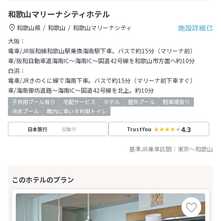
和歌山マリーナシティホテル
施設詳細
和歌山県
和歌山
和歌山マリーナシティ
大阪：
電車/JR阪和線和歌山駅乗換海南駅下車。バスで約15分（マリーナ前）
車/阪和自動車道海南IC～海南IC～国道42号線を和歌山市方面へ約10分
白浜：
電車/JRきのくに線で海南下車。バスで約15分（マリーナ前下車すぐ）
車/海南御坊道路～海南IC～国道42号線を北上。約10分
子供用プール有り
宅配サービス
ホテル
屋外プール
駐車場有り
冷水プール
館内に車いす利用トイレ
4.3
収集中
日本旅行
TrustYou
基準JR乗車区間：
東京
～
和歌山