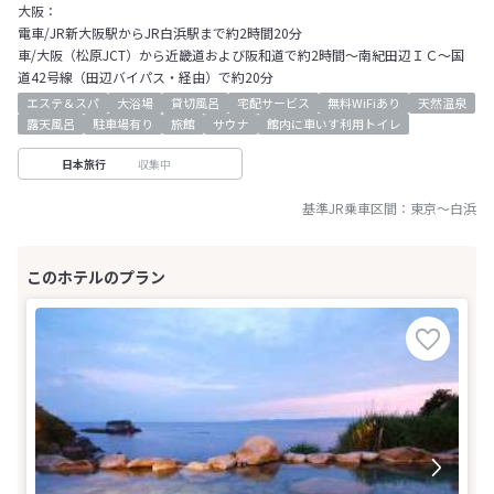
大阪：
電車/JR新大阪駅からJR白浜駅まで約2時間20分
車/大阪（松原JCT）から近畿道および阪和道で約2時間～南紀田辺ＩＣ～国
道42号線（田辺バイパス・経由）で約20分
エステ＆スパ
大浴場
貸切風呂
宅配サービス
無料WiFiあり
天然温泉
露天風呂
駐車場有り
旅館
サウナ
館内に車いす利用トイレ
収集中
日本旅行
基準JR乗車区間：
東京
～
白浜