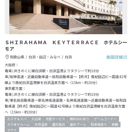
ＳＨＩＲＡＨＡＭＡ ＫＥＹＴＥＲＲＡＣＥ ホテルシー
モア
施設詳細
和歌山県
白浜・田辺・みなべ
白浜
大阪府：
電車/JRきのくに線白浜駅・白浜空港よりタクシーで約10分
車/阪神高速・近畿自動車道～阪和自動車道～【終点】南紀田辺IC～国道42号
線より南紀白浜空港線を白浜温泉方面へ（15km・約20分）
東京都方面：
電車/JRきのくに線白浜駅・白浜空港よりタクシーで約10分
車/東名阪自動車道～新名神高速道路・名神高速道路～近畿自動車道～阪和自
動車道【終点】南紀田辺IC～国道42号線より南紀白浜空港線を白浜温泉方面
へ（15km・約20分）
エステ＆スパ
大浴場
宅配サービス
無料WiFiあり
ゲームコーナー
カラオケルーム
天然温泉
露天風呂
屋外プール
駐車場有り
旅館
サウナ