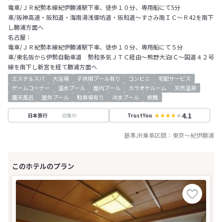
電車/ＪＲ紀勢本線紀伊勝浦駅下車、徒歩１０分、専用船にて5分
車/阪神高速・阪和道・海南湯浅御坊道・阪和道～すさみ南ＩＣ～Ｒ42を南下
し勝浦方面へ
名古屋：
電車/ＪＲ紀勢本線紀伊勝浦駅下車、徒歩１０分、専用船にて５分
車/東名阪から伊勢自動車道 勢和多気ＪＴＣ経由～熊野大泊IＣ～国道４２号
線を南下し新宮を経て勝浦方面へ
エステ＆スパ
大浴場
子供用プール有り
コンビニ
宅配サービス
ゲームコーナー
温水プール
屋内プール
カラオケルーム
天然温泉
露天風呂
屋外プール
駐車場有り
冷水プール
旅館
4.1
収集中
日本旅行
TrustYou
基準JR乗車区間：
東京
～
紀伊勝浦