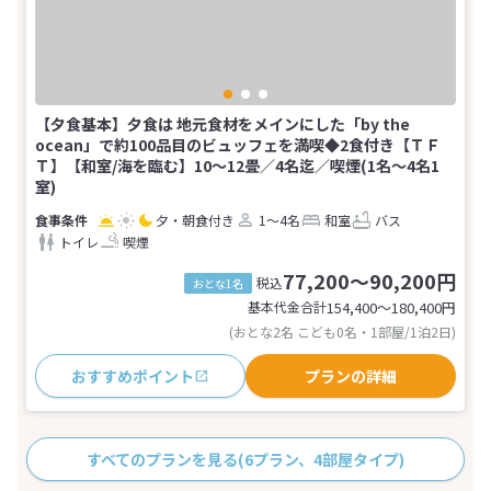
【夕食基本】夕食は 地元食材をメインにした「by the
ocean」で約100品目のビュッフェを満喫◆2食付き【ＴＦ
Ｔ】【和室/海を臨む】10～12畳／4名迄／喫煙(1名～4名1
室)
夕・朝食付き
1～4名
和室
バス
トイレ
喫煙
77,200～90,200円
税込
おとな1名
基本代金合計
154,400〜180,400
円
(おとな2名 こども0名・1部屋/1泊2日)
おすすめポイント
プランの詳細
すべてのプランを見る
(6プラン、4部屋タイプ)