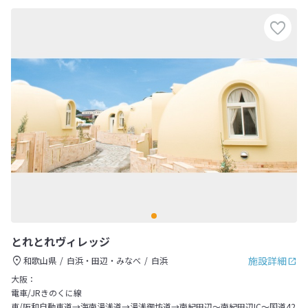
とれとれヴィレッジ
施設詳細
和歌山県
白浜・田辺・みなべ
白浜
大阪：
電車/JRきのくに線
車/阪和自動車道→海南湯浅道→湯浅御坊道→南紀田辺～南紀田辺IC～国道42