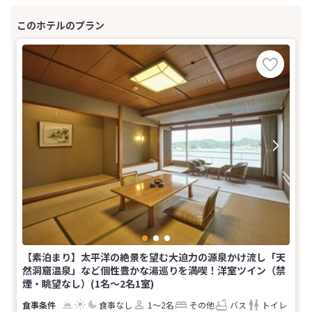
【素泊まり】太平洋の絶景を望む大迫力の源泉かけ流し「天
然洞窟温泉」など個性豊かな湯巡りを満喫！洋室ツイン（禁
煙・眺望なし）(1名～2名1室)
食事なし
1～2名
その他
バス
トイレ