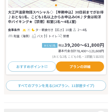
大江戸温泉物語スペシャル◇ 【早期申込】30日前までがお得
♪おとな1名、こども1名以上からお申込みOK♪夕食は和洋
中バイキング★【禁煙】和室(2名～4名1室)
夕・朝食付き
【広さ】10畳
2～4名
和室（海側）
バス
トイレ
禁煙
39,200～61,800円
税込
おとな1名
基本代金合計
78,400〜123,600
円
(おとな2名 こども0名・1部屋/1泊2日)
おすすめポイント
プランの詳細
すべてのプランを見る
(24プラン、11部屋タイプ)