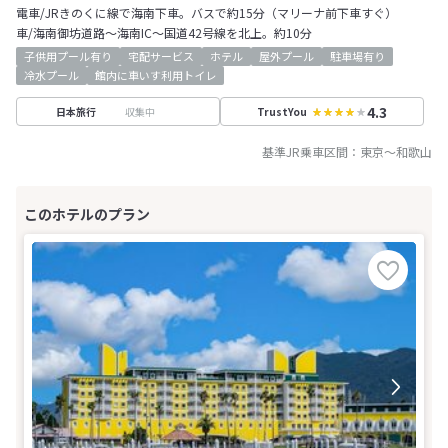
電車/JRきのくに線で海南下車。バスで約15分（マリーナ前下車すぐ）
車/海南御坊道路～海南IC～国道42号線を北上。約10分
子供用プール有り
宅配サービス
ホテル
屋外プール
駐車場有り
冷水プール
館内に車いす利用トイレ
4.3
収集中
日本旅行
TrustYou
基準JR乗車区間：
東京
～
和歌山