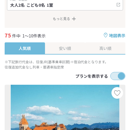
もっと見る
75
地図表示
件中
1～10件表示
人気順
安い順
高い順
※下記旅行代金は、往復JR(基準乗車区間)＋宿泊代金となります。
往復追加代金なし列車・普通車指定席
プランを表示する