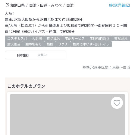
施設詳細
和歌山県
白浜・田辺・みなべ
白浜
大阪：
電車/JR新大阪駅からJR白浜駅まで約2時間20分
車/大阪（松原JCT）から近畿道および阪和道で約2時間～南紀田辺ＩＣ～国
道42号線（田辺バイパス・経由）で約20分
エステ＆スパ
大浴場
貸切風呂
宅配サービス
無料WiFiあり
天然温泉
露天風呂
駐車場有り
旅館
サウナ
館内に車いす利用トイレ
収集中
日本旅行
基準JR乗車区間：
東京
～
白浜