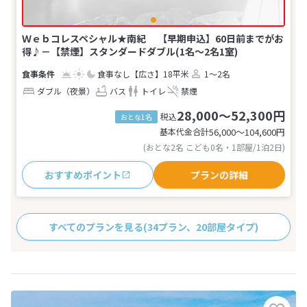
Ｗｅｂコレスペシャル★南紀 【早期申込】60日前までがお
得♪－【禁煙】スタンダードダブル(1名～2名1室)
食事なし
【広さ】18平米
1～2名
ダブル（夜景）
バス
トイレ
禁煙
28,000～52,300円
税込
おとな1名
基本代金合計
56,000〜104,600
円
(おとな2名 こども0名・1部屋/1泊2日)
おすすめポイント
プランの詳細
すべてのプランを見る
(34プラン、20部屋タイプ)