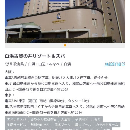
白浜古賀の井リゾート＆スパ
施設詳細
和歌山県
白浜・田辺・みなべ
白浜
大阪：
電車/JR紀勢本線白浜駅下車、明光バス大浦バス停下車、徒歩６分
車/近畿自動車道から阪和自動車道へ入り、和歌山方面へ～阪和自動車道南紀
田辺IC～国道42号線を白浜方面へ約25分
東京：
電車/JAL東京（羽田）南紀白浜線60分、タクシー10分
車/名神高速道吹田ＪＣＴから近畿自動車道へ入り、和歌山方面へ～阪和自動
車道南紀田辺IC～国道42号線を白浜方面へ約25分
エステ＆スパ
赤ちゃん歓迎の宿
大浴場
子供用プール有り
宅配サービス
無料WiFiあり
温水プール
屋内プール
カラオケルーム
天然温泉
露天風呂
屋外プール
駐車場有り
冷水プール
旅館