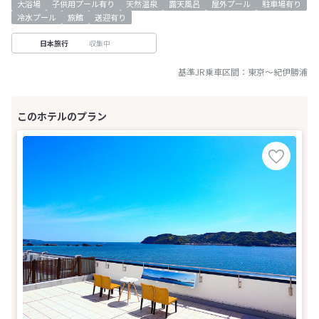
大浴場
子供用プール有り
天然温泉
露天風呂
屋外プール
駐車場有り
冷水プール
旅館
送迎有り
収集中
日本旅行
基準JR乗車区間：
東京
～
紀伊勝浦