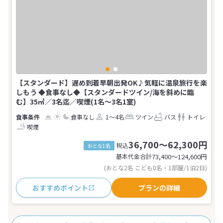
【スタンダード】遅め到着早朝出発OK♪気軽に温泉旅行を楽
しもう ◆食事なし◆【スタンダードツイン/海を斜めに臨
む】35㎡／3名迄／喫煙(1名～3名1室)
食事なし
1～4名
ツイン
バス
トイレ
喫煙
36,700～62,300円
税込
おとな1名
基本代金合計
73,400〜124,600
円
(おとな2名 こども0名・1部屋/1泊2日)
おすすめポイント
プランの詳細