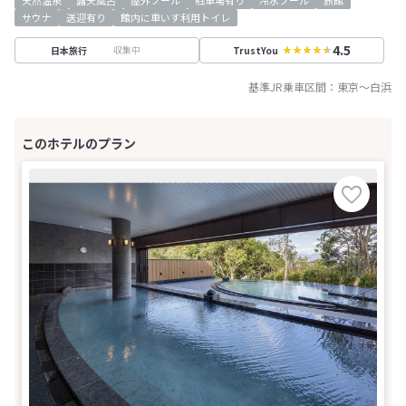
サウナ
送迎有り
館内に車いす利用トイレ
4.5
収集中
日本旅行
TrustYou
基準JR乗車区間：
東京
～
白浜