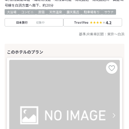
号線を白浜方面へ南下、約20分
大浴場
コンビニ
民宿
天然温泉
露天風呂
駐車場有り
サウナ
4.2
収集中
日本旅行
TrustYou
基準JR乗車区間：
東京
～
白浜