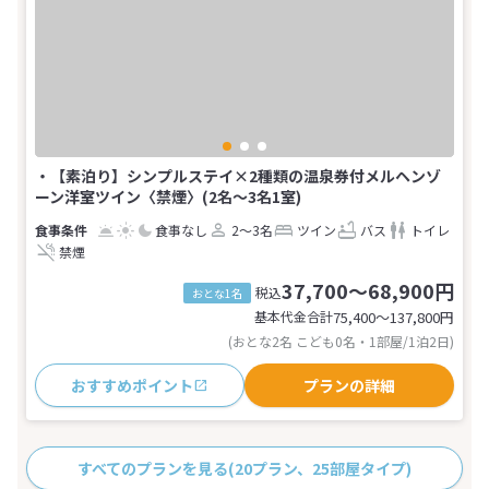
・【素泊り】シンプルステイ×2種類の温泉券付メルヘンゾ
ーン洋室ツイン〈禁煙〉(2名～3名1室)
食事なし
2～3名
ツイン
バス
トイレ
禁煙
37,700～68,900円
税込
おとな1名
基本代金合計
75,400〜137,800
円
(おとな2名 こども0名・1部屋/1泊2日)
おすすめポイント
プランの詳細
すべてのプランを見る
(20プラン、25部屋タイプ)