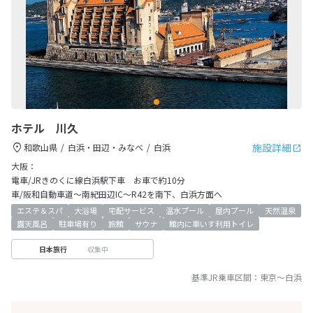
ホテル 川久
施設詳細
和歌山県
白浜・田辺・みなべ
白浜
大阪：
電車/JRきのくに線白浜駅下車 お車で約10分
車/阪和自動車道～南紀田辺IC～R42を南下、白浜方面へ
エステ＆スパ
大浴場
宅配サービス
温水プール
屋内プール
天然温泉
露天風呂
駐車場有り
旅館
サウナ
館内に車いす利用トイレ
収集中
日本旅行
基準JR乗車区間：
東京
～
白浜