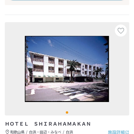
ＨＯＴＥＬ ＳＨＩＲＡＨＡＭＡＫＡＮ
施設詳細
和歌山県
白浜・田辺・みなべ
白浜