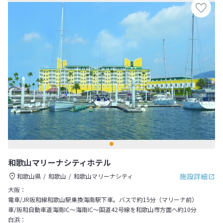
和歌山マリーナシティホテル
施設詳細
和歌山県
和歌山
和歌山マリーナシティ
大阪：
電車/JR阪和線和歌山駅乗換海南駅下車。バスで約15分（マリーナ前）
車/阪和自動車道海南IC～海南IC～国道42号線を和歌山市方面へ約10分
白浜：