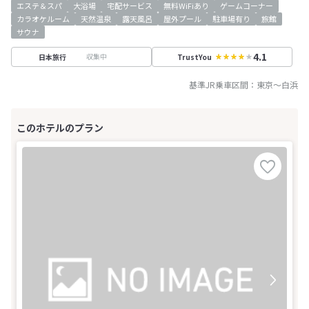
エステ＆スパ
大浴場
宅配サービス
無料WiFiあり
ゲームコーナー
カラオケルーム
天然温泉
露天風呂
屋外プール
駐車場有り
旅館
サウナ
4.1
収集中
日本旅行
TrustYou
基準JR乗車区間：
東京
～
白浜