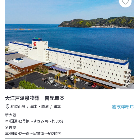
大江戸温泉物語 南紀串本
施設詳細
和歌山県
串本・勝浦
串本
新大阪：
車/国道42号線～すさみ南～約30分
名古屋：
車/国道42号線～尾鷲南～約2時間