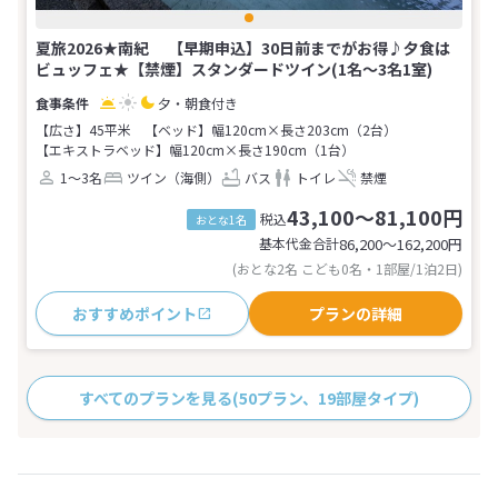
夏旅2026★南紀 【早期申込】30日前までがお得♪夕食は
ビュッフェ★【禁煙】スタンダードツイン(1名～3名1室)
夕・朝食付き
【広さ】45平米
【ベッド】幅120cm×長さ203cm（2台）
【エキストラベッド】幅120cm×長さ190cm（1台）
1～3名
ツイン（海側）
バス
トイレ
禁煙
43,100～81,100円
税込
おとな1名
基本代金合計
86,200〜162,200
円
(おとな2名 こども0名・1部屋/1泊2日)
おすすめポイント
プランの詳細
すべてのプランを見る
(50プラン、19部屋タイプ)