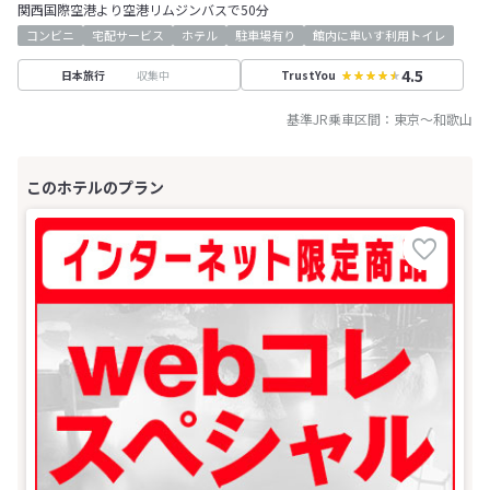
関西国際空港より空港リムジンバスで50分
コンビニ
宅配サービス
ホテル
駐車場有り
館内に車いす利用トイレ
4.5
収集中
日本旅行
TrustYou
基準JR乗車区間：
東京
～
和歌山