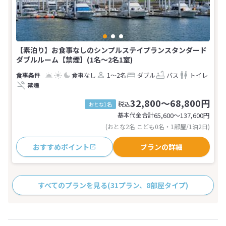
【素泊り】お食事なしのシンプルステイプランスタンダード
ダブルルーム【禁煙】(1名～2名1室)
食事なし
1～2名
ダブル
バス
トイレ
禁煙
32,800～68,800円
税込
おとな1名
基本代金合計
65,600〜137,600
円
(おとな2名 こども0名・1部屋/1泊2日)
おすすめポイント
プランの詳細
すべてのプランを見る
(31プラン、8部屋タイプ)