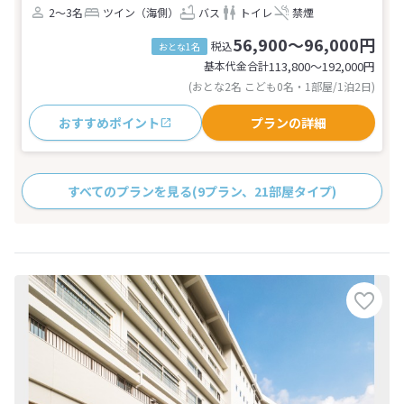
2～3名
ツイン（海側）
バス
トイレ
禁煙
56,900～96,000円
税込
おとな1名
基本代金合計
113,800〜192,000
円
(おとな2名 こども0名・1部屋/1泊2日)
おすすめポイント
プランの詳細
すべてのプランを見る
(9プラン、21部屋タイプ)