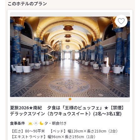
夏旅2026★南紀 夕食は「王様のビュッフェ」★【禁煙】
デラックスツイン（カワキュウスイート）(2名～3名1室)
夕・朝食付き
【広さ】80～90平米
【ベッド】幅120cm×長さ210cm（2台）
【エキストラベッド】幅96cm×長さ195cm（1台）