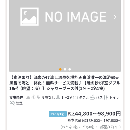
【素泊まり】源泉かけ流し温泉を堪能★白浜唯一の混浴露天
風呂で海と一体化！無料サービス満載♪【暁の抄/洋室ダブル
19㎡（眺望：海）】シャワーブース付(1名～2名1室)
食事なし
1～2名
ダブル
バス
トイレ
禁煙
44,800～98,900円
税込
おとな1名
基本代金合計
89,600〜197,800
円
(おとな2名 こども0名・1部屋/1泊2日)