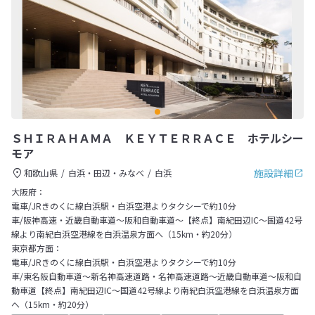
ＳＨＩＲＡＨＡＭＡ ＫＥＹＴＥＲＲＡＣＥ ホテルシー
モア
施設詳細
和歌山県
白浜・田辺・みなべ
白浜
大阪府：
電車/JRきのくに線白浜駅・白浜空港よりタクシーで約10分
車/阪神高速・近畿自動車道～阪和自動車道～【終点】南紀田辺IC～国道42号
線より南紀白浜空港線を白浜温泉方面へ（15km・約20分）
東京都方面：
電車/JRきのくに線白浜駅・白浜空港よりタクシーで約10分
車/東名阪自動車道～新名神高速道路・名神高速道路～近畿自動車道～阪和自
動車道【終点】南紀田辺IC～国道42号線より南紀白浜空港線を白浜温泉方面
へ（15km・約20分）