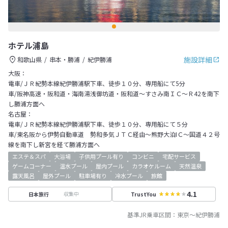
ホテル浦島
施設詳細
和歌山県
串本・勝浦
紀伊勝浦
大阪：
電車/ＪＲ紀勢本線紀伊勝浦駅下車、徒歩１０分、専用船にて5分
車/阪神高速・阪和道・海南湯浅御坊道・阪和道～すさみ南ＩＣ～Ｒ42を南下
し勝浦方面へ
名古屋：
電車/ＪＲ紀勢本線紀伊勝浦駅下車、徒歩１０分、専用船にて５分
車/東名阪から伊勢自動車道 勢和多気ＪＴＣ経由～熊野大泊IＣ～国道４２号
線を南下し新宮を経て勝浦方面へ
エステ＆スパ
大浴場
子供用プール有り
コンビニ
宅配サービス
ゲームコーナー
温水プール
屋内プール
カラオケルーム
天然温泉
露天風呂
屋外プール
駐車場有り
冷水プール
旅館
4.1
収集中
日本旅行
TrustYou
基準JR乗車区間：
東京
～
紀伊勝浦