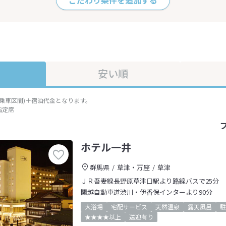
こだわり条件を追加する
安い順
準乗車区間)＋宿泊代金となります。
指定席
ホテル一井
群馬県
草津・万座
草津
ＪＲ吾妻線長野原草津口駅より路線バスで25分
関越自動車道渋川・伊香保インターより90分
大浴場
宅配サービス
天然温泉
露天風呂
駐
★★★★以上
送迎有り