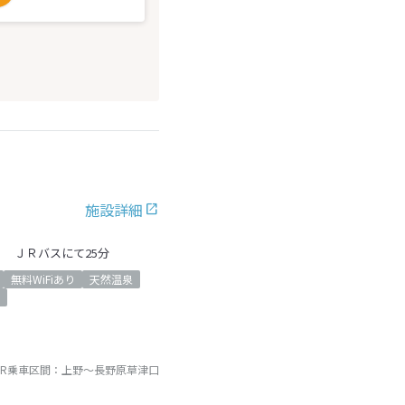
施設詳細
 ＪＲバスにて25分
無料WiFiあり
天然温泉
JR乗車区間：
上野
～
長野原草津口