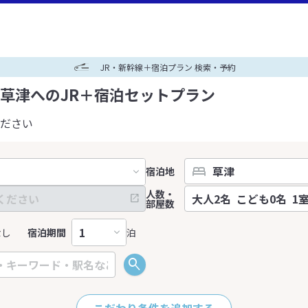
JR・新幹線＋宿泊プラン 検索・予約
草津へのJR＋宿泊セットプラン
ださい
宿泊地
人数・
部屋数
なし
宿泊期間
泊