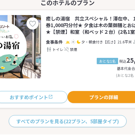
癒しの湯宿 共立スペシャル！滞在中、
券1,000円分付★ 夕食は木の葉御膳と
★【禁煙】和室（和ベッド２台）(2名1室
夕・朝食付き
【広さ】21.6平米
トイレ
禁煙
25
おとな1名
税込
基本代金合
(おとな2名
おすすめポイント
プランの詳細
すべてのプランを見る
(22プラン、5部屋タイプ)