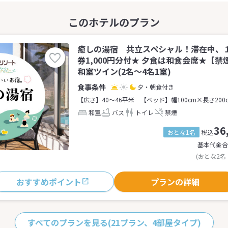
癒しの湯宿 共立スペシャル！滞在中、
券1,000円分付★ 夕食は和食会席★【
和室ツイン(2名～4名1室)
夕・朝食付き
【広さ】40～46平米
【ベッド】幅100cm×長さ200
和室
バス
トイレ
禁煙
36
おとな1名
税込
基本代金合
(おとな2名
おすすめポイント
プランの詳細
すべてのプランを見る
(21プラン、4部屋タイプ)