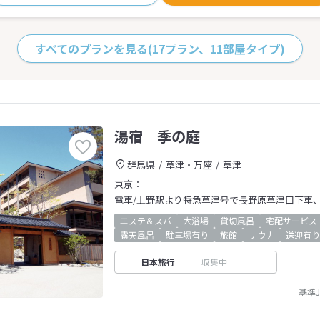
すべてのプランを見る
(17プラン、11部屋タイプ)
湯宿 季の庭
群馬県
草津・万座
草津
東京：
電車/上野駅より特急草津号で長野原草津口下車、
エステ＆スパ
大浴場
貸切風呂
宅配サービス
露天風呂
駐車場有り
旅館
サウナ
送迎有り
日本旅行
収集中
基準