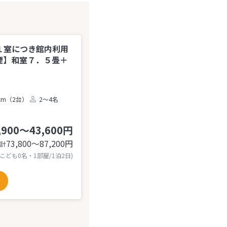
１室につき館内利用
禁煙】和室７．５畳＋
cm（2台）
2～4名
,900～43,600円
73,800〜87,200
円
計
 こども0名・1部屋/1泊2日)