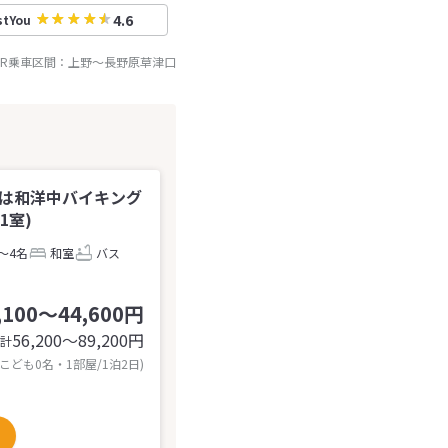
4.6
stYou
JR乗車区間：
上野
～
長野原草津口
食は和洋中バイキング
1室)
～4名
和室
バス
,100～44,600円
56,200〜89,200
円
計
 こども0名・1部屋/1泊2日)