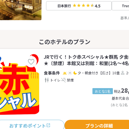
4.5
日本旅行
Tru
基準
JRで行く！トク赤スペシャル★群馬 夕
★〔禁煙〕本館又は別館：和室(2名～4名
夕・朝食付き
【広さ】10畳
2
トイレ
禁煙
28
おとな1名
税込
基本代金合
(おとな2名
おすすめポイント
プランの詳細