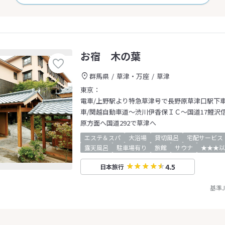
お宿 木の葉
群馬県
草津・万座
草津
東京：
電車/上野駅より特急草津号で長野原草津口駅下車
車/関越自動車道～渋川伊香保ＩＣ～国道17鯉沢信号
原方面へ国道292で草津へ
エステ＆スパ
大浴場
貸切風呂
宅配サービス
露天風呂
駐車場有り
旅館
サウナ
★★★以
4.5
日本旅行
基準