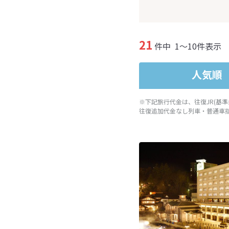
21
件中
1～10件表示
人気順
※下記旅行代金は、往復JR(基
往復追加代金なし列車・普通車