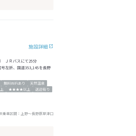
施設詳細
 ＪＲバスにて25分
左折、国道353,145を長野
無料WiFiあり
天然温泉
上
★★★★以上
送迎有り
JR乗車区間：
上野
～
長野原草津口