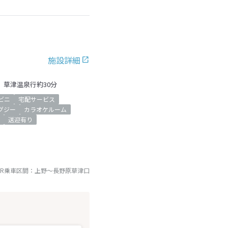
施設詳細
】草津温泉行約30分
ビニ
宅配サービス
グジー
カラオケルーム
送迎有り
JR乗車区間：
上野
～
長野原草津口