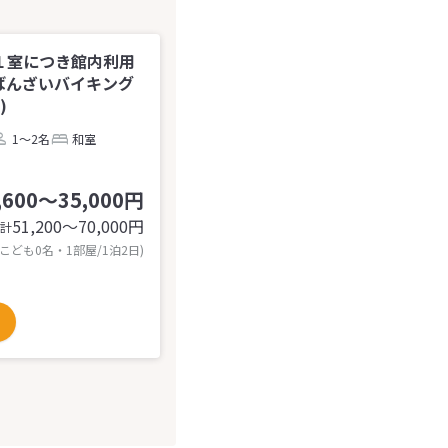
１室につき館内利用
おばんざいバイキング
)
1～2名
和室
,600～35,000円
51,200〜70,000
円
計
 こども0名・1部屋/1泊2日)