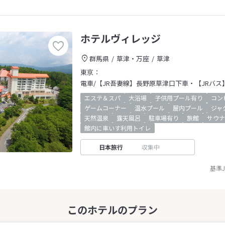
ホテルヴィレッジ
群馬県
草津・万座
草津
東京：
電車/【JR吾妻線】長野原草津口下車・【JRバス
エステ＆スパ
大浴場
子供用プール有り
コン
ゲームコーナー
温水プール
屋内プール
ジャ
天然温泉
露天風呂
駐車場有り
旅館
サウナ
館内に車いす利用トイレ
日本旅行
収集中
基準