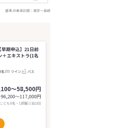
基準JR乗車区間：
東京
～
長崎
早期申込】21日前
＋エキストラ(1名
3名
ツイン
バス
,100～58,500円
96,200〜117,000
円
計
 こども0名・1部屋/1泊2日)