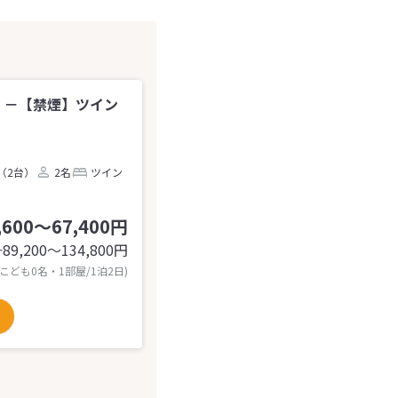
 －【禁煙】ツイン
（2台）
2名
ツイン
,600～67,400円
89,200〜134,800
円
計
 こども0名・1部屋/1泊2日)