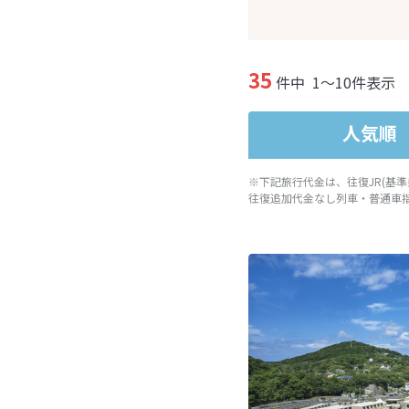
35
件中
1～10件表示
人気順
※下記旅行代金は、往復JR(基
往復追加代金なし列車・普通車