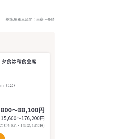
基準JR乗車区間：
東京
～
長崎
 夕食は和食会席
cm（2台）
,800～88,100円
115,600〜176,200
円
 こども0名・1部屋/1泊2日)