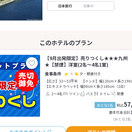
日本旅行
収集中
【9月出発限定】売りつくし★★★九州
★【禁煙】洋室(2名～4名1室)
夕・朝食付き
【広さ】32～53平米
【ベッド】幅120cm×長さ190
【エキストラベッド】幅90cm×長さ180cm（2台）
2～4名
ツイン
バス
トイレ
禁煙
57
おとな1名
税込
基本代金合計
(おとな2名
おすすめポイント
プランの詳細