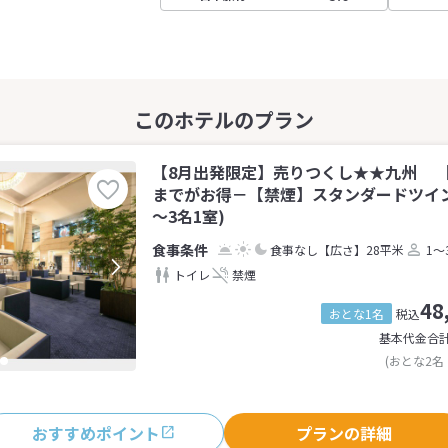
【8月出発限定】売りつくし★★九州 【
までがお得－【禁煙】スタンダードツイン
～3名1室)
食事なし
【広さ】28平米
1～
トイレ
禁煙
48
おとな1名
税込
基本代金合
(おとな2名
おすすめポイント
プランの詳細