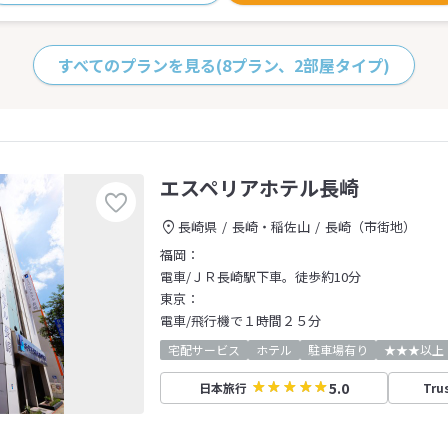
すべてのプランを見る
(8プラン、2部屋タイプ)
エスペリアホテル長崎
長崎県
長崎・稲佐山
長崎（市街地）
福岡：
電車/ＪＲ長崎駅下車。徒歩約10分
東京：
電車/飛行機で１時間２５分
宅配サービス
ホテル
駐車場有り
★★★以上
5.0
日本旅行
Tru