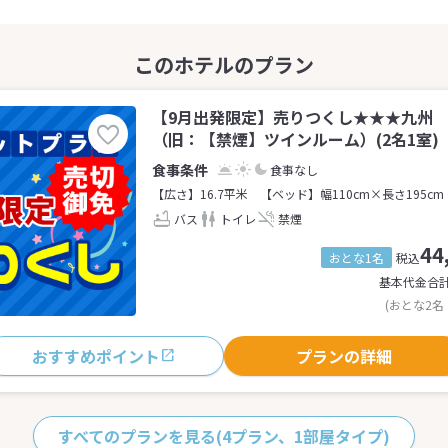
【9月出発限定】売りつくし★★★九州
（旧：【禁煙】ツインルーム）(2名1室)
食事なし
【広さ】16.7平米
【ベッド】幅110cm×長さ195cm
バス
トイレ
禁煙
44
おとな1名
税込
基本代金合
(おとな2名
おすすめポイント
プランの詳細
すべてのプランを見る
(4プラン、1部屋タイプ)