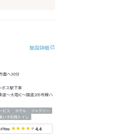
施設詳細
方面へ30分
ンボス駅下車
道～大塔IC～国道205号線ハ
ービス
ホテル
ジャグジー
車いす利用トイレ
4.4
stYou