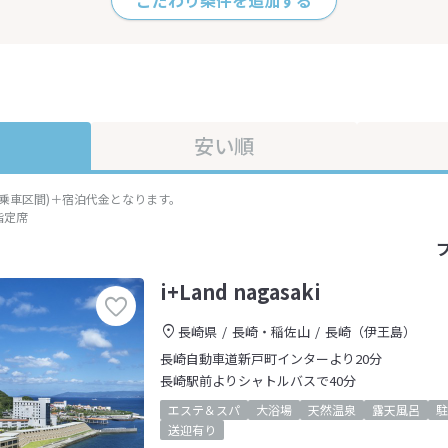
こだわり条件を追加する
安い順
準乗車区間)＋宿泊代金となります。
指定席
i+Land nagasaki
長崎県
長崎・稲佐山
長崎（伊王島）
長崎自動車道新戸町インターより20分
長崎駅前よりシャトルバスで40分
エステ＆スパ
大浴場
天然温泉
露天風呂
駐
送迎有り