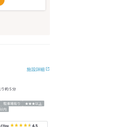
施設詳細
より約５分
駐車場有り
★★★以上
以内
4.5
stYou