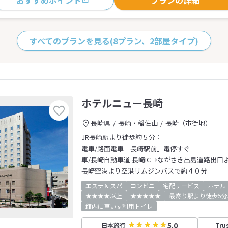
すべてのプランを見る
(8プラン、2部屋タイプ)
ホテルニュー長崎
長崎県
長崎・稲佐山
長崎（市街地）
JR長崎駅より徒歩約５分：
電車/路面電車「長崎駅前」電停すぐ
車/長崎自動車道 長崎IC→ながさき出島道路出口
長崎空港より空港リムジンバスで約４０分
エステ＆スパ
コンビニ
宅配サービス
ホテル
★★★★以上
★★★★★
最寄り駅より徒歩5分
館内に車いす利用トイレ
5.0
日本旅行
Tru