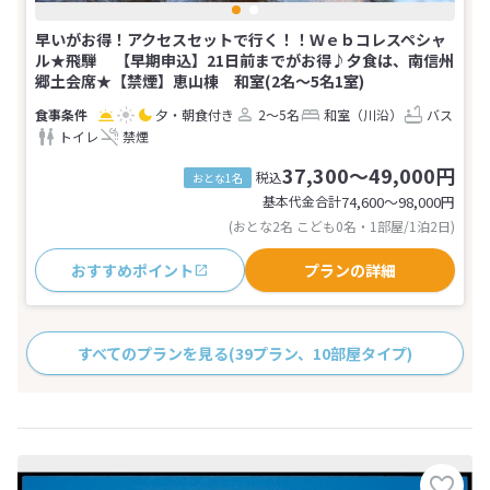
早いがお得！アクセスセットで行く！！Ｗｅｂコレスペシャ
ル★飛騨 【早期申込】21日前までがお得♪夕食は、南信州
郷土会席★【禁煙】恵山棟 和室(2名～5名1室)
夕・朝食付き
2～5名
和室（川沿）
バス
トイレ
禁煙
37,300～49,000円
税込
おとな1名
基本代金合計
74,600〜98,000
円
(おとな2名 こども0名・1部屋/1泊2日)
おすすめポイント
プランの詳細
すべてのプランを見る
(39プラン、10部屋タイプ)