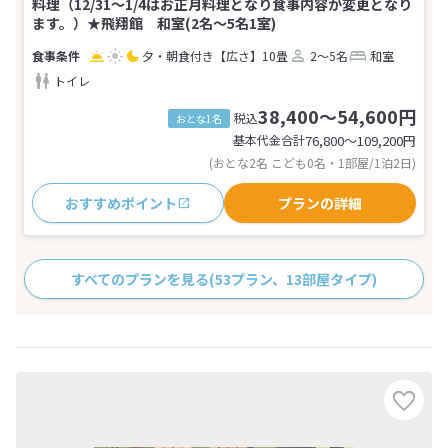
料理（12/31～1/4はお正月料理となり食事内容が変更となり
ます。）★飛翔館 和室(2名～5名1室)
夕・朝食付き
【広さ】10畳
2～5名
和室
トイレ
38,400～54,600円
税込
おとな1名
基本代金合計
76,800〜109,200
円
(おとな2名 こども0名・1部屋/1泊2日)
おすすめポイント
プランの詳細
すべてのプランを見る
(53プラン、13部屋タイプ)