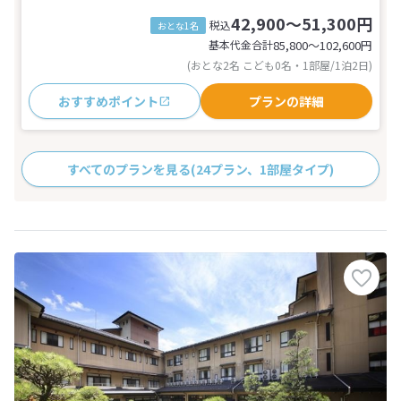
42,900～51,300円
税込
おとな1名
基本代金合計
85,800〜102,600
円
(おとな2名 こども0名・1部屋/1泊2日)
おすすめポイント
プランの詳細
すべてのプランを見る
(24プラン、1部屋タイプ)