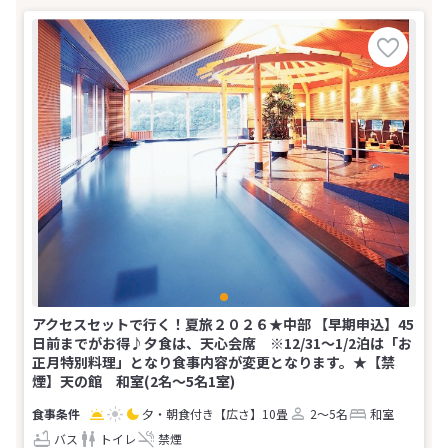
アクセスセットで行く！夏旅２０２６★中部 【早期申込】45
日前までがお得♪夕食は、天心会席 ※12/31～1/2泊は「お
正月特別料理」となり食事内容が変更となります。★【禁
煙】天の館 和室(2名～5名1室)
夕・朝食付き
【広さ】10畳
2～5名
和室
バス
トイレ
禁煙