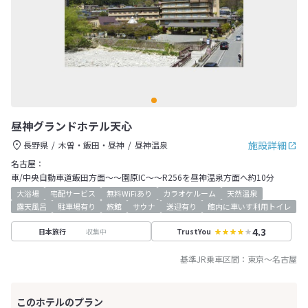
昼神グランドホテル天心
施設詳細
長野県
木曽・飯田・昼神
昼神温泉
名古屋：
車/中央自動車道飯田方面～～園原IC～～R256を昼神温泉方面へ約10分
大浴場
宅配サービス
無料WiFiあり
カラオケルーム
天然温泉
露天風呂
駐車場有り
旅館
サウナ
送迎有り
館内に車いす利用トイレ
4.3
収集中
日本旅行
TrustYou
基準JR乗車区間：
東京
～
名古屋