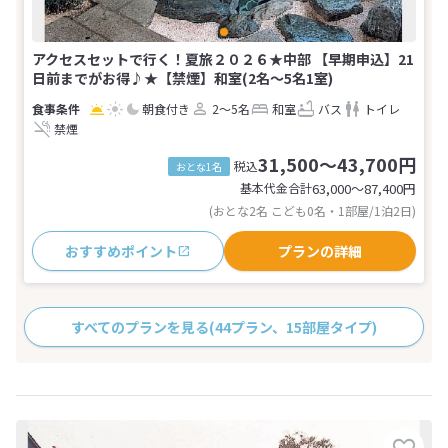
アクセスセットで行く！夏旅２０２６★中部 【早期申込】21
日前までがお得♪★【禁煙】和室(2名～5名1室)
朝食付き
2～5名
和室
バス
トイレ
禁煙
31,500～43,700円
税込
おとな1名
基本代金合計
63,000〜87,400
円
(おとな2名 こども0名・1部屋/1泊2日)
おすすめポイント
プランの詳細
すべてのプランを見る
(44プラン、15部屋タイプ)