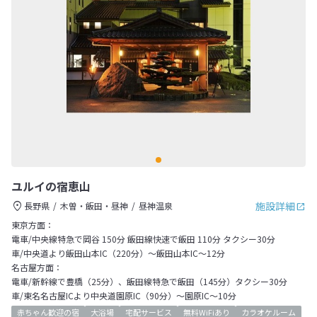
ユルイの宿恵山
施設詳細
長野県
木曽・飯田・昼神
昼神温泉
東京方面：
電車/中央線特急で岡谷 150分 飯田線快速で飯田 110分 タクシー30分
車/中央道より飯田山本IC（220分）～飯田山本IC～12分
名古屋方面：
電車/新幹線で豊橋（25分）、飯田線特急で飯田（145分）タクシー30分
車/東名名古屋ICより中央道園原IC（90分）～園原IC～10分
赤ちゃん歓迎の宿
大浴場
宅配サービス
無料WiFiあり
カラオケルーム