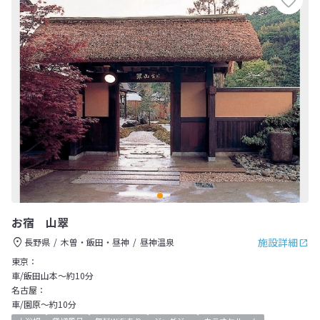
お宿 山翠
施設詳細
長野県
木曽・飯田・昼神
昼神温泉
東京：
車/飯田山本～約10分
名古屋：
車/園原～約10分