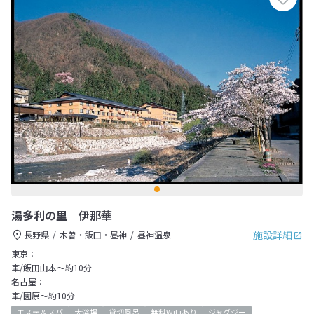
湯多利の里 伊那華
施設詳細
長野県
木曽・飯田・昼神
昼神温泉
東京：
車/飯田山本～約10分
名古屋：
車/園原～約10分
エステ＆スパ
大浴場
貸切風呂
無料WiFiあり
ジャグジー