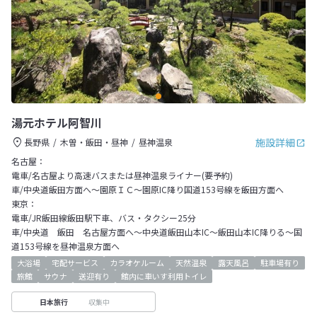
湯元ホテル阿智川
施設詳細
長野県
木曽・飯田・昼神
昼神温泉
名古屋：
電車/名古屋より高速バスまたは昼神温泉ライナー(要予約)
車/中央道飯田方面へ～園原ＩＣ～園原IC降り国道153号線を飯田方面へ
東京：
電車/JR飯田線飯田駅下車、バス・タクシー25分
車/中央道 飯田 名古屋方面へ～中央道飯田山本IC～飯田山本IC降りる～国
道153号線を昼神温泉方面へ
大浴場
宅配サービス
カラオケルーム
天然温泉
露天風呂
駐車場有り
旅館
サウナ
送迎有り
館内に車いす利用トイレ
収集中
日本旅行