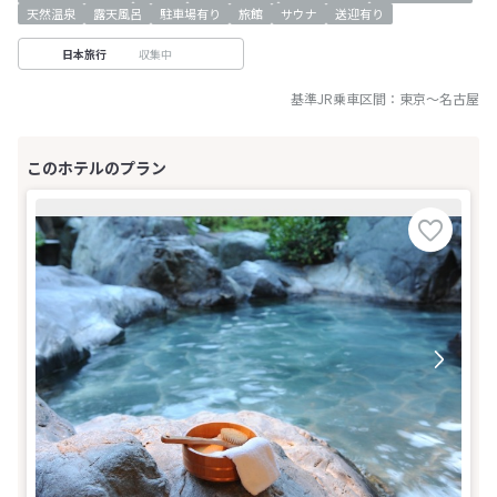
天然温泉
露天風呂
駐車場有り
旅館
サウナ
送迎有り
収集中
日本旅行
基準JR乗車区間：
東京
～
名古屋