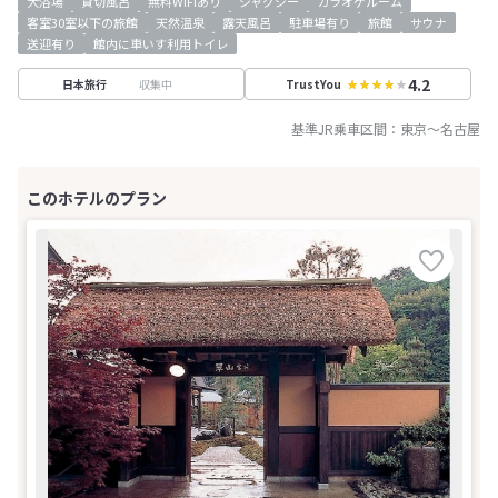
大浴場
貸切風呂
無料WiFiあり
ジャグジー
カラオケルーム
客室30室以下の旅館
天然温泉
露天風呂
駐車場有り
旅館
サウナ
送迎有り
館内に車いす利用トイレ
4.2
収集中
日本旅行
TrustYou
基準JR乗車区間：
東京
～
名古屋