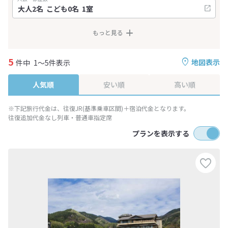
もっと見る
5
地図表示
件中
1～5件表示
人気順
安い順
高い順
※下記旅行代金は、往復JR(基準乗車区間)＋宿泊代金となります。
往復追加代金なし列車・普通車指定席
プランを表示する