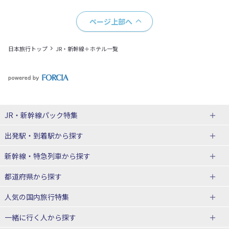
ページ上部へ
日本旅行トップ
JR・新幹線＋ホテル一覧
JR・新幹線パック
特集
出発駅・到着駅
から探す
JR・新幹線＋ホテルパック
日帰り JR・新幹線 パック
新幹線・特急列車
から探す
出張パック
秋田⇔東京 新幹線パック
山形⇔東京 新幹線パック
都道府県から探す
仙台→東京 新幹線パック
新潟→東京 新幹線パック
北海道新幹線 旅行
東北新幹線 旅行
人気の国内旅行特集
富山⇔東京 新幹線パック
東京→青森 新幹線パック
山形新幹線 旅行
秋田新幹線 旅行
一緒に行く人
から探す
東京→仙台 新幹線パック
東京 新幹線パック
東海道新幹線 旅行
北陸新幹線 旅行
北海道旅行・ツアー
東京ディズニーリゾート®への旅
ユニバーサル・スタジオ・ジャパ
ンへの旅