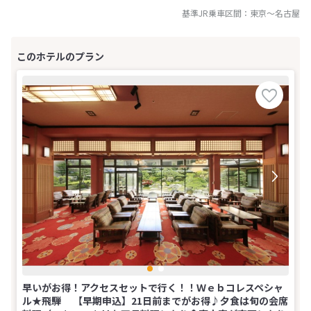
基準JR乗車区間：
東京
～
名古屋
早いがお得！アクセスセットで行く！！Ｗｅｂコレスペシャ
ル★飛騨 【早期申込】21日前までがお得♪夕食は旬の会席