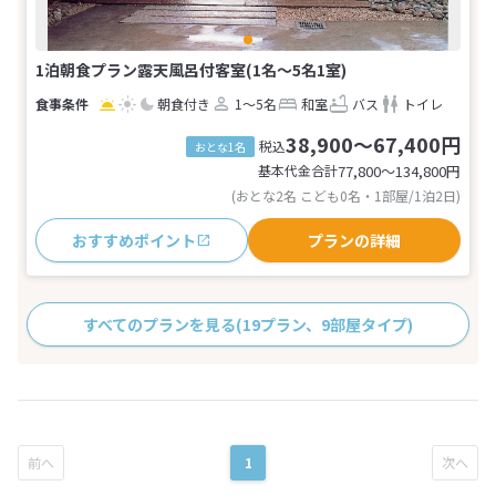
1泊朝食プラン露天風呂付客室(1名～5名1室)
朝食付き
1～5名
和室
バス
トイレ
38,900～67,400円
税込
おとな1名
基本代金合計
77,800〜134,800
円
(おとな2名 こども0名・1部屋/1泊2日)
おすすめポイント
プランの詳細
すべてのプランを見る
(19プラン、9部屋タイプ)
1