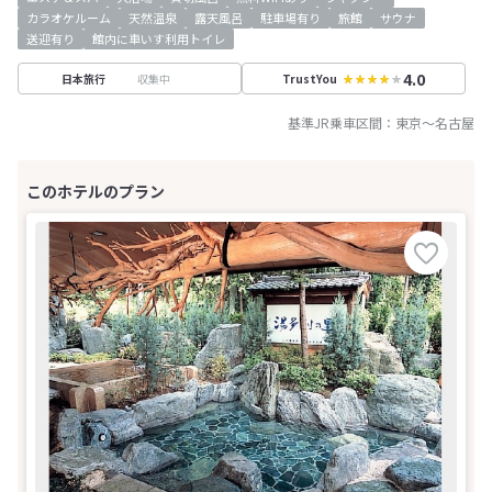
カラオケルーム
天然温泉
露天風呂
駐車場有り
旅館
サウナ
送迎有り
館内に車いす利用トイレ
4.0
収集中
日本旅行
TrustYou
基準JR乗車区間：
東京
～
名古屋