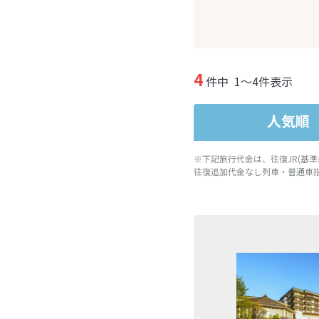
4
件中
1～4件表示
人気順
※下記旅行代金は、往復JR(基
往復追加代金なし列車・普通車