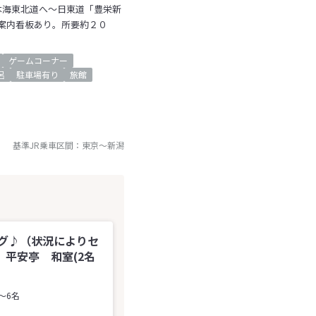
本海東北道へ～日東道「豊栄新
時案内看板あり。所要約２０
ゲームコーナー
呂
駐車場有り
旅館
基準JR乗車区間：
東京
～
新潟
グ♪（状況によりセ
平安亭 和室(2名
～6名