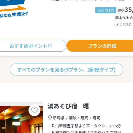
35
おとな1名
税込
基本代金合
(おとな2名
おすすめポイント
プランの詳細
すべてのプランを見る
(5プラン、2部屋タイプ)
湯あそび宿 曙
新潟県
瀬波・月岡
月岡
ＪＲ白新線豊栄駅より車・タクシーで15分
ＪＲ白新線新発田駅駅より路線バスで25分