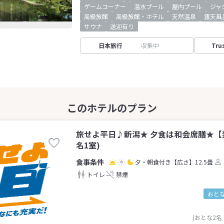
ゲームコーナー
温水プール
屋内プール
ジャ
高級旅館
高級旅館・ホテル
天然温泉
露天風
サウナ
送迎有り
日本旅行
収集中
Tru
旅せよ平日♪新潟★ 夕食は和会席膳★【禁
名1室)
夕・朝食付き
【広さ】12.5畳
トイレ
禁煙
おとな
(おとな2名