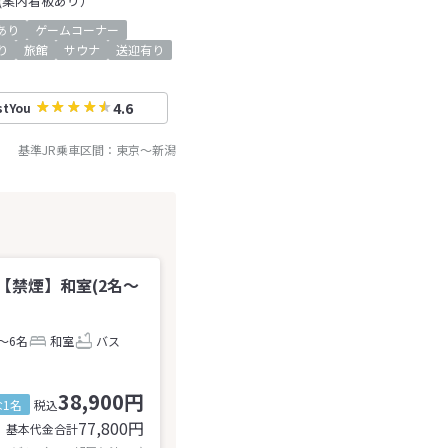
(案内看板あり）
iあり
ゲームコーナー
り
旅館
サウナ
送迎有り
4.6
stYou
基準JR乗車区間：
東京
～
新潟
【禁煙】和室(2名～
～6名
和室
バス
38,900円
1名
税込
77,800
円
基本代金合計