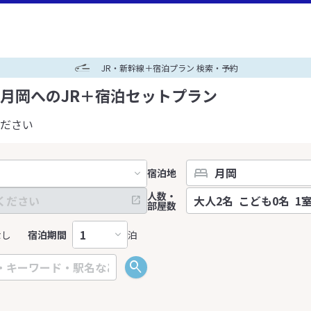
JR・新幹線＋宿泊プラン 検索・予約
月岡へのJR＋宿泊セットプラン
ださい
宿泊地
人数・
部屋数
なし
宿泊期間
泊