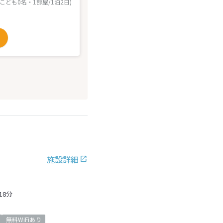
 こども0名・1部屋/1泊2日)
施設詳細
8分
無料WiFiあり