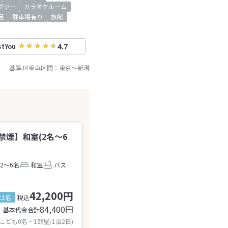
グジー
カラオケルーム
呂
駐車場有り
旅館
4.7
stYou
基準JR乗車区間：
東京
～
新潟
煙】和室(2名～6
2～6名
和室
バス
42,200円
1名
税込
84,400
円
基本代金合計
 こども0名・1部屋/1泊2日)