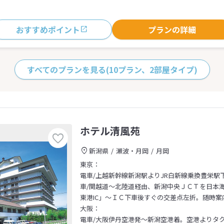
おすすめポイント
プランの詳細
すべてのプランを見る
(10プラン、2部屋タイプ)
ホテル清風苑
新潟県
瀬波・月岡
月岡
東京：
電車/上越新幹線新潟駅よりJR白新線乗換豊栄駅下
車/関越道～北陸道経由、新潟中央ＪＣＴを日本
東港IC」～ＩＣ下車後すぐの交差点左折。随時
大阪：
電車/大阪伊丹空港発～新潟空港着。空港よりタ