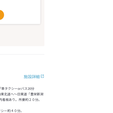
施設詳細
車タクシーorバス20分
海東北道へ～日東道「豊栄新潟
案内看板あり。所要約２０分。
クシー約４０分。