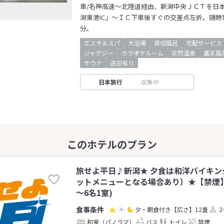
車/名神高速～北陸道経由、新潟中央ＪＣＴを日
潟東港IC」～ＩＣ下車後すぐの交差点左折。随
分。
エステ＆スパ
大浴場
貸切風呂
宅配サービス
ジャグジー
カラオケルーム
天然温泉
露天風
サウナ
送迎有り
日本旅行
収集中
旅せよ平日♪新潟★ 夕食は和洋バイキン
ットメニューとなる場合あり）★【禁煙】
～6名1室)
夕・朝食付き
【広さ】12畳
2
和室（パノラマ）
バス
トイレ
禁煙