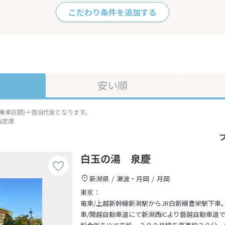
こだわり条件を追加する
安い順
準乗車区間)＋宿泊代金となります。
指定席
白玉の湯 泉慶
新潟県
瀬波・月岡
月岡
東京：
電車/上越新幹線新潟駅からJR白新線豊栄駅下車
車/関越自動車道にて新潟西ICより磐越自動車道で