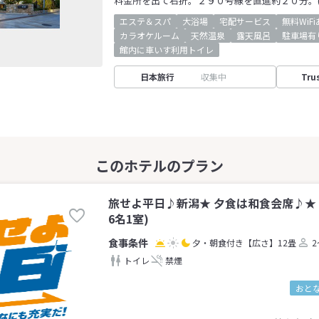
料金所を出て右折。２９０号線を直進約２０分。
エステ＆スパ
大浴場
宅配サービス
無料WiF
カラオケルーム
天然温泉
露天風呂
駐車場有
館内に車いす利用トイレ
日本旅行
収集中
Tru
旅せよ平日♪新潟★ 夕食は和食会席♪★
6名1室)
夕・朝食付き
【広さ】12畳
2
トイレ
禁煙
おとな