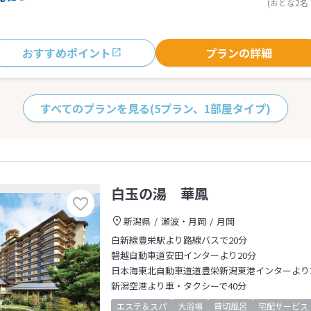
(おとな2名
おすすめポイント
プランの詳細
すべてのプランを見る
(5プラン、1部屋タイプ)
白玉の湯 華鳳
新潟県
瀬波・月岡
月岡
白新線豊栄駅より路線バスで20分
磐越自動車道安田インターより20分
日本海東北自動車道道豊栄新潟東港インターより1
新潟空港より車・タクシーで40分
エステ＆スパ
大浴場
貸切風呂
宅配サービス