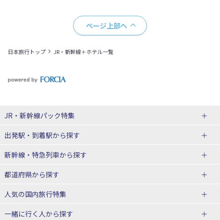
ページ上部へ
日本旅行トップ
JR・新幹線＋ホテル一覧
JR・新幹線パック
特集
出発駅・到着駅
から探す
JR・新幹線＋ホテルパック
日帰り JR・新幹線 パック
新幹線・特急列車
から探す
出張パック
秋田⇔東京 新幹線パック
山形⇔東京 新幹線パック
都道府県から探す
仙台→東京 新幹線パック
新潟→東京 新幹線パック
北海道新幹線 旅行
東北新幹線 旅行
人気の国内旅行特集
富山⇔東京 新幹線パック
東京→青森 新幹線パック
山形新幹線 旅行
秋田新幹線 旅行
一緒に行く人
から探す
東京→仙台 新幹線パック
東京 新幹線パック
東海道新幹線 旅行
北陸新幹線 旅行
北海道旅行・ツアー
東京ディズニーリゾート®への旅
ユニバーサル・スタジオ・ジャパ