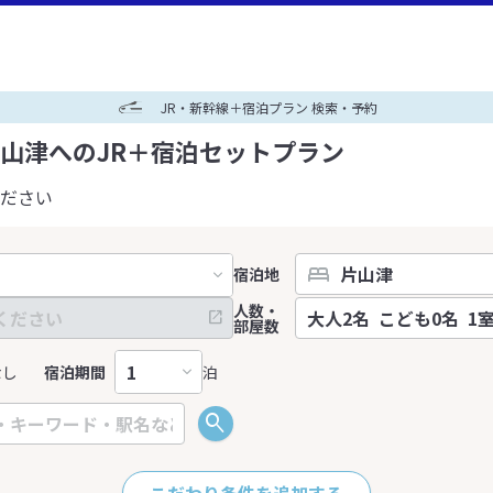
JR・新幹線＋宿泊プラン 検索・予約
山津へのJR＋宿泊セットプラン
ださい
宿泊地
人数・
部屋数
なし
宿泊期間
泊