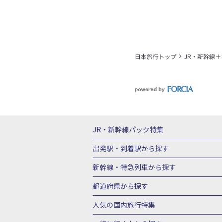
日本旅行トップ
JR・新幹線
JR・新幹線パック
特集
JR・新幹線＋ホテルパック
日帰り JR
出発駅・到着駅
から探す
秋田⇔東京 新幹線パック
山形⇔東京 
新幹線・特急列車
から探す
富山⇔東京 新幹線パック
東京→青森 
北海道新幹線 旅行
東北新幹線 旅行
都道府県から探す
東京→新潟 新幹線パック
東京⇔軽井沢
上越新幹線 旅行
山陽新幹線 旅行
九
北海道旅行・ツアー
東北
青
人気の国内旅行特集
東京→京都 新幹線パック
東京→大阪（
山形旅行・ツアー
福島旅行・ツアー
東京→広島 新幹線パック
東京⇔山口 
東京ディズニーリゾート®への旅
ユニ