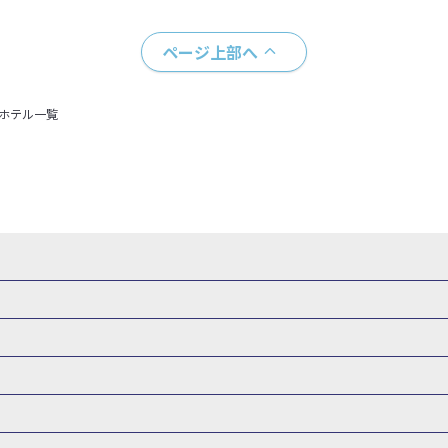
ページ上部へ
＋ホテル一覧
・新幹線 パック
出張パック
新幹線パック
仙台→東京 新幹線パック
新潟→東京 新幹線パック
新幹線パック
東京→仙台 新幹線パック
東京 新幹線パック
東京→
山形新幹線 旅行
秋田新幹線 旅行
東海道新幹線 旅行
北陸新幹線 
 新幹線パック
東京→長野 新幹線パック
東京→名古屋 新幹線パッ
州新幹線 旅行
西九州新幹線 旅行
特急サンダーバード 旅行
森旅行・ツアー
岩手旅行・ツアー
宮城旅行・ツアー
秋田旅行・
新大阪） 新幹線パック
東京→神戸（新神戸） 新幹線パック
東京→
関東
東京旅行・ツアー
神奈川旅行・ツアー
埼玉旅行・ツアー
新幹線パック
東京→福岡（博多） 新幹線パック
新横浜⇔名古屋 新
バーサル・スタジオ・ジャパンへの旅
温泉旅行
日帰り旅行