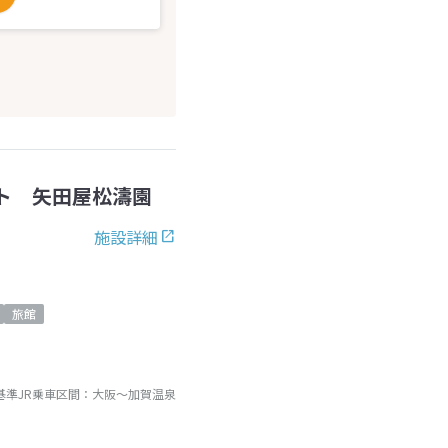
ト 矢田屋松濤園
施設詳細
旅館
基準JR乗車区間：
大阪
～
加賀温泉