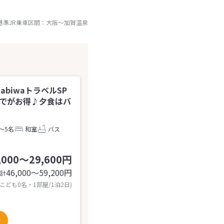
基準JR乗車区間：
大阪
～
加賀温泉
abiwaトラベルSP
までがお得♪夕食はバ
～5名
和室
バス
,000～29,600円
46,000〜59,200
円
計
 こども0名・1部屋/1泊2日)