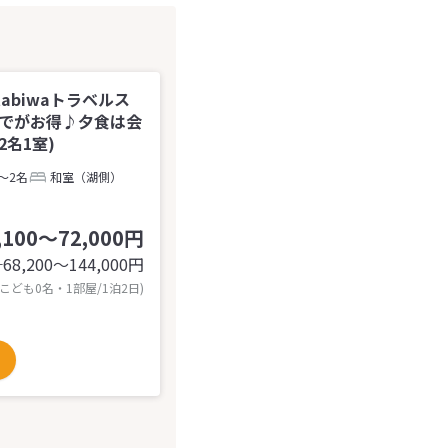
tabiwaトラベルス
までがお得♪夕食は会
名1室)
～2名
和室（湖側）
,100～72,000円
68,200〜144,000
円
計
 こども0名・1部屋/1泊2日)