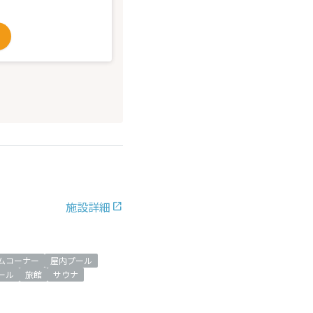
施設詳細
ムコーナー
屋内プール
ール
旅館
サウナ