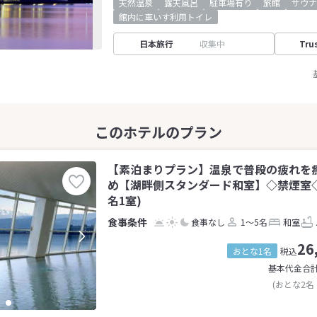
天然温泉
露天風呂
駐車場有り
旅館
サウナ
館内に車いす利用トイレ
日本旅行
収集中
Tru
【素泊まりプラン】温泉で普段の疲れを
め【湖畔側スタンダード和室】◇禁煙室◇和
名1室)
食事なし
1～5名
和室
26
おとな1名
税込
基本代金合
(おとな2名