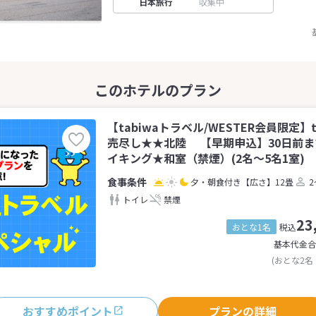
日本旅行
収集中
【tabiwaトラベル/WESTER会員限定】t
売尽し★★北陸 【早期申込】30日前
イキング★和室（禁煙）(2名～5名1室)
夕・朝食付き
【広さ】12畳
2
トイレ
禁煙
23
おとな1名
税込
基本代金合
(おとな2名
おすすめポイント
プランの詳細