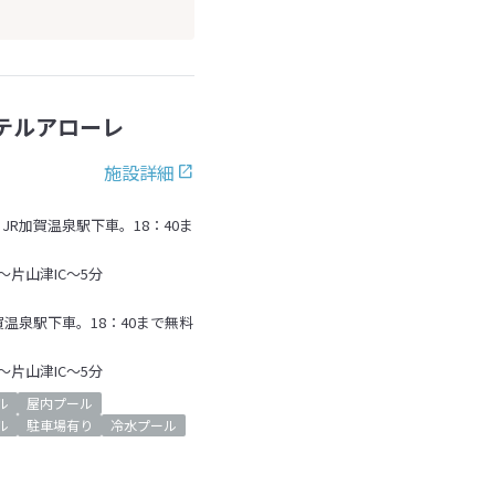
テルアローレ
施設詳細
R加賀温泉駅下車。18：40ま
～片山津IC～5分
温泉駅下車。18：40まで無料
～片山津IC～5分
ル
屋内プール
ル
駐車場有り
冷水プール