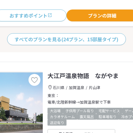
おすすめポイント
プランの詳細
すべてのプランを見る
(24プラン、15部屋タイプ)
大江戸温泉物語 ながやま
石川県
加賀温泉
片山津
東京：
電車/北陸新幹線→加賀温泉駅で下車
大浴場
子供用プール有り
宅配サービス
ゲー
カラオケルーム
露天風呂
駐車場有り
冷水プ
送迎有り