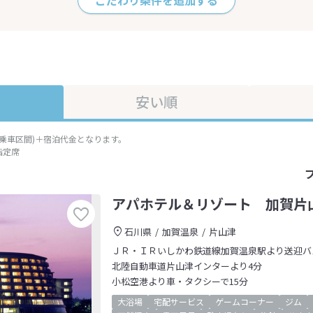
こだわり条件を追加する
安い順
準乗車区間)＋宿泊代金となります。
指定席
アパホテル＆リゾート 加賀片
石川県
加賀温泉
片山津
ＪＲ・ＩＲいしかわ鉄道線加賀温泉駅より送迎バ
北陸自動車道片山津インターより4分
小松空港より車・タクシーで15分
大浴場
宅配サービス
ゲームコーナー
ジム