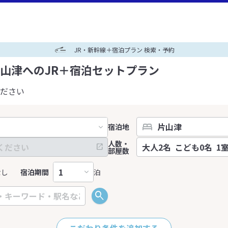
JR・新幹線＋宿泊プラン 検索・予約
山津へのJR＋宿泊セットプラン
ださい
宿泊地
人数・
部屋数
なし
宿泊期間
泊