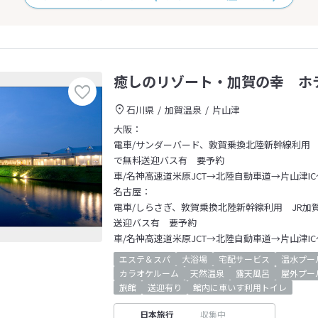
癒しのリゾート・加賀の幸 ホ
石川県
加賀温泉
片山津
大阪：
電車/サンダーバード、敦賀乗換北陸新幹線利用 J
で無料送迎バス有 要予約
車/名神高速道米原JCT→北陸自動車道→片山津IC
名古屋：
電車/しらさぎ、敦賀乗換北陸新幹線利用 JR加賀
送迎バス有 要予約
車/名神高速道米原JCT→北陸自動車道→片山津IC
エステ＆スパ
大浴場
宅配サービス
温水プー
カラオケルーム
天然温泉
露天風呂
屋外プー
旅館
送迎有り
館内に車いす利用トイレ
日本旅行
収集中