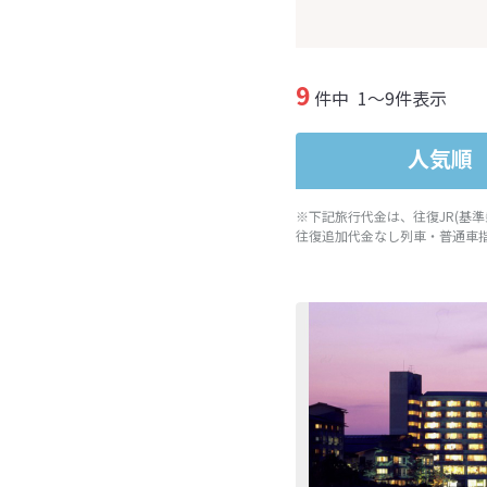
9
件中
1～9件表示
人気順
※下記旅行代金は、往復JR(基
往復追加代金なし列車・普通車