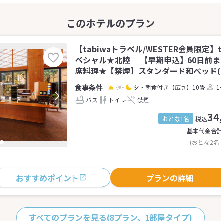
【tabiwaトラベル/WESTER会員限定】
ペシャル★北陸 【早期申込】60日前
席料理★【禁煙】スタンダード和ベッド(2
夕・朝食付き
【広さ】10畳
1
バス
トイレ
禁煙
34
おとな1名
税込
基本代金合
(おとな2名
おすすめポイント
プランの詳細
すべてのプランを見る
(8プラン、1部屋タイプ)