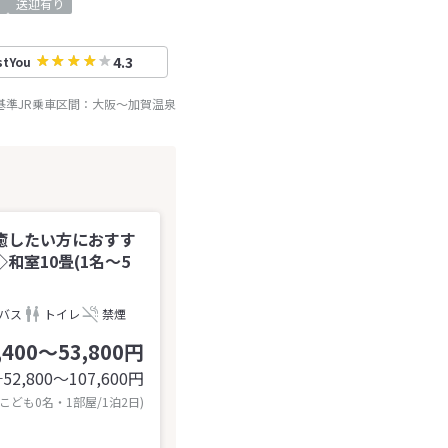
送迎有り
4.3
stYou
基準JR乗車区間：
大阪
～
加賀温泉
癒したい方におすす
室10畳(1名～5
バス
トイレ
禁煙
,400～53,800円
52,800〜107,600
円
計
 こども0名・1部屋/1泊2日)