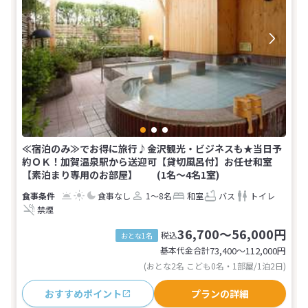
≪宿泊のみ≫でお得に旅行♪金沢観光・ビジネスも★当日予
約ＯＫ！加賀温泉駅から送迎可【貸切風呂付】お任せ和室
【素泊まり専用のお部屋】 (1名～4名1室)
食事なし
1～8名
和室
バス
トイレ
禁煙
36,700～56,000円
税込
おとな1名
基本代金合計
73,400〜112,000
円
(おとな2名 こども0名・1部屋/1泊2日)
おすすめポイント
プランの詳細