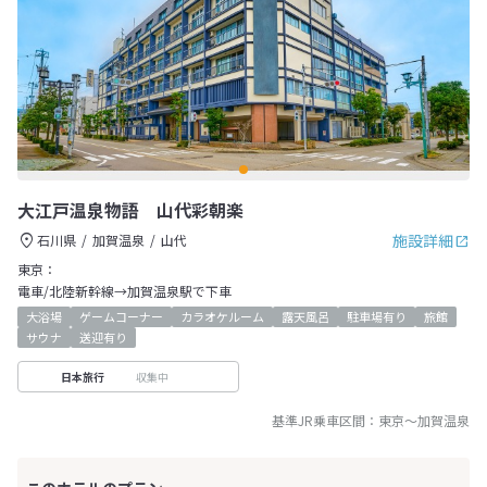
大江戸温泉物語 山代彩朝楽
施設詳細
石川県
加賀温泉
山代
東京：
電車/北陸新幹線→加賀温泉駅で下車
大浴場
ゲームコーナー
カラオケルーム
露天風呂
駐車場有り
旅館
サウナ
送迎有り
収集中
日本旅行
基準JR乗車区間：
東京
～
加賀温泉