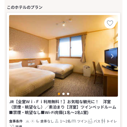
JR【全室Ｗｉ-Ｆｉ利用無料！】お気軽な観光に！ 洋室
（禁煙・眺望なし）／素泊まり【洋室】ツインベッドルーム
■禁煙・眺望なし■Wi-Fi完備(1名～2名1室)
食事なし
1～2名
ツイン
バス
トイレ
禁煙