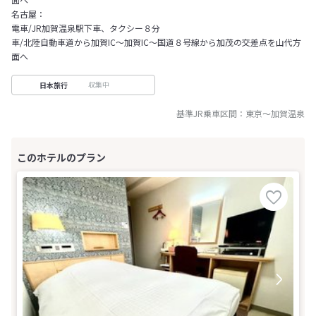
名古屋：
電車/JR加賀温泉駅下車、タクシー８分
車/北陸自動車道から加賀IC～加賀IC～国道８号線から加茂の交差点を山代方
面へ
収集中
日本旅行
基準JR乗車区間：
東京
～
加賀温泉