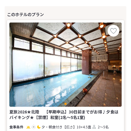
夏旅2026★北陸 【早期申込】30日前までがお得♪夕食は
バイキング★【禁煙】和室(2名～5名1室)
夕・朝食付き
【広さ】10+4.5畳
2～5名