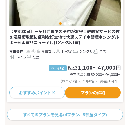
【早期30日】一ヶ月前までの予約がお得！軽朝食サービス付
＆温泉街散策に便利な好立地で快適ステイ◆禁煙◆シングル
＊一部客室リニューアル(1名～2名1室)
食事なし
1～2名
シングル
バス
トイレ
禁煙
31,100～47,000円
税込
おとな1名
基本代金合計
62,200〜94,000
円
(おとな2名 こども0名・1部屋/1泊2日)
おすすめポイント
プランの詳細
すべてのプランを見る
(4プラン、5部屋タイプ)