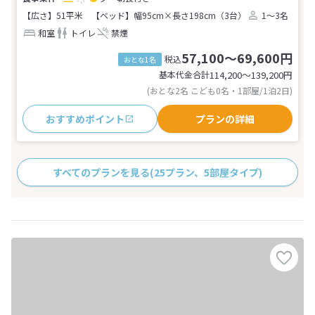
【広さ】51平米
【ベッド】幅95cm×長さ198cm（3台）
1～3名
和室
トイレ
禁煙
57,100～69,600円
税込
おとな1名
基本代金合計
114,200〜139,200
円
(おとな2名 こども0名・1部屋/1泊2日)
おすすめポイント
プランの詳細
すべてのプランを見る
(25プラン、5部屋タイプ)