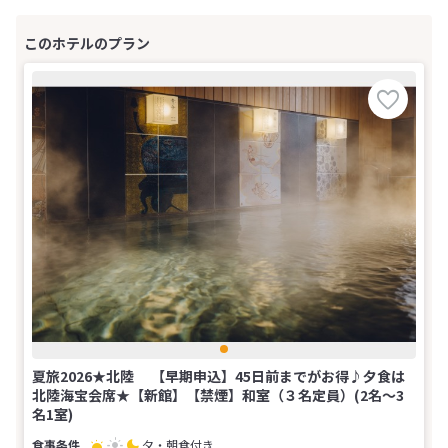
夏旅2026★北陸 【早期申込】45日前までがお得♪夕食は
北陸海宝会席★【新館】【禁煙】和室（３名定員）(2名～3
名1室)
夕・朝食付き