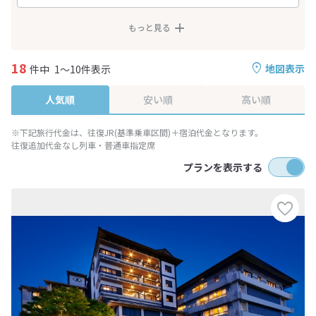
もっと見る
18
地図表示
件中
1～10件表示
人気順
安い順
高い順
※下記旅行代金は、往復JR(基準乗車区間)＋宿泊代金となります。
往復追加代金なし列車・普通車指定席
プランを表示する