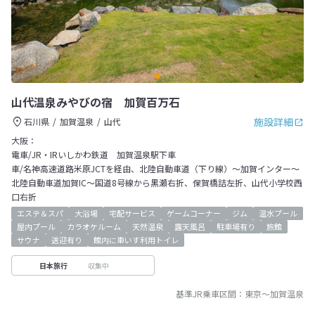
山代温泉みやびの宿 加賀百万石
施設詳細
石川県
加賀温泉
山代
大阪：
電車/JR・IRいしかわ鉄道 加賀温泉駅下車
車/名神高速道路米原JCTを経由、北陸自動車道（下り線）～加賀インター～
北陸自動車道加賀IC～国道8号線から黒瀬右折、保賀橋詰左折、山代小学校西
口右折
エステ＆スパ
大浴場
宅配サービス
ゲームコーナー
ジム
温水プール
屋内プール
カラオケルーム
天然温泉
露天風呂
駐車場有り
旅館
サウナ
送迎有り
館内に車いす利用トイレ
収集中
日本旅行
基準JR乗車区間：
東京
～
加賀温泉