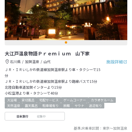
大江戸温泉物語Ｐｒｅｍｉｕｍ 山下家
施設詳細
石川県
加賀温泉
山代
ＪＲ・ＩＲいしかわ鉄道線加賀温泉駅より車・タクシーで15
分
ＪＲ・ＩＲいしかわ鉄道線加賀温泉駅より路線バスで15分
北陸自動車道加賀インターより15分
小松空港より車・タクシーで40分
大浴場
貸切風呂
宅配サービス
ゲームコーナー
カラオケルーム
天然温泉
露天風呂
駐車場有り
旅館
サウナ
送迎有り
収集中
日本旅行
基準JR乗車区間：
東京
～
加賀温泉