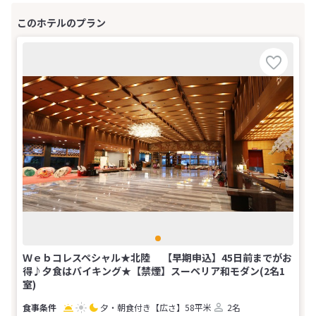
Ｗｅｂコレスペシャル★北陸 【早期申込】45日前までがお
得♪夕食はバイキング★【禁煙】スーペリア和モダン(2名1
室)
夕・朝食付き
【広さ】58平米
2名