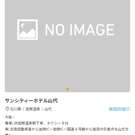
サンシティーホテル山代
施設詳細
石川県
加賀温泉
山代
大阪：
電車/JR加賀温泉駅下車、タクシー８分
車/北陸自動車道から加賀IC～加賀IC～国道８号線から加茂の交差点を山代方
面へ