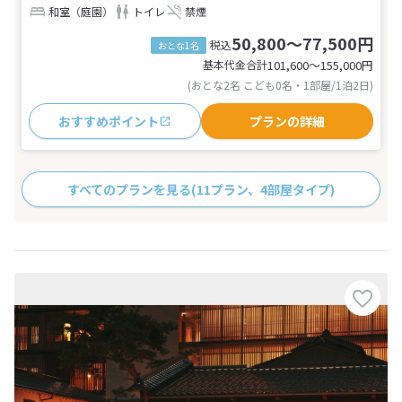
和室（庭園）
トイレ
禁煙
50,800～77,500円
税込
おとな1名
基本代金合計
101,600〜155,000
円
(おとな2名 こども0名・1部屋/1泊2日)
おすすめポイント
プランの詳細
すべてのプランを見る
(11プラン、4部屋タイプ)