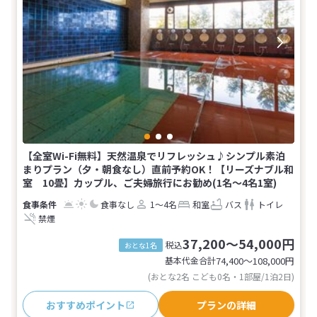
【全室Wi-Fi無料】天然温泉でリフレッシュ♪シンプル素泊
まりプラン（夕・朝食なし）直前予約OK！【リーズナブル和
室 10畳】カップル、ご夫婦旅行にお勧め(1名～4名1室)
食事なし
1～4名
和室
バス
トイレ
禁煙
37,200～54,000円
税込
おとな1名
基本代金合計
74,400〜108,000
円
(おとな2名 こども0名・1部屋/1泊2日)
おすすめポイント
プランの詳細