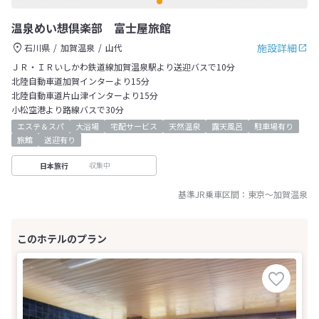
温泉めい想倶楽部 富士屋旅館
施設詳細
石川県
加賀温泉
山代
ＪＲ・ＩＲいしかわ鉄道線加賀温泉駅より送迎バスで10分
北陸自動車道加賀インターより15分
北陸自動車道片山津インターより15分
小松空港より路線バスで30分
エステ＆スパ
大浴場
宅配サービス
天然温泉
露天風呂
駐車場有り
旅館
送迎有り
収集中
日本旅行
基準JR乗車区間：
東京
～
加賀温泉