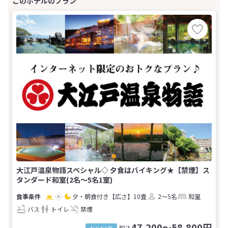
大江戸温泉物語スペシャル◇ 夕食はバイキング★【禁煙】ス
タンダード和室(2名～5名1室)
夕・朝食付き
【広さ】10畳
2～5名
和室
バス
トイレ
禁煙
47,200～58,800円
税込