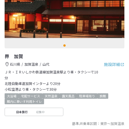
界 加賀
施設詳細
石川県
加賀温泉
山代
ＪＲ・ＩＲいしかわ鉄道線加賀温泉駅より車・タクシーで10
分
北陸自動車道加賀インターより20分
小松空港より車・タクシーで30分
大浴場
宅配サービス
天然温泉
露天風呂
駐車場有り
旅館
館内に車いす利用トイレ
収集中
日本旅行
基準JR乗車区間：
東京
～
加賀温泉