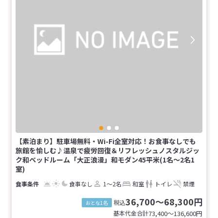
【素泊まり】駐車場無料・Wi-Fi全室対応！お食事なしでも
旅館を愉しむ♪温泉で疲労回復＆リフレッシュノスタルジッ
ク和ベッドルーム「大正浪漫」和モダン45平米(1名～2名1
室)
食事なし
1～2名
和室
トイレ
禁煙
36,700～68,300円
税込
おとな1名
基本代金合計
73,400〜136,600
円