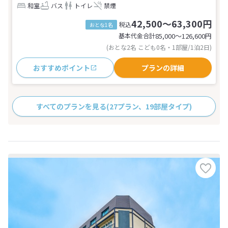
和室
バス
トイレ
禁煙
42,500～63,300円
税込
おとな1名
基本代金合計
85,000〜126,600
円
(おとな2名 こども0名・1部屋/1泊2日)
おすすめポイント
プランの詳細
すべてのプランを見る
(27プラン、19部屋タイプ)