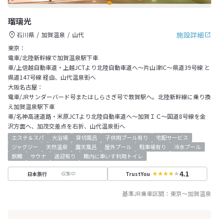
瑠璃光
施設詳細
石川県
加賀温泉
山代
東京：
電車/北陸新幹線で加賀温泉駅下車
車/上信越自動車道・上越JCTより北陸自動車道へ～片山津IC～県道39号線 と
県道147号線 経由、山代温泉街へ
大阪名古屋：
電車/JRサンダーバード号またはしらさぎ号で敦賀駅へ。北陸新幹線に乗り換
え加賀温泉駅下車
車/名神高速道路・米原JCTより北陸自動車道へ～加賀ＩＣ～国道8号線を金
沢方面へ、加茂交差点を右折、山代温泉街へ
エステ＆スパ
大浴場
貸切風呂
子供用プール有り
宅配サービス
ジャグジー
天然温泉
露天風呂
屋外プール
駐車場有り
冷水プール
旅館
サウナ
送迎有り
館内に車いす利用トイレ
4.1
収集中
日本旅行
TrustYou
基準JR乗車区間：
東京
～
加賀温泉