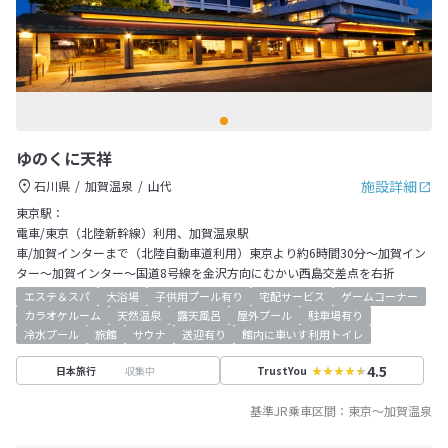
ゆのくに天祥
施設詳細
石川県
加賀温泉
山代
東京駅：
電車/東京（北陸新幹線）利用、加賀温泉駅
車/加賀インターまで（北陸自動車道利用）東京より約6時間30分～加賀イン
ター～加賀インター～国道8号線を金沢方向にむかい西島交差点を右折
エステ＆スパ
大浴場
子供用プール有り
宅配サービス
ゲームコーナー
カラオケルーム
天然温泉
露天風呂
屋外プール
駐車場有り
冷水プール
旅館
サウナ
送迎有り
館内に車いす利用トイレ
4.5
収集中
日本旅行
TrustYou
基準JR乗車区間：
東京
～
加賀温泉