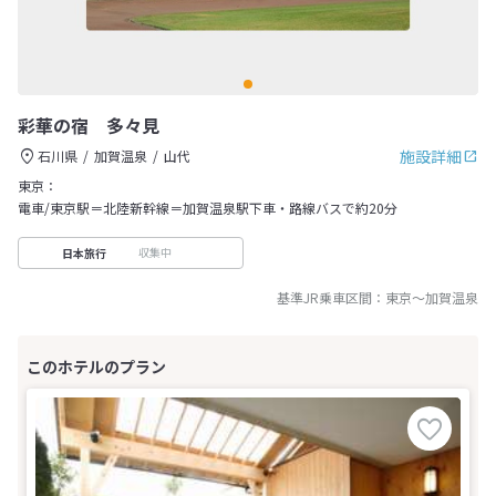
彩華の宿 多々見
施設詳細
石川県
加賀温泉
山代
東京：
電車/東京駅＝北陸新幹線＝加賀温泉駅下車・路線バスで約20分
収集中
日本旅行
基準JR乗車区間：
東京
～
加賀温泉