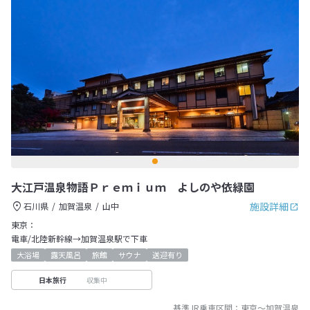
大江戸温泉物語Ｐｒｅｍｉｕｍ よしのや依緑園
施設詳細
石川県
加賀温泉
山中
東京：
電車/北陸新幹線→加賀温泉駅で下車
大浴場
露天風呂
旅館
サウナ
送迎有り
収集中
日本旅行
基準JR乗車区間：
東京
～
加賀温泉