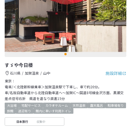
すゞや今日楼
施設詳細
石川県
加賀温泉
山中
東京：
電車/＜北陸新幹線乗車＞加賀温泉駅で下車し、車で約20分。
車/名阪自動車道から北陸自動車道へ～加賀IC～国道8号線金沢方面、黒瀬交
差点信号右折 県道を道なり直進15分
大浴場
宅配サービス
カラオケルーム
天然温泉
露天風呂
駐車場有り
旅館
送迎有り
館内に車いす利用トイレ
収集中
日本旅行