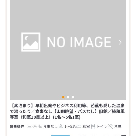
【素泊まり】早朝出発やビジネス利用等、芭蕉も愛した温泉
で湯ったり／食事なし【山側眺望・バスなし】旧館／純和風
客室（和室10畳以上）(1名～5名1室)
食事なし
1～5名
和室
トイレ
禁煙