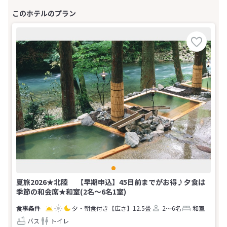
夏旅2026★北陸 【早期申込】45日前までがお得♪夕食は
季節の和会席★和室(2名～6名1室)
夕・朝食付き
【広さ】12.5畳
2～6名
和室
バス
トイレ