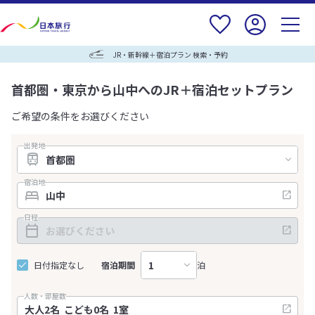
JR・新幹線＋宿泊プラン 検索・予約
首都圏・東京から山中へのJR＋宿泊セットプラン
ご希望の条件をお選びください
出発地
宿泊地
日程
日付指定なし
宿泊期間
泊
人数・部屋数