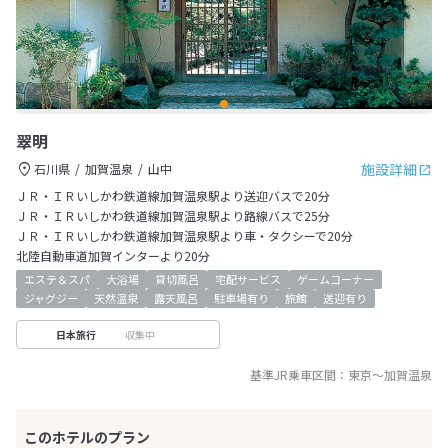
翠明
施設詳細
石川県
加賀温泉
山中
ＪＲ・ＩＲいしかわ鉄道線加賀温泉駅より送迎バスで20分
ＪＲ・ＩＲいしかわ鉄道線加賀温泉駅より路線バスで25分
ＪＲ・ＩＲいしかわ鉄道線加賀温泉駅より車・タクシーで20分
北陸自動車道加賀インターより20分
エステ＆スパ
大浴場
貸切風呂
宅配サービス
ゲームコーナー
ジャグジー
天然温泉
露天風呂
駐車場有り
旅館
送迎有り
収集中
日本旅行
基準JR乗車区間：
東京
～
加賀温泉