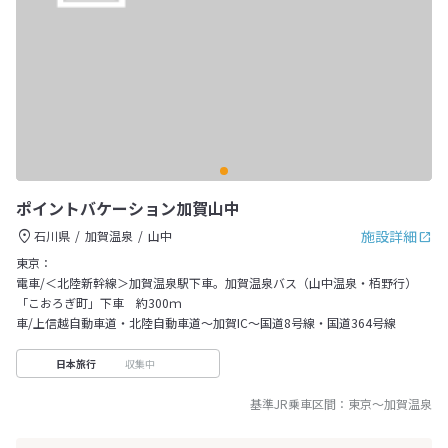
ポイントバケーション加賀山中
施設詳細
石川県
加賀温泉
山中
東京：
電車/＜北陸新幹線＞加賀温泉駅下車。加賀温泉バス（山中温泉・栢野行）
「こおろぎ町」下車 約300ｍ
車/上信越自動車道・北陸自動車道～加賀IC～国道8号線・国道364号線
収集中
日本旅行
基準JR乗車区間：
東京
～
加賀温泉