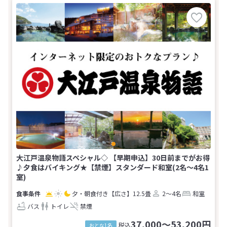
大江戸温泉物語スペシャル◇ 【早期申込】30日前までがお得
♪夕食はバイキング★【禁煙】スタンダード和室(2名～4名1
室)
夕・朝食付き
【広さ】12.5畳
2～4名
和室
バス
トイレ
禁煙
37,000～53,200円
税込
おとな1名