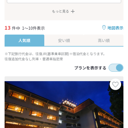
もっと見る
13
地図表示
件中
1～10件表示
人気順
安い順
高い順
※下記旅行代金は、往復JR(基準乗車区間)＋宿泊代金となります。
往復追加代金なし列車・普通車指定席
プランを表示する