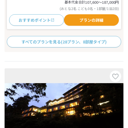
基本代金合計
107,600〜187,000
円
(おとな2名 こども0名・1部屋/1泊2日)
おすすめポイント
プランの詳細
すべてのプランを見る
(28プラン、8部屋タイプ)