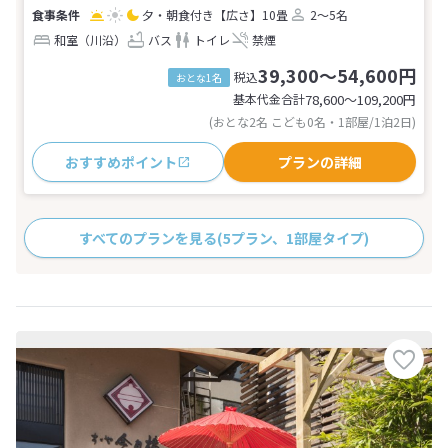
夕・朝食付き
【広さ】10畳
2～5名
和室（川沿）
バス
トイレ
禁煙
39,300～54,600円
税込
おとな1名
基本代金合計
78,600〜109,200
円
(おとな2名 こども0名・1部屋/1泊2日)
おすすめポイント
プランの詳細
すべてのプランを見る
(5プラン、1部屋タイプ)