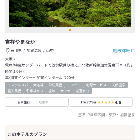
吉祥やまなか
施設詳細
石川県
加賀温泉
山中
大阪：
電車/特急サンダーバードで敦賀駅乗り換え、北陸新幹線加賀温泉下車（約2
時間１0分）
車/加賀インター～加賀インターより20分
エステ＆スパ
大浴場
貸切風呂
コンビニ
宅配サービス
天然温泉
露天風呂
駐車場有り
旅館
サウナ
送迎有り
4.6
収集中
日本旅行
TrustYou
基準JR乗車区間：
東京
～
加賀温泉