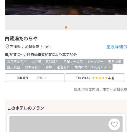
白鷺湯たわらや
施設詳細
石川県
加賀温泉
山中
車/加賀IC～北陸自動車道加賀ICより車で20分
エステ＆スパ
大浴場
貸切風呂
宅配サービス
ジャグジー
天然温泉
露天風呂
駐車場有り
旅館
送迎有り
館内に車いす利用トイレ
4.6
収集中
日本旅行
TrustYou
基準JR乗車区間：
東京
～
加賀温泉