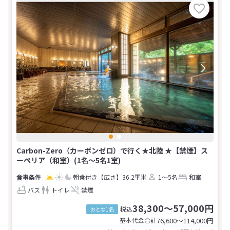
Carbon-Zero（カーボンゼロ）で行く★北陸 ★【禁煙】ス
ーペリア（和室）(1名～5名1室)
朝食付き
【広さ】36.2平米
1～5名
和室
バス
トイレ
禁煙
38,300～57,000円
税込
おとな1名
基本代金合計
76,600〜114,000
円