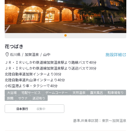
花つばき
施設詳細
石川県
加賀温泉
山中
ＪＲ・ＩＲいしかわ鉄道線加賀温泉駅より路線バスで40分
ＪＲ・ＩＲいしかわ鉄道線加賀温泉駅より送迎バスで30分
北陸自動車道加賀インターより30分
北陸自動車道片山津インターより40分
小松空港より車・タクシーで40分
大浴場
宅配サービス
ゲームコーナー
天然温泉
露天風呂
駐車場有り
旅館
サウナ
送迎有り
収集中
日本旅行
基準JR乗車区間：
東京
～
加賀温泉