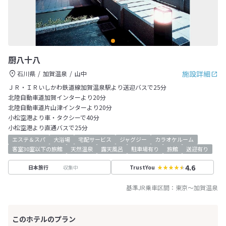
厨八十八
施設詳細
石川県
加賀温泉
山中
ＪＲ・ＩＲいしかわ鉄道線加賀温泉駅より送迎バスで25分
北陸自動車道加賀インターより20分
北陸自動車道片山津インターより20分
小松空港より車・タクシーで40分
小松空港より直通バスで25分
エステ＆スパ
大浴場
宅配サービス
ジャグジー
カラオケルーム
客室30室以下の旅館
天然温泉
露天風呂
駐車場有り
旅館
送迎有り
4.6
収集中
日本旅行
TrustYou
基準JR乗車区間：
東京
～
加賀温泉