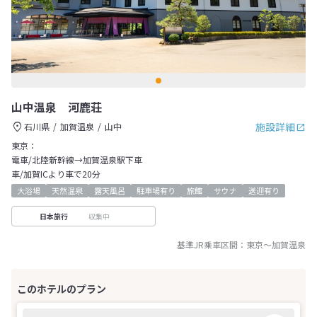
山中温泉 河鹿荘
施設詳細
石川県
加賀温泉
山中
東京：
電車/北陸新幹線→加賀温泉駅下車
車/加賀ICより車で20分
大浴場
天然温泉
露天風呂
駐車場有り
旅館
サウナ
送迎有り
収集中
日本旅行
基準JR乗車区間：
東京
～
加賀温泉