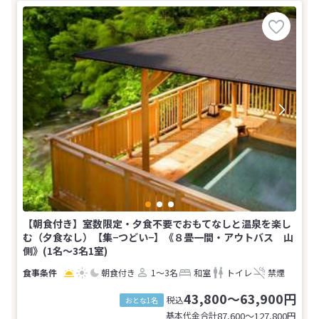
【朝食付き】室数限定・夕食不要でおもてなしと温泉を楽し
む（夕食なし）【集−つどい−】《８畳一間・アウトバス 山
側》(1名～3名1室)
朝食付き
1～3名
和室
トイレ
禁煙
43,800～63,900円
税込
おとな1名
基本代金合計
87,600〜127,800
円