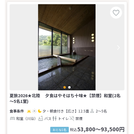
夏旅2026★北陸 夕食はやそはち十味★【禁煙】和室(2名
～5名1室)
夕・朝食付き
【広さ】12.5畳
2～5名
和室（川沿）
バス
トイレ
禁煙
53,800～93,500円
税込
おとな1名