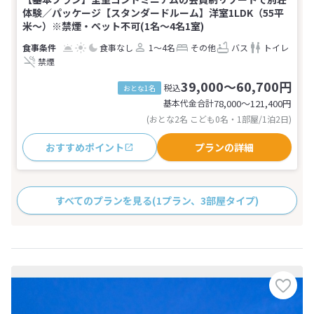
体験／パッケージ【スタンダードルーム】洋室1LDK（55平
米～）※禁煙・ペット不可(1名～4名1室)
食事なし
1～4名
その他
バス
トイレ
禁煙
39,000～60,700円
税込
おとな1名
基本代金合計
78,000〜121,400
円
(おとな2名 こども0名・1部屋/1泊2日)
おすすめポイント
プランの詳細
すべてのプランを見る
(1プラン、3部屋タイプ)