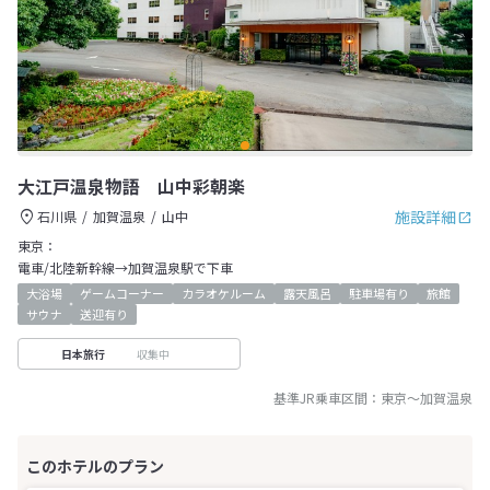
大江戸温泉物語 山中彩朝楽
施設詳細
石川県
加賀温泉
山中
東京：
電車/北陸新幹線→加賀温泉駅で下車
大浴場
ゲームコーナー
カラオケルーム
露天風呂
駐車場有り
旅館
サウナ
送迎有り
収集中
日本旅行
基準JR乗車区間：
東京
～
加賀温泉