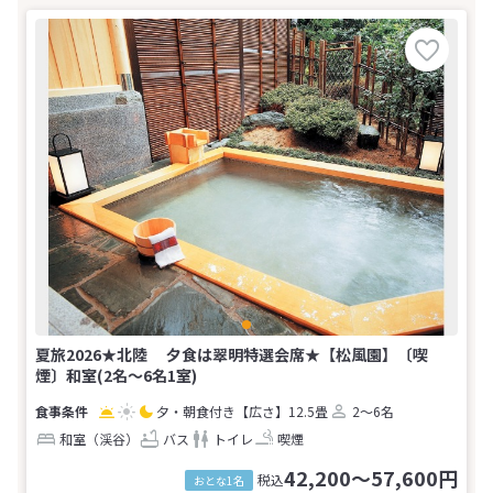
夏旅2026★北陸 夕食は翠明特選会席★【松風園】〔喫
煙〕和室(2名～6名1室)
夕・朝食付き
【広さ】12.5畳
2～6名
和室（渓谷）
バス
トイレ
喫煙
42,200～57,600円
税込
おとな1名