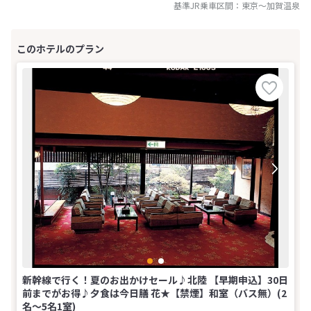
基準JR乗車区間：
東京
～
加賀温泉
新幹線で行く！夏のお出かけセール♪北陸 【早期申込】30日
前までがお得♪夕食は今日膳 花★【禁煙】和室（バス無）(2
名～5名1室)