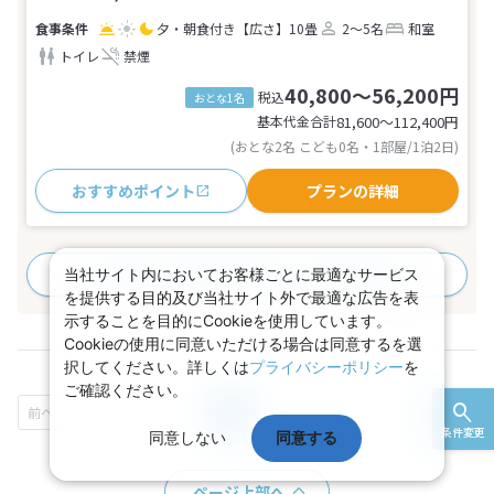
夕・朝食付き
【広さ】10畳
2～5名
和室
トイレ
禁煙
40,800～56,200円
税込
おとな1名
基本代金合計
81,600〜112,400
円
(おとな2名 こども0名・1部屋/1泊2日)
おすすめポイント
プランの詳細
すべてのプランを見る
(32プラン、2部屋タイプ)
当社サイト内においてお客様ごとに最適なサービス
を提供する目的及び当社サイト外で最適な広告を表
示することを目的にCookieを使用しています。
Cookieの使用に同意いただける場合は同意するを選
択してください。詳しくは
プライバシーポリシー
を
ご確認ください。
1
2
条件変更
同意しない
同意する
ページ上部へ