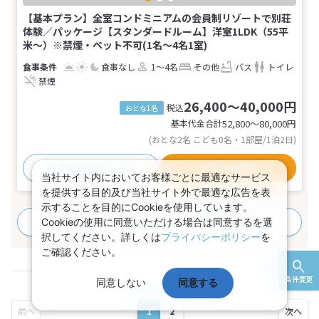
【基本プラン】全室コンドミニアムの会員制リゾートで別荘
体験／パッケージ【スタンダードルーム】洋室1LDK（55平
米～）※禁煙・ペット不可(1名～4名1室)
食事なし
1～4名
その他
バス
トイレ
禁煙
26,400～40,000円
税込
おとな1名
基本代金合計
52,800〜80,000
円
(おとな2名 こども0名・1部屋/1泊2日)
おすすめポイント
プランの詳細
当社サイト内においてお客様ごとに最適なサービス
を提供する目的及び当社サイト外で最適な広告を表
示することを目的にCookieを使用しています。
すべてのプランを見る
(1プラン、3部屋タイプ)
Cookieの使用に同意いただける場合は同意するを選
択してください。詳しくは
プライバシーポリシー
を
ご確認ください。
条件変更
同意しない
同意する
1
2