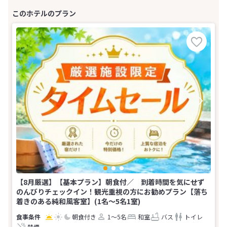
【8月厳選】【基本プラン】朝食付／ 到着時間を気にせず
のんびりチェックイン！観光重視の方にお勧めプラン【落ち
着きのある純和風客室】(1名～5名1室)
朝食付き
1～5名
和室
バス
トイレ
禁煙