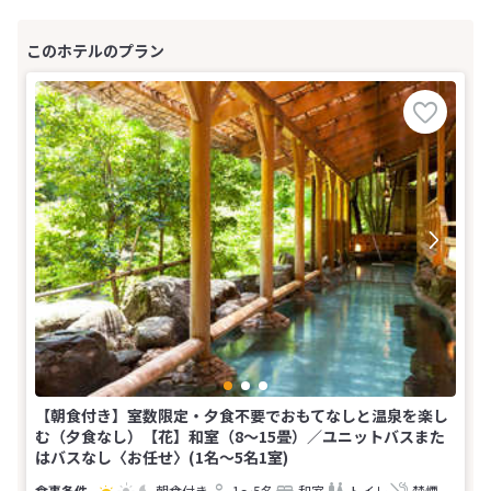
【朝食付き】室数限定・夕食不要でおもてなしと温泉を楽し
む（夕食なし）【花】和室（8〜15畳）／ユニットバスまた
はバスなし〈お任せ〉(1名～5名1室)
朝食付き
1～5名
和室
トイレ
禁煙