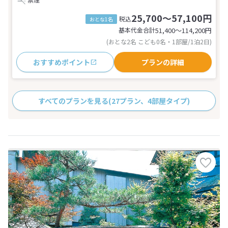
25,700～57,100円
税込
おとな1名
基本代金合計
51,400〜114,200
円
(おとな2名 こども0名・1部屋/1泊2日)
おすすめポイント
プランの詳細
すべてのプランを見る
(27プラン、4部屋タイプ)