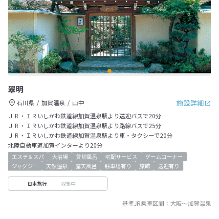
翠明
施設詳細
石川県
加賀温泉
山中
ＪＲ・ＩＲいしかわ鉄道線加賀温泉駅より送迎バスで20分
ＪＲ・ＩＲいしかわ鉄道線加賀温泉駅より路線バスで25分
ＪＲ・ＩＲいしかわ鉄道線加賀温泉駅より車・タクシーで20分
北陸自動車道加賀インターより20分
エステ＆スパ
大浴場
貸切風呂
宅配サービス
ゲームコーナー
ジャグジー
天然温泉
露天風呂
駐車場有り
旅館
送迎有り
収集中
日本旅行
基準JR乗車区間：
大阪
～
加賀温泉