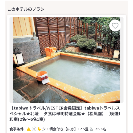
【tabiwaトラベル/WESTER会員限定】tabiwaトラベルス
ペシャル★北陸 夕食は翠明特選会席★【松風園】〔喫煙〕
和室(2名～6名1室)
夕・朝食付き
【広さ】12.5畳
2～6名