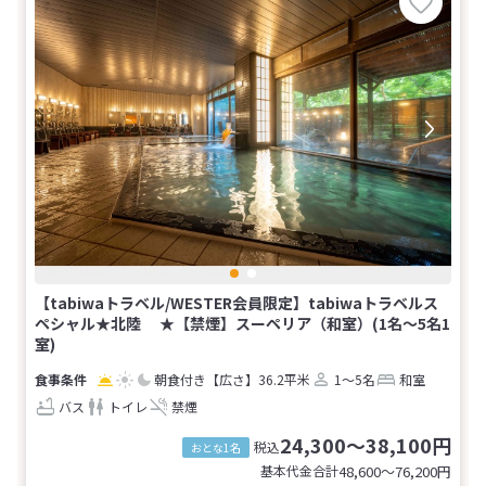
【tabiwaトラベル/WESTER会員限定】tabiwaトラベルス
ペシャル★北陸 ★【禁煙】スーペリア（和室）(1名～5名1
室)
朝食付き
【広さ】36.2平米
1～5名
和室
バス
トイレ
禁煙
24,300～38,100円
税込
おとな1名
基本代金合計
48,600〜76,200
円