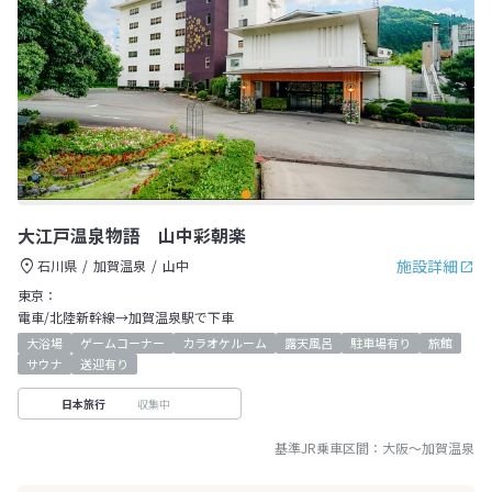
大江戸温泉物語 山中彩朝楽
施設詳細
石川県
加賀温泉
山中
東京：
電車/北陸新幹線→加賀温泉駅で下車
大浴場
ゲームコーナー
カラオケルーム
露天風呂
駐車場有り
旅館
サウナ
送迎有り
収集中
日本旅行
基準JR乗車区間：
大阪
～
加賀温泉