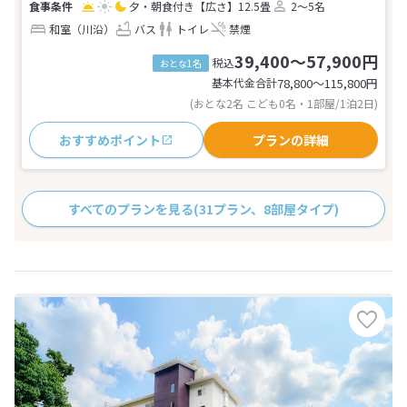
夕・朝食付き
【広さ】12.5畳
2～5名
和室（川沿）
バス
トイレ
禁煙
39,400～57,900円
税込
おとな1名
基本代金合計
78,800〜115,800
円
(おとな2名 こども0名・1部屋/1泊2日)
おすすめポイント
プランの詳細
すべてのプランを見る
(31プラン、8部屋タイプ)