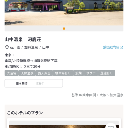
山中温泉 河鹿荘
施設詳細
石川県
加賀温泉
山中
東京：
電車/北陸新幹線→加賀温泉駅下車
車/加賀ICより車で20分
大浴場
天然温泉
露天風呂
駐車場有り
旅館
サウナ
送迎有り
収集中
日本旅行
基準JR乗車区間：
大阪
～
加賀温泉