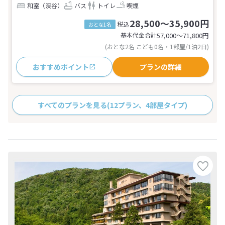
和室（渓谷）
バス
トイレ
喫煙
28,500～35,900円
税込
おとな1名
基本代金合計
57,000〜71,800
円
(おとな2名 こども0名・1部屋/1泊2日)
おすすめポイント
プランの詳細
すべてのプランを見る
(12プラン、4部屋タイプ)