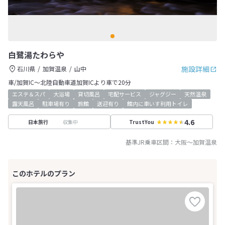
白鷺湯たわらや
施設詳細
石川県
加賀温泉
山中
車/加賀IC～北陸自動車道加賀ICより車で20分
エステ＆スパ
大浴場
貸切風呂
宅配サービス
ジャグジー
天然温泉
露天風呂
駐車場有り
旅館
送迎有り
館内に車いす利用トイレ
4.6
収集中
日本旅行
TrustYou
基準JR乗車区間：
大阪
～
加賀温泉