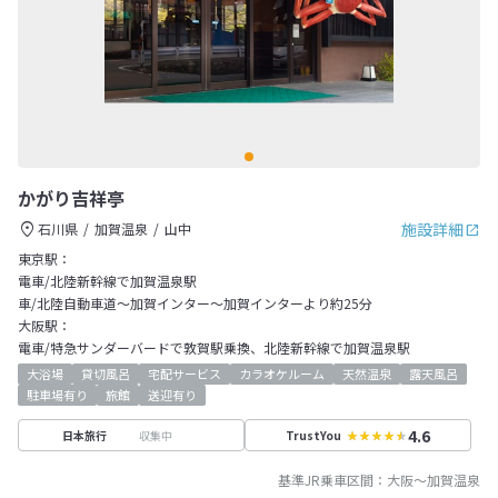
かがり吉祥亭
施設詳細
石川県
加賀温泉
山中
東京駅：
電車/北陸新幹線で加賀温泉駅
車/北陸自動車道～加賀インター～加賀インターより約25分
大阪駅：
電車/特急サンダーバードで敦賀駅乗換、北陸新幹線で加賀温泉駅
大浴場
貸切風呂
宅配サービス
カラオケルーム
天然温泉
露天風呂
駐車場有り
旅館
送迎有り
4.6
収集中
日本旅行
TrustYou
基準JR乗車区間：
大阪
～
加賀温泉