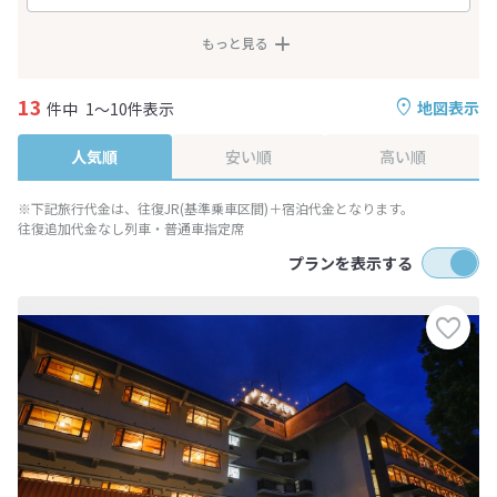
もっと見る
13
地図表示
件中
1～10件表示
人気順
安い順
高い順
※下記旅行代金は、往復JR(基準乗車区間)＋宿泊代金となります。
往復追加代金なし列車・普通車指定席
プランを表示する