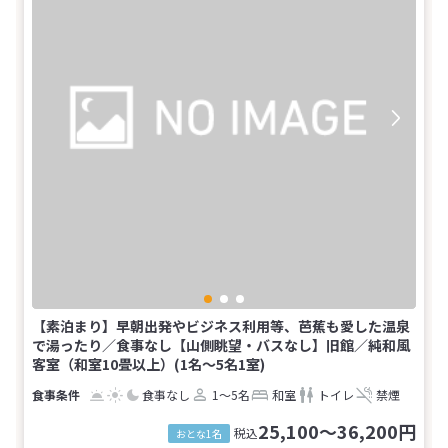
【素泊まり】早朝出発やビジネス利用等、芭蕉も愛した温泉
で湯ったり／食事なし【山側眺望・バスなし】旧館／純和風
客室（和室10畳以上）(1名～5名1室)
食事なし
1～5名
和室
トイレ
禁煙
25,100～36,200円
税込
おとな1名