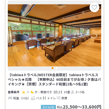
【tabiwaトラベル/WESTER会員限定】tabiwaトラベルス
ペシャル★北陸 【早期申込】60日前までがお得♪夕食はバ
イキング★【禁煙】スタンダード和室(2名～5名1室)
夕・朝食付き
【広さ】10畳
2～5名
和室（川沿）
バス
トイレ
禁煙
23,500～33,600円
税込
おとな1名