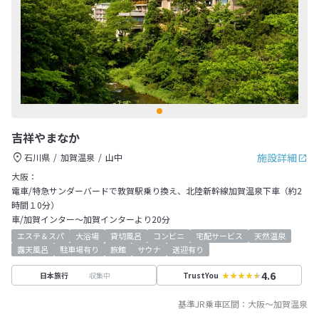
吉祥やまなか
施設詳細
石川県
加賀温泉
山中
大阪：
電車/特急サンダーバードで敦賀駅乗り換え、北陸新幹線加賀温泉下車（約2
時間１0分）
車/加賀インター～加賀インターより20分
エステ＆スパ
大浴場
貸切風呂
コンビニ
宅配サービス
天然温泉
露天風呂
駐車場有り
旅館
サウナ
送迎有り
4.6
収集中
日本旅行
TrustYou
基準JR乗車区間：
大阪
～
加賀温泉