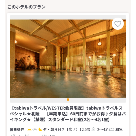
【tabiwaトラベル/WESTER会員限定】tabiwaトラベルス
ペシャル★北陸 【早期申込】60日前までがお得♪夕食はバ
イキング★【禁煙】スタンダード和室(2名～4名1室)
夕・朝食付き
【広さ】12.5畳
2～4名
和室