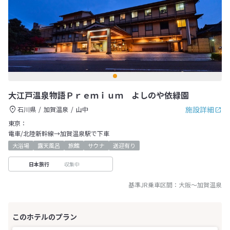
大江戸温泉物語Ｐｒｅｍｉｕｍ よしのや依緑園
施設詳細
石川県
加賀温泉
山中
東京：
電車/北陸新幹線→加賀温泉駅で下車
大浴場
露天風呂
旅館
サウナ
送迎有り
収集中
日本旅行
基準JR乗車区間：
大阪
～
加賀温泉