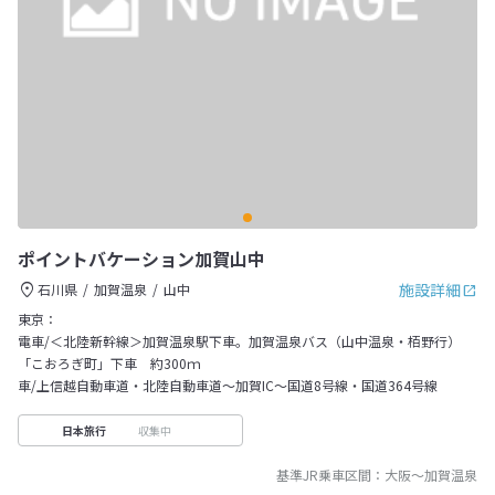
ポイントバケーション加賀山中
施設詳細
石川県
加賀温泉
山中
東京：
電車/＜北陸新幹線＞加賀温泉駅下車。加賀温泉バス（山中温泉・栢野行）
「こおろぎ町」下車 約300ｍ
車/上信越自動車道・北陸自動車道～加賀IC～国道8号線・国道364号線
収集中
日本旅行
基準JR乗車区間：
大阪
～
加賀温泉