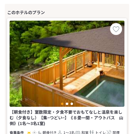
【朝食付き】室数限定・夕食不要でおもてなしと温泉を楽し
む（夕食なし）【集−つどい−】《８畳一間・アウトバス 山
側》(1名～3名1室)
朝食付き
1～3名
和室
トイレ
禁煙