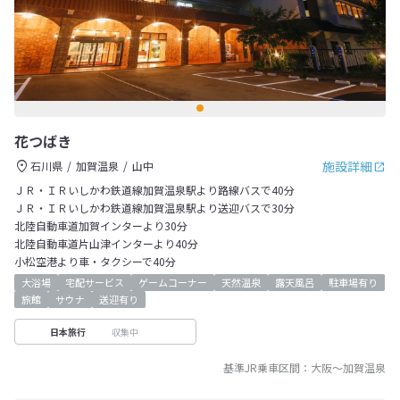
花つばき
施設詳細
石川県
加賀温泉
山中
ＪＲ・ＩＲいしかわ鉄道線加賀温泉駅より路線バスで40分
ＪＲ・ＩＲいしかわ鉄道線加賀温泉駅より送迎バスで30分
北陸自動車道加賀インターより30分
北陸自動車道片山津インターより40分
小松空港より車・タクシーで40分
大浴場
宅配サービス
ゲームコーナー
天然温泉
露天風呂
駐車場有り
旅館
サウナ
送迎有り
収集中
日本旅行
基準JR乗車区間：
大阪
～
加賀温泉