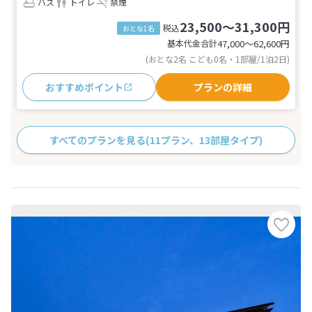
バス
トイレ
禁煙
23,500～31,300円
税込
おとな1名
基本代金合計
47,000〜62,600
円
(おとな2名 こども0名・1部屋/1泊2日)
おすすめポイント
プランの詳細
すべてのプランを見る
(11プラン、13部屋タイプ)