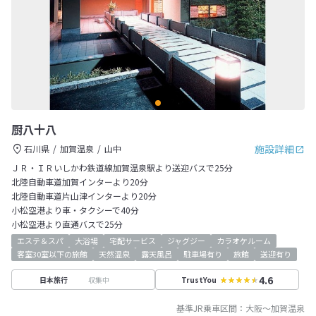
厨八十八
施設詳細
石川県
加賀温泉
山中
ＪＲ・ＩＲいしかわ鉄道線加賀温泉駅より送迎バスで25分
北陸自動車道加賀インターより20分
北陸自動車道片山津インターより20分
小松空港より車・タクシーで40分
小松空港より直通バスで25分
エステ＆スパ
大浴場
宅配サービス
ジャグジー
カラオケルーム
客室30室以下の旅館
天然温泉
露天風呂
駐車場有り
旅館
送迎有り
4.6
収集中
日本旅行
TrustYou
基準JR乗車区間：
大阪
～
加賀温泉