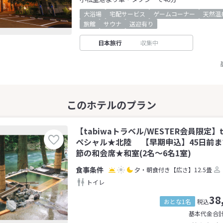
大浴場
宅配サービス
ゲームコーナー
天然温
旅館
サウナ
送迎有り
日本旅行
収集中
【tabiwaトラベル/WESTER会員限定】
ペシャル★北陸 【早期申込】45日前
節の和会席★和室(2名～6名1室)
夕・朝食付き
【広さ】12.5畳
トイレ
38
おとな1名
税込
基本代金合