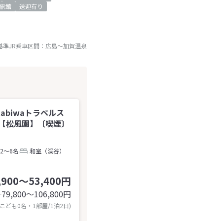
旅館
送迎有り
基準JR乗車区間：
広島
～
加賀温泉
tabiwaトラベルス
【松風園】〔喫煙〕
2～6名
和室（渓谷）
,900～53,400円
79,800〜106,800
円
計
 こども0名・1部屋/1泊2日)