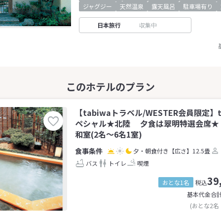
ジャグジー
天然温泉
露天風呂
駐車場有り
日本旅行
収集中
【tabiwaトラベル/WESTER会員限定】
ペシャル★北陸 夕食は翠明特選会席★
和室(2名～6名1室)
夕・朝食付き
【広さ】12.5畳
バス
トイレ
喫煙
39
おとな1名
税込
基本代金合
(おとな2名