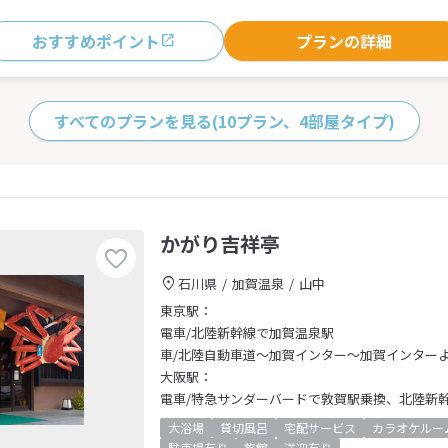
おすすめポイント
プランの詳細
すべてのプランを見る
(10プラン、4部屋タイプ)
かがり吉祥亭
石川県
加賀温泉
山中
東京駅：
電車/北陸新幹線で加賀温泉駅
車/北陸自動車道～加賀インター～加賀インターよ
大阪駅：
電車/特急サンダーバードで敦賀駅乗換、北陸新
大浴場
貸切風呂
宅配サービス
カラオケルー
駐車場有り
旅館
送迎有り