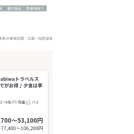
泉
露天風呂
駐車場有り
基準JR乗車区間：
広島
～
加賀温泉
tabiwaトラベルス
までがお得♪夕食は季
2～6名
和室
バス
,700～53,100円
77,400〜106,200
円
計