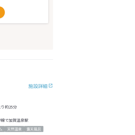
施設詳細
り約25分
幹線で加賀温泉駅
ム
天然温泉
露天風呂