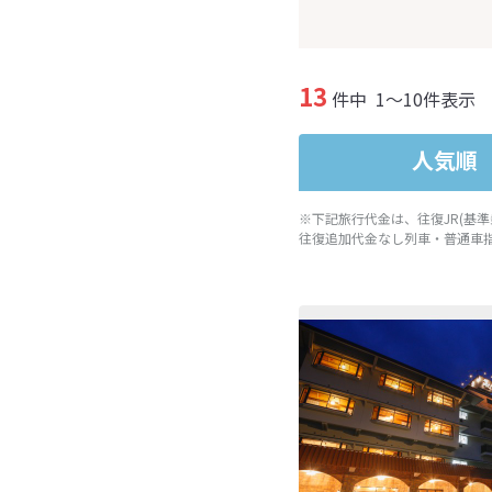
13
件中
1～10件表示
人気順
※下記旅行代金は、往復JR(基
往復追加代金なし列車・普通車