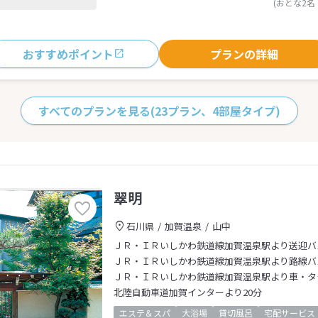
(おとな2名
おすすめポイント
プランの詳細
すべてのプランを見る
(23プラン、4部屋タイプ)
翠明
石川県
加賀温泉
山中
ＪＲ・ＩＲいしかわ鉄道線加賀温泉駅より送迎バ
ＪＲ・ＩＲいしかわ鉄道線加賀温泉駅より路線バ
ＪＲ・ＩＲいしかわ鉄道線加賀温泉駅より車・タ
北陸自動車道加賀インターより20分
エステ＆スパ
大浴場
貸切風呂
宅配サービス