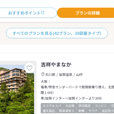
おすすめポイント
プランの詳細
すべてのプランを見る
(42プラン、20部屋タイプ)
吉祥やまなか
石川県
加賀温泉
山中
大阪：
電車/特急サンダーバードで敦賀駅乗り換え、北
間１0分）
車/加賀インター～加賀インターより20分
エステ＆スパ
大浴場
貸切風呂
コンビニ
宅
露天風呂
駐車場有り
旅館
サウナ
送迎有り