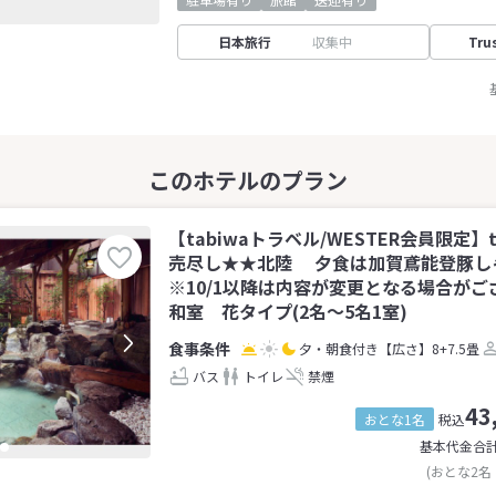
日本旅行
収集中
Tru
【tabiwaトラベル/WESTER会員限定】t
売尽し★★北陸 夕食は加賀鳶能登豚し
※10/1以降は内容が変更となる場合が
和室 花タイプ(2名～5名1室)
夕・朝食付き
【広さ】8+7.5畳
バス
トイレ
禁煙
43
おとな1名
税込
基本代金合
(おとな2名