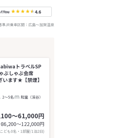
4.6
stYou
基準JR乗車区間：
広島
～
加賀温泉
abiwaトラベルSP
ゃぶしゃぶ会席
ございます★【禁煙】
2～5名
和室（渓谷）
,100～61,000円
86,200〜122,000
円
計
 こども0名・1部屋/1泊2日)