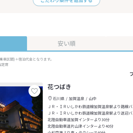
こだわり条件を追加する
安い順
準乗車区間)＋宿泊代金となります。
指定席
花つばき
石川県
加賀温泉
山中
ＪＲ・ＩＲいしかわ鉄道線加賀温泉駅より路線バ
ＪＲ・ＩＲいしかわ鉄道線加賀温泉駅より送迎バ
北陸自動車道加賀インターより30分
北陸自動車道片山津インターより40分
小松空港より車・タクシーで40分