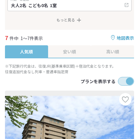
もっと見る
7
地図表示
件中
1～7件表示
人気順
安い順
高い順
※下記旅行代金は、往復JR(基準乗車区間)＋宿泊代金となります。
往復追加代金なし列車・普通車指定席
プランを表示する