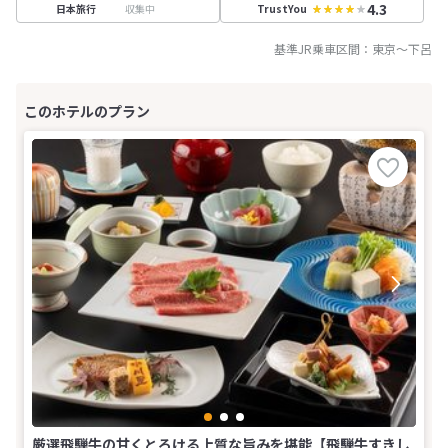
4.3
収集中
日本旅行
TrustYou
基準JR乗車区間：
東京
～
下呂
厳選飛騨牛の甘くとろける上質な旨みを堪能【飛騨牛すきし