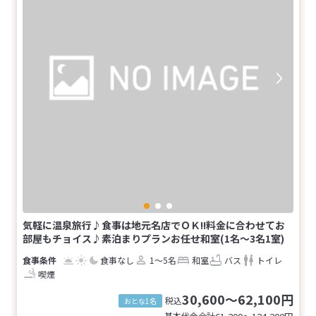
気軽に温泉旅行♪食事は地元名店でＯＫ!!料金に合わせてお
部屋もチョイス♪素泊まりプランお任せ和室(1名～3名1室)
食事なし
1～5名
和室
バス
トイレ
喫煙
30,600～62,100円
税込
おとな1名
基本代金合計