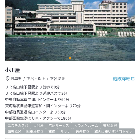
小川屋
施設詳細
岐阜県
下呂・郡上
下呂温泉
ＪＲ高山線下呂駅より徒歩で8分
ＪＲ高山線下呂駅より送迎バスで3分
中央自動車道中津川インターより60分
東海環状自動車道富加・関インターより70分
中部縦貫道道高山インターより60分
中部国際空港より車・タクシーで180分
エステ＆スパ
大浴場
宅配サービス
カラオケルーム
天然温泉
露天風呂
駐車場有り
旅館
サウナ
送迎有り
館内に車いす利用トイレ