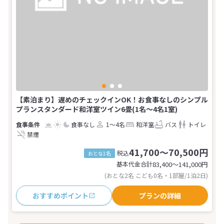
【素泊まり】遅めのチェックインOK！お食事なしのシンプル
プランスタンダード和洋室ツイン6畳(1名～4名1室)
食事なし
1～4名
和洋室
バス
トイレ
禁煙
41,700～70,500円
税込
おとな1名
基本代金合計
83,400〜141,000
円
(おとな2名 こども0名・1部屋/1泊2日)
おすすめポイント
プランの詳細