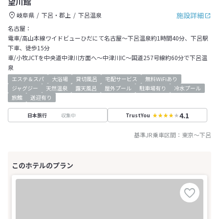
望川館
施設詳細
岐阜県
下呂・郡上
下呂温泉
名古屋：
電車/高山本線ワイドビューひだにて名古屋～下呂温泉約1時間40分、下呂駅
下車、徒歩15分
車/小牧JCTを中央道中津川方面へ～中津川IC～国道257号線約60分で下呂温
泉
エステ＆スパ
大浴場
貸切風呂
宅配サービス
無料WiFiあり
ジャグジー
天然温泉
露天風呂
屋外プール
駐車場有り
冷水プール
旅館
送迎有り
4.1
収集中
日本旅行
TrustYou
基準JR乗車区間：
東京
～
下呂