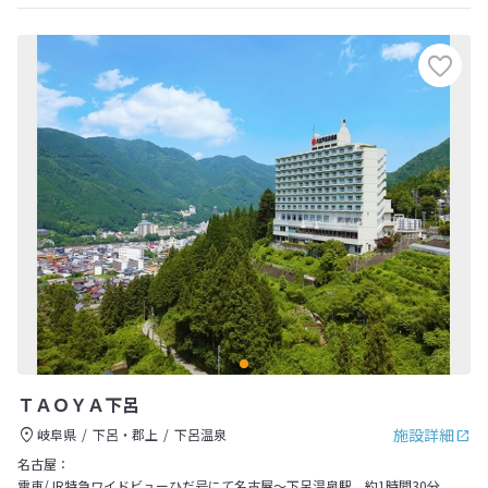
ＴＡＯＹＡ下呂
施設詳細
岐阜県
下呂・郡上
下呂温泉
名古屋：
電車/JR特急ワイドビューひだ号にて名古屋～下呂温泉駅 約1時間30分