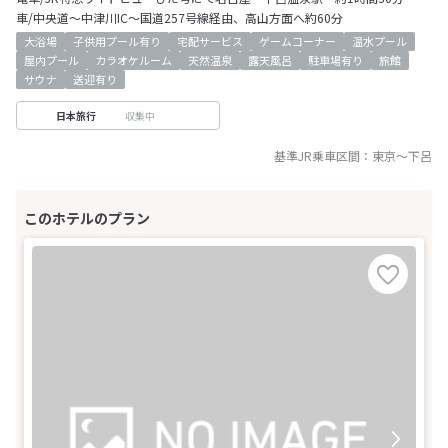
車/中央道～中津川IC～国道257号線経由、高山方面へ約60分
大浴場
子供用プール有り
宅配サービス
ゲームコーナー
温水プール
屋内プール
カラオケルーム
天然温泉
露天風呂
駐車場有り
旅館
サウナ
送迎有り
収集中
日本旅行
基準JR乗車区間：
東京
～
下呂