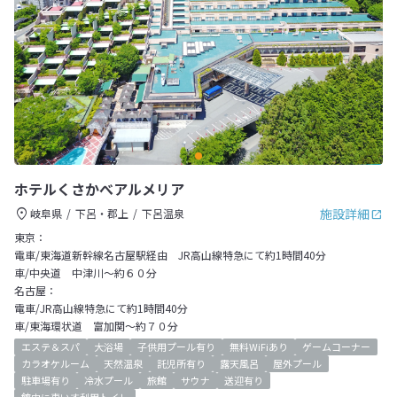
ホテルくさかべアルメリア
施設詳細
岐阜県
下呂・郡上
下呂温泉
東京：
電車/東海道新幹線名古屋駅経由 JR高山線特急にて約1時間40分
車/中央道 中津川～約６０分
名古屋：
電車/JR高山線特急にて約1時間40分
車/東海環状道 富加関～約７０分
エステ＆スパ
大浴場
子供用プール有り
無料WiFiあり
ゲームコーナー
カラオケルーム
天然温泉
託児所有り
露天風呂
屋外プール
駐車場有り
冷水プール
旅館
サウナ
送迎有り