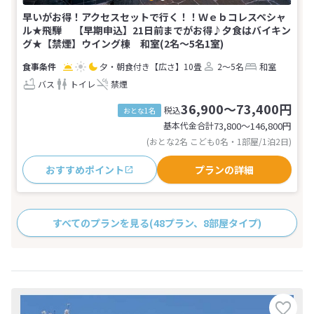
早いがお得！アクセスセットで行く！！Ｗｅｂコレスペシャ
ル★飛騨 【早期申込】21日前までがお得♪夕食はバイキン
グ★【禁煙】ウイング棟 和室(2名～5名1室)
夕・朝食付き
【広さ】10畳
2～5名
和室
バス
トイレ
禁煙
36,900～73,400円
税込
おとな1名
基本代金合計
73,800〜146,800
円
(おとな2名 こども0名・1部屋/1泊2日)
おすすめポイント
プランの詳細
すべてのプランを見る
(48プラン、8部屋タイプ)