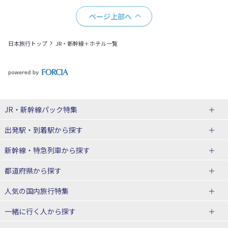
ページ上部へ
日本旅行トップ
JR・新幹線＋ホテル一覧
JR・新幹線パック
特集
出発駅・到着駅
から探す
JR・新幹線＋ホテルパック
日帰り JR・新幹線 パック
新幹線・特急列車
から探す
出張パック
秋田⇔東京 新幹線パック
山形⇔東京 新幹線パック
都道府県から探す
仙台→東京 新幹線パック
新潟→東京 新幹線パック
北海道新幹線 旅行
東北新幹線 旅行
人気の国内旅行特集
富山⇔東京 新幹線パック
東京→青森 新幹線パック
山形新幹線 旅行
秋田新幹線 旅行
一緒に行く人
から探す
東京→仙台 新幹線パック
東京 新幹線パック
東海道新幹線 旅行
北陸新幹線 旅行
北海道旅行・ツアー
東京ディズニーリゾート®への旅
ユニバーサル・スタジオ・ジャパ
ンへの旅