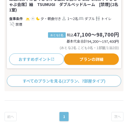
ゃぶ会席】紬 TSUMUGI ダブルベッドルーム [禁煙](2名
1室)
夕・朝食付き
1～2名
ダブル
トイレ
禁煙
47,100～98,700円
税込
おとな1名
基本代金合計
94,200〜197,400
円
(おとな2名 こども0名・1部屋/1泊2日)
おすすめポイント
プランの詳細
すべてのプランを見る
(2プラン、7部屋タイプ)
1