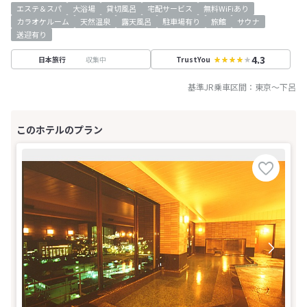
エステ＆スパ
大浴場
貸切風呂
宅配サービス
無料WiFiあり
カラオケルーム
天然温泉
露天風呂
駐車場有り
旅館
サウナ
送迎有り
4.3
収集中
日本旅行
TrustYou
基準JR乗車区間：
東京
～
下呂