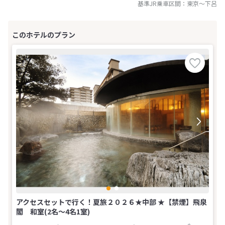
基準JR乗車区間：
東京
～
下呂
アクセスセットで行く！夏旅２０２６★中部 ★【禁煙】飛泉
閣 和室(2名～4名1室)