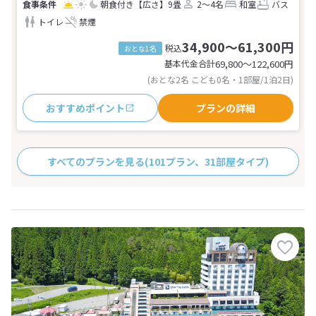
朝食付き
【広さ】9畳
2～4名
和室
バス
トイレ
禁煙
34,900～61,300円
税込
おとな1名
基本代金合計
69,800〜122,600
円
(おとな2名 こども0名・1部屋/1泊2日)
おすすめポイント
プランの詳細
すべてのプランを見る
(101プラン、31部屋タイプ)