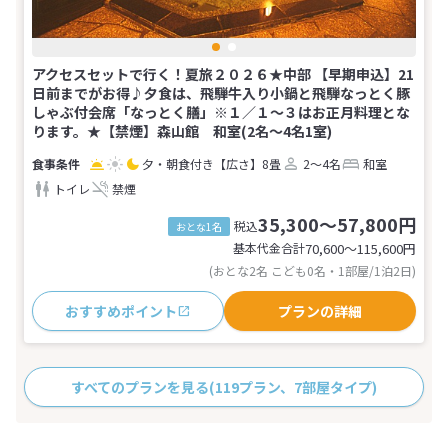
アクセスセットで行く！夏旅２０２６★中部 【早期申込】21
日前までがお得♪夕食は、飛騨牛入り小鍋と飛騨なっとく豚
しゃぶ付会席「なっとく膳」※１／１～３はお正月料理とな
ります。★【禁煙】森山館 和室(2名～4名1室)
夕・朝食付き
【広さ】8畳
2～4名
和室
トイレ
禁煙
35,300～57,800円
税込
おとな1名
基本代金合計
70,600〜115,600
円
(おとな2名 こども0名・1部屋/1泊2日)
おすすめポイント
プランの詳細
すべてのプランを見る
(119プラン、7部屋タイプ)