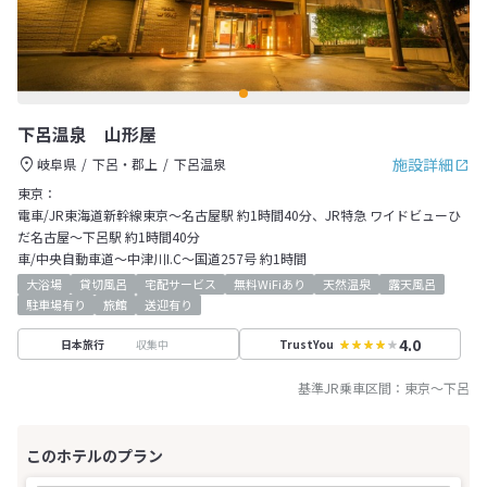
下呂温泉 山形屋
施設詳細
岐阜県
下呂・郡上
下呂温泉
東京：
電車/JR東海道新幹線東京～名古屋駅 約1時間40分、JR特急 ワイドビューひ
だ名古屋～下呂駅 約1時間40分
車/中央自動車道～中津川I.C～国道257号 約1時間
大浴場
貸切風呂
宅配サービス
無料WiFiあり
天然温泉
露天風呂
駐車場有り
旅館
送迎有り
4.0
収集中
日本旅行
TrustYou
基準JR乗車区間：
東京
～
下呂