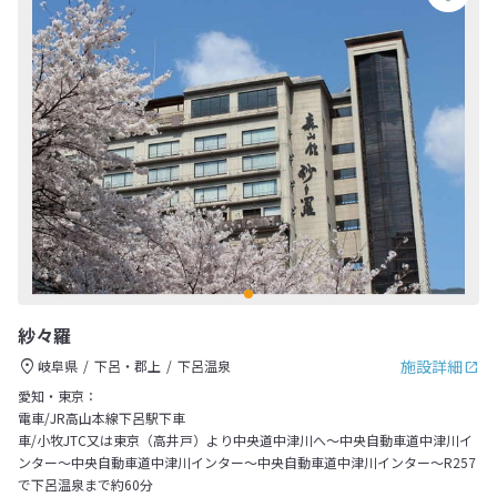
紗々羅
施設詳細
岐阜県
下呂・郡上
下呂温泉
愛知・東京：
電車/JR高山本線下呂駅下車
車/小牧JTC又は東京（高井戸）より中央道中津川へ～中央自動車道中津川イ
ンター～中央自動車道中津川インター～中央自動車道中津川インター～R257
で下呂温泉まで約60分