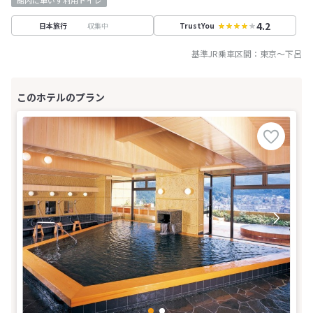
館内に車いす利用トイレ
4.2
収集中
日本旅行
TrustYou
基準JR乗車区間：
東京
～
下呂