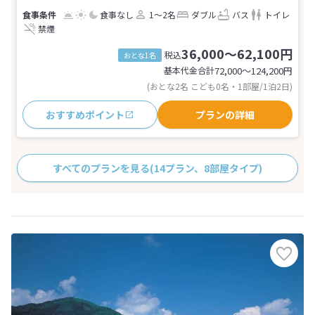
食事なし
1～2名
ダブル
バス
トイレ
禁煙
36,000～62,100円
税込
おとな1名
基本代金合計
72,000〜124,200
円
(おとな2名 こども0名・1部屋/1泊2日)
おすすめポイント
プランの詳細
すべてのプランを見る
(14プラン、8部屋タイプ)