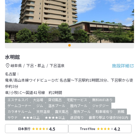
水明館
施設詳細
岐阜県
下呂・郡上
下呂温泉
名古屋：
電車/高山本線ワイドビューひだ 名古屋～下呂駅約1時間28分、下呂駅から徒
歩約3分
車/小牧I.C～国道41号線 約2時間
エステ＆スパ
大浴場
貸切風呂
宅配サービス
無料WiFiあり
ゲームコーナー
ジム
温水プール
屋内プール
ジャグジー
カラオケルーム
天然温泉
露天風呂
屋外プール
駐車場有り
旅館
サウナ
★★★以上
★★★★以上
送迎有り
最寄り駅より徒歩5分以内
4.5
4.2
日本旅行
TrustYou