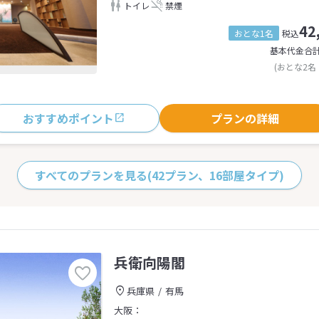
トイレ
禁煙
42
おとな1名
税込
基本代金合
(おとな2名
おすすめポイント
プランの詳細
すべてのプランを見る
(42プラン、16部屋タイプ)
兵衛向陽閣
兵庫県
有馬
大阪：