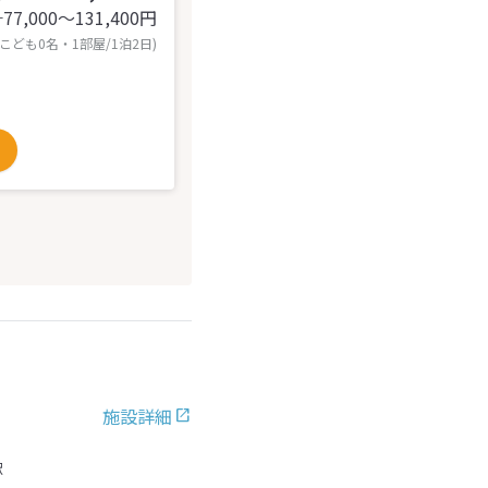
77,000〜131,400
円
計
 こども0名・1部屋/1泊2日)
施設詳細
駅