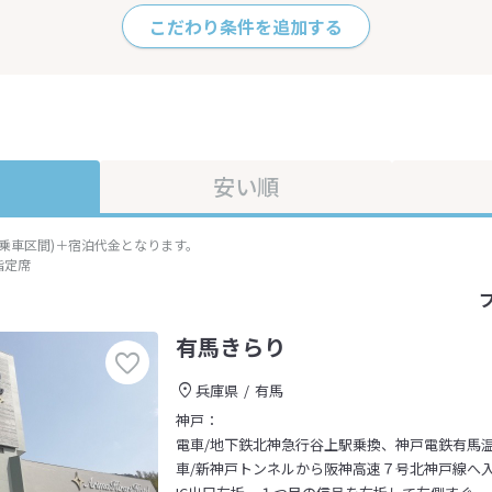
こだわり条件を追加する
安い順
準乗車区間)＋宿泊代金となります。
指定席
有馬きらり
兵庫県
有馬
神戸：
電車/地下鉄北神急行谷上駅乗換、神戸電鉄有馬
車/新神戸トンネルから阪神高速７号北神戸線へ入