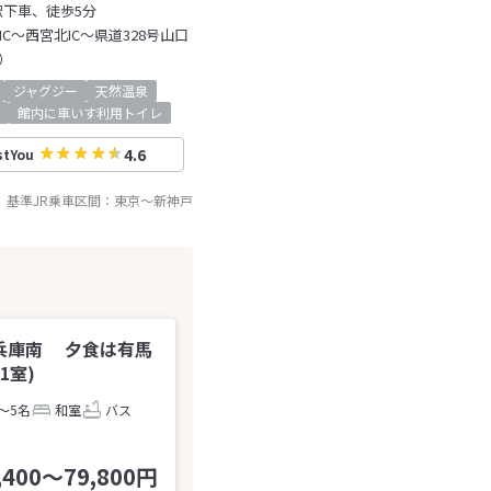
駅下車、徒歩5分
C～西宮北IC～県道328号山口
）
ジャグジー
天然温泉
館内に車いす利用トイレ
4.6
stYou
基準JR乗車区間：
東京
～
新神戸
兵庫南 夕食は有馬
1室)
～5名
和室
バス
,400～79,800円