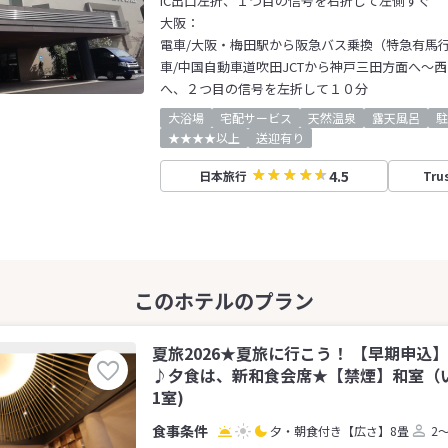
IC出口左折、１つ目の信号を右折して左側すぐ
大阪：
電車/大阪・梅田駅から阪急バス乗換（特急有馬行
車/中国自動車道吹田JCTから神戸三田方面へ～西
へ、２つ目の信号を左折して１０分
大浴場
宅配サービス
天然温泉
露天風呂
駐
★★★★以上
送迎有り
4.5
日本旅行
Tru
夏旅2026★夏旅に行こう！ 【早期申込
♪夕食は、新和食会席★【禁煙】和室（い
1室)
夕・朝食付き
【広さ】8畳
2