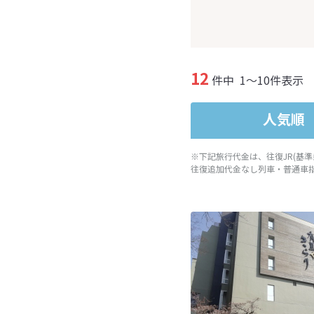
12
件中
1～10件表示
人気順
※下記旅行代金は、往復JR(基
往復追加代金なし列車・普通車