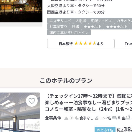
大阪空港より車・タクシーで30分
関西空港より車・タクシーで90分
エステ＆スパ
大浴場
宅配サービス
カラオケ
駐車場有り
旅館
★★★以上
★★★★以上
館内に車いす利用トイレ
4.5
日本旅行
Tru
【チェックイン17時～22時まで】気軽
楽しめる～一泊食事なし～湯どまりプラ
コノミー和室 - 眺望なし（24㎡）(1名～2
食事なし
1～2名
和室
38
おとな1名
税込