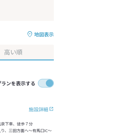
地図表示
高い順
プランを表示する
施設詳細
温泉下車、徒歩７分
り、三田方面へ～有馬口IC～