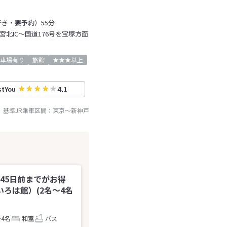
き・要予約）55分
宮北IC～国道176号を宝塚方面
車場有り
旅館
★★★以上
4.1
stYou
基準JR乗車区間：
東京
～
新神戸
】45日前までがお得
ろは館）(2名～4名
～4名
和室
バス