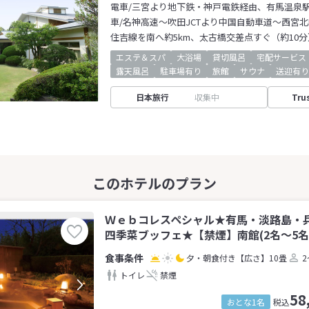
電車/三宮より地下鉄・神戸電鉄経由、有馬温泉
車/名神高速～吹田JCTより中国自動車道～西宮北I
住吉線を南へ約5km、太古橋交差点すぐ（約10分
エステ＆スパ
大浴場
貸切風呂
宅配サービス
露天風呂
駐車場有り
旅館
サウナ
送迎有り
日本旅行
収集中
Tru
Ｗｅｂコレスペシャル★有馬・淡路島・
四季菜ブッフェ★【禁煙】南館(2名～5名
夕・朝食付き
【広さ】10畳
2
トイレ
禁煙
58
おとな1名
税込