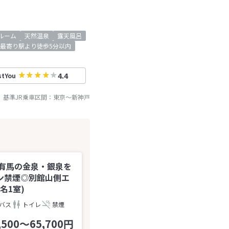
ルーム
天然温泉
露天風呂
最寄り駅より徒歩5分以内
4.4
stYou
基準JR乗車区間：
東京
～
新神戸
に有馬の金泉・銀泉を
ン禁煙◎別館山側エ
名1室)
バス
トイレ
禁煙
,500～65,700円