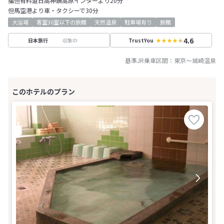
播但有料道日高神鍋高原インターより20分
但馬空港より車・タクシーで30分
大浴場
客室30室以下の旅館
天然温泉
駐車場有り
旅館
4.6
収集中
日本旅行
TrustYou
基準JR乗車区間：
東京
～
城崎温泉