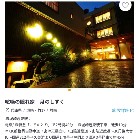
喧噪の隠れ家 月のしずく
施設詳細
兵庫県
城崎・竹野
城崎
JR城崎温泉駅：
電車/JR特急「こうのとり」で2時間40分 JR城崎温泉駅下車 徒歩10分
車/京都縦貫自動車道→宮津天橋立IC→山陰近畿道～山陰近畿道～京丹後大宮
IC～国道312号→久美浜より国道178号→豊岡より県道3号経由で約45分