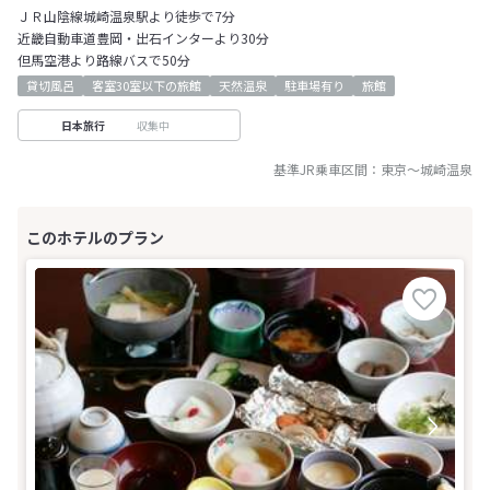
ＪＲ山陰線城崎温泉駅より徒歩で7分
近畿自動車道豊岡・出石インターより30分
但馬空港より路線バスで50分
貸切風呂
客室30室以下の旅館
天然温泉
駐車場有り
旅館
収集中
日本旅行
基準JR乗車区間：
東京
～
城崎温泉