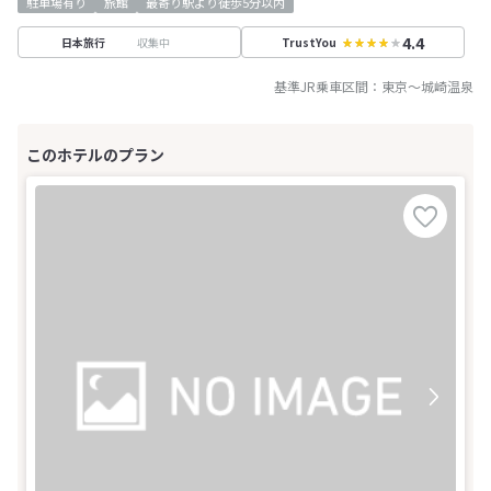
駐車場有り
旅館
最寄り駅より徒歩5分以内
4.4
収集中
日本旅行
TrustYou
基準JR乗車区間：
東京
～
城崎温泉