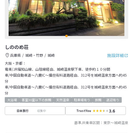
しののめ荘
施設詳細
兵庫県
城崎・竹野
城崎
大阪・京都：
電車/JR福知山線、山陰線経由、城崎温泉駅下車、徒歩約１０分間
車/中国自動車道～八鹿IC～播但有料道路経由、312号を城崎温泉方面へ約45
分
車/中国自動車道～八鹿IC～播但有料道路経由、312号を城崎温泉方面へ約45
分
大浴場
客室30室以下の旅館
天然温泉
駐車場有り
旅館
送迎有り
3.6
収集中
日本旅行
TrustYou
基準JR乗車区間：
東京
～
城崎温泉