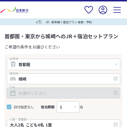
JR・新幹線＋宿泊プラン 検索・予約
首都圏・東京から城崎へのJR＋宿泊セットプラン
ご希望の条件をお選びください
出発地
宿泊地
日程
日付指定なし
宿泊期間
泊
人数・部屋数