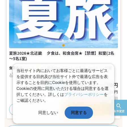
夏旅2026★北近畿 夕食は、和食会席★【禁煙】和室(2名
～5名1室)
夕・朝食付き
【広さ】10畳
2～5名
和室
当社サイト内においてお客様ごとに最適なサービス
バス
トイレ
禁煙
を提供する目的及び当社サイト外で最適な広告を表
示することを目的にCookieを使用しています。
55,800～70,600円
税込
おとな1名
Cookieの使用に同意いただける場合は同意するを選
基本代金合計
111,600〜141,200
円
択してください。詳しくは
プライバシーポリシー
を
(おとな2名 こども0名・1部屋/1泊2日)
ご確認ください。
おすすめポイント
プランの詳細
条件変更
同意しない
同意する