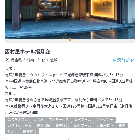
西村屋ホテル招月庭
施設詳細
兵庫県
城崎・竹野
城崎
大阪：
電車/JR特急こうのとり・はまかぜで城崎温泉駅下車 無料バス5～15分
車/中国道～舞鶴自動車道～北近畿豊岡自動車道～但馬空港IC～国道312号線
で北上 約25分
京都：
電車/JR特急きのさきで城崎温泉駅下車 駅前から無料バスで5～15分
車/京都縦貫道～京丹後大宮ＩＣ～国道176号線～国道312号線経由（京丹後
大宮ICから約1時間）
エステ＆スパ
大浴場
宅配サービス
温水プール
ジャグジー
カラオケルーム
天然温泉
露天風呂
屋外プール
駐車場有り
旅館
サウナ
送迎有り