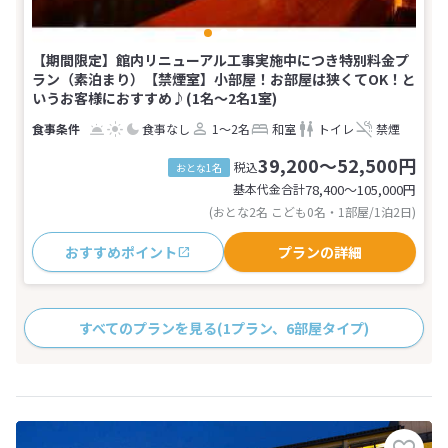
【期間限定】館内リニューアル工事実施中につき特別料金プ
ラン（素泊まり）【禁煙室】小部屋！お部屋は狭くてOK！と
いうお客様におすすめ♪(1名～2名1室)
食事なし
1～2名
和室
トイレ
禁煙
39,200～52,500円
税込
おとな1名
基本代金合計
78,400〜105,000
円
(おとな2名 こども0名・1部屋/1泊2日)
おすすめポイント
プランの詳細
すべてのプランを見る
(1プラン、6部屋タイプ)