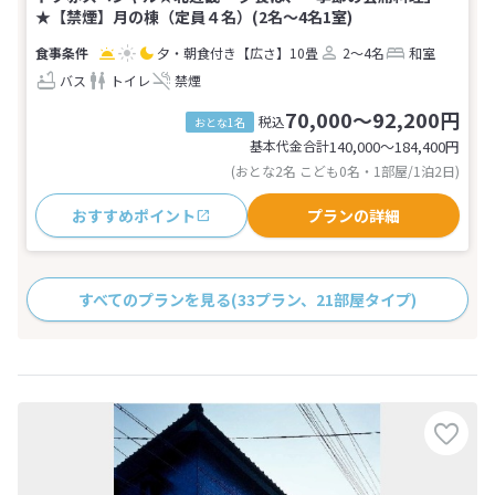
★【禁煙】月の棟（定員４名）(2名～4名1室)
夕・朝食付き
【広さ】10畳
2～4名
和室
バス
トイレ
禁煙
70,000～92,200円
税込
おとな1名
基本代金合計
140,000〜184,400
円
(おとな2名 こども0名・1部屋/1泊2日)
おすすめポイント
プランの詳細
すべてのプランを見る
(33プラン、21部屋タイプ)