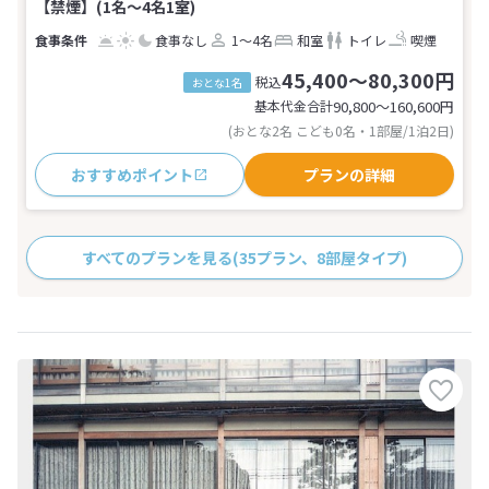
【禁煙】(1名～4名1室)
食事なし
1～4名
和室
トイレ
喫煙
45,400～80,300円
税込
おとな1名
基本代金合計
90,800〜160,600
円
(おとな2名 こども0名・1部屋/1泊2日)
おすすめポイント
プランの詳細
すべてのプランを見る
(35プラン、8部屋タイプ)