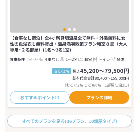
【食事なし宿泊】全4ヶ所貸切温泉全て無料・外湯無料に女
性の色浴衣も無料貸出・温泉満喫散策プラン和室８畳（大人
専用~２名部屋）(1名～2名1室)
食事なし
1～2名
和室
トイレ
禁煙
45,200～79,500円
税込
おとな1名
基本代金合計
90,400〜159,000
円
(おとな2名 こども0名・1部屋/1泊2日)
おすすめポイント
プランの詳細
すべてのプランを見る
(36プラン、10部屋タイプ)