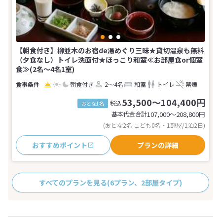
【朝食付き】柳並木のお宿de湯めぐり三昧★貸切温泉も無料
（夕食なし）トイレ洗面付★ほっこり和室≪お部屋食or個室
食≫(2名～4名1室)
朝食付き
2～4名
和室
トイレ
禁煙
53,500～104,400円
税込
おとな1名
基本代金合計
107,000〜208,800
円
(おとな2名 こども0名・1部屋/1泊2日)
おすすめポイント
プランの詳細
すべてのプランを見る
(6プラン、2部屋タイプ)