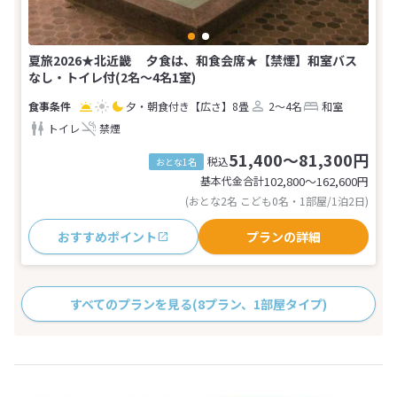
夏旅2026★北近畿 夕食は、和食会席★【禁煙】和室バス
なし・トイレ付(2名～4名1室)
夕・朝食付き
【広さ】8畳
2～4名
和室
トイレ
禁煙
51,400～81,300円
税込
おとな1名
基本代金合計
102,800〜162,600
円
(おとな2名 こども0名・1部屋/1泊2日)
おすすめポイント
プランの詳細
すべてのプランを見る
(8プラン、1部屋タイプ)