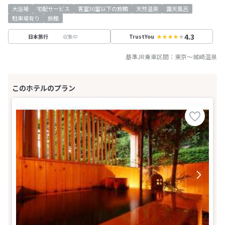
大浴場
宅配サービス
客室30室以下の旅館
天然温泉
露天風呂
駐車場有り
旅館
4.3
収集中
日本旅行
TrustYou
基準JR乗車区間：
東京
～
城崎温泉