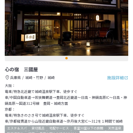
心の宿 三國屋
施設詳細
兵庫県
城崎・竹野
城崎
大阪：
電車/特急北近畿で城崎温泉駅下車、徒歩すぐ
車/中国自動車道→若狭舞鶴道→豊岡北近畿道～日高・神鍋高原IC～日高・神
鍋高原～国道312号線 豊岡・城崎方面
京都：
電車/特急きのさき号で城崎温泉駅下車、徒歩すぐ
車/京都縦貫道から山陰近畿自動車道～京丹後大宮IC～312を１時間で城崎
エステ＆スパ
貸切風呂
宅配サービス
客室30室以下の旅館
天然温泉