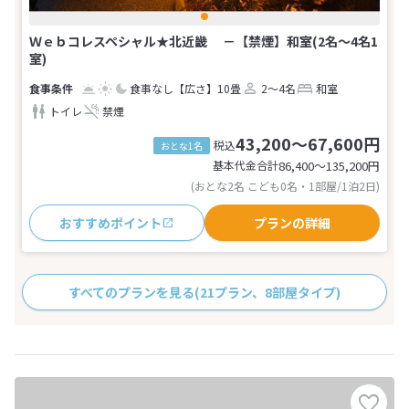
Ｗｅｂコレスペシャル★北近畿 －【禁煙】和室(2名～4名1
室)
食事なし
【広さ】10畳
2～4名
和室
トイレ
禁煙
43,200～67,600円
税込
おとな1名
基本代金合計
86,400〜135,200
円
(おとな2名 こども0名・1部屋/1泊2日)
おすすめポイント
プランの詳細
すべてのプランを見る
(21プラン、8部屋タイプ)