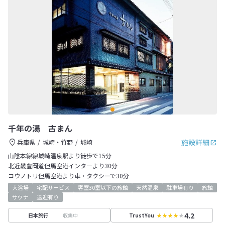
千年の湯 古まん
施設詳細
兵庫県
城崎・竹野
城崎
山陰本線線城崎温泉駅より徒歩で15分
北近畿豊岡道但馬空港インターより30分
コウノトリ但馬空港より車・タクシーで30分
大浴場
宅配サービス
客室30室以下の旅館
天然温泉
駐車場有り
旅館
サウナ
送迎有り
4.2
収集中
日本旅行
TrustYou