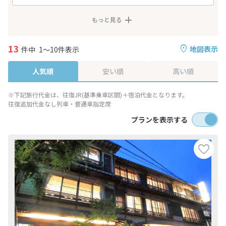
もっと見る
13
地図表示
件中
1～10件表示
人気順
安い順
高い順
※下記旅行代金は、往復JR(基準乗車区間)＋宿泊代金となります。
往復追加代金なし列車・普通車指定席
プランを表示する