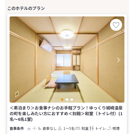
＜素泊まり＞お食事ナシのお手軽プラン！ゆっくり城崎温泉
の町を楽しみたい方におすすめ＜別館＞和室（トイレ付）(1
名～6名1室)
食事なし
1～5名
和室
トイレ
喫煙