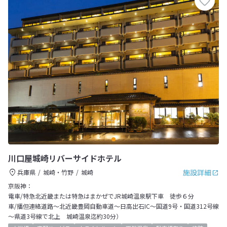
川口屋城崎リバーサイドホテル
施設詳細
兵庫県
城崎・竹野
城崎
京阪神：
電車/特急北近畿または特急はまかぜでJR城崎温泉駅下車 徒歩６分
車/播但連絡道路～北近畿豊岡自動車道～日高出石IC～国道9号・国道312号線
～県道3号線で北上 城崎温泉迄約30分）