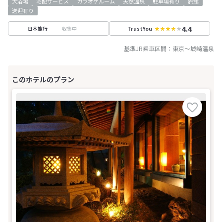
大浴場
宅配サービス
カラオケルーム
天然温泉
駐車場有り
旅館
送迎有り
4.4
収集中
日本旅行
TrustYou
基準JR乗車区間：
東京
～
城崎温泉