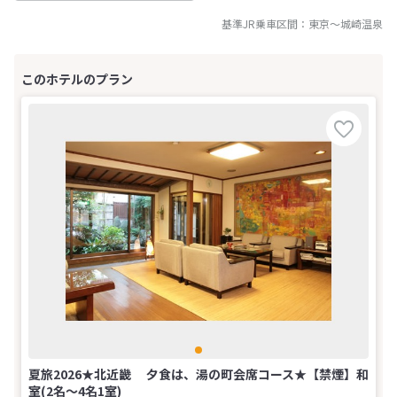
基準JR乗車区間：
東京
～
城崎温泉
夏旅2026★北近畿 夕食は、湯の町会席コース★【禁煙】和
室(2名～4名1室)