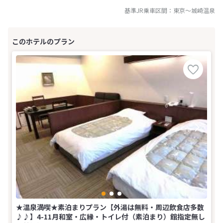
基準JR乗車区間：
東京
～
城崎温泉
★温泉満喫★素泊まりプラン【外湯は無料・周辺飲食店多数
♪♪】4-11月和室・広縁・トイレ付（素泊まり）館指定無し