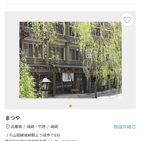
まつや
施設詳細
兵庫県
城崎・竹野
城崎
ＪＲ山陰線城崎駅より徒歩で8分