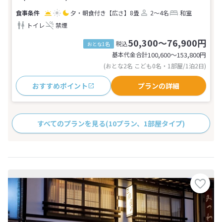
夕・朝食付き
【広さ】8畳
2～4名
和室
トイレ
禁煙
50,300～76,900円
税込
おとな1名
基本代金合計
100,600〜153,800
円
(おとな2名 こども0名・1部屋/1泊2日)
おすすめポイント
プランの詳細
すべてのプランを見る
(10プラン、1部屋タイプ)