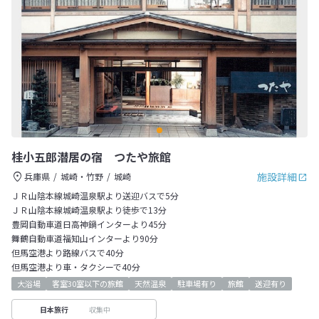
桂小五郎潜居の宿 つたや旅館
施設詳細
兵庫県
城崎・竹野
城崎
ＪＲ山陰本線城崎温泉駅より送迎バスで5分
ＪＲ山陰本線城崎温泉駅より徒歩で13分
豊岡自動車道日高神鍋インターより45分
舞鶴自動車道福知山インターより90分
但馬空港より路線バスで40分
但馬空港より車・タクシーで40分
大浴場
客室30室以下の旅館
天然温泉
駐車場有り
旅館
送迎有り
収集中
日本旅行