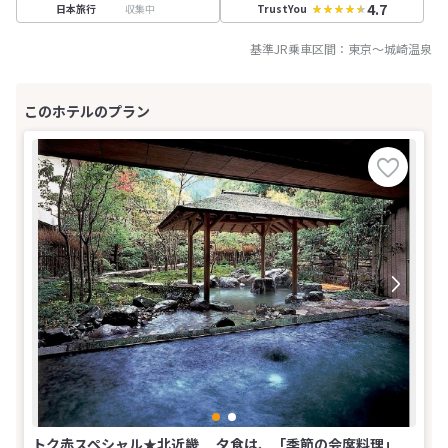
4.7
収集中
日本旅行
TrustYou
基準JR乗車区間：
東京
～
城崎温泉
トク赤スペシャル★北近畿 夕食は、「季節の会席料理」