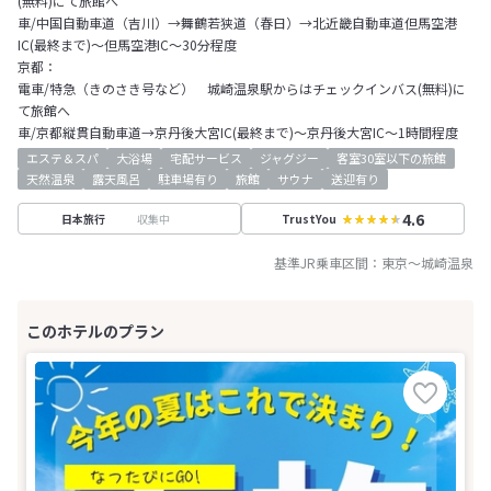
(無料)にて旅館へ
車/中国自動車道（吉川）→舞鶴若狭道（春日）→北近畿自動車道但馬空港
IC(最終まで)～但馬空港IC～30分程度
京都：
電車/特急（きのさき号など） 城崎温泉駅からはチェックインバス(無料)に
て旅館へ
車/京都縦貫自動車道→京丹後大宮IC(最終まで)～京丹後大宮IC～1時間程度
エステ＆スパ
大浴場
宅配サービス
ジャグジー
客室30室以下の旅館
天然温泉
露天風呂
駐車場有り
旅館
サウナ
送迎有り
4.6
収集中
日本旅行
TrustYou
基準JR乗車区間：
東京
～
城崎温泉