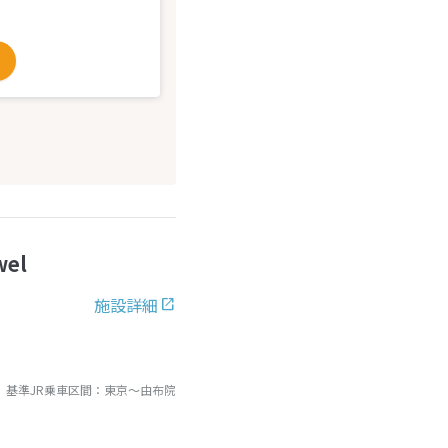
el
施設詳細
基準JR乗車区間：
東京
～
由布院