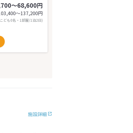
,700～68,600円
103,400〜137,200
円
 こども0名・1部屋/1泊2日)
施設詳細