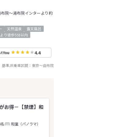
湯布院～湯布院インターより約
ー
天然温泉
露天風呂
より徒歩5分以内
4.4
stYou
基準JR乗車区間：
東京
～
由布院
でがお得－【禁煙】和
4名
和室（パノラマ）