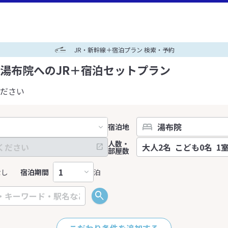
JR・新幹線＋宿泊プラン 検索・予約
湯布院へのJR＋宿泊セットプラン
ださい
宿泊地
人数・
部屋数
なし
宿泊期間
泊