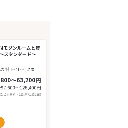
付モダンルームと貸
＊～スタンダード～
バス
トイレ
禁煙
,800～63,200円
97,600〜126,400
円
計
 こども0名・1部屋/1泊2日)