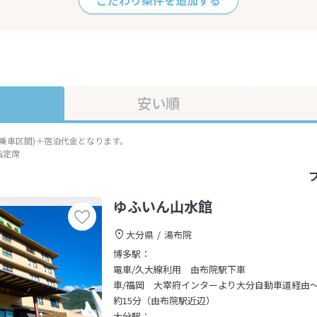
こだわり条件を追加する
安い順
準乗車区間)＋宿泊代金となります。
指定席
ゆふいん山水館
大分県
湯布院
博多駅：
電車/久大線利用 由布院駅下車
車/福岡 大宰府インターより大分自動車道経由
約15分（由布院駅近辺）
大分駅：