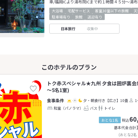
車/福岡ICより湯布院ICまで約１時間４５分～湯布
大浴場
宅配サービス
客室30室以下の旅館
天
駐車場有り
旅館
送迎有り
日本旅行
収集中
トク赤スペシャル★九州 夕食は囲炉裏会
～5名1室)
夕・朝食付き
【広さ】10畳
1
和室（パノラマ）
バス
トイレ
60
おとな1名
税込
基本代金合計
(おとな2名