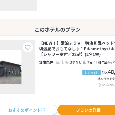
【NEW！】素泊まり★ 特注和畳ベッド
切温泉でおもてなし♪１F＊amethyst
【シャワー室付／22㎡】(2名1室)
食事なし
2名
和洋室
48
おとな1名
税込
基本代金合
(おとな2名
おすすめポイント
プランの詳細