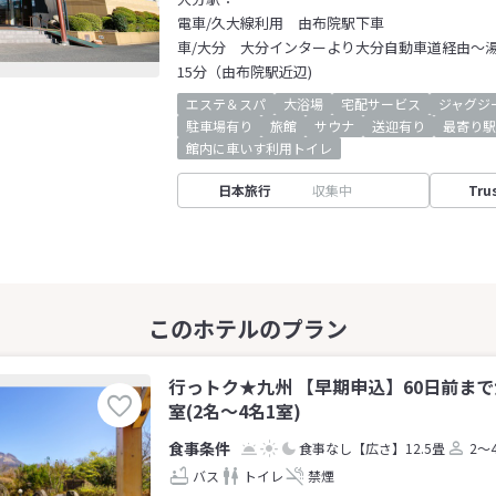
電車/久大線利用 由布院駅下車
車/大分 大分インターより大分自動車道経由～
15分（由布院駅近辺)
エステ＆スパ
大浴場
宅配サービス
ジャグジ
駐車場有り
旅館
サウナ
送迎有り
最寄り駅
館内に車いす利用トイレ
日本旅行
収集中
Tru
行っトク★九州 【早期申込】60日前ま
室(2名～4名1室)
食事なし
【広さ】12.5畳
2～
バス
トイレ
禁煙