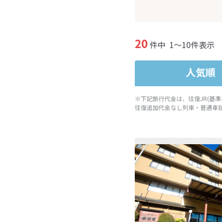
20
件中
1～10件表示
人気順
※下記旅行代金は、往復JR(基
往復追加代金なし列車・普通車