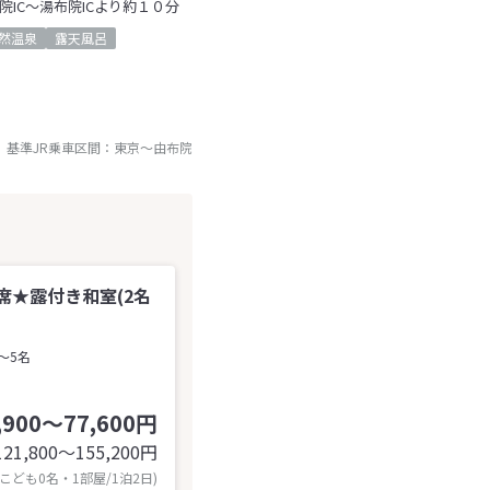
院IC～湯布院ICより約１０分
然温泉
露天風呂
基準JR乗車区間：
東京
～
由布院
席★露付き和室(2名
～5名
,900～77,600円
121,800〜155,200
円
 こども0名・1部屋/1泊2日)