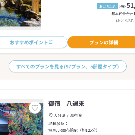
51
おとな1名
税込
基本代金合計
(おとな2名
おすすめポイント
プランの詳細
すべてのプランを見る
(97プラン、5部屋タイプ)
御宿 八遇來
大分県
湯布院
JR博多駅：
電車/JR由布院駅（約125分）