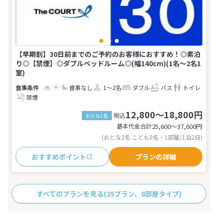
【早期割】30日前までのご予約のお客様におすすめ！◎素泊
り◎【禁煙】◎ダブルベッドルーム◎(幅140cm)(1名～2名1
室)
食事なし
1～2名
ダブル
バス
トイレ
禁煙
12,800～18,800円
税込
おとな1名
基本代金合計
25,600〜37,600
円
(おとな2名 こども0名・1部屋/1泊2日)
おすすめポイント
プランの詳細
すべてのプランを見る
(25プラン、8部屋タイプ)