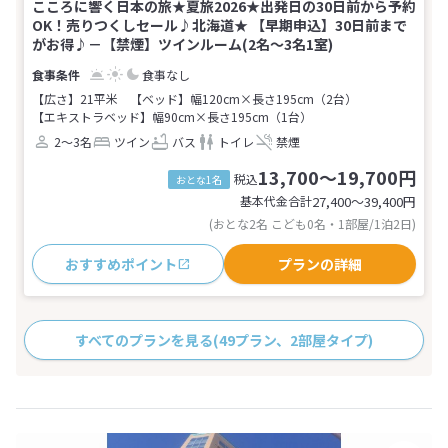
こころに響く日本の旅★夏旅2026★出発日の30日前から予約
OK！売りつくしセール♪北海道★ 【早期申込】30日前まで
がお得♪－【禁煙】ツインルーム(2名～3名1室)
食事なし
【広さ】21平米
【ベッド】幅120cm×長さ195cm（2台）
【エキストラベッド】幅90cm×長さ195cm（1台）
2～3名
ツイン
バス
トイレ
禁煙
13,700～19,700円
税込
おとな1名
基本代金合計
27,400〜39,400
円
(おとな2名 こども0名・1部屋/1泊2日)
おすすめポイント
プランの詳細
すべてのプランを見る
(49プラン、2部屋タイプ)