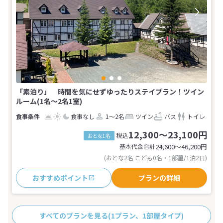
「素泊り」 時間を気にせずゆったりステイプラン！ツイン
ルーム(1名～2名1室)
食事なし
1～2名
ツイン
バス
トイレ
12,300～23,100円
税込
おとな1名
基本代金合計
24,600〜46,200
円
(おとな2名 こども0名・1部屋/1泊2日)
おすすめポイント
プランの詳細
すべてのプランを見る
(1プラン、1部屋タイプ)