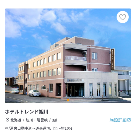
ホテルトレンド旭川
施設詳細
北海道
旭川・層雲峡
旭川
車/道央自動車道～道央道旭川北～約10分