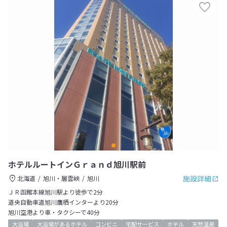
ホテルルートインＧｒａｎｄ旭川駅前
施設詳細
北海道
旭川・層雲峡
旭川
ＪＲ函館本線旭川駅より徒歩で2分
道央自動車道旭川鷹栖インターより20分
旭川空港より車・タクシーで40分
大浴場
大浴場があるホテル
コンビニ
宅配サービス
ホテル
天然温泉