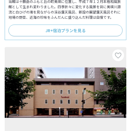
当館は十勝岳のふもと丘の町美瑛に位置し、平成７年１２月本格和風旅
館として生まれ変わりました。四季折々に変化する風景を背に美瑛川源
流と白ひげの滝を見ながらの渓谷露天風呂、新設の展望露天風呂それに
地場の野菜、近海の珍味をふんだんに盛り込んだ料理は自慢です。
JR+宿泊プランを見る