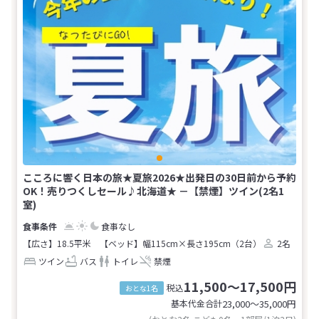
こころに響く日本の旅★夏旅2026★出発日の30日前から予約
OK！売りつくしセール♪北海道★ －【禁煙】ツイン(2名1
室)
食事なし
【広さ】18.5平米
【ベッド】幅115cm×長さ195cm（2台）
2名
ツイン
バス
トイレ
禁煙
11,500～17,500円
税込
おとな1名
基本代金合計
23,000〜35,000
円