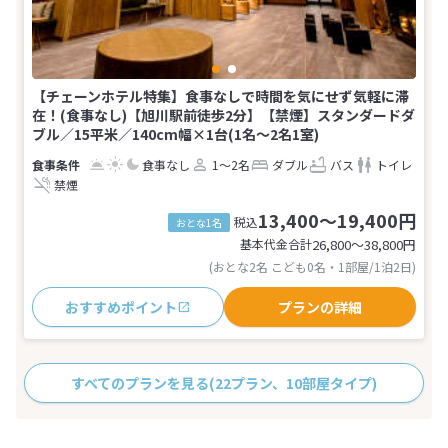
【チェーンホテル特集】食事なしで時間を気にせず気軽に滞
在！(食事なし)【旭川駅前徒歩2分】【禁煙】スタンダードダ
ブル／15平米／140cm幅×1台(1名～2名1室)
食事なし
1～2名
ダブル
バス
トイレ
禁煙
13,400～19,400円
税込
おとな1名
基本代金合計
26,800〜38,800
円
(おとな2名 こども0名・1部屋/1泊2日)
おすすめポイント
プランの詳細
すべてのプランを見る
(22プラン、10部屋タイプ)