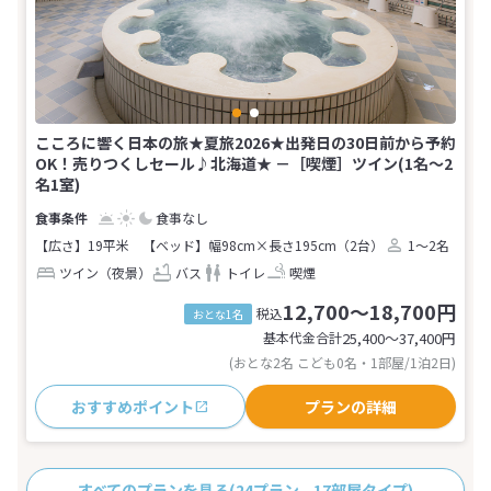
こころに響く日本の旅★夏旅2026★出発日の30日前から予約
OK！売りつくしセール♪北海道★ －［喫煙］ツイン(1名～2
名1室)
食事なし
【広さ】19平米
【ベッド】幅98cm×長さ195cm（2台）
1～2名
ツイン（夜景）
バス
トイレ
喫煙
12,700～18,700円
税込
おとな1名
基本代金合計
25,400〜37,400
円
(おとな2名 こども0名・1部屋/1泊2日)
おすすめポイント
プランの詳細
すべてのプランを見る
(24プラン、17部屋タイプ)