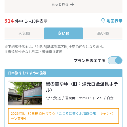
もっと見る
314
地図表示
件中
1～10件表示
人気順
安い順
高い順
※下記旅行代金は、往復JR(基準乗車区間)＋宿泊代金となります。
往復追加代金なし列車・普通車指定席
プランを表示する
日本旅行 おすすめの施設
碧の美ゆゆ（旧：湯元白金温泉ホテ
ル）
北海道
富良野・サホロ・トマム
白金
2026年9月30日宿泊分まで☆
「こころに響く北海道の旅」
キャンペ
ーン実施中！