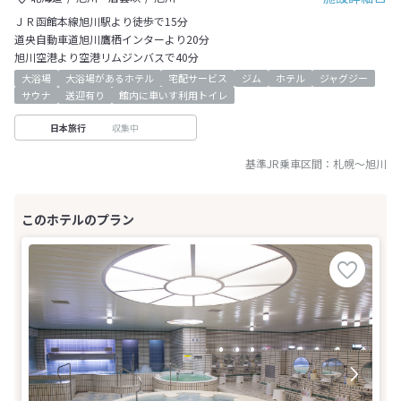
ＪＲ函館本線旭川駅より徒歩で15分
道央自動車道旭川鷹栖インターより20分
旭川空港より空港リムジンバスで40分
大浴場
大浴場があるホテル
宅配サービス
ジム
ホテル
ジャグジー
サウナ
送迎有り
館内に車いす利用トイレ
収集中
日本旅行
基準JR乗車区間：
札幌
～
旭川