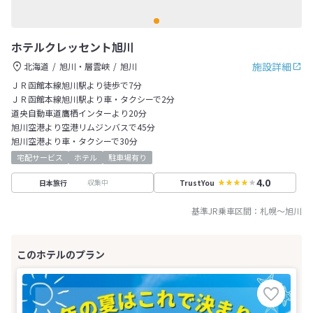
ホテルクレッセント旭川
施設詳細
北海道
旭川・層雲峡
旭川
ＪＲ函館本線旭川駅より徒歩で7分
ＪＲ函館本線旭川駅より車・タクシーで2分
道央自動車道鷹栖インターより20分
旭川空港より空港リムジンバスで45分
旭川空港より車・タクシーで30分
宅配サービス
ホテル
駐車場有り
4.0
収集中
日本旅行
TrustYou
基準JR乗車区間：
札幌
～
旭川