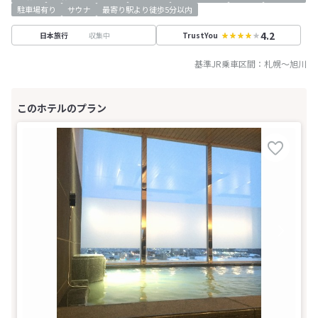
駐車場有り
サウナ
最寄り駅より徒歩5分以内
4.2
収集中
日本旅行
TrustYou
基準JR乗車区間：
札幌
～
旭川