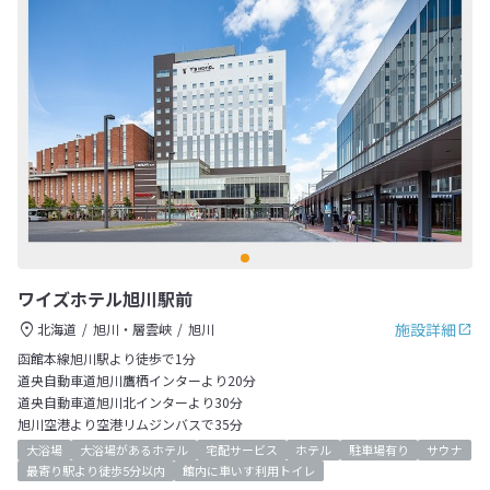
ワイズホテル旭川駅前
施設詳細
北海道
旭川・層雲峡
旭川
函館本線旭川駅より徒歩で1分
道央自動車道旭川鷹栖インターより20分
道央自動車道旭川北インターより30分
旭川空港より空港リムジンバスで35分
大浴場
大浴場があるホテル
宅配サービス
ホテル
駐車場有り
サウナ
最寄り駅より徒歩5分以内
館内に車いす利用トイレ