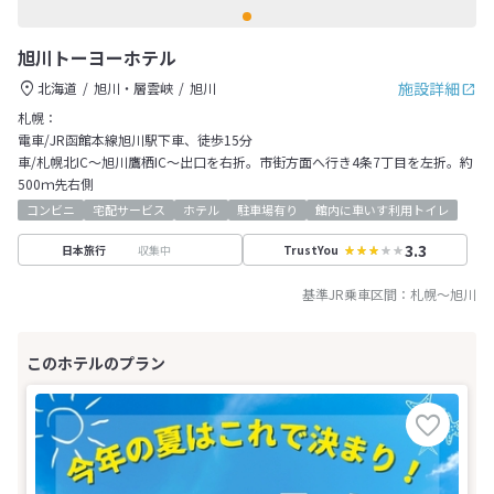
旭川トーヨーホテル
施設詳細
北海道
旭川・層雲峡
旭川
札幌：
電車/JR函館本線旭川駅下車、徒歩15分
車/札幌北IC～旭川鷹栖IC～出口を右折。市街方面へ行き4条7丁目を左折。約
500ｍ先右側
コンビニ
宅配サービス
ホテル
駐車場有り
館内に車いす利用トイレ
3.3
収集中
日本旅行
TrustYou
基準JR乗車区間：
札幌
～
旭川