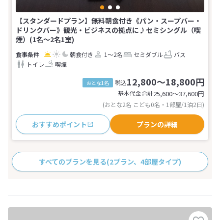
【スタンダードプラン】無料朝食付き《パン・スープバー・
ドリンクバー》観光・ビジネスの拠点に♪セミシングル（喫
煙）(1名～2名1室)
朝食付き
1～2名
セミダブル
バス
トイレ
喫煙
12,800～18,800円
税込
おとな1名
基本代金合計
25,600〜37,600
円
(おとな2名 こども0名・1部屋/1泊2日)
おすすめポイント
プランの詳細
すべてのプランを見る
(2プラン、4部屋タイプ)