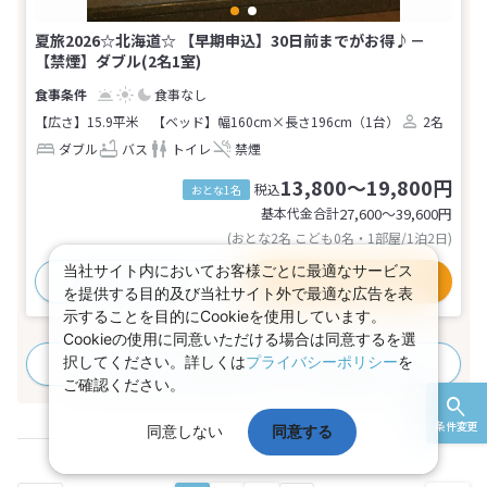
夏旅2026☆北海道☆ 【早期申込】30日前までがお得♪－
【禁煙】ダブル(2名1室)
食事なし
【広さ】15.9平米
【ベッド】幅160cm×長さ196cm（1台）
2名
ダブル
バス
トイレ
禁煙
13,800～19,800円
税込
おとな1名
基本代金合計
27,600〜39,600
円
(おとな2名 こども0名・1部屋/1泊2日)
当社サイト内においてお客様ごとに最適なサービス
おすすめポイント
プランの詳細
を提供する目的及び当社サイト外で最適な広告を表
示することを目的にCookieを使用しています。
Cookieの使用に同意いただける場合は同意するを選
択してください。詳しくは
プライバシーポリシー
を
すべてのプランを見る
(44プラン、10部屋タイプ)
ご確認ください。
条件変更
同意しない
同意する