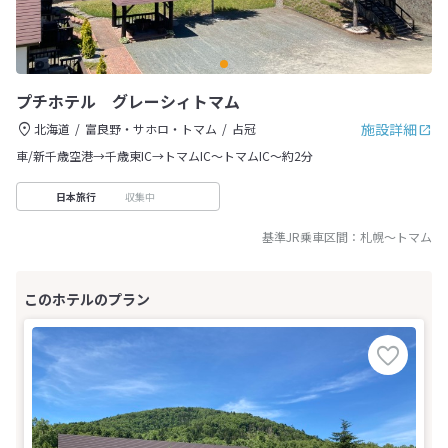
プチホテル グレーシィトマム
施設詳細
北海道
富良野・サホロ・トマム
占冠
車/新千歳空港→千歳東IC→トマムIC～トマムIC～約2分
収集中
日本旅行
基準JR乗車区間：
札幌
～
トマム