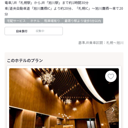
電車/JR「札幌駅」からJR「旭川駅」まで約1時間30分
車/道央自動車道「旭川鷹栖IC」より約20分、「札幌IC」～旭川鷹栖～車で20
分
宅配サービス
ホテル
駐車場有り
最寄り駅より徒歩5分以内
収集中
日本旅行
基準JR乗車区間：
札幌
～
旭川