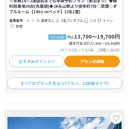
☆早期14☆2週間前までの早期予約プラン（素泊まり）◆無
料駐車場30台(先着順)◆JR永山駅より徒歩約7分◇禁煙◇ダ
ブルルーム【140ｃｍベッド】(2名1室)
食事なし
2名
ダブル
バス
トイレ
禁煙
13,700～19,700円
税込
おとな1名
基本代金合計
27,400〜39,400
円
(おとな2名 こども0名・1部屋/1泊2日)
おすすめポイント
プランの詳細
すべてのプランを見る
(13プラン、12部屋タイプ)