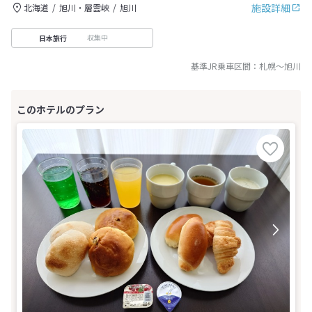
施設詳細
北海道
旭川・層雲峡
旭川
収集中
日本旅行
基準JR乗車区間：
札幌
～
旭川