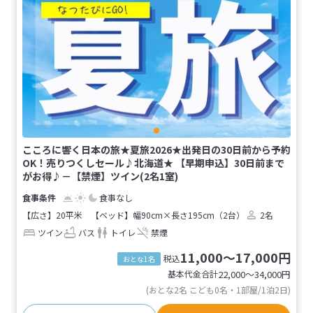
こころに響く日本の旅★夏旅2026★出発日の30日前から予約
OK！売りつくしセール♪北海道★ 【早期申込】30日前まで
がお得♪－【禁煙】ツイン(2名1室)
食事なし
【広さ】20平米
【ベッド】幅90cm×長さ195cm（2台）
2名
ツイン
バス
トイレ
禁煙
11,000～17,000円
税込
おとな1名
基本代金合計
22,000〜34,000
円
(おとな2名 こども0名・1部屋/1泊2日)