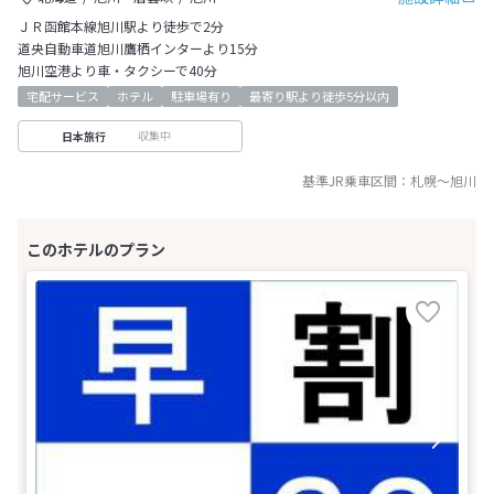
ＪＲ函館本線旭川駅より徒歩で2分
道央自動車道旭川鷹栖インターより15分
旭川空港より車・タクシーで40分
宅配サービス
ホテル
駐車場有り
最寄り駅より徒歩5分以内
収集中
日本旅行
基準JR乗車区間：
札幌
～
旭川