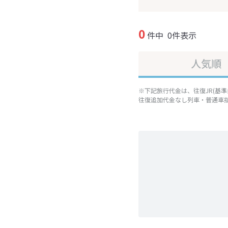
0
件中
0件表示
人気順
※下記旅行代金は、往復JR(基
往復追加代金なし列車・普通車