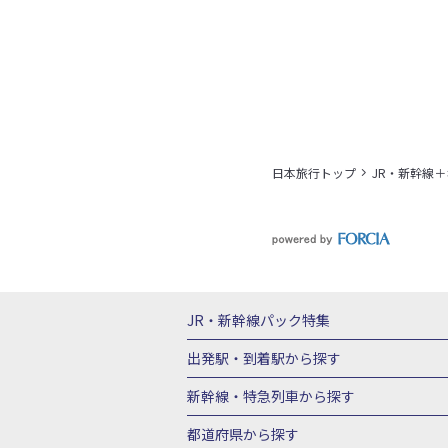
日本旅行トップ
JR・新幹線
JR・新幹線パック
特集
JR・新幹線＋ホテルパック
日帰り JR
出発駅・到着駅
から探す
秋田⇔東京 新幹線パック
山形⇔東京 
新幹線・特急列車
から探す
富山⇔東京 新幹線パック
東京→青森 
北海道新幹線 旅行
東北新幹線 旅行
都道府県から探す