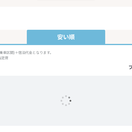
安い順
準乗車区間)＋宿泊代金となります。
指定席