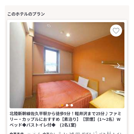
北陸新幹線佐久平駅から徒歩5分！軽井沢まで25分♪ファミ
リー・カップルにおすすめ【素泊り】【禁煙】(1〜2名）W
ベッド◆バストイレ付◆ (2名1室)
食事なし
1～2名
ダブル
バス
トイレ