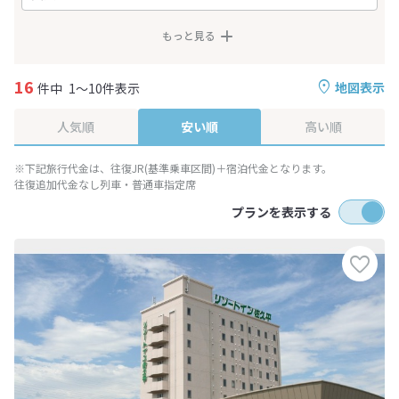
もっと見る
16
地図表示
件中
1～10件表示
人気順
安い順
高い順
※下記旅行代金は、往復JR(基準乗車区間)＋宿泊代金となります。
往復追加代金なし列車・普通車指定席
プランを表示する