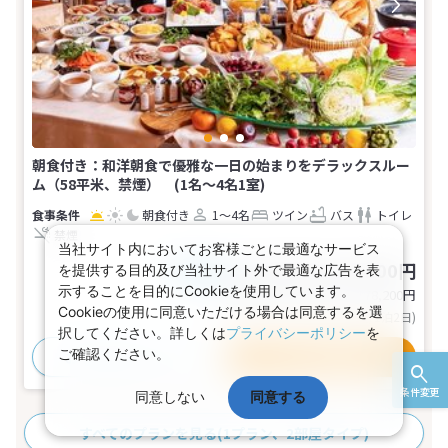
朝食付き：和洋朝食で優雅な一日の始まりをデラックスルー
ム（58平米、禁煙） (1名～4名1室)
朝食付き
1～4名
ツイン
バス
トイレ
禁煙
当社サイト内においてお客様ごとに最適なサービス
84,300～89,100円
を提供する目的及び当社サイト外で最適な広告を表
税込
おとな1名
示することを目的にCookieを使用しています。
基本代金合計
168,600〜178,200
円
Cookieの使用に同意いただける場合は同意するを選
(おとな2名 こども0名・1部屋/1泊2日)
択してください。詳しくは
プライバシーポリシー
を
ご確認ください。
おすすめポイント
プランの詳細
条件変更
同意しない
同意する
すべてのプランを見る
(1プラン、2部屋タイプ)