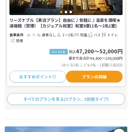
リーズナブル【素泊プラン】自由に♪気軽に♪温泉を満喫★
湯端館（禁煙）【カジュアル和室】和室8畳(1名～2名1室)
食事なし
1～2名
和室
バス
トイレ
禁煙
47,200～52,000円
税込
おとな1名
基本代金合計
94,400〜104,000
円
(おとな2名 こども0名・1部屋/1泊2日)
おすすめポイント
プランの詳細
すべてのプランを見る
(3プラン、5部屋タイプ)