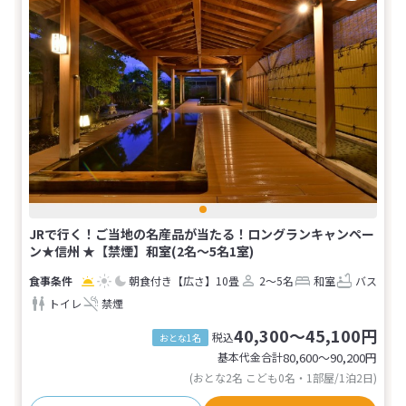
JRで行く！ご当地の名産品が当たる！ロングランキャンペー
ン★信州 ★【禁煙】和室(2名～5名1室)
朝食付き
【広さ】10畳
2～5名
和室
バス
トイレ
禁煙
40,300～45,100円
税込
おとな1名
基本代金合計
80,600〜90,200
円
(おとな2名 こども0名・1部屋/1泊2日)