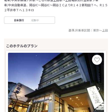
車/中央自動車道、岡谷IC～岡谷IC～岡谷ＩＣよりR１４２新和田Ｔへ、R１５
２平井寺Ｔへ１３キロ
収集中
日本旅行
基準JR乗車区間：
東京
～
上田