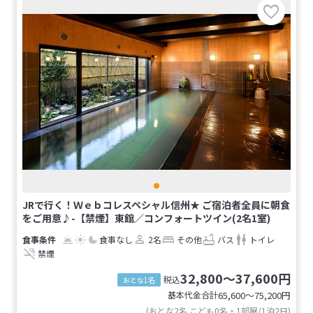
JRで行く！Ｗｅｂコレスペシャル信州★ ご宿泊者全員に朝食
をご用意♪-【禁煙】東館／コンフォートツイン(2名1室)
食事なし
2名
その他
バス
トイレ
禁煙
32,800～37,600円
税込
おとな1名
基本代金合計
65,600〜75,200
円
(おとな2名 こども0名・1部屋/1泊2日)