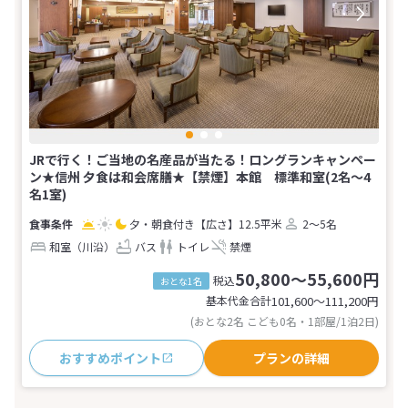
JRで行く！ご当地の名産品が当たる！ロングランキャンペー
ン★信州 夕食は和会席膳★【禁煙】本館 標準和室(2名～4
名1室)
夕・朝食付き
【広さ】12.5平米
2～5名
和室（川沿）
バス
トイレ
禁煙
50,800～55,600円
税込
おとな1名
基本代金合計
101,600〜111,200
円
(おとな2名 こども0名・1部屋/1泊2日)
おすすめポイント
プランの詳細