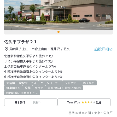
佐久平プラザ２１
施設詳細
長野県
上田・戸倉上山田・軽井沢
佐久
北陸新幹線佐久平駅より徒歩で3分
ＪＲ小海線佐久平駅より徒歩で3分
上信越自動車道佐久インターより7分
中部横断自動車道北佐久インターより7分
中部横断自動車道中佐久インターより5分
大浴場
宅配サービス
ゲームコーナー
ジャグジー
露天風呂
駐車場有り
旅館
サウナ
最寄り駅より徒歩5分以内
館内に車いす利用トイレ
3.9
収集中
日本旅行
TrustYou
基準JR乗車区間：
東京
～
佐久平