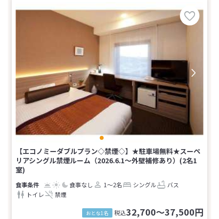
【エコノミーダブルプラン◇禁煙◇】★駐車場無料★スーペ
リアシングル禁煙ルーム（2026.6.1〜外壁補修あり）(2名1
室)
食事なし
1～2名
シングル
バス
トイレ
禁煙
32,700～37,500円
税込
おとな1名