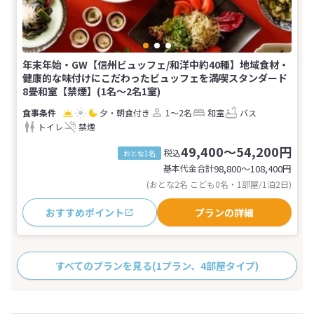
年末年始・GW【信州ビュッフェ/和洋中約40種】地域食材・
健康的な味付けにこだわったビュッフェを満喫スタンダード
8畳和室【禁煙】(1名～2名1室)
夕・朝食付き
1～2名
和室
バス
トイレ
禁煙
49,400～54,200円
税込
おとな1名
基本代金合計
98,800〜108,400
円
(おとな2名 こども0名・1部屋/1泊2日)
おすすめポイント
プランの詳細
すべてのプランを見る
(1プラン、4部屋タイプ)