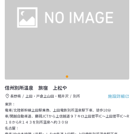
信州別所温泉 旅宿 上松や
施設詳細
長野県
上田・戸倉上山田・軽井沢
別所
東京：
電車/北陸新幹線上田駅乗換、上田電鉄別所温泉駅下車、徒歩10分
車/関越自動車道、藤岡JCTから上信越道９７キロ上田菅平IC～上田菅平IC～R
１８からR１４３を別所温泉へ約３０分
名古屋：
電車/中央本線篠ノ井駅〜しなの鉄道上田駅〜上田電鉄別所温泉駅下車