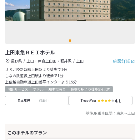
上田東急ＲＥＩホテル
施設詳細
長野県
上田・戸倉上山田・軽井沢
上田
ＪＲ北陸新幹線上田駅より徒歩で1分
しなの鉄道線上田駅より徒歩で1分
上信越自動車道上田菅平インターより15分
宅配サービス
ホテル
駐車場有り
最寄り駅より徒歩5分以内
4.1
収集中
日本旅行
TrustYou
基準JR乗車区間：
東京
～
上田