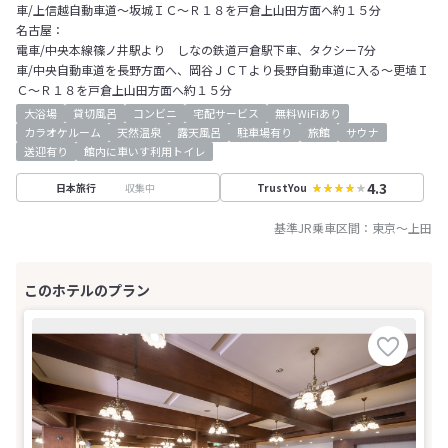
車/上信越自動車道～坂城ＩＣ～Ｒ１８を戸倉上山田方面へ約１５分
名古屋：
電車/中央本線篠ノ井駅より しなの鉄道戸倉駅下車、タクシー7分
車/中央自動車道を長野方面へ、岡谷ＪＣＴより長野自動車道に入る～更埴Ｉ
Ｃ～Ｒ１８を戸倉上山田方面へ約１５分
大浴場
貸切風呂
コンビニ
宅配サービス
無料WiFiあり
カラオケルーム
天然温泉
露天風呂
駐車場有り
旅館
サウナ
送迎有り
館内に車いす利用トイレ
4.3
収集中
日本旅行
TrustYou
基準JR乗車区間：
東京
～
上田