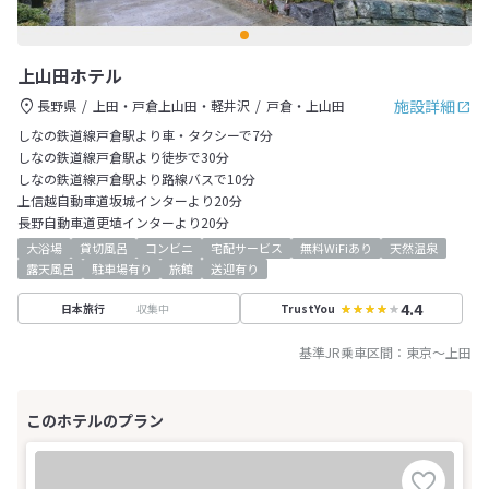
上山田ホテル
施設詳細
長野県
上田・戸倉上山田・軽井沢
戸倉・上山田
しなの鉄道線戸倉駅より車・タクシーで7分
しなの鉄道線戸倉駅より徒歩で30分
しなの鉄道線戸倉駅より路線バスで10分
上信越自動車道坂城インターより20分
長野自動車道更埴インターより20分
大浴場
貸切風呂
コンビニ
宅配サービス
無料WiFiあり
天然温泉
露天風呂
駐車場有り
旅館
送迎有り
4.4
収集中
日本旅行
TrustYou
基準JR乗車区間：
東京
～
上田