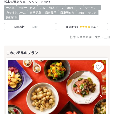
松本空港より車・タクシーで60分
大浴場
宅配サービス
ジム
温水プール
屋内プール
ジャグジー
カラオケルーム
天然温泉
露天風呂
駐車場有り
旅館
サウナ
送迎有り
4.3
収集中
日本旅行
TrustYou
基準JR乗車区間：
東京
～
上田