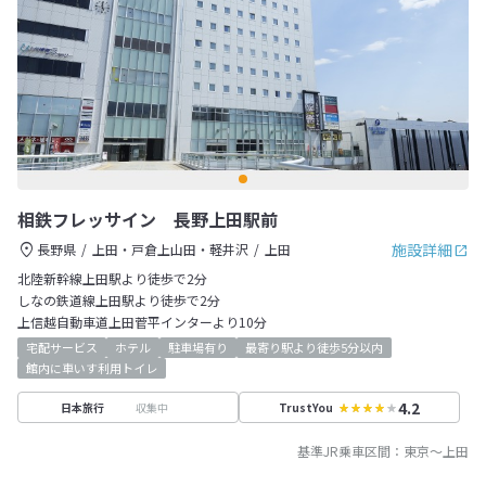
相鉄フレッサイン 長野上田駅前
施設詳細
長野県
上田・戸倉上山田・軽井沢
上田
北陸新幹線上田駅より徒歩で2分
しなの鉄道線上田駅より徒歩で2分
上信越自動車道上田菅平インターより10分
宅配サービス
ホテル
駐車場有り
最寄り駅より徒歩5分以内
館内に車いす利用トイレ
4.2
収集中
日本旅行
TrustYou
基準JR乗車区間：
東京
～
上田