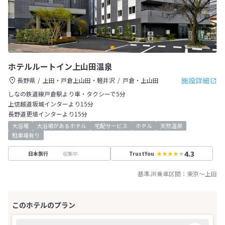
ホテルルートイン上山田温泉
施設詳細
長野県
上田・戸倉上山田・軽井沢
戸倉・上山田
しなの鉄道線戸倉駅より車・タクシーで5分
上信越道坂城インターより15分
長野道更埴インターより15分
大浴場
大浴場があるホテル
宅配サービス
ホテル
天然温泉
駐車場有り
4.3
収集中
日本旅行
TrustYou
基準JR乗車区間：
東京
～
上田