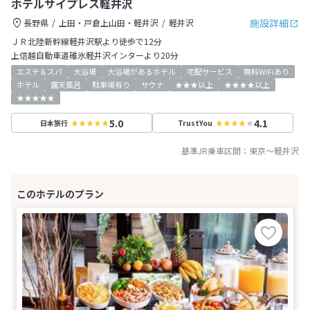
ホテルサイプレス軽井沢
施設詳細
長野県
上田・戸倉上山田・軽井沢
軽井沢
ＪＲ北陸新幹線軽井沢駅より徒歩で12分
上信越自動車道碓氷軽井沢インターより20分
エステ＆スパ
大浴場
大浴場があるホテル
宅配サービス
無料WiFiあり
ホテル
露天風呂
駐車場有り
サウナ
★★★以上
★★★★以上
★★★★★
5.0
4.1
日本旅行
TrustYou
基準JR乗車区間：
東京
～
軽井沢