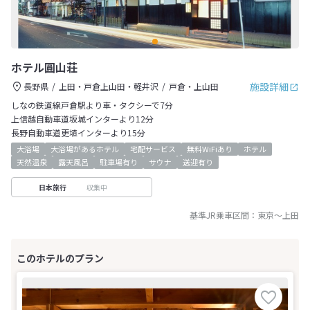
ホテル圓山荘
施設詳細
長野県
上田・戸倉上山田・軽井沢
戸倉・上山田
しなの鉄道線戸倉駅より車・タクシーで7分
上信越自動車道坂城インターより12分
長野自動車道更埴インターより15分
大浴場
大浴場があるホテル
宅配サービス
無料WiFiあり
ホテル
天然温泉
露天風呂
駐車場有り
サウナ
送迎有り
収集中
日本旅行
基準JR乗車区間：
東京
～
上田