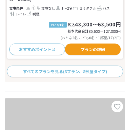
食事なし
1～2名
セミダブル
バス
トイレ
喫煙
43,300～63,500円
税込
おとな1名
基本代金合計
86,600〜127,000
円
(おとな2名 こども0名・1部屋/1泊2日)
おすすめポイント
プランの詳細
すべてのプランを見る
(3プラン、8部屋タイプ)