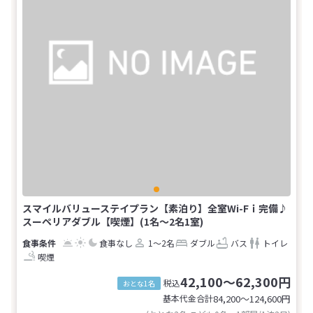
スマイルバリューステイプラン【素泊り】全室Wi-Fｉ完備♪
スーペリアダブル【喫煙】(1名～2名1室)
食事なし
1～2名
ダブル
バス
トイレ
喫煙
42,100～62,300円
税込
おとな1名
基本代金合計
84,200〜124,600
円