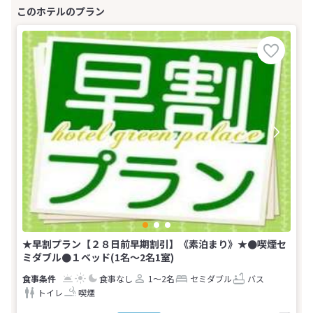
★早割プラン【２８日前早期割引】《素泊まり》★●喫煙セ
ミダブル●１ベッド(1名～2名1室)
食事なし
1～2名
セミダブル
バス
トイレ
喫煙