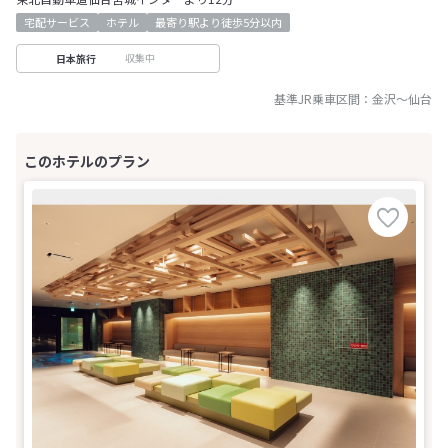
宅配サービス
ホテル
最寄り駅より徒歩5分以内
収集中
日本旅行
基準JR乗車区間：
金沢
～
仙台