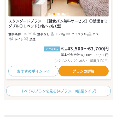
スタンダードプラン 《朝食パン無料サービス》○禁煙セミ
ダブル○１ベッド(1名～2名1室)
食事なし
1～2名
セミダブル
バス
トイレ
禁煙
43,500～63,700円
税込
おとな1名
基本代金合計
87,000〜127,400
円
(おとな2名 こども0名・1部屋/1泊2日)
おすすめポイント
プランの詳細
すべてのプランを見る
(4プラン、8部屋タイプ)