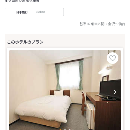
ルを直進歩道橋を左折
収集中
日本旅行
基準JR乗車区間：
金沢
～
仙台