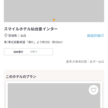
スマイルホテル仙台泉インター
施設詳細
宮城県
仙台
車/東北自動車道「泉IC」より約3分（約1km）
収集中
日本旅行
基準JR乗車区間：
金沢
～
仙台