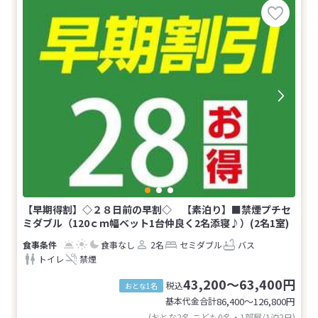
【早期得割】◇２８日前の早割◇ 【素泊り】■禁煙プチセ
ミダブル（120ｃｍ幅ベット1台仲良く2名添寝♪）(2名1室)
食事なし
2名
セミダブル
バス
トイレ
禁煙
43,200～63,400円
税込
おとな1名
基本代金合計
86,400〜126,800
円
(おとな2名 こども0名・1部屋/1泊2日)