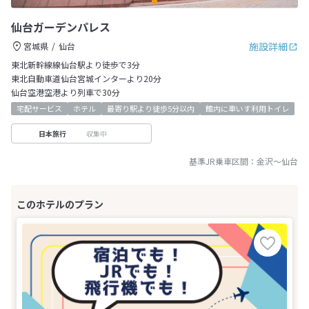
仙台ガーデンパレス
施設詳細
宮城県
仙台
東北新幹線線仙台駅より徒歩で3分
東北自動車道仙台宮城インターより20分
仙台空港空港より列車で30分
宅配サービス
ホテル
最寄り駅より徒歩5分以内
館内に車いす利用トイレ
収集中
日本旅行
基準JR乗車区間：
金沢
～
仙台