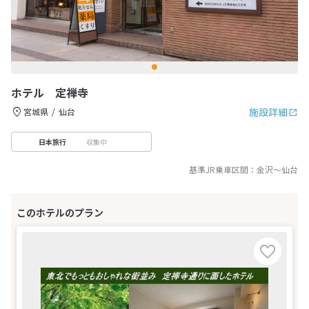
ホテル 定禅寺
施設詳細
宮城県
仙台
収集中
日本旅行
基準JR乗車区間：
金沢
～
仙台