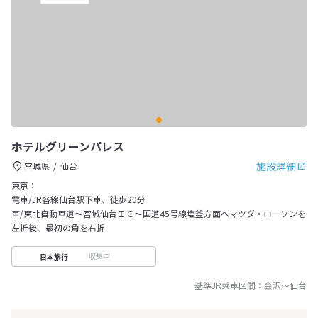
ホテルグリーンパレス
施設詳細
宮城県
仙台
東京：
電車/JR各線仙台駅下車、徒歩20分
車/東北自動車道～宮城仙台ＩＣ～国道45号線塩釜方面へマツダ・ローソンを
左折後、最初の角を右折
収集中
日本旅行
基準JR乗車区間：
金沢
～
仙台