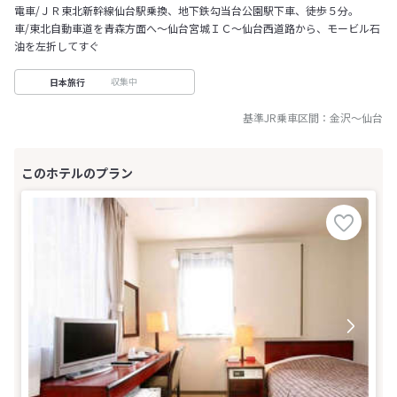
電車/ＪＲ東北新幹線仙台駅乗換、地下鉄勾当台公園駅下車、徒歩５分。
車/東北自動車道を青森方面へ～仙台宮城ＩＣ～仙台西道路から、モービル石
油を左折してすぐ
収集中
日本旅行
基準JR乗車区間：
金沢
～
仙台