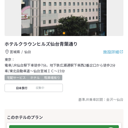
ホテルクラウンヒルズ仙台青葉通り
施設詳細
宮城県
仙台
東京：
電車/JR仙台駅下車徒歩7分。地下鉄広瀬通駅下車西2番出口から徒歩2分
車/東北自動車道～仙台宮城ＩＣ～15分
宅配サービス
ホテル
駐車場有り
収集中
日本旅行
基準JR乗車区間：
金沢
～
仙台