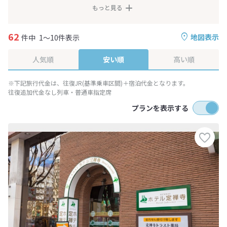
もっと見る
62
地図表示
件中
1～10件表示
人気順
安い順
高い順
※下記旅行代金は、往復JR(基準乗車区間)＋宿泊代金となります。
往復追加代金なし列車・普通車指定席
プランを表示する