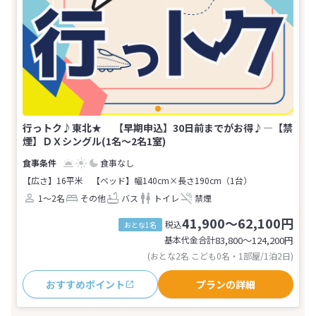
行っトク♪東北★ 【早期申込】30日前までがお得♪―【禁
煙】ＤＸシングル(1名～2名1室)
食事なし
【広さ】16平米
【ベッド】幅140cm×長さ190cm（1台）
1～2名
その他
バス
トイレ
禁煙
41,900～62,100円
税込
おとな1名
基本代金合計
83,800〜124,200
円
(おとな2名 こども0名・1部屋/1泊2日)
おすすめポイント
プランの詳細