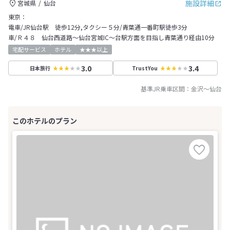
施設詳細
宮城県
仙台
東京：
電車/JR仙台駅 徒歩12分,タクシー５分/青葉通一番町駅徒歩3分
車/Ｒ４８ 仙台西道路～仙台宮城IC～台駅方面を目指し青葉通り経由10分
宅配サービス
ホテル
★★★以上
3.0
3.4
日本旅行
TrustYou
基準JR乗車区間：
金沢
～
仙台