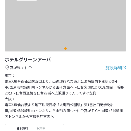
ホテルグリーンアーバ
施設詳細
宮城県
仙台
東京：
電車/JR各線仙台駅西口より北山循環行バス東北公済病院前下車徒歩3分
車/国道48号線川内トンネルから山形方面へ～仙台宮城ICより18.9km、所要
20分～仙台西道路を仙台市街へ広瀬通りに入ってすぐ左側
大阪：
電車/JR仙台駅より地下鉄東西線「大町西公園駅」東1番出口徒歩5分
車/国道48号線川内トンネルから山形方面へ～仙台宮城ＩＣ～国道48号線川
内トンネルから宮城県庁方面へ
収集中
日本旅行