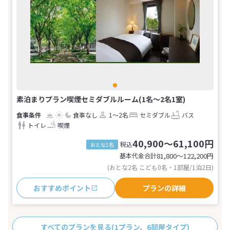
素泊まりプラン喫煙セミダブルルーム(1名～2名1室)
食事なし
1～2名
セミダブル
バス
トイレ
喫煙
40,900～61,100円
税込
おとな1名
基本代金合計
81,800〜122,200
円
(おとな2名 こども0名・1部屋/1泊2日)
おすすめポイント
プランの詳細
すべてのプランを見る
(1プラン、6部屋タイプ)