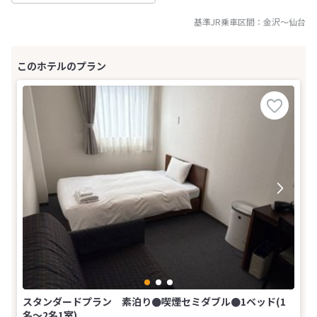
基準JR乗車区間：
金沢
～
仙台
スタンダードプラン 素泊り●喫煙セミダブル●1ベッド(1
名～2名1室)