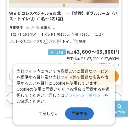
Ｗｅｂコレスペシャル★東北 ―【禁煙】ダブルルーム（バ
ス・トイレ付）(1名～2名1室)
食事なし
【広さ】16.6平米
【ベッド】幅160cm×長さ195cm（1台）
1～2名
ダブル
バス
トイレ
禁煙
43,600～63,800円
税込
おとな1名
基本代金合計
87,200〜127,600
円
(おとな2名 こども0名・1部屋/1泊2日)
当社サイト内においてお客様ごとに最適なサービス
おすすめポイント
プランの詳細
を提供する目的及び当社サイト外で最適な広告を表
示することを目的にCookieを使用しています。
Cookieの使用に同意いただける場合は同意するを選
択してください。詳しくは
プライバシーポリシー
を
すべてのプランを見る
(42プラン、22部屋タイプ)
ご確認ください。
条件変更
同意しない
同意する