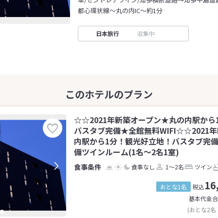
都心環状線～丸の内IC～約1分
日本旅行
収集中
☆☆2021年新築オープン★丸の内駅から
バスタブ完備★全館無料WIFI☆☆202
内駅から1分！観光好立地！バスタブ完備★
備ツインルーム(1名～2名1室)
食事なし
1～2名
ツイン
16
おとな1名
税込
基本代金合
(おとな2名