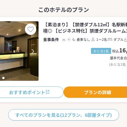
【素泊まり】【禁煙ダブル12㎡】名駅新
境◎ 【ビジネス特化】禁煙ダブルルーム12
食事なし
1～2名
ダブル
16
おとな1名
税込
基本代金合
(おとな2名
おすすめポイント
プランの詳細
すべてのプランを見る
(12プラン、6部屋タイプ)