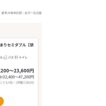
基準JR乗車区間：
金沢
～
名古屋
泊まりセミダブル【禁
ル
バス
トイレ
,200～23,600円
32,400〜47,200
円
計
 こども0名・1部屋/1泊2日)