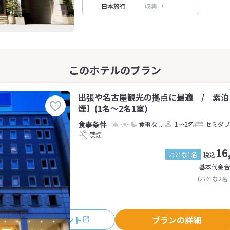
日本旅行
収集中
出張や名古屋観光の拠点に最適 / 素
煙】(1名～2名1室)
食事なし
1～2名
セミダブ
禁煙
16
おとな1名
税込
基本代金合
(おとな2名
おすすめポイント
プランの詳細