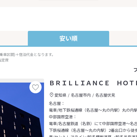
安い順
準乗車区間)＋宿泊代金となります。
指定席
ＢＲＩＬＬＩＡＮＣＥ ＨＯＴ
愛知県
名古屋市内
名古屋伏見
名古屋：
電車/地下鉄桜通線（名古屋～丸の内駅）丸の内駅
中部国際空港：
電車/名古屋鉄道（名鉄）にて中部国際空港～名
下鉄桜通線（名古屋～丸の内駅）2番出口から徒歩
車/セントレアライン/知多横断道路→知多半島