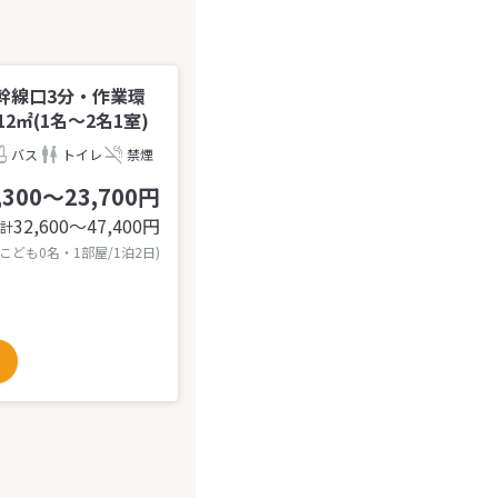
幹線口3分・作業環
㎡(1名～2名1室)
バス
トイレ
禁煙
,300～23,700円
32,600〜47,400
円
計
 こども0名・1部屋/1泊2日)