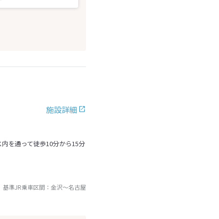
施設詳細
内を通って徒歩10分から15分
基準JR乗車区間：
金沢
～
名古屋