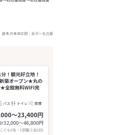
基準JR乗車区間：
金沢
～
名古屋
1分！観光好立地！
1年新築オープン★丸の
全館無料WIFI完
バス
トイレ
禁煙
,000～23,400円
32,000〜46,800
円
計
 こども0名・1部屋/1泊2日)