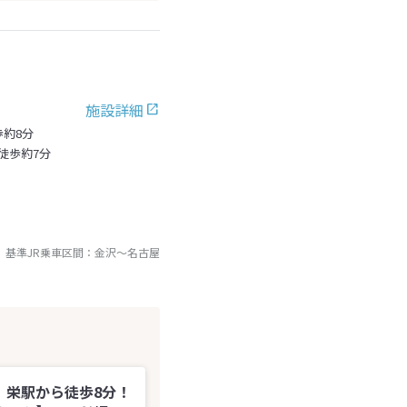
施設詳細
歩約8分
徒歩約7分
基準JR乗車区間：
金沢
～
名古屋
】栄駅から徒歩8分！