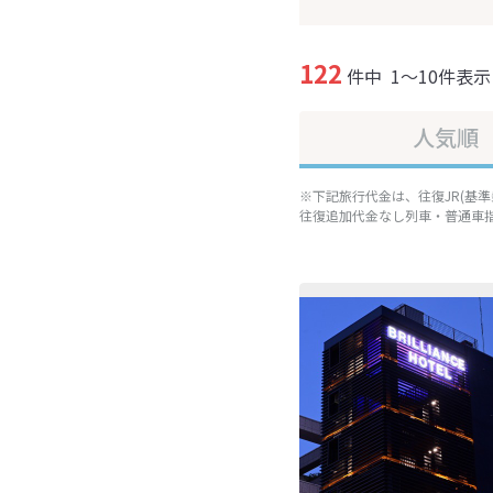
122
件中
1～10件表示
人気順
※下記旅行代金は、往復JR(基
往復追加代金なし列車・普通車