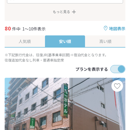
もっと見る
80
地図表示
件中
1～10件表示
人気順
安い順
高い順
※下記旅行代金は、往復JR(基準乗車区間)＋宿泊代金となります。
往復追加代金なし列車・普通車指定席
プランを表示する