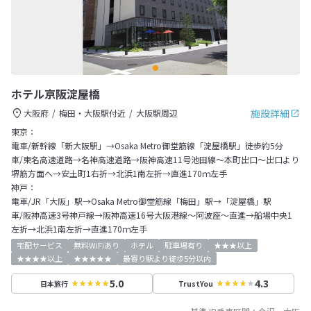
ホテル京阪淀屋橋
施設詳細
大阪府
梅田・大阪駅付近
大阪駅周辺
東京：
電車/新幹線「新大阪駅」→Osaka Metro御堂筋線「淀屋橋駅」徒歩約5分
車/東名高速道路→名神高速道路→阪神高速11号池田線～本町出口～出口より
堺筋方面へ→安土町1右折→北浜1南左折→直進170ｍ左手
神戸：
電車/JR「大阪」駅→Osaka Metro御堂筋線「梅田」駅→「淀屋橋」駅
車/阪神高速3号神戸線→阪神高速16号大阪港線～阿波座～直進→船場中央1
左折→北浜1南左折→直進170ｍ左手
宅配サービス
無料WiFiあり
ホテル
駐車場有り
★★★以上
★★★★以上
★★★★★
最寄り駅より徒歩5分以内
5.0
4.3
日本旅行
TrustYou