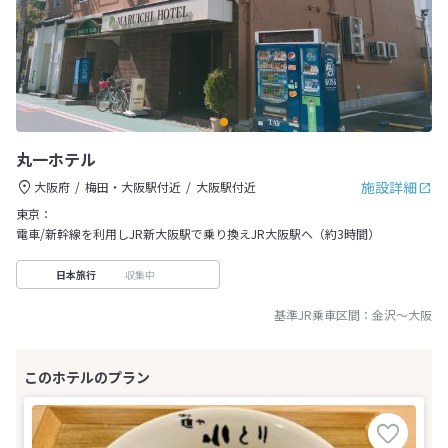
丸一ホテル
施設詳細
大阪府
梅田・大阪駅付近
大阪駅付近
東京：
電車/新幹線を利用しJR新大阪駅で乗り換えJR大阪駅へ（約3時間）
収集中
日本旅行
基準JR乗車区間：
金沢
～
大阪