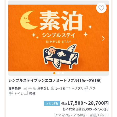
シンプルステイプランエコノミートリプル(1名～5名1室)
食事なし
1～5名
トリプル
バス
トイレ
喫煙
17,500～28,700円
税込
おとな1名
基本代金合計
35,000〜57,400
円
(おとな2名 こども0名・1部屋/1泊2日)