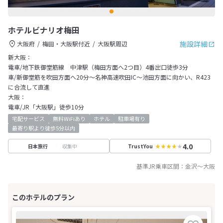
ホテルビナリオ梅田
施設詳細
大阪府
梅田・大阪駅付近
大阪駅周辺
新大阪：
電車/地下鉄御堂筋線 中津駅（梅田方面へ2つ目）4番出口徒歩3分
車/新御堂筋を吹田方面へ20分～名神高速吹田IC～池田方面に向かい、R423
に合流して直進
大阪：
電車/JR「大阪駅」徒歩10分
宅配サービス
無料WiFiあり
ホテル
駐車場有り
最寄り駅より徒歩5分以内
4.0
収集中
日本旅行
TrustYou
基準JR乗車区間：
金沢
～
大阪