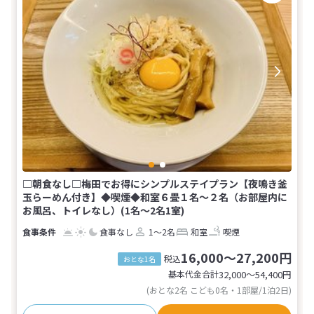
□朝食なし□梅田でお得にシンプルステイプラン【夜鳴き釜
玉らーめん付き】◆喫煙◆和室６畳１名〜２名（お部屋内に
お風呂、トイレなし）(1名～2名1室)
食事なし
1～2名
和室
喫煙
16,000～27,200円
税込
おとな1名
基本代金合計
32,000〜54,400
円
(おとな2名 こども0名・1部屋/1泊2日)