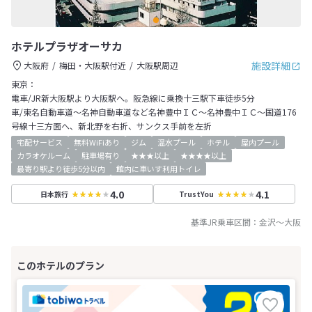
ホテルプラザオーサカ
施設詳細
大阪府
梅田・大阪駅付近
大阪駅周辺
東京：
電車/JR新大阪駅より大阪駅へ。阪急線に乗換十三駅下車徒歩5分
車/東名自動車道～名神自動車道など名神豊中ＩＣ～名神豊中ＩＣ～国道176
号線十三方面へ、新北野を右折、サンクス手前を左折
宅配サービス
無料WiFiあり
ジム
温水プール
ホテル
屋内プール
カラオケルーム
駐車場有り
★★★以上
★★★★以上
最寄り駅より徒歩5分以内
館内に車いす利用トイレ
4.0
4.1
日本旅行
TrustYou
基準JR乗車区間：
金沢
～
大阪