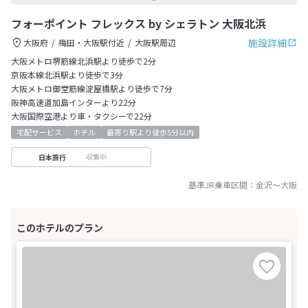
フォーポイント フレックス by シェラトン 大阪北浜
施設詳細
大阪府
梅田・大阪駅付近
大阪駅周辺
大阪メトロ堺筋線北浜駅より徒歩で2分
京阪本線北浜駅より徒歩で3分
大阪メトロ御堂筋線淀屋橋駅より徒歩で7分
阪神高速道加島インターより22分
大阪国際空港より車・タクシーで22分
宅配サービス
ホテル
最寄り駅より徒歩5分以内
収集中
日本旅行
基準JR乗車区間：
金沢
～
大阪