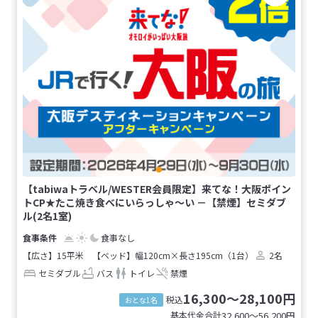
【tabiwaトラベル/WESTER会員限定】来てな！大阪ポイン
トCP★たこ焼き食べにいらっしゃ～い －【禁煙】セミダブ
ル(2名1室)
食事なし
【広さ】15平米
【ベッド】幅120cm×長さ195cm（1台）
2名
セミダブル
バス
トイレ
禁煙
16,300～28,100円
税込
おとな1名
基本代金合計
32,600〜56,200
円