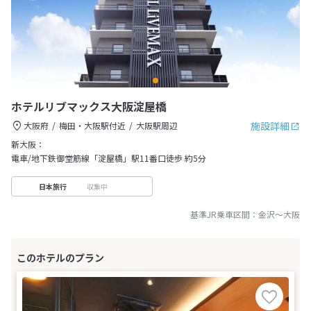
ホテルリブマックス大阪淀屋橋
施設詳細
大阪府
梅田・大阪駅付近
大阪駅周辺
新大阪：
電車/地下鉄御堂筋線「淀屋橋」駅11番口徒歩 約5分
収集中
日本旅行
基準JR乗車区間：
金沢
～
大阪