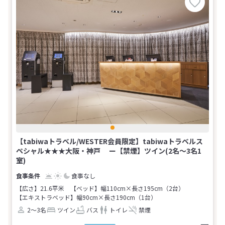
【tabiwaトラベル/WESTER会員限定】tabiwaトラベルス
ペシャル★★★大阪・神戸 ー【禁煙】ツイン(2名～3名1
室)
食事なし
【広さ】21.6平米
【ベッド】幅110cm×長さ195cm（2台）
【エキストラベッド】幅90cm×長さ190cm（1台）
2～3名
ツイン
バス
トイレ
禁煙