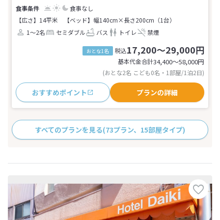
食事なし
【広さ】14平米
【ベッド】幅140cm×長さ200cm（1台）
1～2名
セミダブル
バス
トイレ
禁煙
17,200～29,000円
税込
おとな1名
基本代金合計
34,400〜58,000
円
(おとな2名 こども0名・1部屋/1泊2日)
おすすめポイント
プランの詳細
すべてのプランを見る
(73プラン、15部屋タイプ)