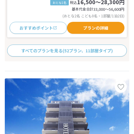
16,500～28,300円
税込
おとな1名
基本代金合計
33,000〜56,600
円
(おとな2名 こども0名・1部屋/1泊2日)
おすすめポイント
プランの詳細
すべてのプランを見る
(52プラン、11部屋タイプ)