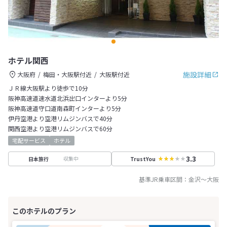
ホテル関西
施設詳細
大阪府
梅田・大阪駅付近
大阪駅付近
ＪＲ線大阪駅より徒歩で10分
阪神高速道速水道北浜出口インターより5分
阪神高速道守口道南森町インターより5分
伊丹空港より空港リムジンバスで40分
関西空港より空港リムジンバスで60分
宅配サービス
ホテル
3.3
収集中
日本旅行
TrustYou
基準JR乗車区間：
金沢
～
大阪