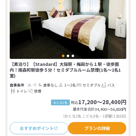
【素泊り】【Standard】大阪駅・梅田から１駅・徒歩圏
内！南森町駅徒歩５分！セミダブルルーム禁煙(1名～2名1
室)
食事なし
1～2名
セミダブル
バス
トイレ
禁煙
17,200～28,400円
税込
おとな1名
基本代金合計
34,400〜56,800
円
(おとな2名 こども0名・1部屋/1泊2日)
おすすめポイント
プランの詳細