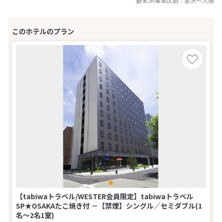
基準JR乗車区間：
金沢
～
大阪
【tabiwaトラベル/WESTER会員限定】tabiwaトラベル
SP★OSAKAたこ焼き付 －【禁煙】シングル／セミダブル(1
名～2名1室)