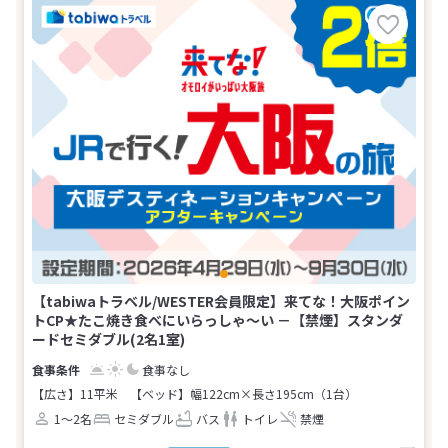
【tabiwaトラベル/WESTER会員限定】来てな！大阪ポイン
トCP★たこ焼き食べにいらっしゃ～い －【禁煙】スタンダ
ードセミダブル(2名1室)
食事なし
【広さ】11平米
【ベッド】幅122cm×長さ195cm（1台）
1～2名
セミダブル
バス
トイレ
禁煙