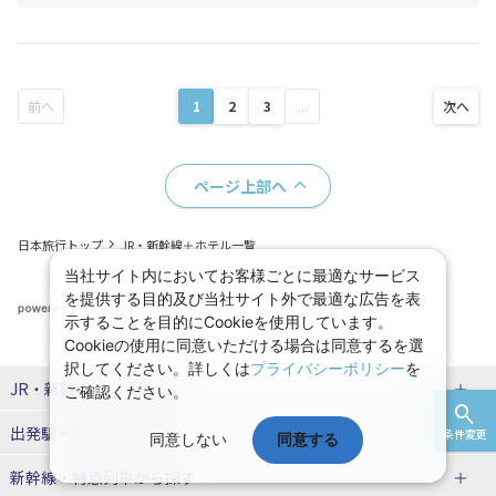
1
2
3
...
ページ上部へ
日本旅行トップ
JR・新幹線＋ホテル一覧
当社サイト内においてお客様ごとに最適なサービス
を提供する目的及び当社サイト外で最適な広告を表
示することを目的にCookieを使用しています。
Cookieの使用に同意いただける場合は同意するを選
択してください。詳しくは
プライバシーポリシー
を
JR・新幹線パック
特集
ご確認ください。
出発駅・到着駅
から探す
JR・新幹線＋ホテルパック
日帰り JR・新幹線 パック
条件変更
同意しない
同意する
新幹線・特急列車
から探す
出張パック
秋田⇔東京 新幹線パック
山形⇔東京 新幹線パック