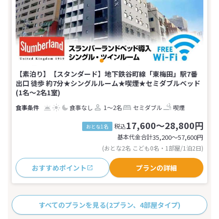
【素泊り】【スタンダード】地下鉄谷町線「東梅田」駅7番
出口 徒歩 約7分★シングルルーム★喫煙★セミダブルベッド
(1名～2名1室)
食事なし
1～2名
セミダブル
喫煙
17,600～28,800円
税込
おとな1名
基本代金合計
35,200〜57,600
円
(おとな2名 こども0名・1部屋/1泊2日)
おすすめポイント
プランの詳細
すべてのプランを見る
(2プラン、4部屋タイプ)