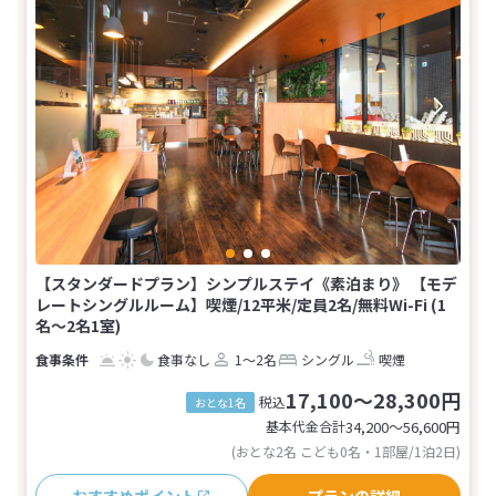
【スタンダードプラン】シンプルステイ《素泊まり》 【モデ
レートシングルルーム】喫煙/12平米/定員2名/無料Wi-Fi (1
名～2名1室)
食事なし
1～2名
シングル
喫煙
17,100～28,300円
税込
おとな1名
基本代金合計
34,200〜56,600
円
(おとな2名 こども0名・1部屋/1泊2日)