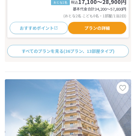
17,100～28,900円
税込
おとな1名
基本代金合計
34,200〜57,800
円
(おとな2名 こども0名・1部屋/1泊2日)
おすすめポイント
プランの詳細
すべてのプランを見る
(36プラン、13部屋タイプ)