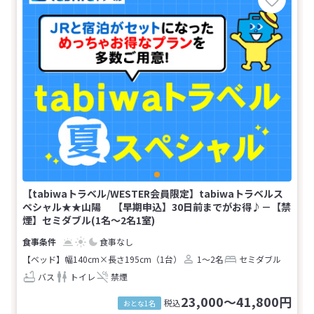
【tabiwaトラベル/WESTER会員限定】tabiwaトラベルス
ペシャル★★山陽 【早期申込】30日前までがお得♪－【禁
煙】セミダブル(1名～2名1室)
食事なし
【ベッド】幅140cm×長さ195cm（1台）
1～2名
セミダブル
バス
トイレ
禁煙
23,000～41,800円
税込
おとな1名