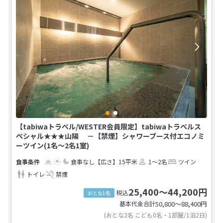
【tabiwaトラベル/WESTER会員限定】tabiwaトラベルス
ペシャル★★★山陽 －【禁煙】シャワーブース付エコノミ
ーツイン(1名～2名1室)
食事なし
【広さ】15平米
1～2名
ツイン
トイレ
禁煙
25,400～44,200円
税込
おとな1名
基本代金合計
50,800〜88,400
円
(おとな2名 こども0名・1部屋/1泊2日)