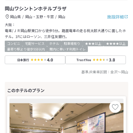
岡山ワシントンホテルプラザ
施設詳細
岡山県
岡山・玉野・牛窓
岡山
大阪：
電車/ＪＲ岡山駅東口から徒歩5分。路面電車の走る桃太郎大通りに面したホ
テル。1Fにはローソン、三井住友銀行。
コンビニ
宅配サービス
ホテル
駐車場有り
★★★以上
★★★★以上
最寄り駅より徒歩5分以内
館内に車いす利用トイレ
4.0
3.8
日本旅行
TrustYou
基準JR乗車区間：
金沢
～
岡山