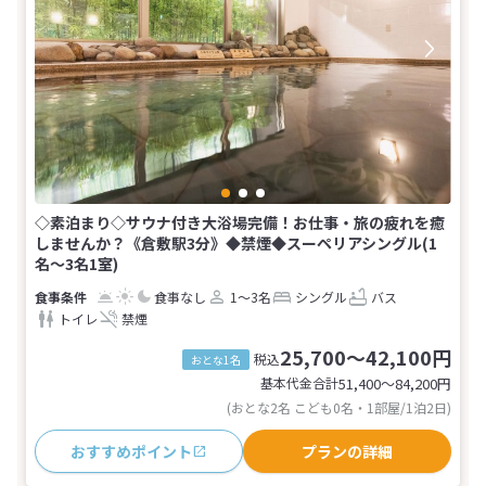
◇素泊まり◇サウナ付き大浴場完備！お仕事・旅の疲れを癒
しませんか？《倉敷駅3分》◆禁煙◆スーペリアシングル(1
名～3名1室)
食事なし
1～3名
シングル
バス
トイレ
禁煙
25,700～42,100円
税込
おとな1名
基本代金合計
51,400〜84,200
円
(おとな2名 こども0名・1部屋/1泊2日)
おすすめポイント
プランの詳細