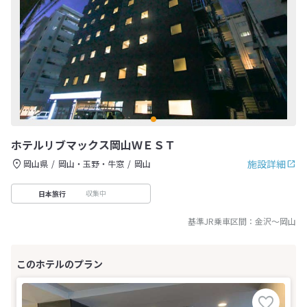
ホテルリブマックス岡山ＷＥＳＴ
施設詳細
岡山県
岡山・玉野・牛窓
岡山
収集中
日本旅行
基準JR乗車区間：
金沢
～
岡山