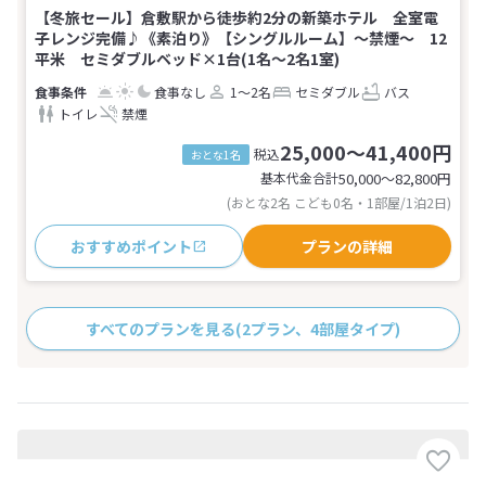
【冬旅セール】倉敷駅から徒歩約2分の新築ホテル 全室電
子レンジ完備♪《素泊り》【シングルルーム】～禁煙～ 12
平米 セミダブルベッド×1台(1名～2名1室)
食事なし
1～2名
セミダブル
バス
トイレ
禁煙
25,000～41,400円
税込
おとな1名
基本代金合計
50,000〜82,800
円
(おとな2名 こども0名・1部屋/1泊2日)
おすすめポイント
プランの詳細
すべてのプランを見る
(2プラン、4部屋タイプ)