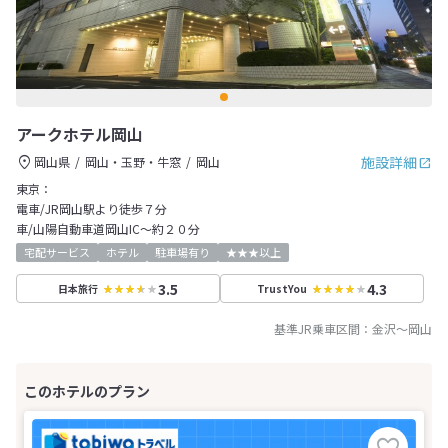
アークホテル岡山
施設詳細
岡山県
岡山・玉野・牛窓
岡山
東京：
電車/JR岡山駅より徒歩７分
車/山陽自動車道岡山IC～約２０分
宅配サービス
ホテル
駐車場有り
★★★以上
3.5
4.3
日本旅行
TrustYou
基準JR乗車区間：
金沢
～
岡山