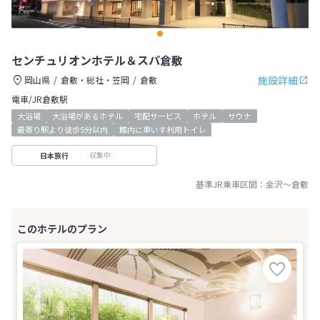
センチュリオンホテル＆スパ倉敷
施設詳細
岡山県
倉敷・総社・笠岡
倉敷
電車/JR倉敷駅
大浴場
大浴場があるホテル
宅配サービス
ホテル
サウナ
最寄り駅より徒歩5分以内
館内に車いす利用トイレ
収集中
日本旅行
基準JR乗車区間：
金沢
～
倉敷