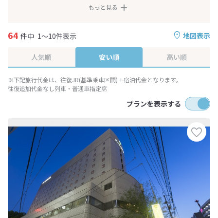
もっと見る
64
地図表示
件中
1～10件表示
人気順
安い順
高い順
※下記旅行代金は、往復JR(基準乗車区間)＋宿泊代金となります。
往復追加代金なし列車・普通車指定席
プランを表示する