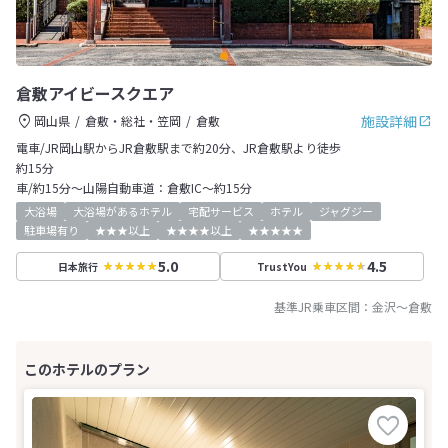
倉敷アイビースクエア
施設詳細
岡山県
倉敷・総社・笠岡
倉敷
電車/JR岡山駅からJR倉敷駅まで約20分、JR倉敷駅より徒歩
約15分
車/約15分～山陽自動車道：倉敷IC～約15分
大浴場
大浴場があるホテル
宅配サービス
ホテル
ジャグジー
駐車場有り
★★★以上
★★★★以上
★★★★★
5.0
4.5
日本旅行
TrustYou
基準JR乗車区間：
金沢
～
倉敷