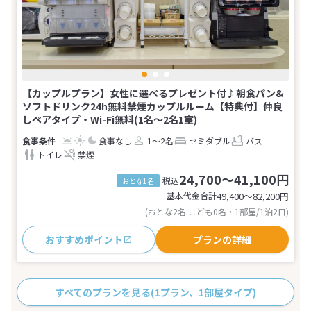
【カップルプラン】女性に選べるプレゼント付♪朝食パン&
ソフトドリンク24h無料禁煙カップルルーム【特典付】仲良
しペアタイプ・Wi-Fi無料(1名～2名1室)
食事なし
1～2名
セミダブル
バス
トイレ
禁煙
24,700～41,100円
税込
おとな1名
基本代金合計
49,400〜82,200
円
(おとな2名 こども0名・1部屋/1泊2日)
おすすめポイント
プランの詳細
すべてのプランを見る
(1プラン、1部屋タイプ)