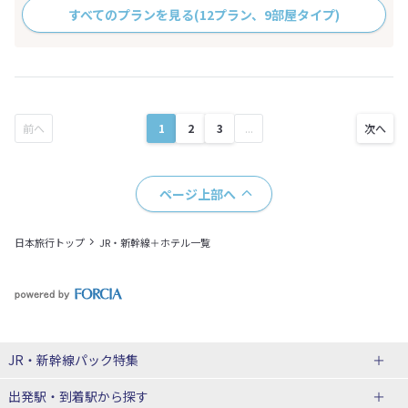
すべてのプランを見る
(12プラン、9部屋タイプ)
1
2
3
...
ページ上部へ
日本旅行トップ
JR・新幹線＋ホテル一覧
JR・新幹線パック
特集
出発駅・到着駅
から探す
JR・新幹線＋ホテルパック
日帰り JR・新幹線 パック