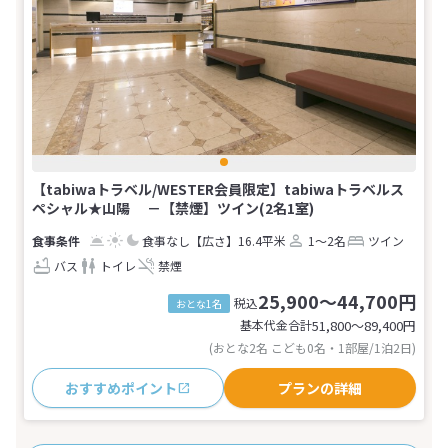
【tabiwaトラベル/WESTER会員限定】tabiwaトラベルス
ペシャル★山陽 －【禁煙】ツイン(2名1室)
食事なし
【広さ】16.4平米
1～2名
ツイン
バス
トイレ
禁煙
25,900～44,700円
税込
おとな1名
基本代金合計
51,800〜89,400
円
(おとな2名 こども0名・1部屋/1泊2日)
おすすめポイント
プランの詳細