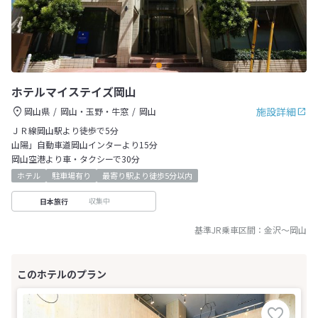
ホテルマイステイズ岡山
施設詳細
岡山県
岡山・玉野・牛窓
岡山
ＪＲ線岡山駅より徒歩で5分
山陽」自動車道岡山インターより15分
岡山空港より車・タクシーで30分
ホテル
駐車場有り
最寄り駅より徒歩5分以内
収集中
日本旅行
基準JR乗車区間：
金沢
～
岡山