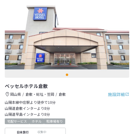
ベッセルホテル倉敷
施設詳細
岡山県
倉敷・総社・笠岡
倉敷
山陽本線中庄駅より徒歩で10分
山陽道倉敷インターより8分
山陽道早島インターより8分
宅配サービス
ホテル
駐車場有り
収集中
日本旅行