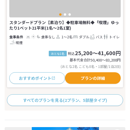
スタンダードプラン【素泊り】◆駐車場無料◆「喫煙」ゆっ
たり1ベット21平米(1名～2名1室)
食事なし
1～2名
ダブル
バス
トイレ
喫煙
25,200～41,600円
税込
おとな1名
基本代金合計
50,400〜83,200
円
(おとな2名 こども0名・1部屋/1泊2日)
おすすめポイント
プランの詳細
すべてのプランを見る
(2プラン、5部屋タイプ)