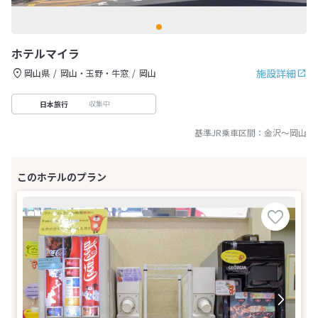
ホテルマイラ
施設詳細
岡山県
岡山・玉野・牛窓
岡山
収集中
日本旅行
基準JR乗車区間：
金沢
～
岡山