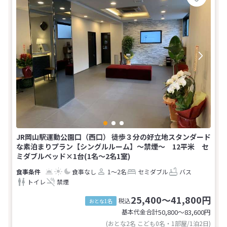
JR岡山駅運動公園口（西口） 徒歩３分の好立地スタンダード
な素泊まりプラン【シングルルーム】～禁煙～ 12平米 セ
ミダブルベッド×1台(1名～2名1室)
食事なし
1～2名
セミダブル
バス
トイレ
禁煙
25,400～41,800円
税込
おとな1名
基本代金合計
50,800〜83,600
円
(おとな2名 こども0名・1部屋/1泊2日)