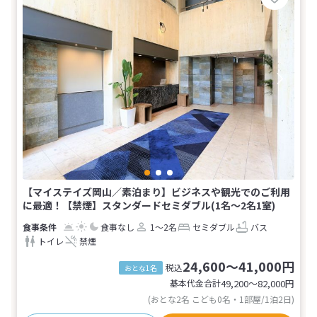
【マイステイズ岡山／素泊まり】ビジネスや観光でのご利用
に最適！【禁煙】スタンダードセミダブル(1名～2名1室)
食事なし
1～2名
セミダブル
バス
トイレ
禁煙
24,600～41,000円
税込
おとな1名
基本代金合計
49,200〜82,000
円
(おとな2名 こども0名・1部屋/1泊2日)