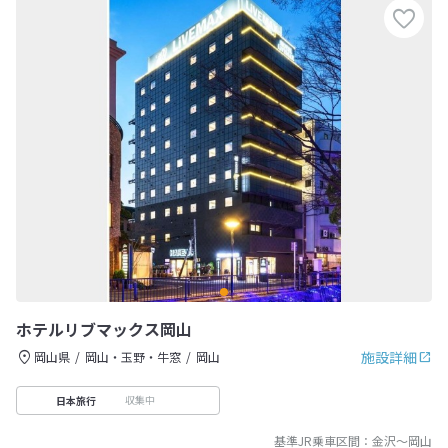
ホテルリブマックス岡山
施設詳細
岡山県
岡山・玉野・牛窓
岡山
収集中
日本旅行
基準JR乗車区間：
金沢
～
岡山