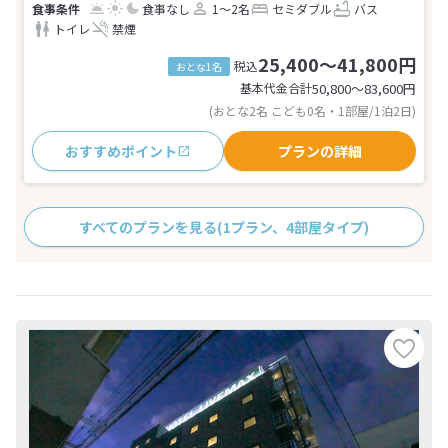
食事なし
1～2名
セミダブル
バス
トイレ
禁煙
25,400～41,800円
税込
おとな1名
基本代金合計
50,800〜83,600
円
(おとな2名 こども0名・1部屋/1泊2日)
おすすめポイント
プランの詳細
すべてのプランを見る
(1プラン、4部屋タイプ)