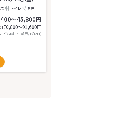
バス
トイレ
禁煙
,400～45,800円
70,800〜91,600
円
計
 こども0名・1部屋/1泊2日)