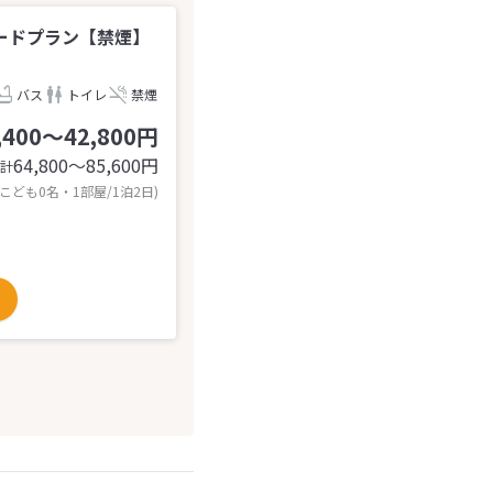
ードプラン【禁煙】
バス
トイレ
禁煙
,400～42,800円
64,800〜85,600
円
計
 こども0名・1部屋/1泊2日)