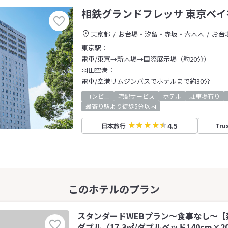
相鉄グランドフレッサ 東京ベイ
東京都
お台場・汐留・赤坂・六本木
お台
東京駅：
電車/東京→新木場→国際展示場（約20分）
羽田空港：
電車/空港リムジンバスでホテルまで約30分
コンビニ
宅配サービス
ホテル
駐車場有り
最寄り駅より徒歩5分以内
4.5
日本旅行
Tru
スタンダードWEBプラン～食事なし～【
ダブル（17.3㎡/ダブルベッド140cm×20