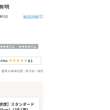
有明
施設詳細
場付近
★★★以上
★★★★以上
4.1
stYou
基準JR乗車区間：
新大阪
～
東京
禁煙】スタンダード
3cm）(2名1室)