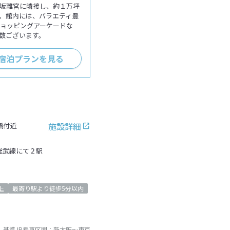
坂離宮に隣接し、約１万坪
。館内には、バラエティ豊
ショッピングアーケードな
数ございます。
+宿泊プランを見る
施設詳細
橋付近
総武線にて２駅
上
最寄り駅より徒歩5分以内
基準JR乗車区間：
新大阪
～
東京