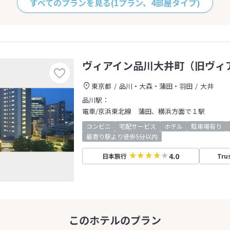
すべてのプランを見る
(1プラン、4部屋タイプ)
ヴィアイン品川大井町（旧ヴィ
東京都
品川・大森・蒲田・羽田
大井
品川駅：
電車/京浜東北線 蒲田、横浜方面で１駅
コンビニ
宅配サービス
ホテル
駐車場有り
最寄り駅より徒歩5分以内
4.0
日本旅行
Tru