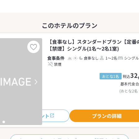
【食事なし】スタンダードプラン【定番
【禁煙】シングル(1名～2名1室)
食事なし
1～2名
シングル
禁煙
32
おとな1名
税込
基本代金合
(おとな2名
おすすめポイント
プランの詳細