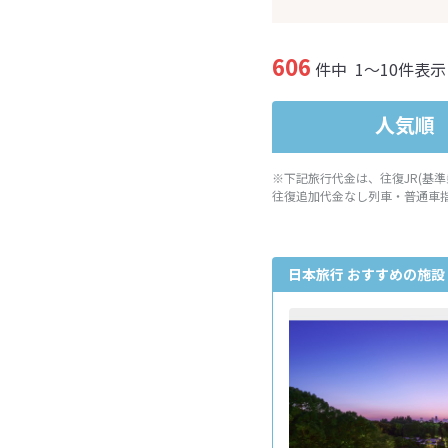
606
件中
1～10件表示
人気順
※下記旅行代金は、往復JR(基
往復追加代金なし列車・普通車
日本旅行 おすすめの施設