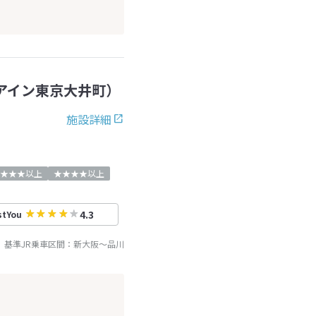
アイン東京大井町）
施設詳細
★★★以上
★★★★以上
4.3
stYou
基準JR乗車区間：
新大阪
～
品川