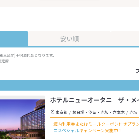
安い順
準乗車区間)＋宿泊代金となります。
指定席
ホテルニューオータニ ザ・メ
東京都
お台場・汐留・赤坂・六本木
赤坂
館内利用券またはミールクーポン付きプラ
ニスペシャル
キャンペーン実施中！