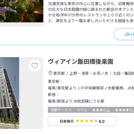
交通至便な東京の中心に位置しながら、迎賓館赤
の広大な日本庭園の緑に囲まれた都会のオアシス
かな和洋中37か所のレストランや１００近くの
ど、滞在をより一層お楽しみいただける施設も多
JR
ヴィアイン飯田橋後楽園
東京都
上野・浅草・お茶ノ水
九段・飯田
東京駅：
電車/東京駅よりＪＲ中央線御茶ノ水駅乗換、JR
新宿：
電車/新宿よりJR総武線にて６駅
宅配サービス
ホテル
★★★以上
★★★★以
4.0
日本旅行