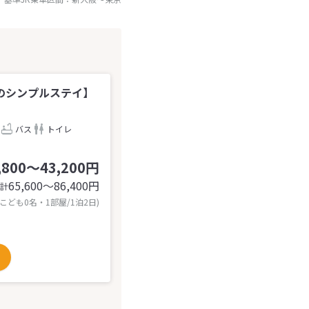
のシンプルステイ】
バス
トイレ
,800～43,200円
65,600〜86,400
円
計
 こども0名・1部屋/1泊2日)