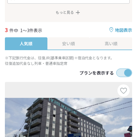
もっと見る
3
地図表示
件中
1～3件表示
人気順
安い順
高い順
※下記旅行代金は、往復JR(基準乗車区間)＋宿泊代金となります。
往復追加代金なし列車・普通車指定席
プランを表示する