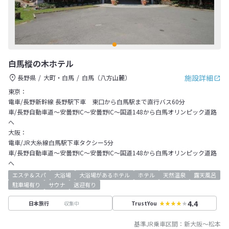
白馬樅の木ホテル
施設詳細
長野県
大町・白馬
白馬（八方山麓）
東京：
電車/長野新幹線 長野駅下車 東口から白馬駅まで直行バス60分
車/長野自動車道～安曇野IC～安曇野IC～国道148から白馬オリンピック道路
へ
大阪：
電車/JR大糸線白馬駅下車タクシー5分
車/長野自動車道～安曇野IC～安曇野IC～国道148から白馬オリンピック道路
へ
エステ＆スパ
大浴場
大浴場があるホテル
ホテル
天然温泉
露天風呂
駐車場有り
サウナ
送迎有り
4.4
収集中
日本旅行
TrustYou
基準JR乗車区間：
新大阪
～
松本