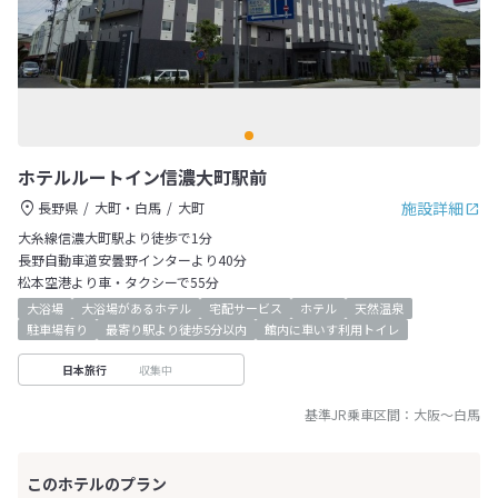
ホテルルートイン信濃大町駅前
施設詳細
長野県
大町・白馬
大町
大糸線信濃大町駅より徒歩で1分
長野自動車道安曇野インターより40分
松本空港より車・タクシーで55分
大浴場
大浴場があるホテル
宅配サービス
ホテル
天然温泉
駐車場有り
最寄り駅より徒歩5分以内
館内に車いす利用トイレ
収集中
日本旅行
基準JR乗車区間：
大阪
～
白馬