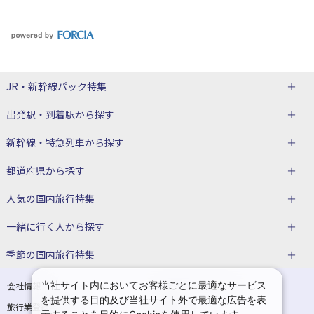
JR・新幹線パック
特集
出発駅・到着駅
から探す
JR・新幹線＋ホテルパック
日帰り JR・新幹線 パック
新幹線・特急列車
から探す
出張パック
秋田⇔東京 新幹線パック
山形⇔東京 新幹線パック
都道府県から探す
仙台→東京 新幹線パック
新潟→東京 新幹線パック
北海道新幹線 旅行
東北新幹線 旅行
人気の国内旅行特集
富山⇔東京 新幹線パック
東京→青森 新幹線パック
山形新幹線 旅行
秋田新幹線 旅行
一緒に行く人
から探す
東京→仙台 新幹線パック
東京 新幹線パック
東海道新幹線 旅行
北陸新幹線 旅行
北海道旅行・ツアー
東京ディズニーリゾート®への旅
ユニバーサル・スタジオ・ジャパ
ンへの旅
季節の国内旅行特集
東京→金沢 新幹線パック
東京→新潟 新幹線パック
上越新幹線 旅行
山陽新幹線 旅行
東北
一人旅 国内版
家族・子連れ旅行 国内版
温泉旅行
日帰り旅行
東京⇔軽井沢 新幹線パック
東京→長野 新幹線パック
九州新幹線 旅行
西九州新幹線 旅行
青森旅行・ツアー
岩手旅行・ツアー
カップル・夫婦旅行 国内版
女子旅 国内版
桜・お花見特集
ゴールデンウィーク（GW）の国内
当社サイト内においてお客様ごとに最適なサービス
会社情報
プライバシーポリシー
旅行
を提供する目的及び当社サイト外で最適な広告を表
旅行業登録票・約款
規約集
東京→名古屋 新幹線パック
東京→京都 新幹線パック
特急サンダーバード 旅行
宮城旅行・ツアー
秋田旅行・ツアー
卒業旅行・学生旅行 国内版