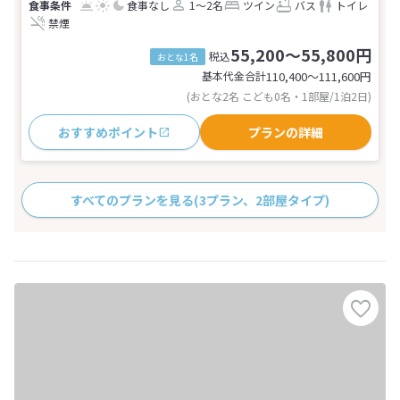
食事なし
1～2名
ツイン
バス
トイレ
禁煙
55,200～55,800円
税込
おとな1名
基本代金合計
110,400〜111,600
円
(おとな2名 こども0名・1部屋/1泊2日)
おすすめポイント
プランの詳細
すべてのプランを見る
(3プラン、2部屋タイプ)