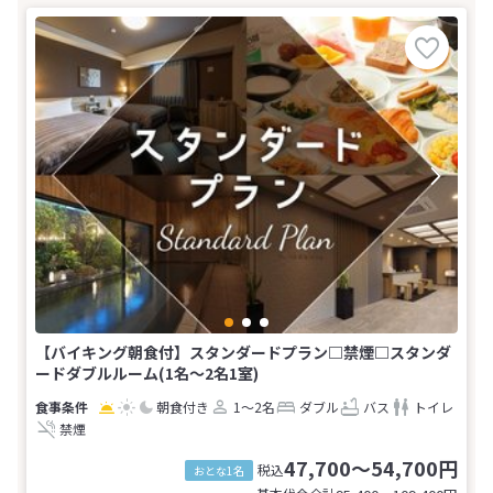
【バイキング朝食付】スタンダードプラン□禁煙□スタンダ
ードダブルルーム(1名～2名1室)
朝食付き
1～2名
ダブル
バス
トイレ
禁煙
47,700～54,700円
税込
おとな1名