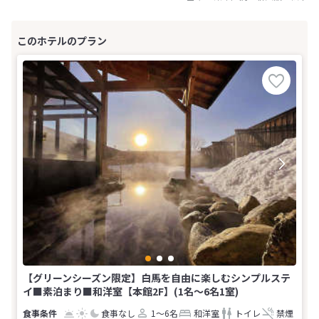
【グリーンシーズン限定】白馬を自由に楽しむシンプルステ
イ■素泊まり■和洋室【本館2F】(1名～6名1室)
食事なし
1～6名
和洋室
トイレ
禁煙