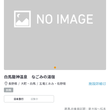
白馬龍神温泉 なごみの湯宿
施設詳細
長野県
大町・白馬
五竜とおみ・佐野坂
旅館
収集中
日本旅行
基準JR乗車区間：
新大阪
～
松本