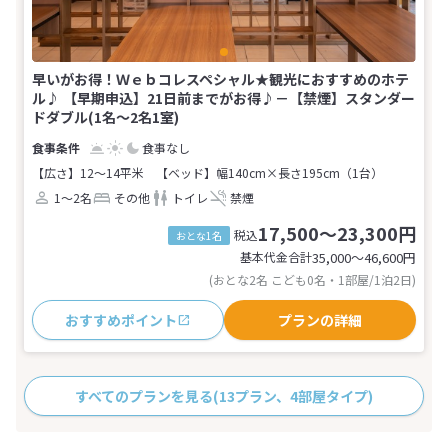
早いがお得！Ｗｅｂコレスペシャル★観光におすすめのホテ
ル♪ 【早期申込】21日前までがお得♪－【禁煙】スタンダー
ドダブル(1名～2名1室)
食事なし
【広さ】12～14平米
【ベッド】幅140cm×長さ195cm（1台）
1～2名
その他
トイレ
禁煙
17,500～23,300円
税込
おとな1名
基本代金合計
35,000〜46,600
円
(おとな2名 こども0名・1部屋/1泊2日)
おすすめポイント
プランの詳細
すべてのプランを見る
(13プラン、4部屋タイプ)