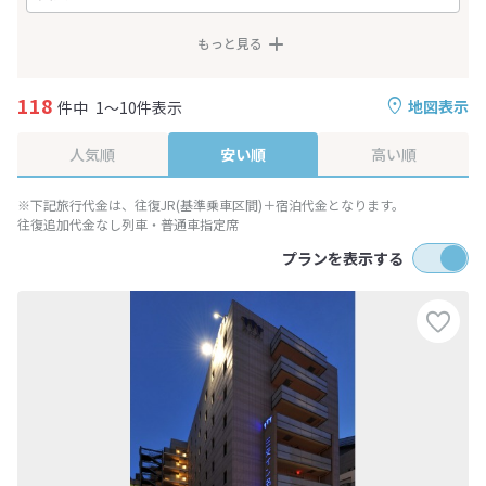
もっと見る
118
地図表示
件中
1～10件表示
人気順
安い順
高い順
※下記旅行代金は、往復JR(基準乗車区間)＋宿泊代金となります。
往復追加代金なし列車・普通車指定席
プランを表示する