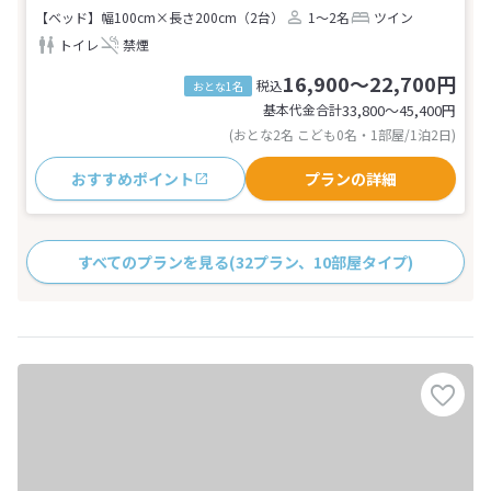
【ベッド】幅100cm×長さ200cm（2台）
1～2名
ツイン
トイレ
禁煙
16,900～22,700円
税込
おとな1名
基本代金合計
33,800〜45,400
円
(おとな2名 こども0名・1部屋/1泊2日)
おすすめポイント
プランの詳細
すべてのプランを見る
(32プラン、10部屋タイプ)