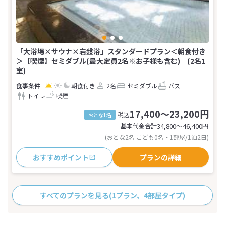
「大浴場×サウナ×岩盤浴」スタンダードプラン＜朝食付き
＞【喫煙】セミダブル(最大定員2名※お子様も含む) (2名1
室)
朝食付き
2名
セミダブル
バス
トイレ
喫煙
17,400～23,200円
税込
おとな1名
基本代金合計
34,800〜46,400
円
(おとな2名 こども0名・1部屋/1泊2日)
おすすめポイント
プランの詳細
すべてのプランを見る
(1プラン、4部屋タイプ)