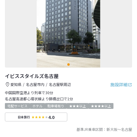
イビススタイルズ名古屋
施設詳細
愛知県
名古屋市内
名古屋駅周辺
中国国際空港より列車で30分
名古屋高速都心環状線より錦橋出口で1分
宅配サービス
ホテル
駐車場有り
★★★以上
★★★★以上
4.0
日本旅行
基準JR乗車区間：
新大阪
～
名古屋