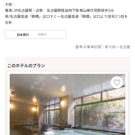
大阪：
電車/JR名古屋駅・近鉄 名古屋駅経由地下鉄東山線伏見駅徒歩5分
車/名古屋高速「錦橋」出口すぐ～名古屋高速「錦橋」出口より信号2つ目を
左折
収集中
日本旅行
基準JR乗車区間：
新大阪
～
名古屋