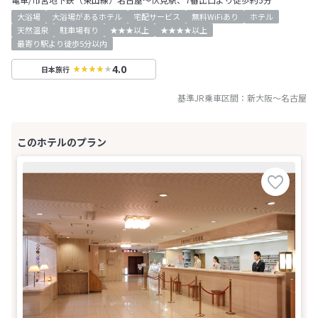
大浴場
大浴場があるホテル
宅配サービス
無料WiFiあり
ホテル
天然温泉
駐車場有り
★★★以上
★★★★以上
最寄り駅より徒歩5分以内
4.0
日本旅行
基準JR乗車区間：
新大阪
～
名古屋