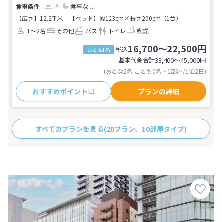
食事なし
【広さ】12.2平米
【ベッド】幅123cm×長さ200cm（1台）
1～2名
その他
バス
トイレ
喫煙
16,700～22,500円
税込
おとな1名
基本代金合計
33,400〜45,000
円
(おとな2名 こども0名・1部屋/1泊2日)
おすすめポイント
プランの詳細
すべてのプランを見る
(20プラン、10部屋タイプ)