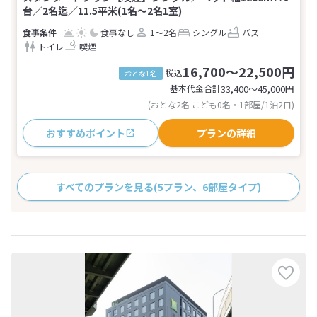
台／2名迄／11.5平米(1名～2名1室)
食事なし
1～2名
シングル
バス
トイレ
喫煙
16,700～22,500円
税込
おとな1名
基本代金合計
33,400〜45,000
円
(おとな2名 こども0名・1部屋/1泊2日)
おすすめポイント
プランの詳細
すべてのプランを見る
(5プラン、6部屋タイプ)