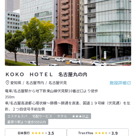
ＫＯＫＯ ＨＯＴＥＬ 名古屋丸の内
施設詳細
愛知県
名古屋市内
名古屋伏見
電車/名古屋駅から地下鉄東山線伏見駅10番出口より徒歩
350m
車/名古屋高速都心環状線～錦橋～錦通を直進、国道１９号線（伏見通）を左
折、２つ目信号手前左側
エステ＆スパ
宅配サービス
ホテル
★★★以上
最寄り駅より徒歩5分以内
3.5
3.9
日本旅行
TrustYou