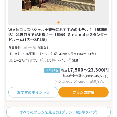
Ｗｅｂコレスペシャル★観光におすすめのホテル♪ 【早期申
込】21日前までがお得♪―【禁煙】Ｇｒａｎｄｅスタンダー
ドルーム(1名～2名1室)
食事なし
【広さ】15.36平米
【ベッド】幅140cm×長さ196cm（1台）
1～2名
ダブル
バス
トイレ
禁煙
17,500～23,300円
税込
おとな1名
基本代金合計
35,000〜46,600
円
(おとな2名 こども0名・1部屋/1泊2日)
おすすめポイント
プランの詳細
すべてのプランを見る
(51プラン、6部屋タイプ)