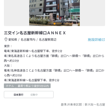
三交イン名古屋新幹線口ＡＮＮＥＸ
施設詳細
愛知県
名古屋市内
名古屋駅周辺
東京：
電車/東海道新幹線～名古屋駅下車、徒歩1分
車/東名高速各ＩＣより名古屋方面「錦橋」出口へ～錦橋～「錦橋」出口から
西へ約10分
大阪：
電車/名神高速各ＩＣより名古屋方面「錦橋」出口へ～錦橋～「錦橋」出口か
ら西へ約10分
車/東海道新幹線～名古屋駅下車、徒歩1分
ホテル
最寄り駅より徒歩5分以内
収集中
日本旅行
基準JR乗車区間：
新大阪
～
名古屋