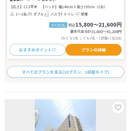
【広さ】12.5平米
【ベッド】幅140cm×長さ195cm（1台）
1～2名
ダブル
バス
トイレ
禁煙
15,800～21,600円
税込
おとな1名
基本代金合計
31,600〜43,200
円
(おとな2名 こども0名・1部屋/1泊2日)
おすすめポイント
プランの詳細
すべてのプランを見る
(10プラン、1部屋タイプ)