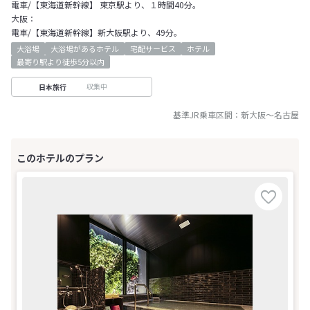
電車/【東海道新幹線】 東京駅より、１時間40分。
大阪：
電車/【東海道新幹線】新大阪駅より、49分。
大浴場
大浴場があるホテル
宅配サービス
ホテル
最寄り駅より徒歩5分以内
収集中
日本旅行
基準JR乗車区間：
新大阪
～
名古屋