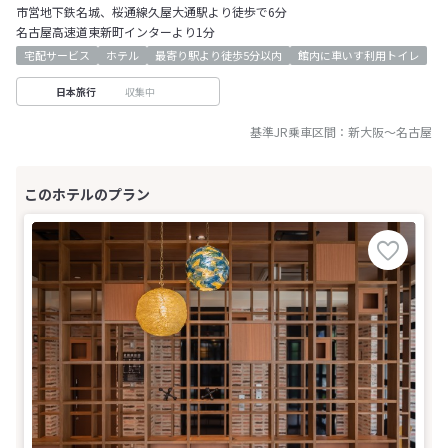
市営地下鉄名城、桜通線久屋大通駅より徒歩で6分
名古屋高速道東新町インターより1分
宅配サービス
ホテル
最寄り駅より徒歩5分以内
館内に車いす利用トイレ
収集中
日本旅行
基準JR乗車区間：
新大阪
～
名古屋