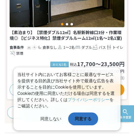
【素泊まり】【禁煙ダブル12㎡】名駅新幹線口3分・作業環
境◎ 【ビジネス特化】禁煙ダブルルーム12㎡(1名～2名1室)
食事なし
1～2名
ダブル
バス
トイレ
禁煙
17,700～23,500円
税込
おとな1名
基本代金合計
35,400〜47,000
円
当社サイト内においてお客様ごとに最適なサービス
(おとな2名 こども0名・1部屋/1泊2日)
を提供する目的及び当社サイト外で最適な広告を表
示することを目的にCookieを使用しています。
おすすめポイント
プランの詳細
Cookieの使用に同意いただける場合は同意するを選
択してください。詳しくは
プライバシーポリシー
を
ご確認ください。
すべてのプランを見る
(8プラン、4部屋タイプ)
条件変更
同意しない
同意する