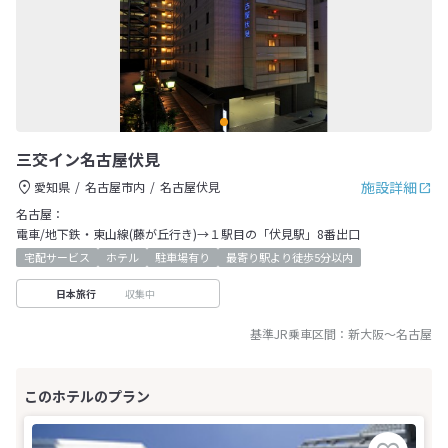
三交イン名古屋伏見
施設詳細
愛知県
名古屋市内
名古屋伏見
名古屋：
電車/地下鉄・東山線(藤が丘行き)→１駅目の「伏見駅」8番出口
宅配サービス
ホテル
駐車場有り
最寄り駅より徒歩5分以内
収集中
日本旅行
基準JR乗車区間：
新大阪
～
名古屋