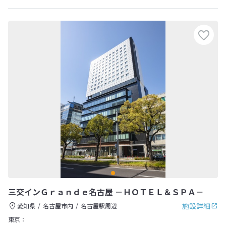
三交インＧｒａｎｄｅ名古屋 －ＨＯＴＥＬ＆ＳＰＡ－
施設詳細
愛知県
名古屋市内
名古屋駅周辺
東京：