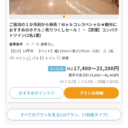
ご宿泊の１か月前から発売！Ｗｅｂコレスペシャル★観光に
おすすめのホテル♪売りつくしセール！ －【禁煙】コンパク
トツイン(2名1室)
食事なし
【広さ】14平米
【ベッド】幅110cm×長さ195cm（2台）
2名
ツイン
バス
トイレ
禁煙
17,400～23,200円
税込
おとな1名
基本代金合計
34,800〜46,400
円
(おとな2名 こども0名・1部屋/1泊2日)
おすすめポイント
プランの詳細
すべてのプランを見る
(20プラン、17部屋タイプ)