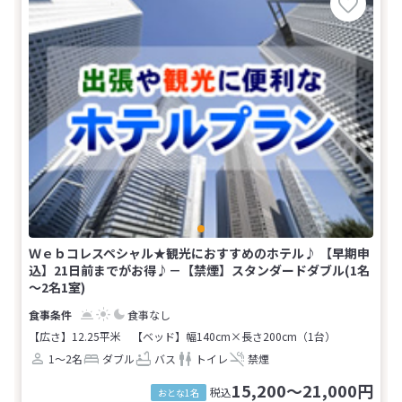
Ｗｅｂコレスペシャル★観光におすすめのホテル♪ 【早期申
込】21日前までがお得♪－【禁煙】スタンダードダブル(1名
～2名1室)
食事なし
【広さ】12.25平米
【ベッド】幅140cm×長さ200cm（1台）
1～2名
ダブル
バス
トイレ
禁煙
15,200～21,000円
税込
おとな1名