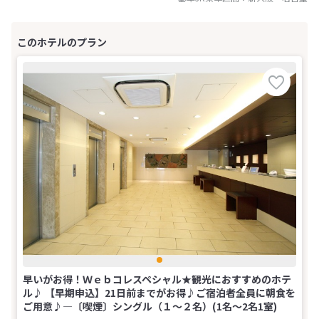
早いがお得！Ｗｅｂコレスペシャル★観光におすすめのホテ
ル♪ 【早期申込】21日前までがお得♪ご宿泊者全員に朝食を
ご用意♪―〔喫煙〕シングル（１～２名）(1名～2名1室)