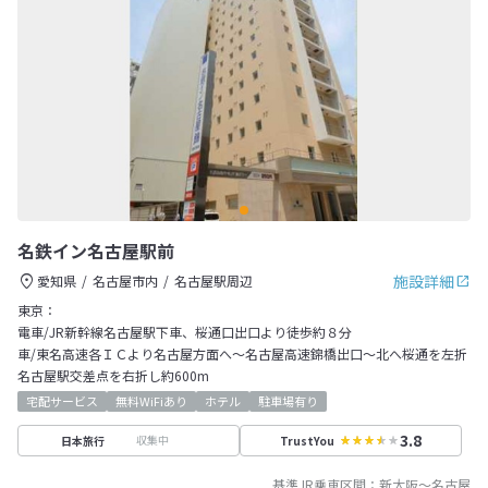
名鉄イン名古屋駅前
施設詳細
愛知県
名古屋市内
名古屋駅周辺
東京：
電車/JR新幹線名古屋駅下車、桜通口出口より徒歩約８分
車/東名高速各ＩＣより名古屋方面へ～名古屋高速錦橋出口～北へ桜通を左折
名古屋駅交差点を右折し約600m
宅配サービス
無料WiFiあり
ホテル
駐車場有り
3.8
収集中
日本旅行
TrustYou
基準JR乗車区間：
新大阪
～
名古屋