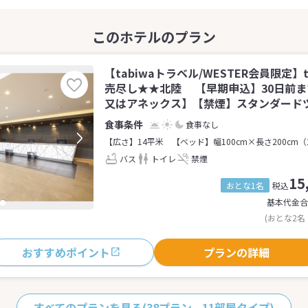
【tabiwaトラベル/WESTER会員限定】t
売尽し★★北陸 【早期申込】30日前
又はアネックス】【禁煙】スタンダードツイ
食事なし
【広さ】14平米
【ベッド】幅100cm×長さ200cm（
バス
トイレ
禁煙
15
おとな1名
税込
基本代金合
(おとな2名
おすすめポイント
プランの詳細
すべてのプランを見る
(38プラン、11部屋タイプ)