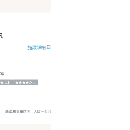
沢
施設詳細
下車
★以上
★★★★以上
基準JR乗車区間：
大阪
～
金沢