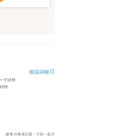
施設詳細
で15分
5分
基準JR乗車区間：
大阪
～
金沢