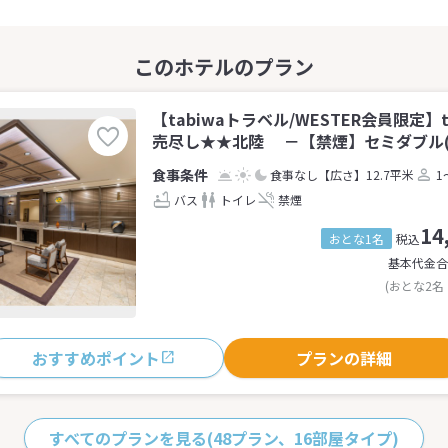
【tabiwaトラベル/WESTER会員限定】t
売尽し★★北陸 －【禁煙】セミダブル(1
食事なし
【広さ】12.7平米
1
バス
トイレ
禁煙
14
おとな1名
税込
基本代金合
(おとな2名
おすすめポイント
プランの詳細
すべてのプランを見る
(48プラン、16部屋タイプ)