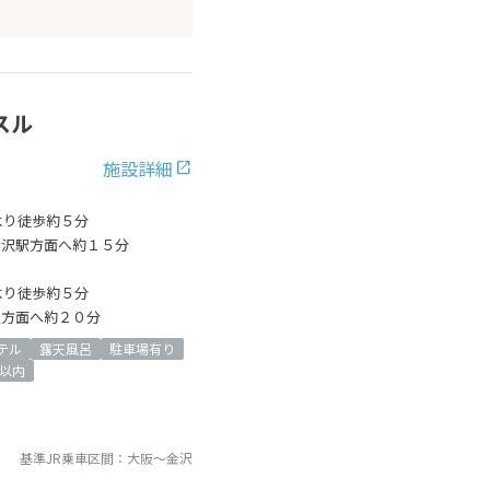
スル
施設詳細
より徒歩約５分
金沢駅方面へ約１５分
より徒歩約５分
駅方面へ約２０分
テル
露天風呂
駐車場有り
以内
基準JR乗車区間：
大阪
～
金沢