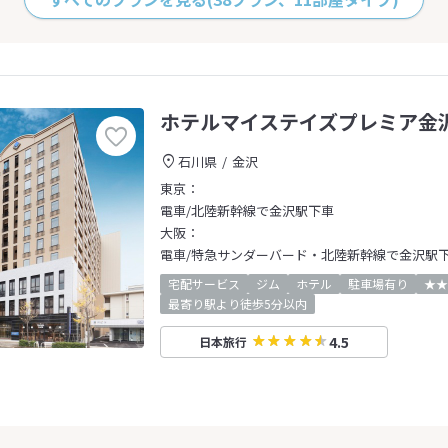
ホテルマイステイズプレミア金
石川県
金沢
東京：
電車/北陸新幹線で金沢駅下車
大阪：
電車/特急サンダーバード・北陸新幹線で金沢駅
宅配サービス
ジム
ホテル
駐車場有り
★★
最寄り駅より徒歩5分以内
4.5
日本旅行