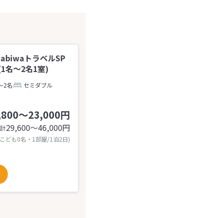
abiwaトラベルSP
名～2名1室)
～2名
セミダブル
,800～23,000円
29,600〜46,000
円
計
 こども0名・1部屋/1泊2日)