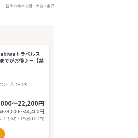
基準JR乗車区間：
大阪
～
金沢
tabiwaトラベルス
前までがお得♪－【禁
2台）
1～2名
,000～22,200円
28,000〜44,400
円
計
 こども0名・1部屋/1泊2日)