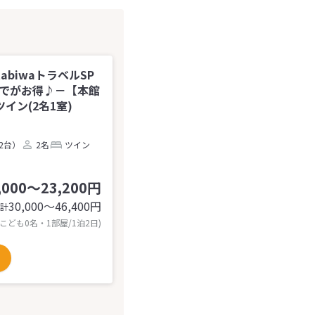
abiwaトラベルSP
までがお得♪－【本館
ン(2名1室)
2台）
2名
ツイン
,000～23,200円
30,000〜46,400
円
計
 こども0名・1部屋/1泊2日)