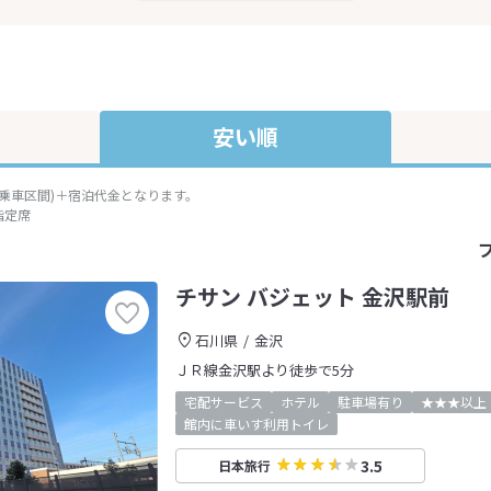
安い順
準乗車区間)＋宿泊代金となります。
指定席
チサン バジェット 金沢駅前
石川県
金沢
ＪＲ線金沢駅より徒歩で5分
宅配サービス
ホテル
駐車場有り
★★★以上
館内に車いす利用トイレ
3.5
日本旅行