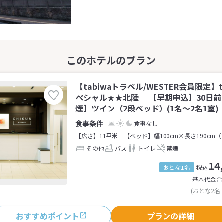
【tabiwaトラベル/WESTER会員限定】
ペシャル★★北陸 【早期申込】30日
煙】ツイン（2段ベッド）(1名～2名1室)
食事なし
【広さ】11平米
【ベッド】幅100cm×長さ190cm（
その他
バス
トイレ
禁煙
14
おとな1名
税込
基本代金合
(おとな2名
おすすめポイント
プランの詳細