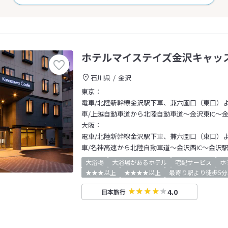
ホテルマイステイズ金沢キャッ
石川県
金沢
東京：
電車/北陸新幹線金沢駅下車、兼六園口（東口）
車/上越自動車道から北陸自動車道～金沢東IC～
大阪：
電車/北陸新幹線金沢駅下車、兼六園口（東口）
車/名神高速から北陸自動車道～金沢西IC～金沢
大浴場
大浴場があるホテル
宅配サービス
ホ
★★★以上
★★★★以上
最寄り駅より徒歩5分
4.0
日本旅行