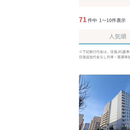
71
件中
1～10件表示
人気順
※下記旅行代金は、往復JR(基
往復追加代金なし列車・普通車