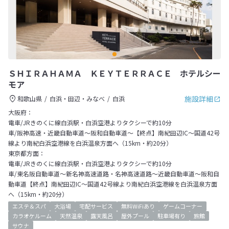
ＳＨＩＲＡＨＡＭＡ ＫＥＹＴＥＲＲＡＣＥ ホテルシー
モア
施設詳細
和歌山県
白浜・田辺・みなべ
白浜
大阪府：
電車/JRきのくに線白浜駅・白浜空港よりタクシーで約10分
車/阪神高速・近畿自動車道～阪和自動車道～【終点】南紀田辺IC～国道42号
線より南紀白浜空港線を白浜温泉方面へ（15km・約20分）
東京都方面：
電車/JRきのくに線白浜駅・白浜空港よりタクシーで約10分
車/東名阪自動車道～新名神高速道路・名神高速道路～近畿自動車道～阪和自
動車道【終点】南紀田辺IC～国道42号線より南紀白浜空港線を白浜温泉方面
へ（15km・約20分）
エステ＆スパ
大浴場
宅配サービス
無料WiFiあり
ゲームコーナー
カラオケルーム
天然温泉
露天風呂
屋外プール
駐車場有り
旅館
サウナ