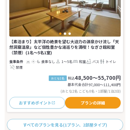
【素泊まり】太平洋の絶景を望む大迫力の源泉かけ流し「天
然洞窟温泉」など個性豊かな湯巡りを満喫！なぎさ館和室
（禁煙）(1名～5名1室)
食事なし
1～5名
和室
バス
トイレ
禁煙
48,500～55,700円
税込
おとな1名
基本代金合計
97,000〜111,400
円
(おとな2名 こども0名・1部屋/1泊2日)
おすすめポイント
プランの詳細
すべてのプランを見る
(1プラン、2部屋タイプ)