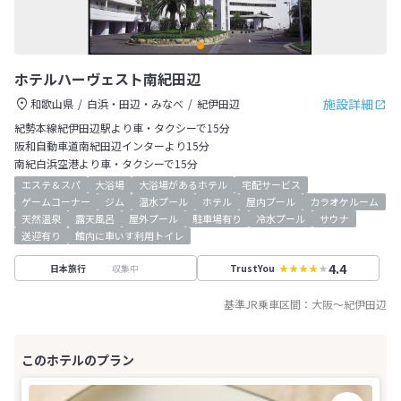
ホテルハーヴェスト南紀田辺
施設詳細
和歌山県
白浜・田辺・みなべ
紀伊田辺
紀勢本線紀伊田辺駅より車・タクシーで15分
阪和自動車道南紀田辺インターより15分
南紀白浜空港より車・タクシーで15分
エステ＆スパ
大浴場
大浴場があるホテル
宅配サービス
ゲームコーナー
ジム
温水プール
ホテル
屋内プール
カラオケルーム
天然温泉
露天風呂
屋外プール
駐車場有り
冷水プール
サウナ
送迎有り
館内に車いす利用トイレ
4.4
収集中
日本旅行
TrustYou
基準JR乗車区間：
大阪
～
紀伊田辺