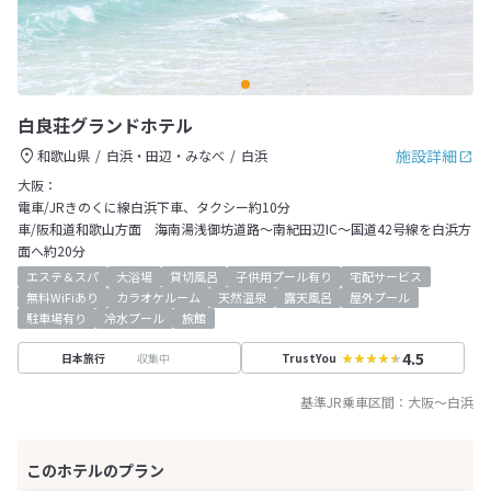
白良荘グランドホテル
施設詳細
和歌山県
白浜・田辺・みなべ
白浜
大阪：
電車/JRきのくに線白浜下車、タクシー約10分
車/阪和道和歌山方面 海南湯浅御坊道路～南紀田辺IC～国道42号線を白浜方
面へ約20分
エステ＆スパ
大浴場
貸切風呂
子供用プール有り
宅配サービス
無料WiFiあり
カラオケルーム
天然温泉
露天風呂
屋外プール
駐車場有り
冷水プール
旅館
4.5
収集中
日本旅行
TrustYou
基準JR乗車区間：
大阪
～
白浜