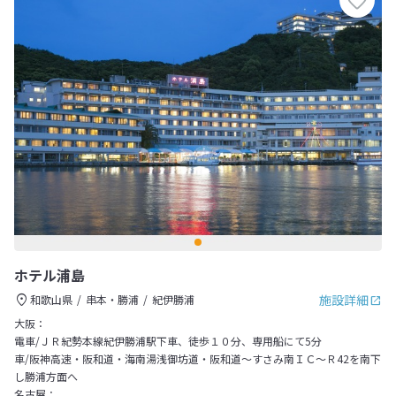
ホテル浦島
施設詳細
和歌山県
串本・勝浦
紀伊勝浦
大阪：
電車/ＪＲ紀勢本線紀伊勝浦駅下車、徒歩１０分、専用船にて5分
車/阪神高速・阪和道・海南湯浅御坊道・阪和道～すさみ南ＩＣ～Ｒ42を南下
し勝浦方面へ
名古屋：