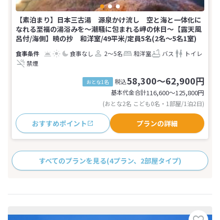
【素泊まり】日本三古湯 源泉かけ流し 空と海と一体化に
なれる至福の湯浴みを〜潮騒に包まれる岬の休日〜【露天風
呂付/海側】暁の抄 和洋室/49平米/定員5名(2名～5名1室)
食事なし
2～5名
和洋室
バス
トイレ
禁煙
58,300～62,900円
税込
おとな1名
基本代金合計
116,600〜125,800
円
(おとな2名 こども0名・1部屋/1泊2日)
おすすめポイント
プランの詳細
すべてのプランを見る
(4プラン、2部屋タイプ)