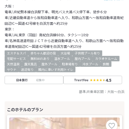
大阪：
電車/JR紀勢本線白浜駅下車、明光バス大浦バス停下車、徒歩６分
車/近畿自動車道から阪和自動車道へ入り、和歌山方面へ～阪和自動車道南紀
田辺IC～国道42号線を白浜方面へ約25分
東京：
電車/JAL東京（羽田）南紀白浜線60分、タクシー10分
車/名神高速道吹田ＪＣＴから近畿自動車道へ入り、和歌山方面へ～阪和自動
車道南紀田辺IC～国道42号線を白浜方面へ約25分
エステ＆スパ
赤ちゃん歓迎の宿
大浴場
子供用プール有り
宅配サービス
無料WiFiあり
温水プール
屋内プール
カラオケルーム
天然温泉
露天風呂
屋外プール
駐車場有り
冷水プール
旅館
サウナ
送迎有り
館内に車いす利用トイレ
4.5
収集中
日本旅行
TrustYou
基準JR乗車区間：
大阪
～
白浜