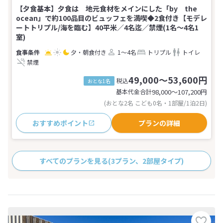
【夕食基本】夕食は 地元食材をメインにした「by the
ocean」で約100品目のビュッフェを満喫◆2食付き【モデレ
ートトリプル/海を臨む】40平米／4名迄／禁煙(1名～4名1
室)
夕・朝食付き
1～4名
トリプル
トイレ
禁煙
49,000～53,600円
税込
おとな1名
基本代金合計
98,000〜107,200
円
(おとな2名 こども0名・1部屋/1泊2日)
おすすめポイント
プランの詳細
すべてのプランを見る
(3プラン、2部屋タイプ)