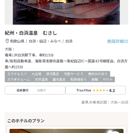
紀州・白浜温泉 むさし
施設詳細
和歌山県
白浜・田辺・みなべ
白浜
大阪：
電車/JR白浜駅下車、車約15分
車/阪和自動車道、海南湯浅御坊道路～南紀田辺IC～国道42号線経由、白浜方
面へ約25分
エステ＆スパ
大浴場
貸切風呂
宅配サービス
無料WiFiあり
カラオケルーム
天然温泉
露天風呂
駐車場有り
旅館
サウナ
4.2
収集中
日本旅行
TrustYou
基準JR乗車区間：
大阪
～
白浜