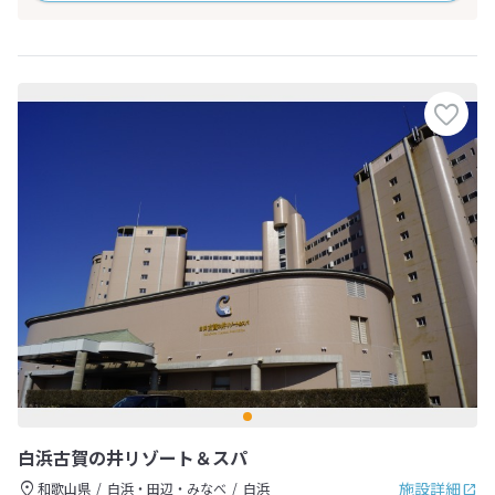
白浜古賀の井リゾート＆スパ
施設詳細
和歌山県
白浜・田辺・みなべ
白浜