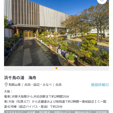
浜千鳥の湯 海舟
施設詳細
和歌山県
白浜・田辺・みなべ
白浜
大阪：
電車/JR新大阪駅からJR白浜駅まで約2時間20分
車/大阪（松原JCT）から近畿道および阪和道で約2時間～南紀田辺ＩＣ～国
道42号線（田辺バイパス・経由）で約20分
エステ＆スパ
大浴場
貸切風呂
宅配サービス
無料WiFiあり
天然温泉