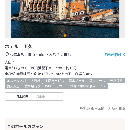
ホテル 川久
施設詳細
和歌山県
白浜・田辺・みなべ
白浜
大阪：
電車/JRきのくに線白浜駅下車 お車で約10分
車/阪和自動車道～南紀田辺IC～R42を南下、白浜方面へ
エステ＆スパ
大浴場
宅配サービス
温水プール
屋内プール
天然温泉
露天風呂
駐車場有り
旅館
サウナ
館内に車いす利用トイレ
収集中
日本旅行
基準JR乗車区間：
大阪
～
白浜