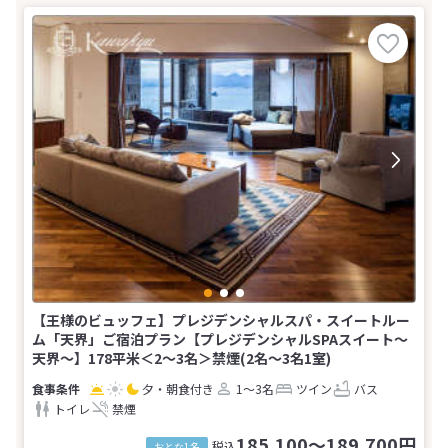
【王様のビュッフェ】プレジデンシャルスパ・スイートルー
ム「天界」ご宿泊プラン【プレジデンシャルSPAスイート〜
天界〜】178平米＜2〜3名＞禁煙(2名～3名1室)
夕・朝食付き
1～3名
ツイン
バス
トイレ
禁煙
185,100～189,700円
税込
おとな1名