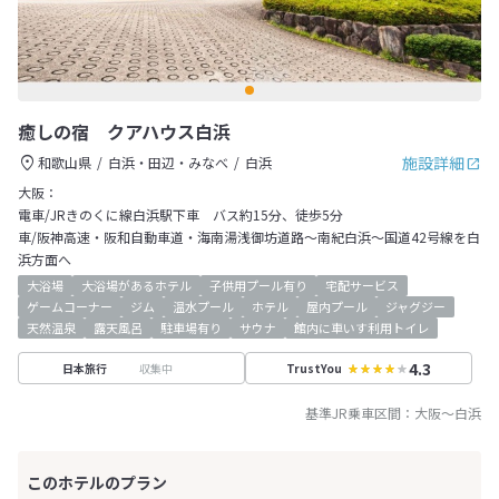
癒しの宿 クアハウス白浜
施設詳細
和歌山県
白浜・田辺・みなべ
白浜
大阪：
電車/JRきのくに線白浜駅下車 バス約15分、徒歩5分
車/阪神高速・阪和自動車道・海南湯浅御坊道路～南紀白浜～国道42号線を白
浜方面へ
大浴場
大浴場があるホテル
子供用プール有り
宅配サービス
ゲームコーナー
ジム
温水プール
ホテル
屋内プール
ジャグジー
天然温泉
露天風呂
駐車場有り
サウナ
館内に車いす利用トイレ
4.3
収集中
日本旅行
TrustYou
基準JR乗車区間：
大阪
～
白浜