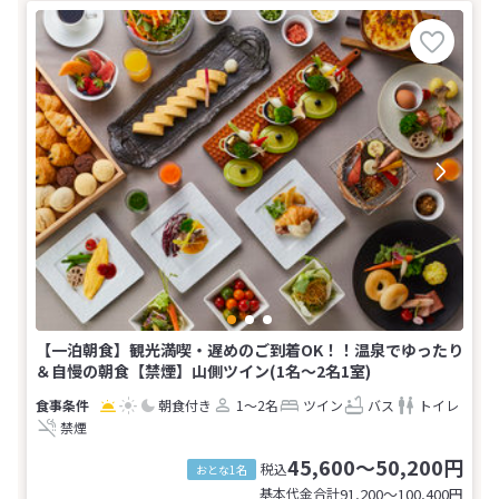
【一泊朝食】観光満喫・遅めのご到着OK！！温泉でゆったり
＆自慢の朝食【禁煙】山側ツイン(1名～2名1室)
朝食付き
1～2名
ツイン
バス
トイレ
禁煙
45,600～50,200円
税込
おとな1名
基本代金合計
91,200〜100,400
円