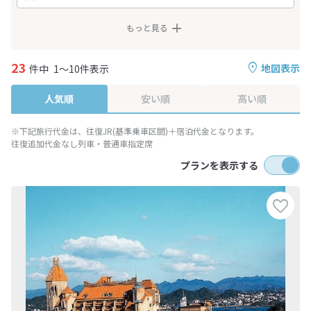
もっと見る
23
地図表示
件中
1～10件表示
人気順
安い順
高い順
※下記旅行代金は、往復JR(基準乗車区間)＋宿泊代金となります。
往復追加代金なし列車・普通車指定席
プランを表示する