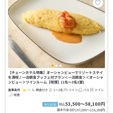
【チェーンホテル特集】オーシャンビューでリゾートステイ
を満喫♪一泊朝食ブッフェ付プラン＜一泊朝食＞＜オーシャ
ンビュー＞ツインルーム【喫煙】(1名～3名1室)
朝食付き
1～2名
ツイン
バス
トイレ
喫煙
53,500～58,100円
税込
おとな1名
基本代金合計
107,000〜116,200
円