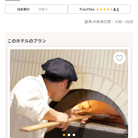
4.1
収集中
日本旅行
TrustYou
基準JR乗車区間：
大阪
～
白浜