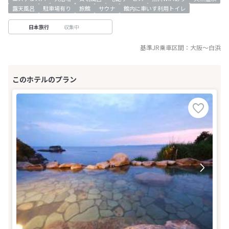
露天風呂
駐車場有り
旅館
サウナ
館内に車いす利用トイレ
収集中
日本旅行
基準JR乗車区間：
大阪
～
白浜