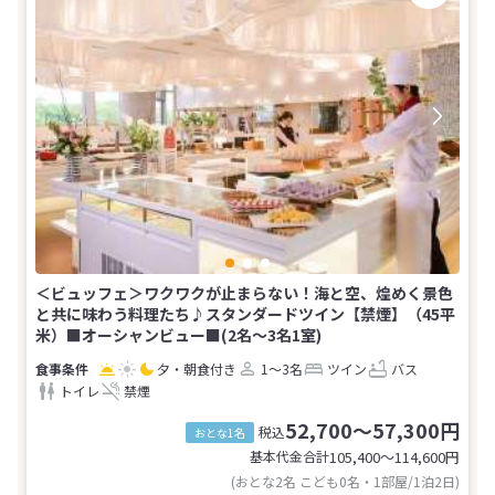
＜ビュッフェ＞ワクワクが止まらない！海と空、煌めく景色
と共に味わう料理たち♪スタンダードツイン【禁煙】（45平
米）■オーシャンビュー■(2名～3名1室)
夕・朝食付き
1～3名
ツイン
バス
トイレ
禁煙
52,700～57,300円
税込
おとな1名
基本代金合計
105,400〜114,600
円
(おとな2名 こども0名・1部屋/1泊2日)