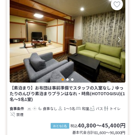
【素泊まり】お布団は事前準備でスタッフの入室なし♪ゆっ
たりのんびり素泊まりプランはなれ・時鳥(HOTOTOGISU)(1
名～5名1室)
食事なし
1～5名
和室
バス
トイレ
禁煙
40,800～45,400円
税込
おとな1名
基本代金合計
81,600〜90,800
円