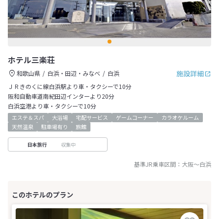
ホテル三楽荘
施設詳細
和歌山県
白浜・田辺・みなべ
白浜
ＪＲきのくに線白浜駅より車・タクシーで10分
阪和自動車道南紀田辺インターより20分
白浜空港より車・タクシーで10分
エステ＆スパ
大浴場
宅配サービス
ゲームコーナー
カラオケルーム
天然温泉
駐車場有り
旅館
収集中
日本旅行
基準JR乗車区間：
大阪
～
白浜