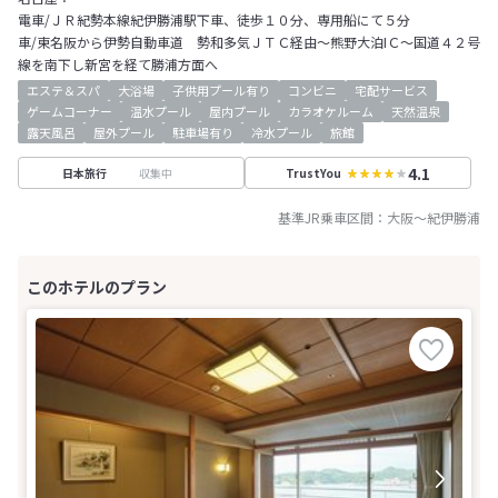
電車/ＪＲ紀勢本線紀伊勝浦駅下車、徒歩１０分、専用船にて５分
車/東名阪から伊勢自動車道 勢和多気ＪＴＣ経由～熊野大泊IＣ～国道４２号
線を南下し新宮を経て勝浦方面へ
エステ＆スパ
大浴場
子供用プール有り
コンビニ
宅配サービス
ゲームコーナー
温水プール
屋内プール
カラオケルーム
天然温泉
露天風呂
屋外プール
駐車場有り
冷水プール
旅館
4.1
収集中
日本旅行
TrustYou
基準JR乗車区間：
大阪
～
紀伊勝浦