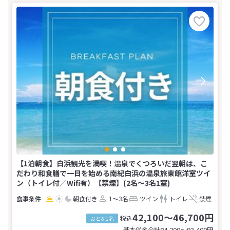
【1泊朝食】白浜観光を満喫！温泉でくつろいだ翌朝は、こ
だわり和食膳で一日を始める南紀白浜の温泉旅東館洋室ツイ
ン（トイレ付／Wifi有）【禁煙】(2名～3名1室)
朝食付き
1～3名
ツイン
トイレ
禁煙
42,100～46,700円
税込
おとな1名
基本代金合計
84,200〜93,400
円