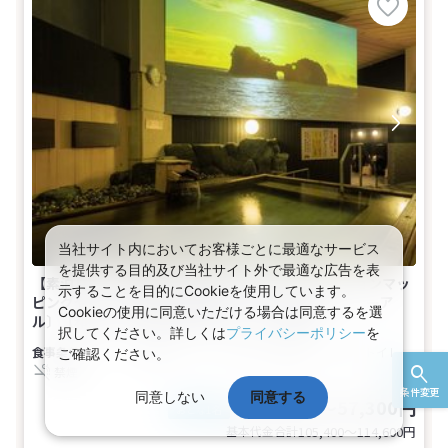
当社サイト内においてお客様ごとに最適なサービス
を提供する目的及び当社サイト外で最適な広告を表
【素泊り】＜全室海側＞温泉大浴場のプロジェクションマッ
示することを目的にCookieを使用しています。
ピングや凪フロアの滞在も満喫♪〔2024年2月リニューア
Cookieの使用に同意いただける場合は同意するを選
ル〕【和室】＜禁煙＞素泊まり(1名～5名1室)
択してください。詳しくは
プライバシーポリシー
を
食事なし
1～5名
和室
バス
トイレ
ご確認ください。
禁煙
条件変更
同意しない
同意する
52,700～57,300円
税込
おとな1名
基本代金合計
105,400〜114,600
円