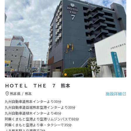
ＨＯＴＥＬ ＴＨＥ ７ 熊本
施設詳細
熊本県
熊本
九州自動車道熊本インターより30分
九州自動車道益城熊本空港インターより30分
九州自動車道植木インターより40分
阿蘇くまもと空港より空港リムジンバスで60分
阿蘇くまもと空港より車・タクシーで35分
ＪＲ熊本駅より市電で7分