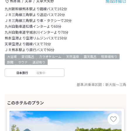
施設詳細
熊本県
天草
天草大矢野
九州新幹線熊本駅より路線バスで102分
ＪＲ三角線三角駅より送迎バスで20分
ＪＲ三角線三角駅より車・タクシーで20分
九州自動車道松橋インターより60分
九州自動車道宇城氷川インターより70分
熊本空港より空港リムジンバスで150分
天草空港より路線バスで70分
ＪＲ熊本駅より直行バスで90分
大浴場
貸切風呂
カラオケルーム
天然温泉
露天風呂
駐車場有り
旅館
サウナ
送迎有り
収集中
日本旅行
基準JR乗車区間：
新大阪
～
三角