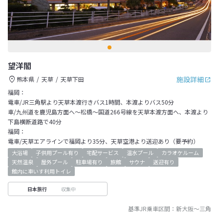
望洋閣
施設詳細
熊本県
天草
天草下田
福岡：
電車/JR三角駅より天草本渡行きバス1時間、本渡よりバス50分
車/九州道を鹿児島方面へ～松橋～国道266号線を天草本渡方面へ、本渡より
下島横断道路で40分
福岡：
電車/天草エアラインで福岡より35分、天草空港より送迎あり（要予約）
大浴場
子供用プール有り
宅配サービス
温水プール
カラオケルーム
天然温泉
屋外プール
駐車場有り
旅館
サウナ
送迎有り
館内に車いす利用トイレ
収集中
日本旅行
基準JR乗車区間：
新大阪
～
三角