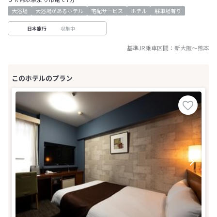
大浴場
大浴場があるホテル
宅配サービス
ホテル
駐車場有り
収集中
日本旅行
基準JR乗車区間：
新大阪
～
熊本