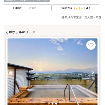
4.1
収集中
日本旅行
TrustYou
基準JR乗車区間：
新大阪
～
阿蘇