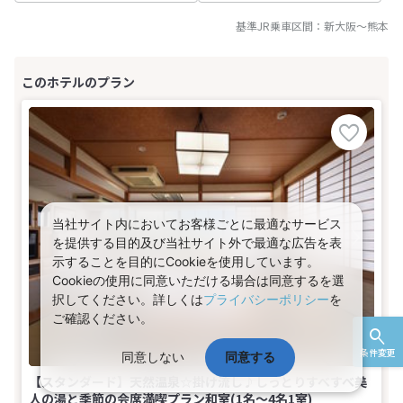
基準JR乗車区間：
新大阪
～
熊本
当社サイト内においてお客様ごとに最適なサービス
を提供する目的及び当社サイト外で最適な広告を表
示することを目的にCookieを使用しています。
Cookieの使用に同意いただける場合は同意するを選
択してください。詳しくは
プライバシーポリシー
を
ご確認ください。
条件変更
同意しない
同意する
【スタンダード】天然温泉☆掛け流し♪しっとりすべすべ美
人の湯と季節の会席満喫プラン和室(1名～4名1室)