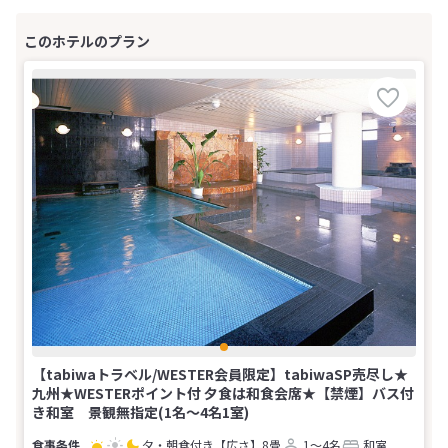
【tabiwaトラベル/WESTER会員限定】tabiwaSP売尽し★
九州★WESTERポイント付 夕食は和食会席★【禁煙】バス付
き和室 景観無指定(1名～4名1室)
夕・朝食付き
【広さ】8畳
1～4名
和室