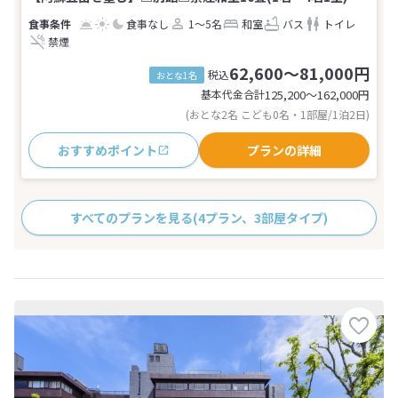
食事なし
1～5名
和室
バス
トイレ
禁煙
62,600～81,000円
税込
おとな1名
基本代金合計
125,200〜162,000
円
(おとな2名 こども0名・1部屋/1泊2日)
おすすめポイント
プランの詳細
すべてのプランを見る
(4プラン、3部屋タイプ)