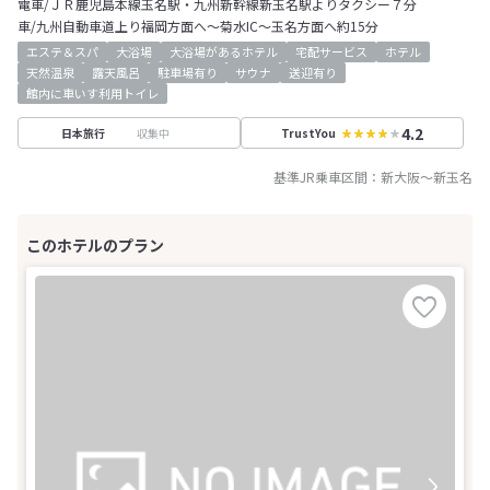
電車/ＪＲ鹿児島本線玉名駅・九州新幹線新玉名駅よりタクシー７分
車/九州自動車道上り福岡方面へ～菊水IC～玉名方面へ約15分
エステ＆スパ
大浴場
大浴場があるホテル
宅配サービス
ホテル
天然温泉
露天風呂
駐車場有り
サウナ
送迎有り
館内に車いす利用トイレ
4.2
収集中
日本旅行
TrustYou
基準JR乗車区間：
新大阪
～
新玉名