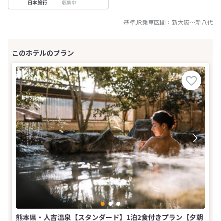
収集中
日本旅行
基準JR乗車区間：
新大阪
～
新八代
熊本県・人吉温泉【スタンダード】1泊2食付きプラン【夕朝