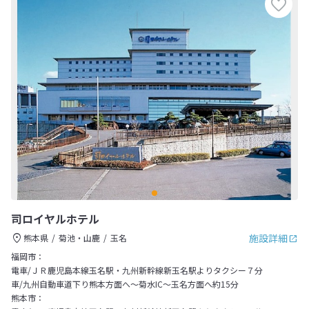
司ロイヤルホテル
施設詳細
熊本県
菊池・山鹿
玉名
福岡市：
電車/ＪＲ鹿児島本線玉名駅・九州新幹線新玉名駅よりタクシー７分
車/九州自動車道下り熊本方面へ～菊水IC～玉名方面へ約15分
熊本市：