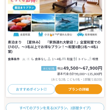
素泊まり 【夏休み】 『家族連れ大歓迎！』全室和室での
びのび。〜3名以上でお得なプラン！〜和室8畳(2名～4名1
室)
食事なし
1～4名
和室
トイレ
喫煙
49,500～67,900円
税込
おとな1名
基本代金合計
99,000〜135,800
円
(おとな2名 こども0名・1部屋/1泊2日)
おすすめポイント
プランの詳細
すべてのプランを見る
(6プラン、2部屋タイプ)