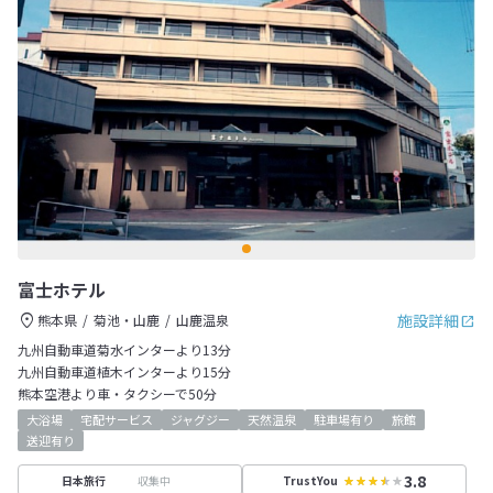
富士ホテル
施設詳細
熊本県
菊池・山鹿
山鹿温泉
九州自動車道菊水インターより13分
九州自動車道植木インターより15分
熊本空港より車・タクシーで50分
大浴場
宅配サービス
ジャグジー
天然温泉
駐車場有り
旅館
送迎有り
3.8
収集中
日本旅行
TrustYou