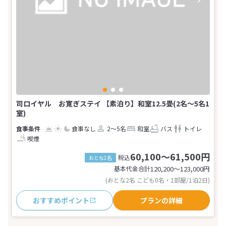
司ロイヤル お寛ぎステイ 【素泊り】和室12.5畳(2名～5名1
室)
食事なし
2～5名
和室
バス
トイレ
喫煙
60,100～61,500円
税込
おとな1名
基本代金合計
120,200〜123,000
円
(おとな2名 こども0名・1部屋/1泊2日)
おすすめポイント
プランの詳細