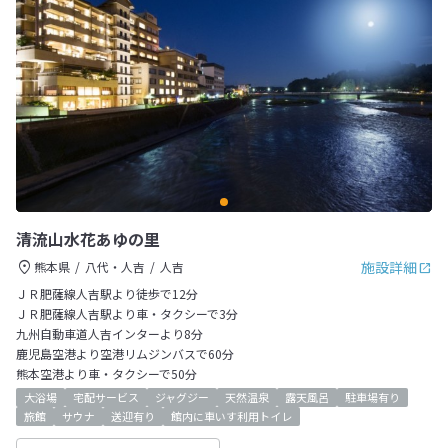
清流山水花あゆの里
施設詳細
熊本県
八代・人吉
人吉
ＪＲ肥薩線人吉駅より徒歩で12分
ＪＲ肥薩線人吉駅より車・タクシーで3分
九州自動車道人吉インターより8分
鹿児島空港より空港リムジンバスで60分
熊本空港より車・タクシーで50分
大浴場
宅配サービス
ジャグジー
天然温泉
露天風呂
駐車場有り
旅館
サウナ
送迎有り
館内に車いす利用トイレ