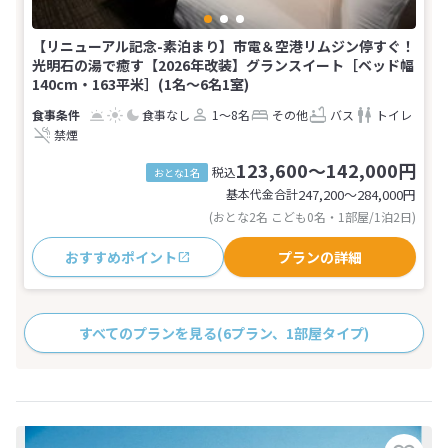
【リニューアル記念-素泊まり】市電＆空港リムジン停すぐ！
光明石の湯で癒す【2026年改装】グランスイート［ベッド幅
140cm・163平米］(1名～6名1室)
食事なし
1～8名
その他
バス
トイレ
禁煙
123,600～142,000円
税込
おとな1名
基本代金合計
247,200〜284,000
円
(おとな2名 こども0名・1部屋/1泊2日)
おすすめポイント
プランの詳細
すべてのプランを見る
(6プラン、1部屋タイプ)