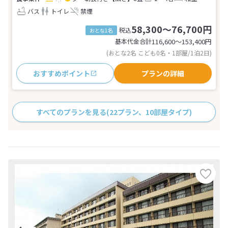
バス
トイレ
禁煙
58,300～76,700円
税込
おとな1名
基本代金合計
116,600〜153,400
円
(おとな2名 こども0名・1部屋/1泊2日)
おすすめポイント
プランの詳細
すべてのプランを見る
(22プラン、10部屋タイプ)