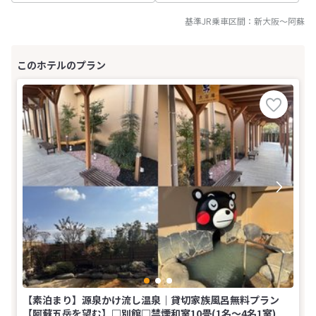
基準JR乗車区間：
新大阪
～
阿蘇
【素泊まり】源泉かけ流し温泉｜貸切家族風呂無料プラン
【阿蘇五岳を望む】□別館□禁煙和室10畳(1名～4名1室)