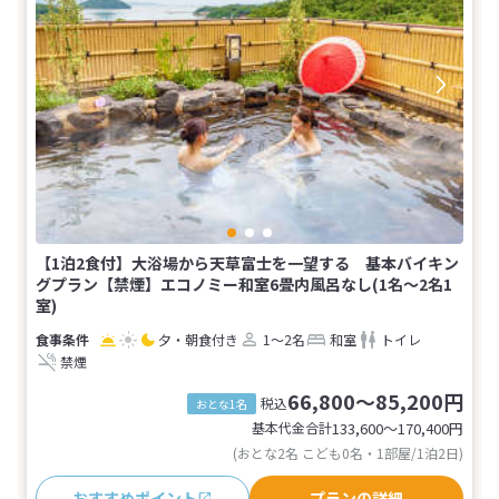
【1泊2食付】大浴場から天草富士を一望する 基本バイキン
グプラン【禁煙】エコノミー和室6畳内風呂なし(1名～2名1
室)
夕・朝食付き
1～2名
和室
トイレ
禁煙
66,800～85,200円
税込
おとな1名
基本代金合計
133,600〜170,400
円
(おとな2名 こども0名・1部屋/1泊2日)
おすすめポイント
プランの詳細