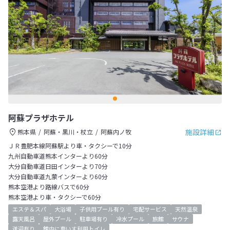
阿蘇プラザホテル
施設詳細
熊本県
阿蘇・黒川・杖立
阿蘇内ノ牧
ＪＲ豊肥本線阿蘇駅より車・タクシーで10分
九州自動車道熊本インターより60分
大分自動車道日田インターより70分
大分自動車道九蒙インターより60分
熊本空港より路線バスで60分
熊本空港より車・タクシーで60分
エステ＆スパ
大浴場
子供用プール有り
宅配サービス
天然温泉
露天風呂
屋外プール
駐車場有り
冷水プール
旅館
サウナ
送迎有り
館内に車いす利用トイレ