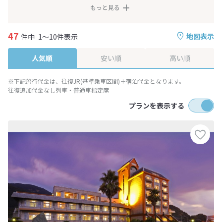
もっと見る
47
地図表示
件中
1～10件表示
人気順
安い順
高い順
※下記旅行代金は、往復JR(基準乗車区間)＋宿泊代金となります。
往復追加代金なし列車・普通車指定席
プランを表示する