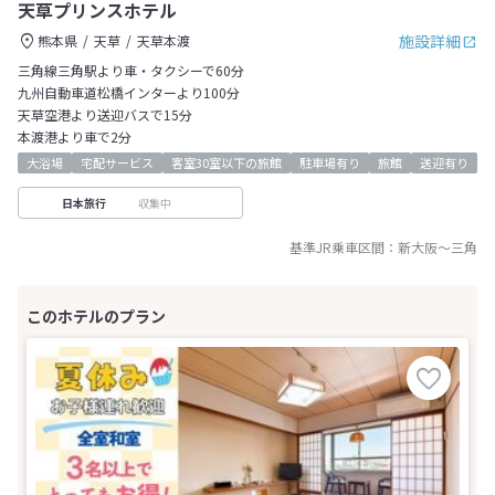
天草プリンスホテル
施設詳細
熊本県
天草
天草本渡
三角線三角駅より車・タクシーで60分
九州自動車道松橋インターより100分
天草空港より送迎バスで15分
本渡港より車で2分
大浴場
宅配サービス
客室30室以下の旅館
駐車場有り
旅館
送迎有り
収集中
日本旅行
基準JR乗車区間：
新大阪
～
三角