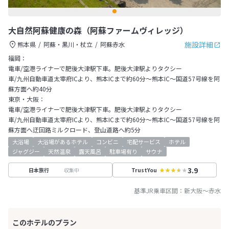
大自然阿蘇健康の森（阿蘇ファームヴィレッジ）
施設詳細
熊本県
阿蘇・黒川・杖立
阿蘇赤水
福岡：
電車/空港ライナーで肥後大津駅下車。肥後大津駅よりタクシー
車/九州自動車道太宰府ICより、熊本ICまで約60分～熊本IC～国道57号線を阿
蘇方面へ約40分
東京・大阪：
電車/空港ライナーで肥後大津駅下車。肥後大津駅よりタクシー
車/九州自動車道太宰府ICより、熊本ICまで約60分～熊本IC～国道57号線を阿
蘇方面へ迂回路ミルクロード、登山道路へ約5分
大浴場
大浴場があるホテル
コンビニ
宅配サービス
ホテル
ジャグジー
天然温泉
露天風呂
駐車場有り
サウナ
3.9
収集中
日本旅行
TrustYou
基準JR乗車区間：
新大阪
～
赤水