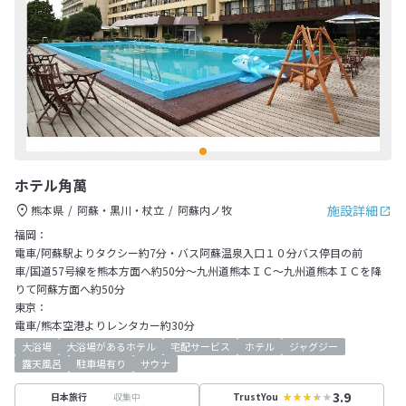
ホテル角萬
施設詳細
熊本県
阿蘇・黒川・杖立
阿蘇内ノ牧
福岡：
電車/阿蘇駅よりタクシー約7分・バス阿蘇温泉入口１０分バス停目の前
車/国道57号線を熊本方面へ約50分～九州道熊本ＩＣ～九州道熊本ＩＣを降
りて阿蘇方面へ約50分
東京：
電車/熊本空港よりレンタカー約30分
大浴場
大浴場があるホテル
宅配サービス
ホテル
ジャグジー
露天風呂
駐車場有り
サウナ
3.9
収集中
日本旅行
TrustYou