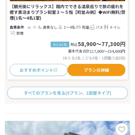
【観光後にリラックス】館内でできる温泉巡りで旅の疲れを
癒す素泊まりプラン和室３〜５階【町並み側】◆WiFi無料/禁
煙(1名～4名1室)
食事なし
1～4名
和室
バス
トイレ
禁煙
58,900～77,300円
税込
おとな1名
基本代金合計
117,800〜154,600
円
(おとな2名 こども0名・1部屋/1泊2日)
おすすめポイント
プランの詳細
すべてのプランを見る
(5プラン、1部屋タイプ)