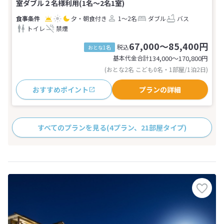
室ダブル２名様利用(1名～2名1室)
夕・朝食付き
1～2名
ダブル
バス
トイレ
禁煙
67,000～85,400円
税込
おとな1名
基本代金合計
134,000〜170,800
円
(おとな2名 こども0名・1部屋/1泊2日)
おすすめポイント
プランの詳細
すべてのプランを見る
(4プラン、21部屋タイプ)