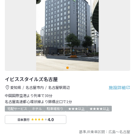
イビススタイルズ名古屋
施設詳細
愛知県
名古屋市内
名古屋駅周辺
中国国際空港より列車で30分
名古屋高速都心環状線より錦橋出口で1分
宅配サービス
ホテル
駐車場有り
★★★以上
★★★★以上
4.0
日本旅行
基準JR乗車区間：
広島
～
名古屋