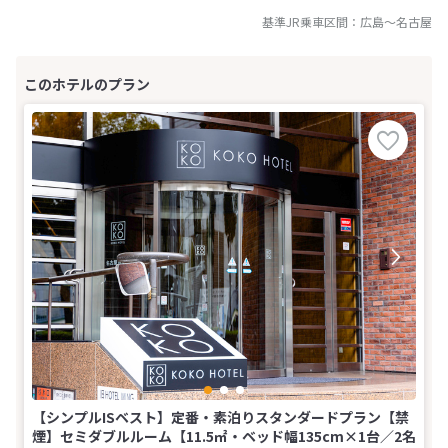
基準JR乗車区間：
広島
～
名古屋
【シンプルISベスト】定番・素泊りスタンダードプラン【禁
煙】セミダブルルーム【11.5㎡・ベッド幅135cm×1台／2名