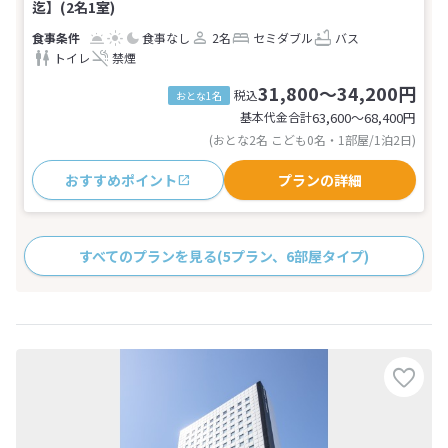
迄】(2名1室)
食事なし
2名
セミダブル
バス
トイレ
禁煙
31,800～34,200円
税込
おとな1名
基本代金合計
63,600〜68,400
円
(おとな2名 こども0名・1部屋/1泊2日)
おすすめポイント
プランの詳細
すべてのプランを見る
(5プラン、6部屋タイプ)