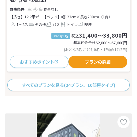
食事なし
【広さ】12.2平米
【ベッド】幅123cm×長さ200cm（1台）
1～2名
その他
バス
トイレ
喫煙
31,400～33,800円
税込
おとな1名
基本代金合計
62,800〜67,600
円
(おとな2名 こども0名・1部屋/1泊2日)
おすすめポイント
プランの詳細
すべてのプランを見る
(24プラン、10部屋タイプ)