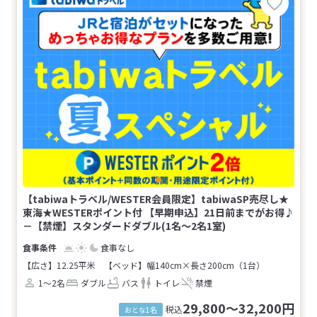
【tabiwaトラベル/WESTER会員限定】tabiwaSP売尽し★
東海★WESTERポイント付 【早期申込】21日前までがお得♪
－【禁煙】スタンダードダブル(1名～2名1室)
食事なし
【広さ】12.25平米
【ベッド】幅140cm×長さ200cm（1台）
1～2名
ダブル
バス
トイレ
禁煙
29,800～32,200円
税込
おとな1名