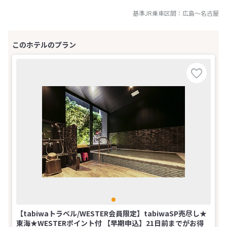
基準JR乗車区間：
広島
～
名古屋
【tabiwaトラベル/WESTER会員限定】tabiwaSP売尽し★
東海★WESTERポイント付 【早期申込】21日前までがお得