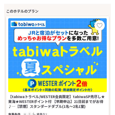
【tabiwaトラベル/WESTER会員限定】tabiwaSP売尽し★
東海★WESTERポイント付 【早期申込】21日前までがお得
♪―【禁煙】スタンダードダブル(1名～2名1室)
食事なし