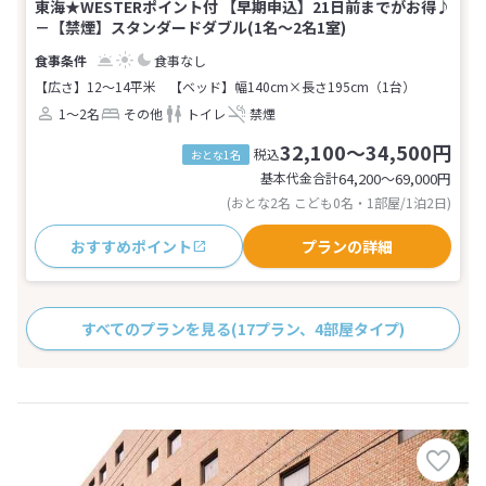
東海★WESTERポイント付 【早期申込】21日前までがお得♪
－【禁煙】スタンダードダブル(1名～2名1室)
食事なし
【広さ】12～14平米
【ベッド】幅140cm×長さ195cm（1台）
1～2名
その他
トイレ
禁煙
32,100～34,500円
税込
おとな1名
基本代金合計
64,200〜69,000
円
(おとな2名 こども0名・1部屋/1泊2日)
おすすめポイント
プランの詳細
すべてのプランを見る
(17プラン、4部屋タイプ)