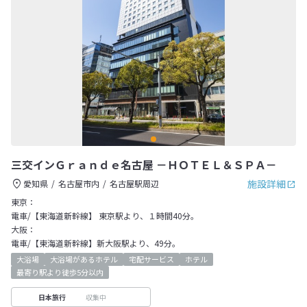
三交インＧｒａｎｄｅ名古屋 －ＨＯＴＥＬ＆ＳＰＡ－
施設詳細
愛知県
名古屋市内
名古屋駅周辺
東京：
電車/【東海道新幹線】 東京駅より、１時間40分。
大阪：
電車/【東海道新幹線】新大阪駅より、49分。
大浴場
大浴場があるホテル
宅配サービス
ホテル
最寄り駅より徒歩5分以内
収集中
日本旅行