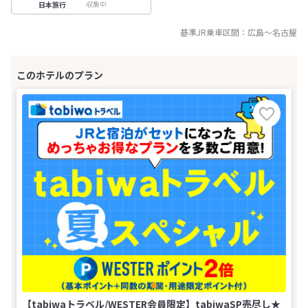
収集中
日本旅行
基準JR乗車区間：
広島
～
名古屋
【tabiwaトラベル/WESTER会員限定】tabiwaSP売尽し★