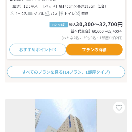
【広さ】12.5平米
【ベッド】幅140cm×長さ195cm（1台）
1～2名
ダブル
バス
トイレ
禁煙
30,300～32,700円
税込
おとな1名
基本代金合計
60,600〜65,400
円
(おとな2名 こども0名・1部屋/1泊2日)
おすすめポイント
プランの詳細
すべてのプランを見る
(14プラン、1部屋タイプ)