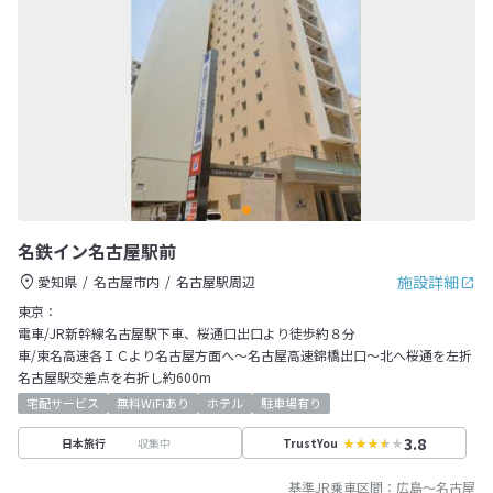
名鉄イン名古屋駅前
施設詳細
愛知県
名古屋市内
名古屋駅周辺
東京：
電車/JR新幹線名古屋駅下車、桜通口出口より徒歩約８分
車/東名高速各ＩＣより名古屋方面へ～名古屋高速錦橋出口～北へ桜通を左折
名古屋駅交差点を右折し約600m
宅配サービス
無料WiFiあり
ホテル
駐車場有り
3.8
収集中
日本旅行
TrustYou
基準JR乗車区間：
広島
～
名古屋