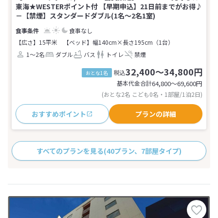
東海★WESTERポイント付 【早期申込】21日前までがお得♪
－【禁煙】スタンダードダブル(1名～2名1室)
食事なし
【広さ】15平米
【ベッド】幅140cm×長さ195cm（1台）
1～2名
ダブル
バス
トイレ
禁煙
32,400～34,800円
税込
おとな1名
基本代金合計
64,800〜69,600
円
(おとな2名 こども0名・1部屋/1泊2日)
おすすめポイント
プランの詳細
すべてのプランを見る
(40プラン、7部屋タイプ)