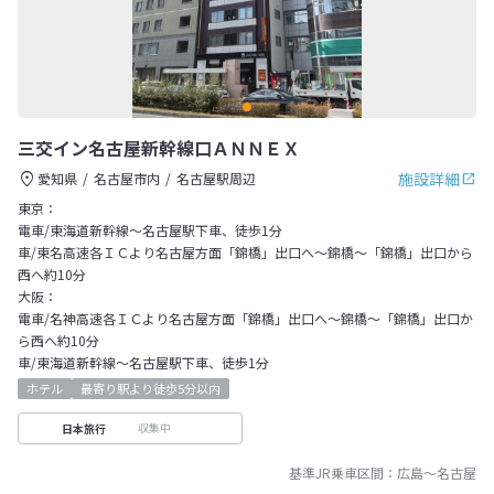
三交イン名古屋新幹線口ＡＮＮＥＸ
施設詳細
愛知県
名古屋市内
名古屋駅周辺
東京：
電車/東海道新幹線～名古屋駅下車、徒歩1分
車/東名高速各ＩＣより名古屋方面「錦橋」出口へ～錦橋～「錦橋」出口から
西へ約10分
大阪：
電車/名神高速各ＩＣより名古屋方面「錦橋」出口へ～錦橋～「錦橋」出口か
ら西へ約10分
車/東海道新幹線～名古屋駅下車、徒歩1分
ホテル
最寄り駅より徒歩5分以内
収集中
日本旅行
基準JR乗車区間：
広島
～
名古屋