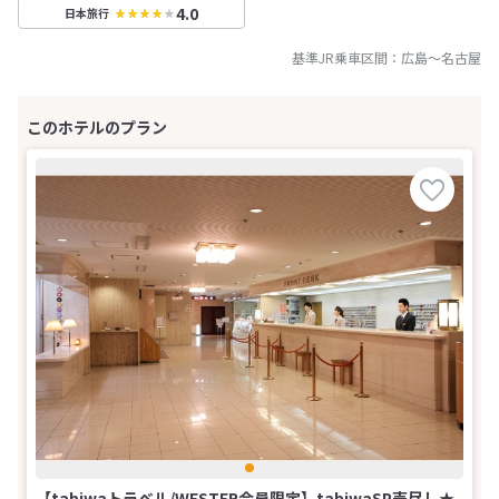
4.0
日本旅行
基準JR乗車区間：
広島
～
名古屋
【tabiwaトラベル/WESTER会員限定】tabiwaSP売尽し★