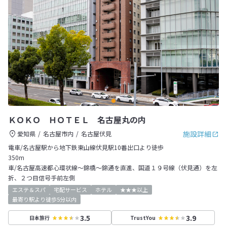
ＫＯＫＯ ＨＯＴＥＬ 名古屋丸の内
施設詳細
愛知県
名古屋市内
名古屋伏見
電車/名古屋駅から地下鉄東山線伏見駅10番出口より徒歩
350m
車/名古屋高速都心環状線～錦橋～錦通を直進、国道１９号線（伏見通）を左
折、２つ目信号手前左側
エステ＆スパ
宅配サービス
ホテル
★★★以上
最寄り駅より徒歩5分以内
3.5
3.9
日本旅行
TrustYou