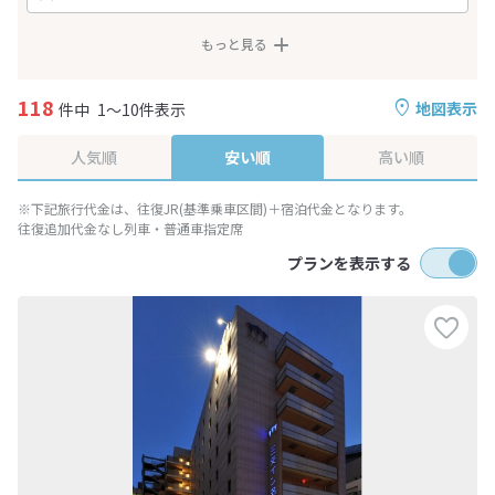
もっと見る
118
地図表示
件中
1～10件表示
人気順
安い順
高い順
※下記旅行代金は、往復JR(基準乗車区間)＋宿泊代金となります。
往復追加代金なし列車・普通車指定席
プランを表示する