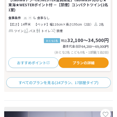
東海★WESTERポイント付 －【禁煙】コンパクトツイン(2名
1室)
食事なし
【広さ】14平米
【ベッド】幅110cm×長さ195cm（2台）
2名
ツイン
バス
トイレ
禁煙
32,100～34,500円
税込
おとな1名
基本代金合計
64,200〜69,000
円
(おとな2名 こども0名・1部屋/1泊2日)
おすすめポイント
プランの詳細
すべてのプランを見る
(24プラン、17部屋タイプ)