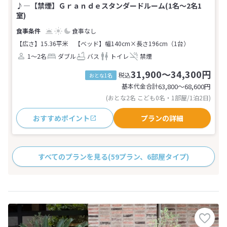
♪―【禁煙】Ｇｒａｎｄｅスタンダードルーム(1名～2名1
室)
食事なし
【広さ】15.36平米
【ベッド】幅140cm×長さ196cm（1台）
1～2名
ダブル
バス
トイレ
禁煙
31,900～34,300円
税込
おとな1名
基本代金合計
63,800〜68,600
円
(おとな2名 こども0名・1部屋/1泊2日)
おすすめポイント
プランの詳細
すべてのプランを見る
(59プラン、6部屋タイプ)