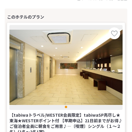
【tabiwaトラベル/WESTER会員限定】tabiwaSP売尽し★
東海★WESTERポイント付 【早期申込】21日前までがお得♪
ご宿泊者全員に朝食をご用意♪―〔喫煙〕シングル（１～２
名）(1名～2名1室)