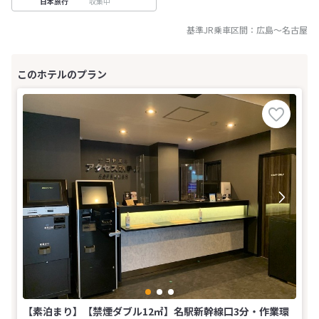
収集中
日本旅行
基準JR乗車区間：
広島
～
名古屋
【素泊まり】【禁煙ダブル12㎡】名駅新幹線口3分・作業環