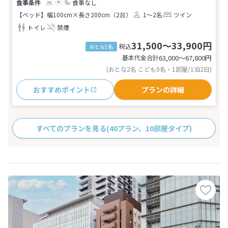
食事なし
【ベッド】幅100cm×長さ200cm（2台）
1～2名
ツイン
トイレ
禁煙
31,500～33,900円
税込
おとな1名
基本代金合計
63,000〜67,800
円
(おとな2名 こども0名・1部屋/1泊2日)
おすすめポイント
プランの詳細
すべてのプランを見る
(40プラン、10部屋タイプ)