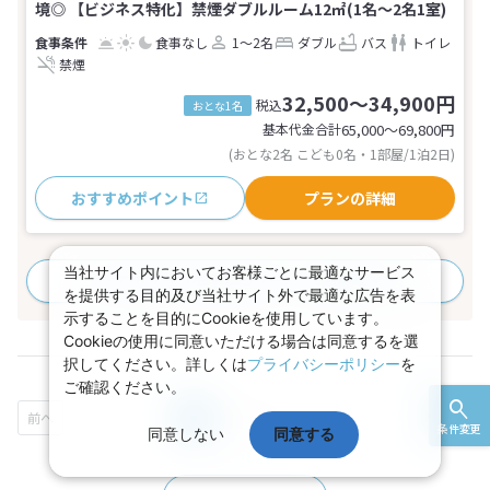
境◎ 【ビジネス特化】禁煙ダブルルーム12㎡(1名～2名1室)
食事なし
1～2名
ダブル
バス
トイレ
禁煙
32,500～34,900円
税込
おとな1名
基本代金合計
65,000〜69,800
円
(おとな2名 こども0名・1部屋/1泊2日)
おすすめポイント
プランの詳細
当社サイト内においてお客様ごとに最適なサービス
すべてのプランを見る
(8プラン、4部屋タイプ)
を提供する目的及び当社サイト外で最適な広告を表
示することを目的にCookieを使用しています。
Cookieの使用に同意いただける場合は同意するを選
択してください。詳しくは
プライバシーポリシー
を
ご確認ください。
1
2
3
...
条件変更
同意しない
同意する