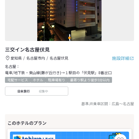
三交イン名古屋伏見
施設詳細
愛知県
名古屋市内
名古屋伏見
名古屋：
電車/地下鉄・東山線(藤が丘行き)→１駅目の「伏見駅」8番出口
宅配サービス
ホテル
駐車場有り
最寄り駅より徒歩5分以内
収集中
日本旅行
基準JR乗車区間：
広島
～
名古屋