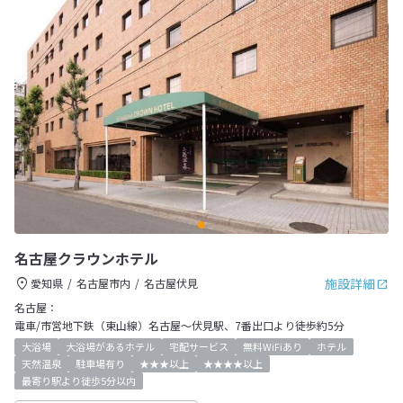
名古屋クラウンホテル
施設詳細
愛知県
名古屋市内
名古屋伏見
名古屋：
電車/市営地下鉄（東山線）名古屋～伏見駅、7番出口より徒歩約5分
大浴場
大浴場があるホテル
宅配サービス
無料WiFiあり
ホテル
天然温泉
駐車場有り
★★★以上
★★★★以上
最寄り駅より徒歩5分以内