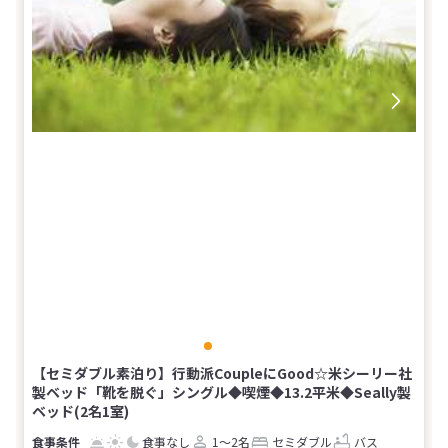
【セミダブル素泊り】行動派CoupleにGood☆米シーリー社
製ベッド「靴を脱ぐ」シングル◆喫煙◆13.2平米◆Seally製
ベッド(2名1室)
食事なし
1～2名
セミダブル
バス