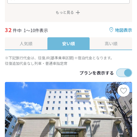
もっと見る
32
地図表示
件中
1～10件表示
人気順
安い順
高い順
※下記旅行代金は、往復JR(基準乗車区間)＋宿泊代金となります。
往復追加代金なし列車・普通車指定席
プランを表示する