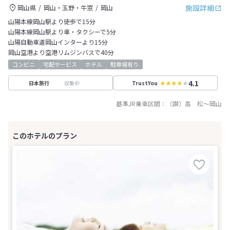
施設詳細
岡山県
岡山・玉野・牛窓
岡山
山陽本線岡山駅より徒歩で15分
山陽本線岡山駅より車・タクシーで5分
山陽自動車道岡山インターより15分
岡山空港より空港リムジンバスで40分
コンビニ
宅配サービス
ホテル
駐車場有り
4.1
収集中
日本旅行
TrustYou
基準JR乗車区間：
（讃）高 松
～
岡山