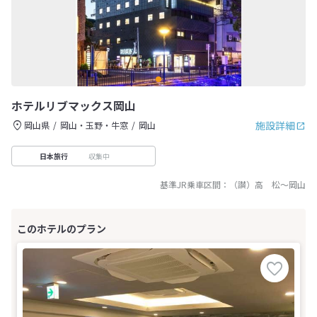
ホテルリブマックス岡山
施設詳細
岡山県
岡山・玉野・牛窓
岡山
収集中
日本旅行
基準JR乗車区間：
（讃）高 松
～
岡山