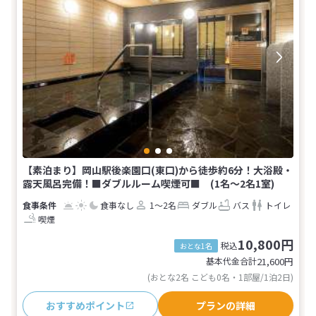
【素泊まり】岡山駅後楽園口(東口)から徒歩約6分！大浴殿・
露天風呂完備！■ダブルルーム喫煙可■ (1名～2名1室)
食事なし
1～2名
ダブル
バス
トイレ
喫煙
10,800円
税込
おとな1名
基本代金合計
21,600
円
(おとな2名 こども0名・1部屋/1泊2日)
おすすめポイント
プランの詳細