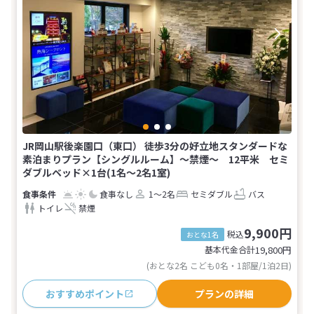
JR岡山駅後楽園口（東口） 徒歩3分の好立地スタンダードな
素泊まりプラン【シングルルーム】～禁煙～ 12平米 セミ
ダブルベッド×1台(1名～2名1室)
食事なし
1～2名
セミダブル
バス
トイレ
禁煙
9,900円
税込
おとな1名
基本代金合計
19,800
円
(おとな2名 こども0名・1部屋/1泊2日)
おすすめポイント
プランの詳細