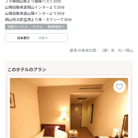
ＪＲ線岡山駅より路線バスで20分
山陽自動車道岡山インターより20分
山陽自動車道山陽インターより30分
岡山桃太郎空港より車・タクシーで30分
宅配サービス
ホテル
駐車場有り
収集中
日本旅行
基準JR乗車区間：
（讃）高 松
～
岡山