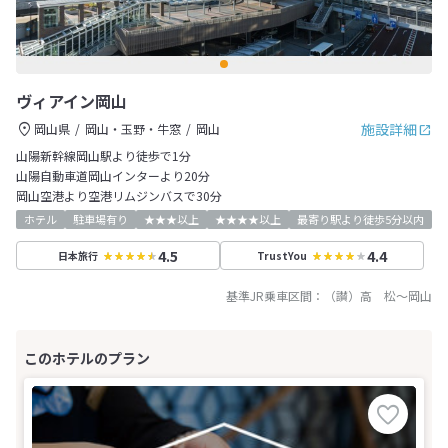
ヴィアイン岡山
施設詳細
岡山県
岡山・玉野・牛窓
岡山
山陽新幹線岡山駅より徒歩で1分
山陽自動車道岡山インターより20分
岡山空港より空港リムジンバスで30分
ホテル
駐車場有り
★★★以上
★★★★以上
最寄り駅より徒歩5分以内
4.5
4.4
日本旅行
TrustYou
基準JR乗車区間：
（讃）高 松
～
岡山