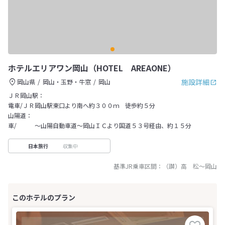
ホテルエリアワン岡山（HOTEL AREAONE）
施設詳細
岡山県
岡山・玉野・牛窓
岡山
ＪＲ岡山駅：
電車/ＪＲ岡山駅東口より南へ約３００ｍ 徒歩約５分
山陽道：
車/ ～山陽自動車道～岡山ＩＣより国道５３号経由、約１５分
収集中
日本旅行
基準JR乗車区間：
（讃）高 松
～
岡山