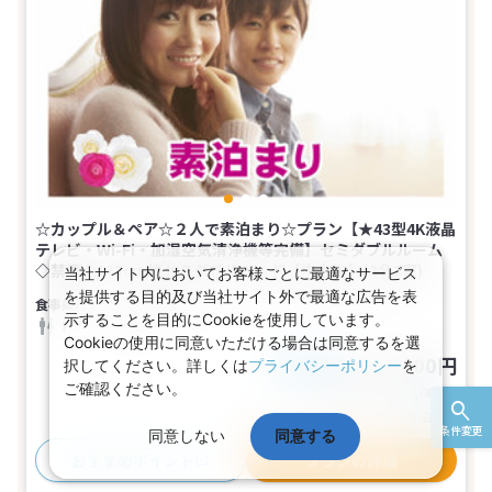
☆カップル＆ペア☆２人で素泊まり☆プラン【★43型4K液晶
テレビ・Wi-Fi・加湿空気清浄機等完備】セミダブルルーム
◇禁煙◇123cm幅セミダブルベッド【中上階】(2名1室)
当社サイト内においてお客様ごとに最適なサービス
を提供する目的及び当社サイト外で最適な広告を表
食事なし
1～2名
セミダブル
バス
示することを目的にCookieを使用しています。
トイレ
禁煙
Cookieの使用に同意いただける場合は同意するを選
11,000円
択してください。詳しくは
プライバシーポリシー
を
税込
おとな1名
ご確認ください。
基本代金合計
22,000
円
(おとな2名 こども0名・1部屋/1泊2日)
条件変更
同意しない
同意する
おすすめポイント
プランの詳細