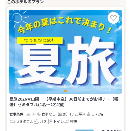
夏旅2026★山陽 【早期申込】30日前までがお得♪－〔喫
煙〕セミダブル(1名～2名1室)
食事なし
【広さ】13.29平米
1～2名
セミダブル
バス
トイレ
喫煙