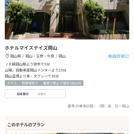
ホテルマイステイズ岡山
施設詳細
岡山県
岡山・玉野・牛窓
岡山
ＪＲ線岡山駅より徒歩で5分
山陽」自動車道岡山インターより15分
岡山空港より車・タクシーで30分
ホテル
駐車場有り
最寄り駅より徒歩5分以内
収集中
日本旅行
基準JR乗車区間：
（讃）高 松
～
岡山