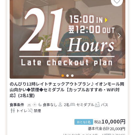
のんびり12時レイトチェックアウトプラン♪イオンモール岡
山向かい◆禁煙◆セミダブル【カップルおすすめ・WiFi対
応】(2名1室)
食事なし
2名
セミダブル
バス
トイレ
禁煙
10,000円
税込
おとな1名
基本代金合計
20,000
円