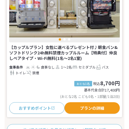
【カップルプラン】女性に選べるプレゼント付♪朝食パン&
ソフトドリンク24h無料禁煙カップルルーム【特典付】仲良
しペアタイプ・Wi-Fi無料(1名～2名1室)
食事なし
1～2名
セミダブル
バス
トイレ
禁煙
8,700円
税込
おとな1名
基本代金合計
17,400
円
(おとな2名 こども0名・1部屋/1泊2日)
おすすめポイント
プランの詳細