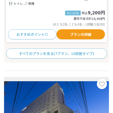
トイレ
喫煙
9,200円
税込
おとな1名
基本代金合計
18,400
円
(おとな2名 こども0名・1部屋/1泊2日)
おすすめポイント
プランの詳細
すべてのプランを見る
(7プラン、15部屋タイプ)