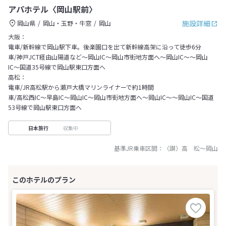
アパホテル〈岡山駅前〉
施設詳細
岡山県
岡山・玉野・牛窓
岡山
大阪：
電車/新幹線で岡山駅下車。後楽園口を出て新幹線高架に沿って徒歩6分
車/神戸JCT経由山陽道など〜岡山IC〜岡山市街地方面へ～岡山IC～〜岡山
IC〜国道35号線で岡山駅東口方面へ
高松：
電車/JR高松駅から瀬戸大橋マリンライナーで約1時間
車/高松西IC〜早島IC〜岡山IC〜岡山市街地方面へ～岡山IC～〜岡山IC〜国道
53号線で岡山駅東口方面へ
収集中
日本旅行
基準JR乗車区間：
（讃）高 松
～
岡山