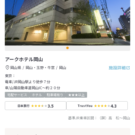
アークホテル岡山
施設詳細
岡山県
岡山・玉野・牛窓
岡山
東京：
電車/JR岡山駅より徒歩７分
車/山陽自動車道岡山IC～約２０分
宅配サービス
ホテル
駐車場有り
★★★以上
3.5
4.3
日本旅行
TrustYou
基準JR乗車区間：
（讃）高 松
～
岡山