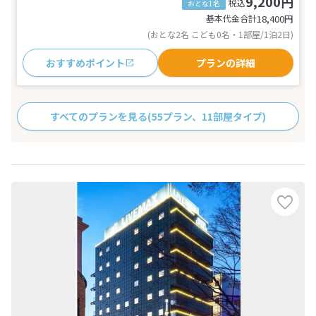
9,200円
税込
おとな1名
基本代金合計
18,400
円
(おとな2名 こども0名・1部屋/1泊2日)
おすすめポイント
プランの詳細
すべてのプランを見る
(55プラン、11部屋タイプ)