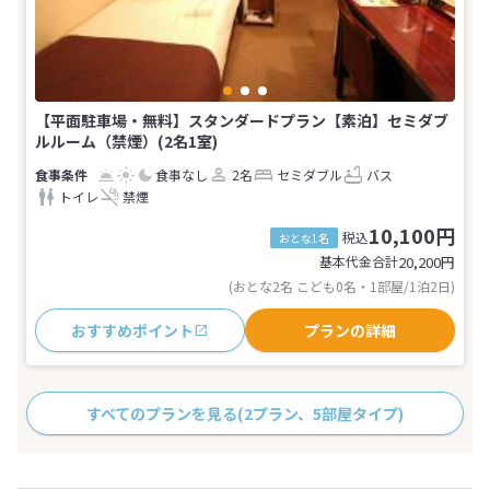
【平面駐車場・無料】スタンダードプラン【素泊】セミダブ
ルルーム（禁煙）(2名1室)
食事なし
2名
セミダブル
バス
トイレ
禁煙
10,100円
税込
おとな1名
基本代金合計
20,200
円
(おとな2名 こども0名・1部屋/1泊2日)
おすすめポイント
プランの詳細
すべてのプランを見る
(2プラン、5部屋タイプ)