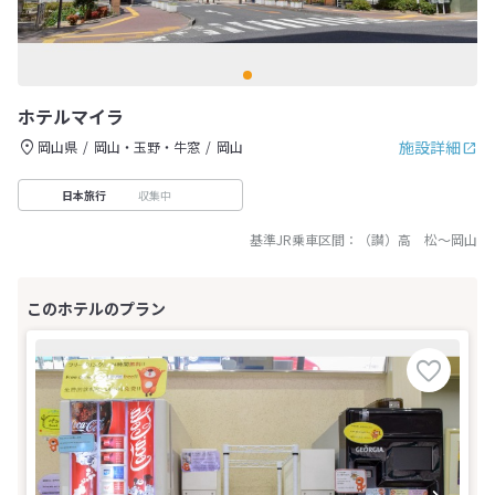
ホテルマイラ
施設詳細
岡山県
岡山・玉野・牛窓
岡山
収集中
日本旅行
基準JR乗車区間：
（讃）高 松
～
岡山