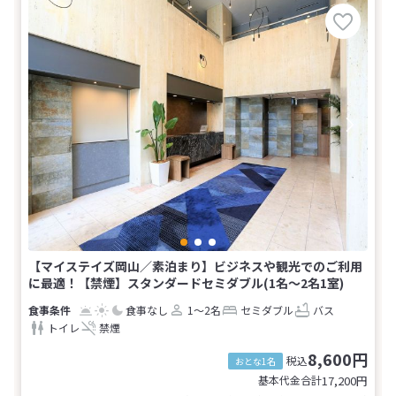
【マイステイズ岡山／素泊まり】ビジネスや観光でのご利用
に最適！【禁煙】スタンダードセミダブル(1名～2名1室)
食事なし
1～2名
セミダブル
バス
トイレ
禁煙
8,600円
税込
おとな1名
基本代金合計
17,200
円