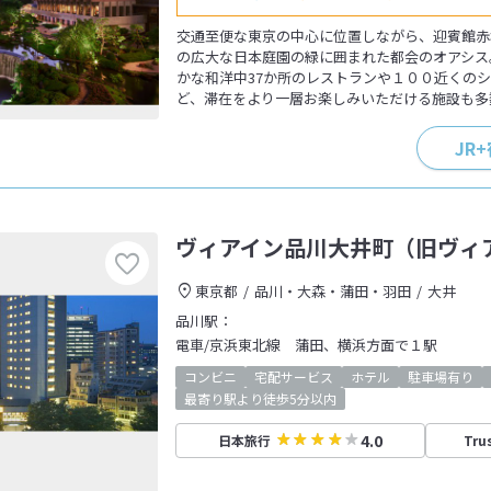
交通至便な東京の中心に位置しながら、迎賓館赤
の広大な日本庭園の緑に囲まれた都会のオアシス
かな和洋中37か所のレストランや１００近くの
ど、滞在をより一層お楽しみいただける施設も多
JR
ヴィアイン品川大井町（旧ヴィ
東京都
品川・大森・蒲田・羽田
大井
品川駅：
電車/京浜東北線 蒲田、横浜方面で１駅
コンビニ
宅配サービス
ホテル
駐車場有り
最寄り駅より徒歩5分以内
4.0
日本旅行
Tru