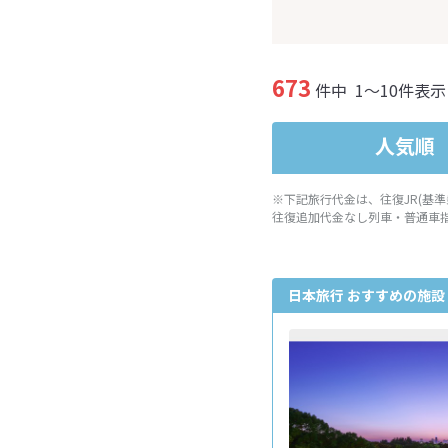
673
件中
1～10件表示
人気順
※下記旅行代金は、往復JR(基
往復追加代金なし列車・普通車
日本旅行 おすすめの施設