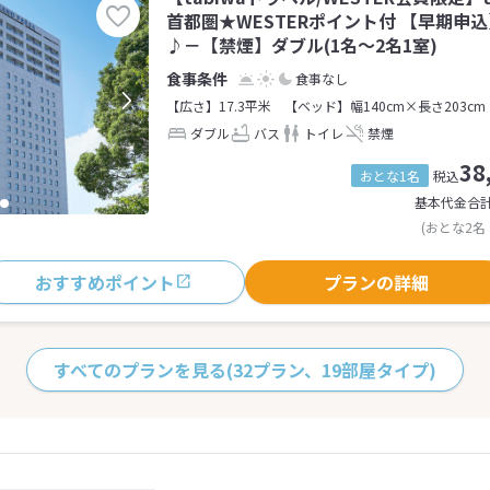
首都圏★WESTERポイント付 【早期申
♪－【禁煙】ダブル(1名～2名1室)
食事なし
【広さ】17.3平米
【ベッド】幅140cm×長さ203cm
ダブル
バス
トイレ
禁煙
38
おとな1名
税込
基本代金合
(おとな2名
おすすめポイント
プランの詳細
すべてのプランを見る
(32プラン、19部屋タイプ)