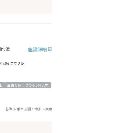
施設詳細
橋付近
総武線にて２駅
上
最寄り駅より徒歩5分以内
基準JR乗車区間：
博多
～
東京