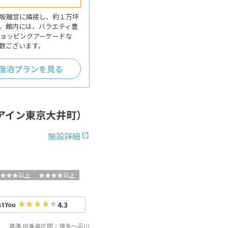
坂離宮に隣接し、約１万坪
。館内には、バラエティ豊
ショッピングアーケードな
数ございます。
+宿泊プランを見る
アイン東京大井町）
施設詳細
★★★以上
★★★★以上
4.3
stYou
基準JR乗車区間：
博多
～
品川