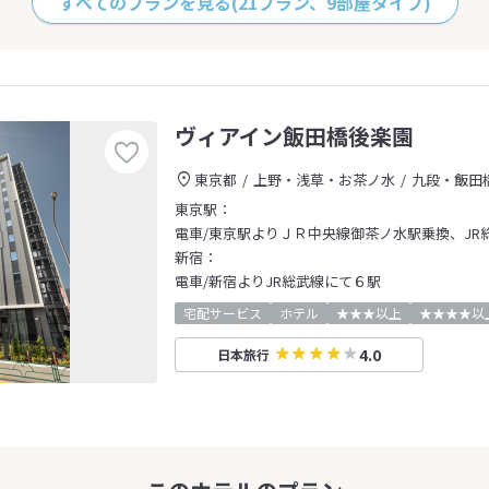
すべてのプランを見る
(21プラン、9部屋タイプ)
ヴィアイン飯田橋後楽園
東京都
上野・浅草・お茶ノ水
九段・飯田
東京駅：
電車/東京駅よりＪＲ中央線御茶ノ水駅乗換、JR
新宿：
電車/新宿よりJR総武線にて６駅
宅配サービス
ホテル
★★★以上
★★★★以
4.0
日本旅行