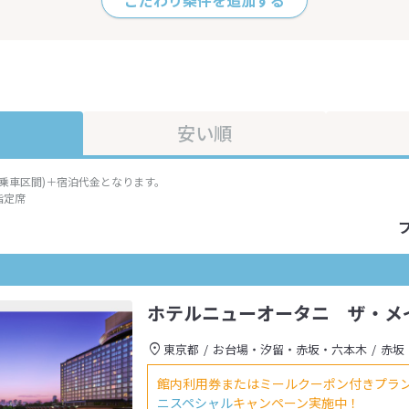
こだわり条件を追加する
安い順
準乗車区間)＋宿泊代金となります。
指定席
ホテルニューオータニ ザ・メ
東京都
お台場・汐留・赤坂・六本木
赤坂
館内利用券またはミールクーポン付きプラ
ニスペシャル
キャンペーン実施中！