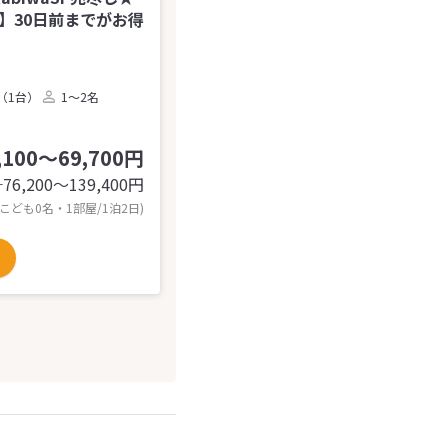
込】30日前までがお得
（1台）
1～2名
,100～69,700円
76,200〜139,400
円
計
 こども0名・1部屋/1泊2日)