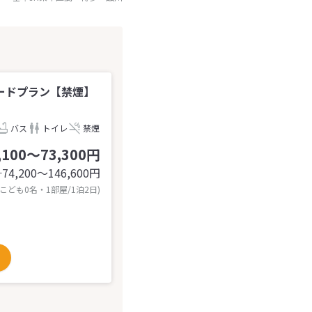
ードプラン【禁煙】
バス
トイレ
禁煙
,100～73,300円
74,200〜146,600
円
計
 こども0名・1部屋/1泊2日)