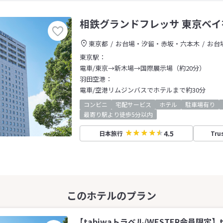
相鉄グランドフレッサ 東京ベイ
東京都
お台場・汐留・赤坂・六本木
お台
東京駅：
電車/東京→新木場→国際展示場（約20分）
羽田空港：
電車/空港リムジンバスでホテルまで約30分
コンビニ
宅配サービス
ホテル
駐車場有り
最寄り駅より徒歩5分以内
4.5
日本旅行
Tru
【tabiwaトラベル/WESTER会員限定】t