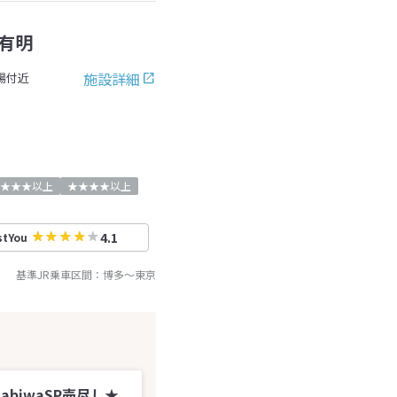
有明
施設詳細
場付近
★★★以上
★★★★以上
4.1
stYou
基準JR乗車区間：
博多
～
東京
abiwaSP売尽し★