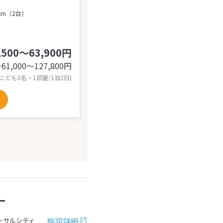
cm（2台）
,500～63,900円
61,000〜127,800
円
計
 こども0名・1部屋/1泊2日)
ー
施設詳細
ーサルシティ