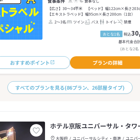
食事なし
【広さ】30～34平米
【ベッド】幅122cm×長さ203
【エキストラベッド】幅95cm×長さ200cm（1台）
2～3名
ツイン
バス
トイレ
禁煙
30
おとな1名
税込
基本代金合
(おとな2名
おすすめポイント
プランの詳細
すべてのプランを見る
(86プラン、26部屋タイプ)
ホテル京阪ユニバーサル・タワ
大阪府
ユニバーサルシティ・南港
ユニバ