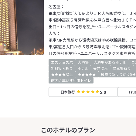
名古屋：
電車/新幹線新大阪駅よりＪＲ大阪駅乗換え、Ｊ
車/阪神高速５号湾岸線を神戸方面～北港ＪＣＴ
出口～1つ目の信号を左折～ユニバーサルスタジ
大阪：
電車/JR大阪駅から環状線又はゆめ咲線乗換、ユ
車/高速各入口から５号湾岸線北港JCT～阪神高
目の信号を左折～ユニバーサルスタジオ東を右折
エステ＆スパ
大浴場
大浴場があるホテル
コ
無料WiFiあり
ホテル
天然温泉
駐車場有り
★★★★以上
★★★★★
最寄り駅より徒歩5分
館内に車いす利用トイレ
5.0
日本旅行
Tru