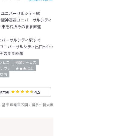
Ｒユニバーサルシティ駅
～阪神高速ユニバーサルシティ
オ東を右折そのまま直進
ニバーサルシティ駅すぐ
速ユニバーサルシティ出口～1つ
そのまま直進
ンビニ
宅配サービス
サウナ
★★★以上
以内
4.5
stYou
基準JR乗車区間：
博多
～
新大阪