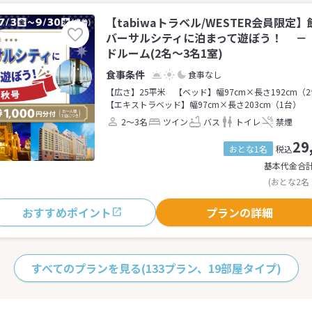
【tabiwaトラベル/WESTER会員限
バーサルシティに泊まって遊ぼう！ －
ドルーム(2名～3名1室)
食事なし
【広さ】25平米
【ベッド】幅97cm×長さ192cm（
【エキストラベッド】幅97cm×長さ203cm（1台）
2～3名
ツイン
バス
トイレ
禁煙
29
おとな1名
税込
基本代金合
(おとな2名
おすすめポイント
プランの詳細
すべてのプランを見る
(133プラン、19部屋タイプ)