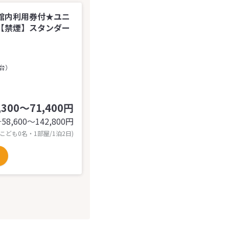
定】館内利用券付★ユニ
【禁煙】スタンダー
2台）
,300～71,400円
58,600〜142,800
円
計
 こども0名・1部屋/1泊2日)