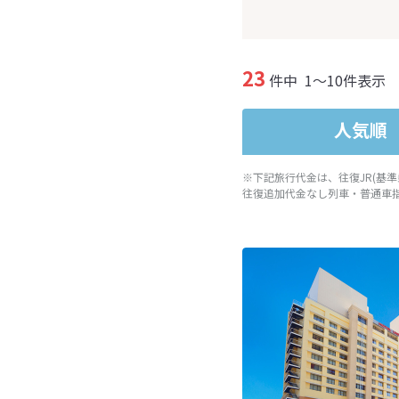
23
件中
1～10件表示
人気順
※下記旅行代金は、往復JR(基
往復追加代金なし列車・普通車