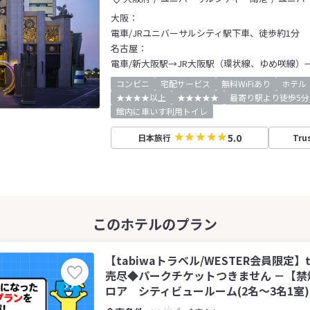
大阪：
電車/JRユニバーサルシティ駅下車、徒歩約1分
名古屋：
電車/新大阪駅→JR大阪駅（環状線、ゆめ咲線）
コンビニ
宅配サービス
無料WiFiあり
ホテル
★★★★以上
★★★★★
最寄り駅より徒歩5分
館内に車いす利用トイレ
5.0
日本旅行
Tru
【tabiwaトラベル/WESTER会員限定】t
売尽◆パークチケットつきません －【禁
ロア シティビュールーム(2名～3名1室)