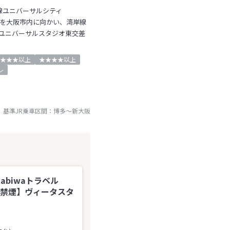
線ユニバーサルシティ
速を大阪市内に向かい、湾岸線
ユニバーサルスタジオ東交差
★★★以上
★★★★以上
レ
基準JR乗車区間：
博多
～
新大阪
tabiwaトラベル
【禁煙】ヴィータスタ