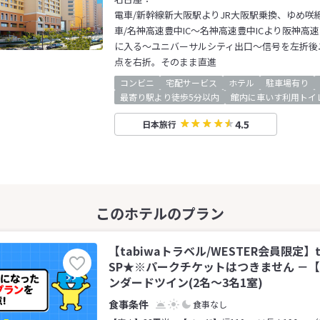
電車/新幹線新大阪駅よりJR大阪駅乗換、ゆめ咲
車/名神高速豊中IC～名神高速豊中ICより阪神高
に入る～ユニバーサルシティ出口～信号を左折後
点を右折。そのまま直進
コンビニ
宅配サービス
ホテル
駐車場有り
最寄り駅より徒歩5分以内
館内に車いす利用トイ
4.5
日本旅行
【tabiwaトラベル/WESTER会員限定】
SP★※パークチケットはつきません －
ンダードツイン(2名～3名1室)
食事なし