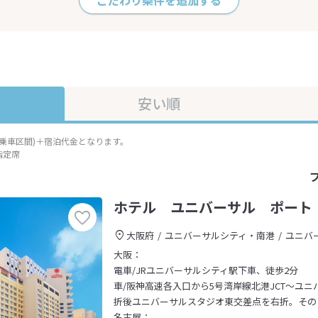
こだわり条件を追加する
安い順
準乗車区間)＋宿泊代金となります。
指定席
ホテル ユニバーサル ポート
大阪府
ユニバーサルシティ・南港
ユニバ
大阪：
電車/JRユニバーサルシティ駅下車、徒歩2分
車/阪神高速各入口から5号湾岸線北港JCT～ユ
折後ユニバーサルスタジオ東交差点を右折。その
名古屋：