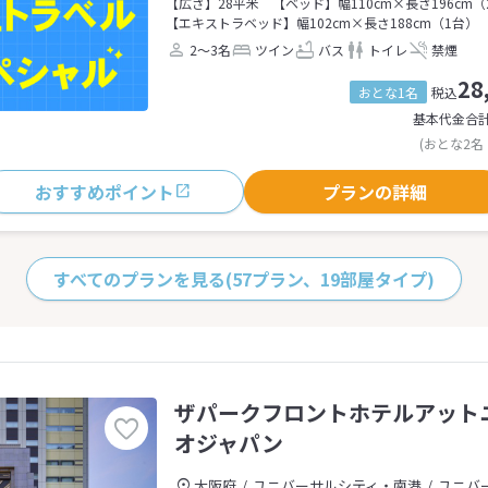
【広さ】28平米
【ベッド】幅110cm×長さ196cm（
【エキストラベッド】幅102cm×長さ188cm（1台）
2～3名
ツイン
バス
トイレ
禁煙
28
おとな1名
税込
基本代金合
(おとな2名
おすすめポイント
プランの詳細
すべてのプランを見る
(57プラン、19部屋タイプ)
ザパークフロントホテルアット
オジャパン
大阪府
ユニバーサルシティ・南港
ユニバ