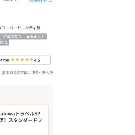
→ユニバーサルシティ駅
駐車場有り
★★★以上
以内
4.5
stYou
基準JR乗車区間：
博多
～
新大阪
abiwaトラベルSP
煙】スタンダードフ