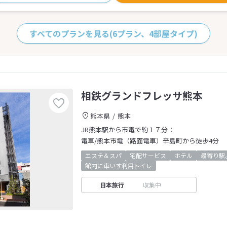
すべてのプランを見る
(6プラン、4部屋タイプ)
相鉄グランドフレッサ熊本
熊本県
熊本
JR熊本駅から市電で約１７分：
電車/熊本市電（路面電車）辛島町から徒歩4分
エステ＆スパ
宅配サービス
ホテル
最寄り駅
館内に車いす利用トイレ
日本旅行
収集中