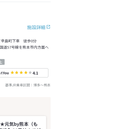
施設詳細
て辛島町下車 徒歩0分
～国道57号線を熊本市内方面へ
上
4.1
stYou
基準JR乗車区間：
博多
～
熊本
行く★元気by熊本（も