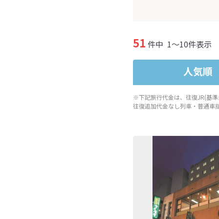
51
件中
1～10件表示
人気順
※下記旅行代金は、往復JR(基
往復追加代金なし列車・普通車