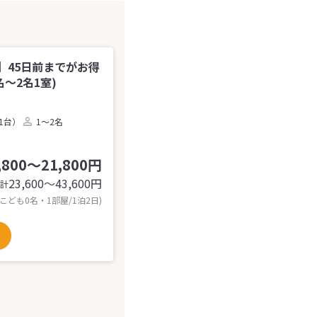
】45日前までがお得
～2名1室)
1台）
1～2名
,800～21,800円
23,600〜43,600
円
計
 こども0名・1部屋/1泊2日)