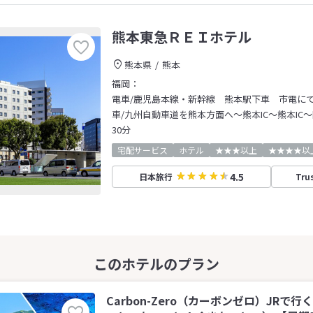
熊本東急ＲＥＩホテル
熊本県
熊本
福岡：
電車/鹿児島本線・新幹線 熊本駅下車 市電に
車/九州自動車道を熊本方面へ～熊本IC～熊本IC
30分
宅配サービス
ホテル
★★★以上
★★★★以
4.5
日本旅行
Tru
Carbon-Zero（カーボンゼロ）JRで