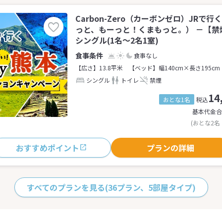
Carbon-Zero（カーボンゼロ）JRで
っと、もーっと！くまもっと。） －【禁
シングル(1名～2名1室)
食事なし
【広さ】13.8平米
【ベッド】幅140cm×長さ195cm
シングル
トイレ
禁煙
14
おとな1名
税込
基本代金合
(おとな2名
おすすめポイント
プランの詳細
すべてのプランを見る
(36プラン、5部屋タイプ)