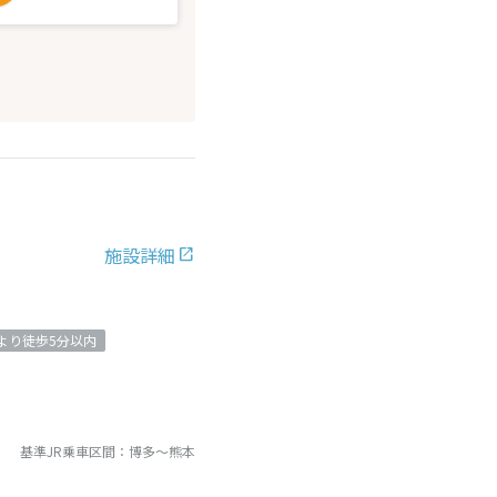
施設詳細
より徒歩5分以内
基準JR乗車区間：
博多
～
熊本