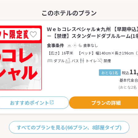
Ｗｅｂコレスペシャル★九州 【早期申込
－【禁煙】スタンダードダブルルーム(1名
食事なし
【広さ】16平米
【ベッド】幅140cm×長さ196cm（
ダブル
バス
トイレ
禁煙
11
おとな1名
税込
基本代金合
(おとな2名
おすすめポイント
プランの詳細
すべてのプランを見る
(66プラン、8部屋タイプ)