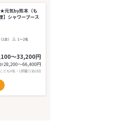
行く★元気by熊本（も
煙】シャワーブース
（1台）
1～2名
,100～33,200円
28,200〜66,400
円
計
 こども0名・1部屋/1泊2日)