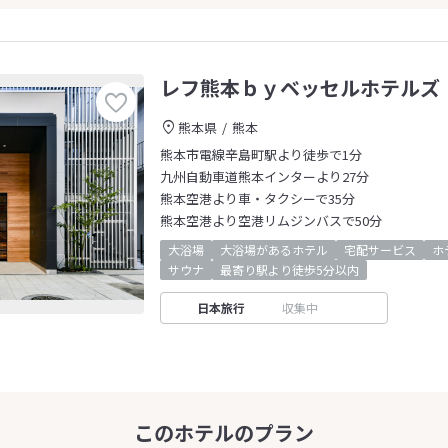
レフ熊本ｂｙベッセルホテルズ
熊本県
熊本
熊本市電線辛島町駅より徒歩で1分
九州自動車道熊本インターより27分
熊本空港より車・タクシーで35分
熊本空港より空港リムジンバスで50分
大浴場
大浴場があるホテル
宅配サービス
ホ
サウナ
最寄り駅より徒歩5分以内
日本旅行
収集中