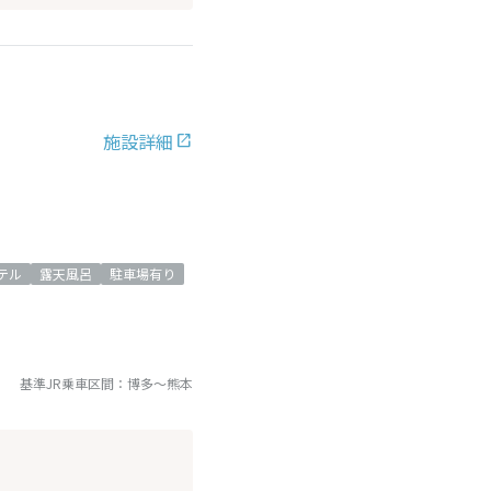
施設詳細
テル
露天風呂
駐車場有り
基準JR乗車区間：
博多
～
熊本