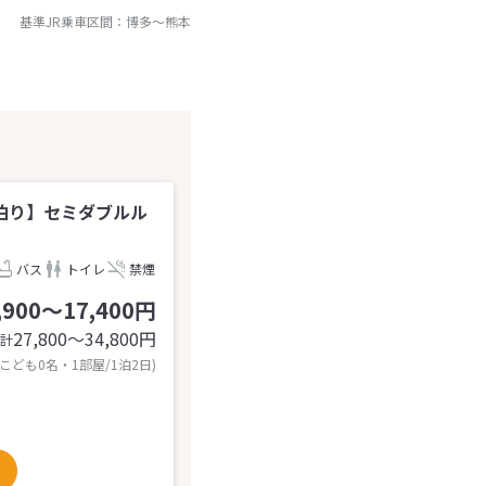
基準JR乗車区間：
博多
～
熊本
泊り】セミダブルル
バス
トイレ
禁煙
,900～17,400円
27,800〜34,800
円
計
 こども0名・1部屋/1泊2日)