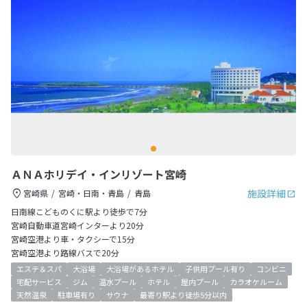
ＡＮＡホリデイ・インリゾート宮崎
施設詳細
宮崎県
宮崎・日南・青島
青島
日南線こどものくに駅より徒歩で7分
宮崎自動車道宮崎インターより20分
宮崎空港より車・タクシーで15分
宮崎空港より路線バスで20分
エステ＆スパ
大浴場
大浴場があるホテル
子供用プール有り
コンビニ
宅配サービス
ジム
温水プール
ホテル
屋内プール
カラオケルーム
天然温泉
駐車場有り
サウナ
最寄り駅より徒歩5分以内