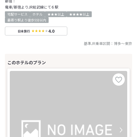
新宿：
電車/新宿よりJR総武線にて６駅
宅配サービス
ホテル
★★★以上
★★★★以上
最寄り駅より徒歩5分以内
4.0
日本旅行
基準JR乗車区間：
博多
～
東京