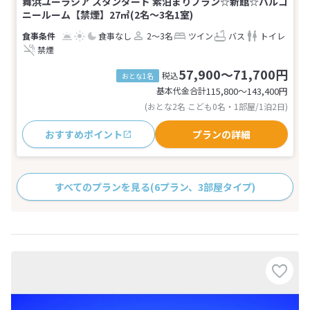
舞浜ユーラシア スタンダード 素泊まりプラン☆新館☆バルコ
ニールーム【禁煙】27㎡(2名～3名1室)
食事なし
2～3名
ツイン
バス
トイレ
禁煙
57,900～71,700円
税込
おとな1名
基本代金合計
115,800〜143,400
円
(おとな2名 こども0名・1部屋/1泊2日)
おすすめポイント
プランの詳細
すべてのプランを見る
(6プラン、3部屋タイプ)