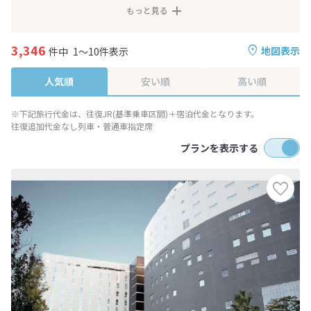
もっと見る
3,346
地図表示
件中
1～10件表示
人気順
安い順
高い順
※下記旅行代金は、往復JR(基準乗車区間)＋宿泊代金となります。
往復追加代金なし列車・普通車指定席
プランを表示する