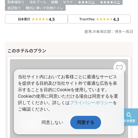
駐車場有り
冷水プール
旅館
サウナ
★★★以上
★★★★以上
送迎有り
館内に車いす利用トイレ
4.5
4.3
日本旅行
TrustYou
基準JR乗車区間：
博多
～
鳥羽
当社サイト内においてお客様ごとに最適なサービス
を提供する目的及び当社サイト外で最適な広告を表
示することを目的にCookieを使用しています。
Cookieの使用に同意いただける場合は同意するを選
択してください。詳しくは
プライバシーポリシー
を
ご確認ください。
条件変更
同意しない
同意する