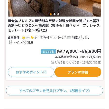
■皆美プレミアム■特別な空間で贅沢な時間を過ごす出雲路
の旅〜ゆとりＤＸ〜西の館【天ゆら】和ベッド プレシャス
モデレート(2名～3名1室)
夕・朝食付き
2～3名
和室
バス
トイレ
禁煙
79,000～86,800円
税込
おとな1名
基本代金合計
158,000〜173,600
円
(おとな2名 こども0名・1部屋/1泊2日)
おすすめポイント
プランの詳細
すべてのプランを見る
(7プラン、6部屋タイプ)