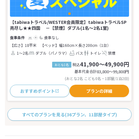
【tabiwaトラベル/WESTER会員限定】tabiwaトラベルSP
売尽し★★四国 －【禁煙】ダブル(1名～2名1室)
食事なし
【広さ】18平米
【ベッド】幅160cm×長さ200cm（1台）
1～2名
ダブル（パノラマ）
バス
トイレ
禁煙
41,900～49,900円
税込
おとな1名
基本代金合計
83,800〜99,800
円
(おとな2名 こども0名・1部屋/1泊2日)
おすすめポイント
プランの詳細
すべてのプランを見る
(36プラン、11部屋タイプ)