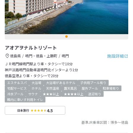
アオアヲナルトリゾート
施設詳細
徳島県
鳴門・徳島・上勝町
鳴門
ＪＲ鳴門線鳴門駅より車・タクシーで10分
神戸淡路鳴門自動車道鳴門北インターより1分
徳島空港より車・タクシーで20分
エステ＆スパ
大浴場
大浴場があるホテル
子供用プール有り
宅配サービス
ホテル
天然温泉
露天風呂
屋外プール
駐車場有り
冷水プール
サウナ
★★★以上
★★★★以上
送迎有り
館内に車いす利用トイレ
4.5
日本旅行
基準JR乗車区間：
博多
～
徳島