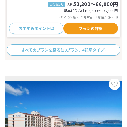
52,200～66,000円
税込
おとな1名
基本代金合計
104,400〜132,000
円
(おとな2名 こども0名・1部屋/1泊2日)
おすすめポイント
プランの詳細
すべてのプランを見る
(10プラン、4部屋タイプ)