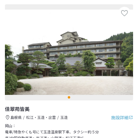
佳翠苑皆美
施設詳細
島根県
松江・玉造・出雲
玉造
岡山：
電車/特急やくも号にて玉造温泉駅下車、タクシー約５分
車/中国自動車道～米子道～山陰道～松江玉造IC