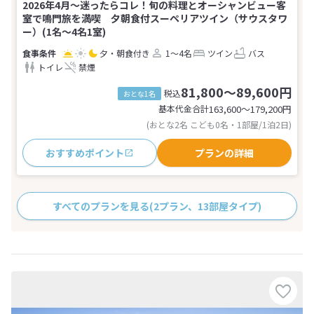
2026年4月～迷ったらコレ！旬の料理とオーシャンビュー客
室で鳴門旅を満喫 夕朝食付スーペリアツイン（サウスタワ
ー）(1名～4名1室)
夕・朝食付き
1～4名
ツイン
バス
トイレ
禁煙
81,800～89,600円
税込
おとな1名
基本代金合計
163,600〜179,200
円
(おとな2名 こども0名・1部屋/1泊2日)
おすすめポイント
プランの詳細
すべてのプランを見る
(2プラン、13部屋タイプ)