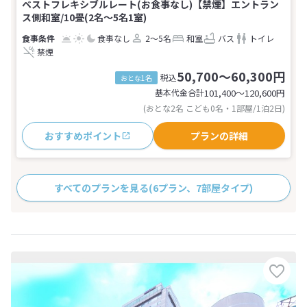
ベストフレキシブルレート(お食事なし)【禁煙】エントラン
ス側和室/10畳(2名～5名1室)
食事なし
2～5名
和室
バス
トイレ
禁煙
50,700～60,300円
税込
おとな1名
基本代金合計
101,400〜120,600
円
(おとな2名 こども0名・1部屋/1泊2日)
おすすめポイント
プランの詳細
すべてのプランを見る
(6プラン、7部屋タイプ)