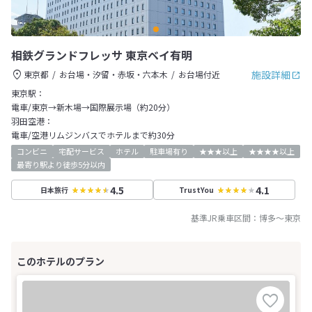
相鉄グランドフレッサ 東京ベイ有明
施設詳細
東京都
お台場・汐留・赤坂・六本木
お台場付近
東京駅：
電車/東京→新木場→国際展示場（約20分）
羽田空港：
電車/空港リムジンバスでホテルまで約30分
コンビニ
宅配サービス
ホテル
駐車場有り
★★★以上
★★★★以上
最寄り駅より徒歩5分以内
4.5
4.1
日本旅行
TrustYou
基準JR乗車区間：
博多
～
東京