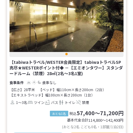
【tabiwaトラベル/WESTER会員限定】tabiwaトラベルSP
売尽★WESTERポイント付◆ －【エミオンタワー】スタンダ
ードルーム（禁煙）28㎡(2名～3名1室)
食事なし
【広さ】28平米
【ベッド】幅110cm×長さ200cm（2台）
【エキストラベッド】幅100cm×長さ200cm（1台）
1～3名
ツイン
バス
トイレ
禁煙
57,400～71,200円
税込
おとな1名
基本代金合計
114,800〜142,400
円
(おとな2名 こども0名・1部屋/1泊2日)