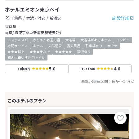
ホテルエミオン東京ベイ
施設詳細
千葉県
舞浜・浦安
新浦安
東京駅：
電車/JR東京駅⇒新浦安駅徒歩7分
エステ＆スパ
赤ちゃん歓迎の宿
大浴場
大浴場があるホテル
コンビニ
宅配サービス
ホテル
天然温泉
露天風呂
駐車場有り
サウナ
★★★以上
★★★★以上
★★★★★
送迎有り
館内に車いす利用トイレ
5.0
4.6
日本旅行
TrustYou
基準JR乗車区間：
博多
～
新浦安