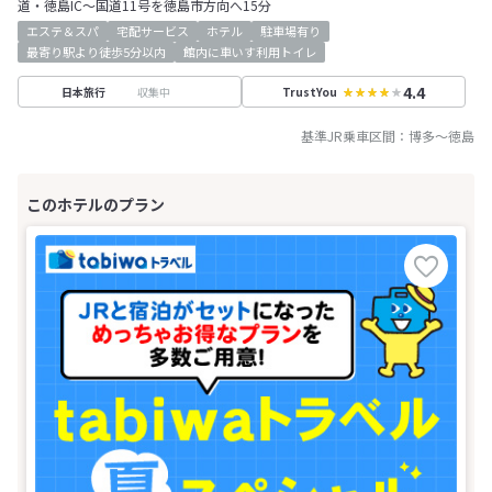
道・徳島IC～国道11号を徳島市方向へ15分
エステ＆スパ
宅配サービス
ホテル
駐車場有り
最寄り駅より徒歩5分以内
館内に車いす利用トイレ
4.4
収集中
日本旅行
TrustYou
基準JR乗車区間：
博多
～
徳島