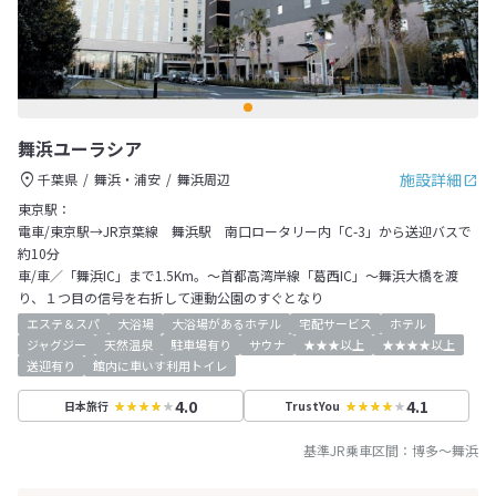
舞浜ユーラシア
施設詳細
千葉県
舞浜・浦安
舞浜周辺
東京駅：
電車/東京駅→JR京葉線 舞浜駅 南口ロータリー内「C-3」から送迎バスで
約10分
車/車／「舞浜IC」まで1.5Km。～首都高湾岸線「葛西IC」～舞浜大橋を渡
り、１つ目の信号を右折して運動公園のすぐとなり
エステ＆スパ
大浴場
大浴場があるホテル
宅配サービス
ホテル
ジャグジー
天然温泉
駐車場有り
サウナ
★★★以上
★★★★以上
送迎有り
館内に車いす利用トイレ
4.0
4.1
日本旅行
TrustYou
基準JR乗車区間：
博多
～
舞浜