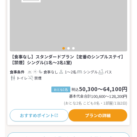
【食事なし】スタンダードプラン【定番のシンプルステイ】
【禁煙】シングル(1名～2名1室)
食事なし
1～2名
シングル
バス
トイレ
禁煙
50,300～64,100円
税込
おとな1名
基本代金合計
100,600〜128,200
円
(おとな2名 こども0名・1部屋/1泊2日)
おすすめポイント
プランの詳細