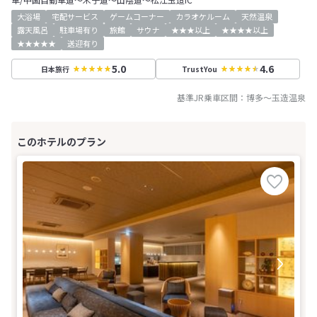
大浴場
宅配サービス
ゲームコーナー
カラオケルーム
天然温泉
露天風呂
駐車場有り
旅館
サウナ
★★★以上
★★★★以上
★★★★★
送迎有り
5.0
4.6
日本旅行
TrustYou
基準JR乗車区間：
博多
～
玉造温泉