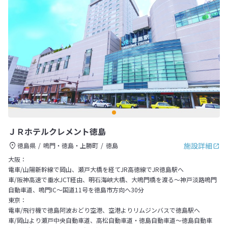
ＪＲホテルクレメント徳島
施設詳細
徳島県
鳴門・徳島・上勝町
徳島
大阪：
電車/山陽新幹線で岡山、瀬戸大橋を経てJR高徳線でJR徳島駅へ
車/阪神高速で垂水JCT経由、明石海峡大橋、大鳴門橋を渡る～神戸淡路鳴門
自動車道、鳴門IC～国道11号を徳島市方向へ30分
東京：
電車/飛行機で徳島阿波おどり空港、空港よりリムジンバスで徳島駅へ
車/岡山より瀬戸中央自動車道、高松自動車道・徳島自動車道～徳島自動車