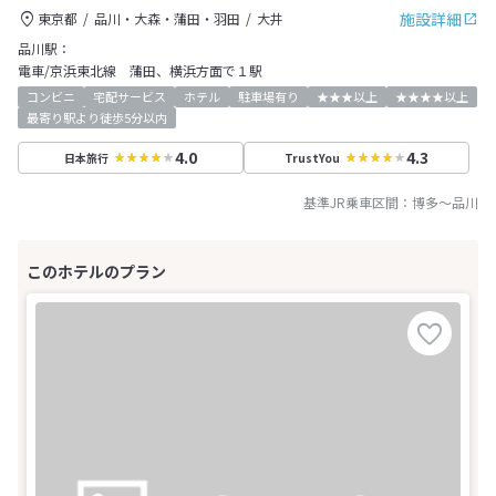
施設詳細
東京都
品川・大森・蒲田・羽田
大井
品川駅：
電車/京浜東北線 蒲田、横浜方面で１駅
コンビニ
宅配サービス
ホテル
駐車場有り
★★★以上
★★★★以上
最寄り駅より徒歩5分以内
4.0
4.3
日本旅行
TrustYou
基準JR乗車区間：
博多
～
品川