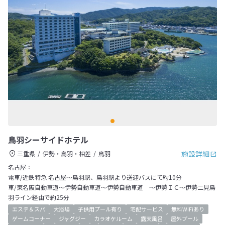
鳥羽シーサイドホテル
施設詳細
三重県
伊勢・鳥羽・相差
鳥羽
名古屋：
電車/近鉄特急 名古屋～鳥羽駅、鳥羽駅より送迎バスにて約10分
車/東名阪自動車道～伊勢自動車道～伊勢自動車道 ～伊勢ＩＣ～伊勢二見鳥
羽ライン経由で約25分
エステ＆スパ
大浴場
子供用プール有り
宅配サービス
無料WiFiあり
ゲームコーナー
ジャグジー
カラオケルーム
露天風呂
屋外プール