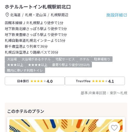
ホテルルートイン札幌駅前北口
施設詳細
北海道
札幌・定山渓
札幌駅周辺
函館本線線ＪＲ札幌駅より徒歩で1分
地下鉄南北線さっぽろ駅より徒歩で5分
地下鉄東豊線さっぽろ駅より徒歩で5分
札樽自動車道札幌北インターより15分
新千歳空港より列車で36分
札幌丘珠空港より路線バスで30分
大浴場
大浴場があるホテル
宅配サービス
ホテル
駐車場有り
★★★以上
★★★★以上
最寄り駅より徒歩5分以内
館内に車いす利用トイレ
4.0
4.1
日本旅行
TrustYou
基準JR乗車区間：
東京
～
札幌