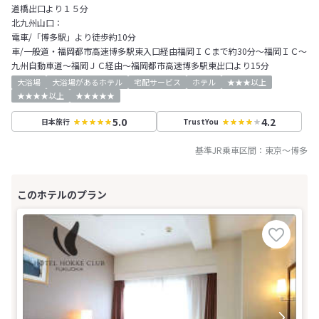
道橋出口より１５分
北九州山口：
電車/「博多駅」より徒歩約10分
車/一般道・福岡都市高速博多駅東入口経由福岡ＩＣまで約30分～福岡ＩＣ～
九州自動車道～福岡ＪＣ経由～福岡都市高速博多駅東出口より15分
大浴場
大浴場があるホテル
宅配サービス
ホテル
★★★以上
★★★★以上
★★★★★
5.0
4.2
日本旅行
TrustYou
基準JR乗車区間：
東京
～
博多