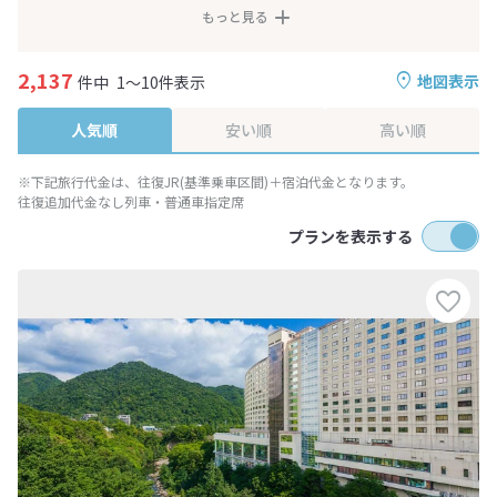
もっと見る
2,137
地図表示
件中
1～10件表示
人気順
安い順
高い順
※下記旅行代金は、往復JR(基準乗車区間)＋宿泊代金となります。
往復追加代金なし列車・普通車指定席
プランを表示する