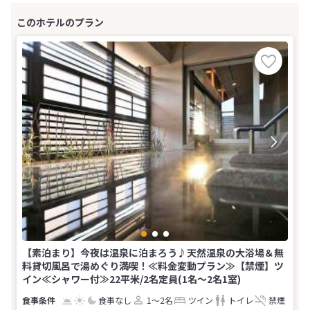
【素泊まり】今夜は温泉に泊まろう♪天然温泉の大浴場＆無
料貸切風呂で湯めぐり満喫！≪料金変動プラン≫【禁煙】ツ
イン≪シャワー付≫22平米/2名定員(1名～2名1室)
食事なし
1～2名
ツイン
トイレ
禁煙