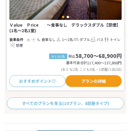
Ｖalue Ｐrice 〜食事なし デラックスダブル【禁煙】
(1名～2名1室)
食事なし
1～2名
ダブル
バス
トイレ
禁煙
58,700～68,900円
税込
おとな1名
基本代金合計
117,400〜137,800
円
(おとな2名 こども0名・1部屋/1泊2日)
おすすめポイント
プランの詳細
すべてのプランを見る
(10プラン、8部屋タイプ)