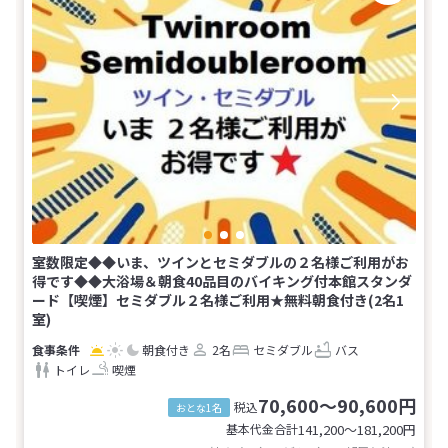
室数限定◆◆いま、ツインとセミダブルの２名様ご利用がお
得です◆◆大浴場＆朝食40品目のバイキング付本館スタンダ
ード【喫煙】セミダブル２名様ご利用★無料朝食付き(2名1
室)
朝食付き
2名
セミダブル
バス
トイレ
喫煙
70,600～90,600円
税込
おとな1名
基本代金合計
141,200〜181,200
円