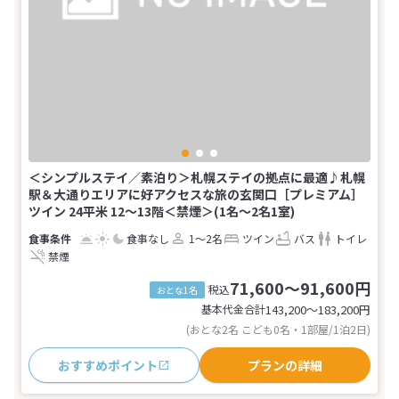
＜シンプルステイ／素泊り＞札幌ステイの拠点に最適♪札幌
駅＆大通りエリアに好アクセスな旅の玄関口［プレミアム］
ツイン 24平米 12～13階＜禁煙＞(1名～2名1室)
食事なし
1～2名
ツイン
バス
トイレ
禁煙
71,600～91,600円
税込
おとな1名
基本代金合計
143,200〜183,200
円
(おとな2名 こども0名・1部屋/1泊2日)
おすすめポイント
プランの詳細