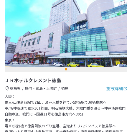
ＪＲホテルクレメント徳島
施設詳細
徳島県
鳴門・徳島・上勝町
徳島
大阪：
電車/山陽新幹線で岡山、瀬戸大橋を経てJR高徳線でJR徳島駅へ
車/阪神高速で垂水JCT経由、明石海峡大橋、大鳴門橋を渡る～神戸淡路鳴門
自動車道、鳴門IC～国道11号を徳島市方向へ30分
東京：
電車/飛行機で徳島阿波おどり空港、空港よりリムジンバスで徳島駅へ
車/岡山より瀬戸中央自動車道、高松自動車道・徳島自動車道～徳島自動車