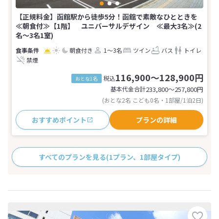
【正規料金】函館駅から徒歩5分！函館で素敵なひとときを
≪朝食付≫【1階】 ユニバーサルデザイン ≪最大3名≫(2
名～3名1室)
朝食付き
1～3名
ツイン
バス
トイレ
禁煙
116,900～128,900円
税込
おとな1名
基本代金合計
233,800〜257,800
円
(おとな2名 こども0名・1部屋/1泊2日)
おすすめポイント
プランの詳細
すべてのプランを見る
(1プラン、1部屋タイプ)