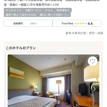
道・徳島IC～国道11号を徳島市方向へ15分
エステ＆スパ
宅配サービス
ホテル
駐車場有り
最寄り駅より徒歩5分以内
館内に車いす利用トイレ
4.4
収集中
日本旅行
TrustYou
基準JR乗車区間：
東京
～
徳島