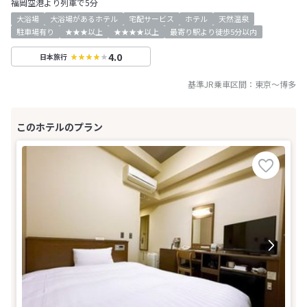
福岡空港より列車で5分
大浴場
大浴場があるホテル
宅配サービス
ホテル
天然温泉
駐車場有り
★★★以上
★★★★以上
最寄り駅より徒歩5分以内
4.0
日本旅行
基準JR乗車区間：
東京
～
博多