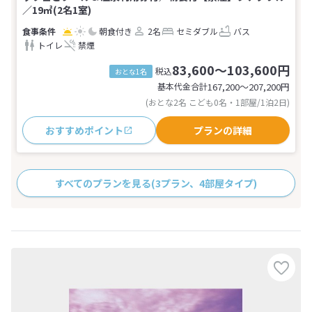
／19㎡(2名1室)
朝食付き
2名
セミダブル
バス
トイレ
禁煙
83,600～103,600円
税込
おとな1名
基本代金合計
167,200〜207,200
円
(おとな2名 こども0名・1部屋/1泊2日)
おすすめポイント
プランの詳細
すべてのプランを見る
(3プラン、4部屋タイプ)