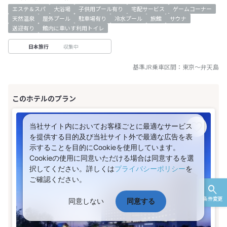
エステ＆スパ
大浴場
子供用プール有り
宅配サービス
ゲームコーナー
天然温泉
屋外プール
駐車場有り
冷水プール
旅館
サウナ
送迎有り
館内に車いす利用トイレ
収集中
日本旅行
基準JR乗車区間：
東京
～
弁天島
当社サイト内においてお客様ごとに最適なサービス
を提供する目的及び当社サイト外で最適な広告を表
示することを目的にCookieを使用しています。
Cookieの使用に同意いただける場合は同意するを選
択してください。詳しくは
プライバシーポリシー
を
ご確認ください。
条件変更
同意しない
同意する