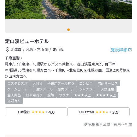
定山渓ビューホテル
施設詳細
北海道
札幌・定山渓
定山渓
千歳空港：
電車/JR千歳線、札幌駅からバスへ乗換え、定山渓温泉東2丁目下車
車/国道36号線を札幌方面へ～千歳IC～北広島ICを札幌方面、国道230号線を
定山渓方面へ
エステ＆スパ
大浴場
子供用プール有り
コンビニ
宅配サービス
ゲームコーナー
温水プール
屋内プール
ジャグジー
天然温泉
露天風呂
駐車場有り
旅館
サウナ
★★★以上
★★★★以上
送迎有り
4.0
3.9
日本旅行
TrustYou
基準JR乗車区間：
東京
～
札幌