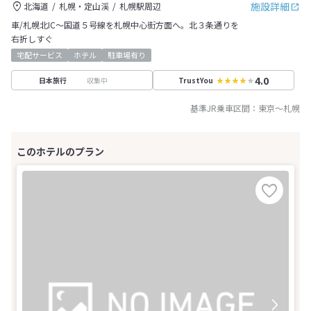
施設詳細
北海道
札幌・定山渓
札幌駅周辺
車/札幌北IC～国道５号線を札幌中心街方面へ。北３条通りを
右折しすぐ
宅配サービス
ホテル
駐車場有り
4.0
収集中
日本旅行
TrustYou
基準JR乗車区間：
東京
～
札幌