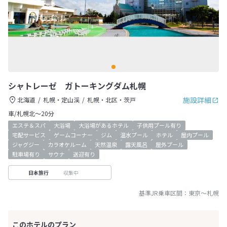
シャトレーゼ ガトーキングダム札幌
施設詳細
北海道
札幌・定山渓
札幌・北区・茨戸
車/札幌北～20分
エステ＆スパ
大浴場
大浴場があるホテル
子供用プール有り
宅配サービス
ゲームコーナー
ジム
温水プール
ホテル
屋内プール
ジャグジー
カラオケルーム
天然温泉
露天風呂
屋外プール
駐車場有り
サウナ
送迎有り
収集中
日本旅行
基準JR乗車区間：
東京
～
札幌