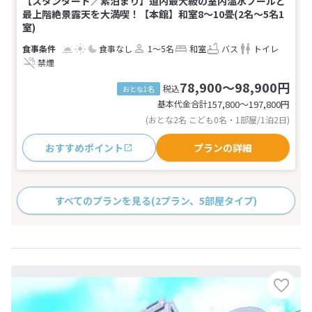
【スタンダード／素泊まり】道内最大級の室内温水プールと
最上階絶景露天を大満喫！【本館】和室8～10畳(2名～5名1
室)
食事なし
1～5名
和室
バス
トイレ
禁煙
78,900～98,900円
税込
おとな1名
基本代金合計
157,800〜197,800
円
(おとな2名 こども0名・1部屋/1泊2日)
おすすめポイント
プランの詳細
すべてのプランを見る
(2プラン、5部屋タイプ)