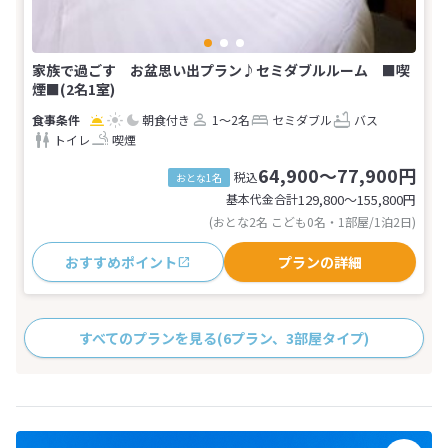
家族で過ごす お盆思い出プラン♪セミダブルルーム ■喫
煙■(2名1室)
朝食付き
1～2名
セミダブル
バス
トイレ
喫煙
64,900～77,900円
税込
おとな1名
基本代金合計
129,800〜155,800
円
(おとな2名 こども0名・1部屋/1泊2日)
おすすめポイント
プランの詳細
すべてのプランを見る
(6プラン、3部屋タイプ)