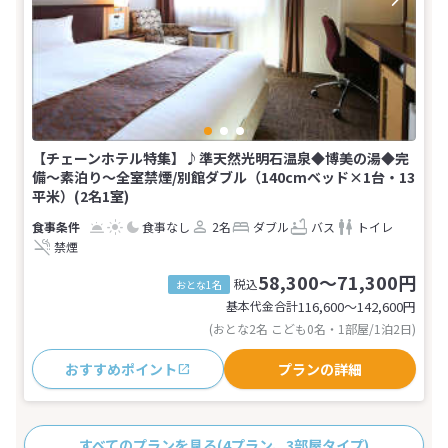
【チェーンホテル特集】♪準天然光明石温泉◆博美の湯◆完
備〜素泊り〜全室禁煙/別館ダブル（140cmベッド×1台・13
平米）(2名1室)
食事なし
2名
ダブル
バス
トイレ
禁煙
58,300～71,300円
税込
おとな1名
基本代金合計
116,600〜142,600
円
(おとな2名 こども0名・1部屋/1泊2日)
おすすめポイント
プランの詳細
すべてのプランを見る
(4プラン、3部屋タイプ)