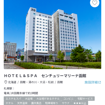
ＨＯＴＥＬ＆ＳＰＡ センチュリーマリーナ函館
施設詳細
北海道
函館・湯の川・大沼・松前
函館
札幌駅：
電車/JR函館本線で約3時間
エステ＆スパ
大浴場
大浴場があるホテル
コンビニ
宅配サービス
ホテル
天然温泉
露天風呂
駐車場有り
サウナ
★★★以上