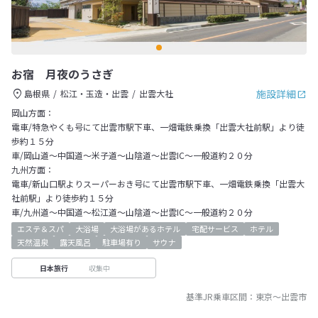
お宿 月夜のうさぎ
施設詳細
島根県
松江・玉造・出雲
出雲大社
岡山方面：
電車/特急やくも号にて出雲市駅下車、一畑電鉄乗換「出雲大社前駅」より徒
歩約１５分
車/岡山道～中国道～米子道～山陰道～出雲IC～一般道約２０分
九州方面：
電車/新山口駅よりスーパーおき号にて出雲市駅下車、一畑電鉄乗換「出雲大
社前駅」より徒歩約１５分
車/九州道～中国道～松江道～山陰道～出雲IC～一般道約２０分
エステ＆スパ
大浴場
大浴場があるホテル
宅配サービス
ホテル
天然温泉
露天風呂
駐車場有り
サウナ
収集中
日本旅行
基準JR乗車区間：
東京
～
出雲市