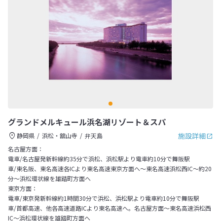
グランドメルキュール浜名湖リゾート＆スパ
施設詳細
静岡県
浜松・舘山寺
弁天島
名古屋方面：
電車/名古屋発新幹線約35分で浜松、浜松駅より電車約10分で舞阪駅
車/東名阪、東名高速各ICより東名高速東京方面へ～東名高速浜松西IC～約20
分～浜松環状線を雄踏町方面へ
東京方面：
電車/東京発新幹線約1時間30分で浜松、浜松駅より電車約10分で舞阪駅
車/首都高速、他各高速道路ICより東名高速へ。名古屋方面～東名高速浜松西
IC～浜松環状線を雄踏町方面へ