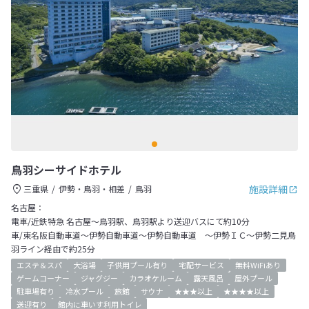
鳥羽シーサイドホテル
施設詳細
三重県
伊勢・鳥羽・相差
鳥羽
名古屋：
電車/近鉄特急 名古屋～鳥羽駅、鳥羽駅より送迎バスにて約10分
車/東名阪自動車道～伊勢自動車道～伊勢自動車道 ～伊勢ＩＣ～伊勢二見鳥
羽ライン経由で約25分
エステ＆スパ
大浴場
子供用プール有り
宅配サービス
無料WiFiあり
ゲームコーナー
ジャグジー
カラオケルーム
露天風呂
屋外プール
駐車場有り
冷水プール
旅館
サウナ
★★★以上
★★★★以上
送迎有り
館内に車いす利用トイレ