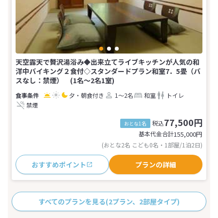
天空露天で贅沢湯浴み◆出来立てライブキッチンが人気の和
洋中バイキング２食付◇スタンダードプラン和室7．5畳（バ
スなし：禁煙） (1名～2名1室)
夕・朝食付き
1～2名
和室
トイレ
禁煙
77,500円
税込
おとな1名
基本代金合計
155,000
円
(おとな2名 こども0名・1部屋/1泊2日)
おすすめポイント
プランの詳細
すべてのプランを見る
(2プラン、2部屋タイプ)