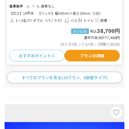
食事なし
【広さ】18平米
【ベッド】幅160cm×長さ200cm（1台）
1～2名
ダブル（パノラマ）
バス
トイレ
禁煙
38,700円
税込
おとな1名
基本代金合計
77,400
円
(おとな2名 こども0名・1部屋/1泊2日)
おすすめポイント
プランの詳細
すべてのプランを見る
(20プラン、6部屋タイプ)