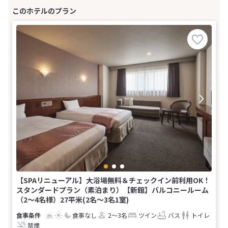
【SPAリニューアル】大浴場無料＆チェックイン前利用OK！
スタンダードプラン（素泊まり）【新館】バルコニールーム
（2〜4名様）27平米(2名～3名1室)
食事なし
2～3名
ツイン
バス
トイレ
禁煙