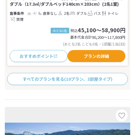
ダブル（17.3㎡/ダブルベッド140cm×203cm）(2名1室)
食事なし
2名
ダブル
バス
トイレ
禁煙
45,100～58,900円
税込
おとな1名
基本代金合計
90,200〜117,800
円
(おとな2名 こども0名・1部屋/1泊2日)
おすすめポイント
プランの詳細
すべてのプランを見る
(10プラン、3部屋タイプ)