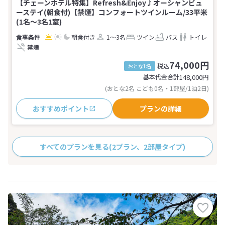
【チェーンホテル特集】Refresh&Enjoy♪オーシャンビュ
ーステイ(朝食付)【禁煙】コンフォートツインルーム/33平米
(1名～3名1室)
朝食付き
1～3名
ツイン
バス
トイレ
禁煙
74,000円
税込
おとな1名
基本代金合計
148,000
円
(おとな2名 こども0名・1部屋/1泊2日)
おすすめポイント
プランの詳細
すべてのプランを見る
(2プラン、2部屋タイプ)