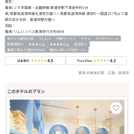
東京：
電車/ＪＲ京葉線・武蔵野線 新浦安駅下車徒歩約1分
車/首都高速湾岸線を浦安方面へ～首都高速湾岸線 浦安IC～国道357号より富
岡立体を右折、新浦安駅方面へ
羽田：
電車/リムジンバス新浦安行き約40分
赤ちゃん歓迎の宿
コンビニ
宅配サービス
ホテル
カラオケルーム
駐車場有り
★★★以上
★★★★以上
送迎有り
最寄り駅より徒歩5分以内
館内に車いす利用トイレ
4.5
4.3
日本旅行
TrustYou
基準JR乗車区間：
広島
～
新浦安