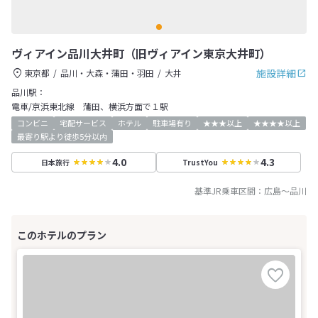
ヴィアイン品川大井町（旧ヴィアイン東京大井町）
施設詳細
東京都
品川・大森・蒲田・羽田
大井
品川駅：
電車/京浜東北線 蒲田、横浜方面で１駅
コンビニ
宅配サービス
ホテル
駐車場有り
★★★以上
★★★★以上
最寄り駅より徒歩5分以内
4.0
4.3
日本旅行
TrustYou
基準JR乗車区間：
広島
～
品川