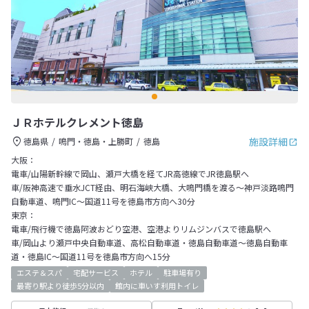
ＪＲホテルクレメント徳島
施設詳細
徳島県
鳴門・徳島・上勝町
徳島
大阪：
電車/山陽新幹線で岡山、瀬戸大橋を経てJR高徳線でJR徳島駅へ
車/阪神高速で垂水JCT経由、明石海峡大橋、大鳴門橋を渡る～神戸淡路鳴門
自動車道、鳴門IC～国道11号を徳島市方向へ30分
東京：
電車/飛行機で徳島阿波おどり空港、空港よりリムジンバスで徳島駅へ
車/岡山より瀬戸中央自動車道、高松自動車道・徳島自動車道～徳島自動車
道・徳島IC～国道11号を徳島市方向へ15分
エステ＆スパ
宅配サービス
ホテル
駐車場有り
最寄り駅より徒歩5分以内
館内に車いす利用トイレ