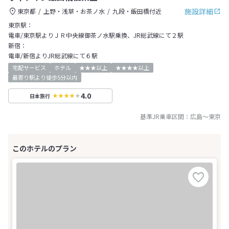
施設詳細
東京都
上野・浅草・お茶ノ水
九段・飯田橋付近
東京駅：
電車/東京駅よりＪＲ中央線御茶ノ水駅乗換、JR総武線にて２駅
新宿：
電車/新宿よりJR総武線にて６駅
宅配サービス
ホテル
★★★以上
★★★★以上
最寄り駅より徒歩5分以内
4.0
日本旅行
基準JR乗車区間：
広島
～
東京