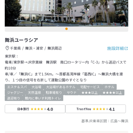
舞浜ユーラシア
施設詳細
千葉県
舞浜・浦安
舞浜周辺
東京駅：
電車/東京駅→JR京葉線 舞浜駅 南口ロータリー内「C-3」から送迎バスで
約10分
車/車／「舞浜IC」まで1.5Km。～首都高湾岸線「葛西IC」～舞浜大橋を渡
り、１つ目の信号を右折して運動公園のすぐとなり
エステ＆スパ
大浴場
大浴場があるホテル
宅配サービス
ホテル
ジャグジー
天然温泉
駐車場有り
サウナ
★★★以上
★★★★以上
送迎有り
館内に車いす利用トイレ
4.0
4.1
日本旅行
TrustYou
基準JR乗車区間：
広島
～
舞浜