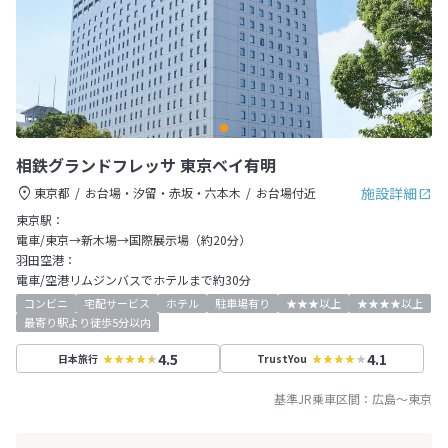
相鉄グランドフレッサ 東京ベイ有明
施設詳細
東京都
お台場・汐留・赤坂・六本木
お台場付近
東京駅：
電車/東京→新木場→国際展示場（約20分）
羽田空港：
電車/空港リムジンバスでホテルまで約30分
コンビニ
宅配サービス
ホテル
駐車場有り
★★★以上
★★★★以上
最寄り駅より徒歩5分以内
4.5
4.1
日本旅行
TrustYou
基準JR乗車区間：
広島
～
東京