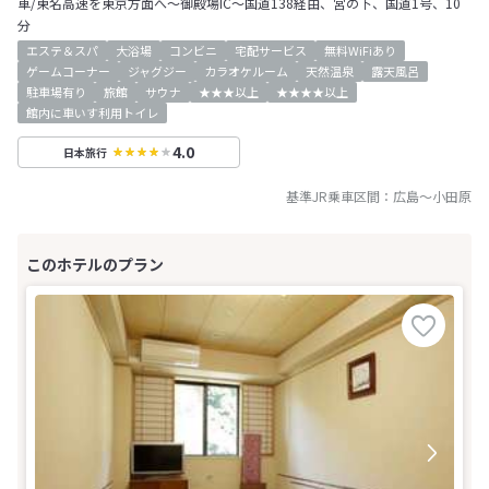
車/東名高速を東京方面へ～御殿場IC～国道138経由、宮の下、国道1号、10
分
エステ＆スパ
大浴場
コンビニ
宅配サービス
無料WiFiあり
ゲームコーナー
ジャグジー
カラオケルーム
天然温泉
露天風呂
駐車場有り
旅館
サウナ
★★★以上
★★★★以上
館内に車いす利用トイレ
4.0
日本旅行
基準JR乗車区間：
広島
～
小田原