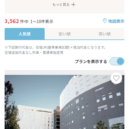
もっと見る
3,562
地図表示
件中
1～10件表示
人気順
安い順
高い順
※下記旅行代金は、往復JR(基準乗車区間)＋宿泊代金となります。
往復追加代金なし列車・普通車指定席
プランを表示する