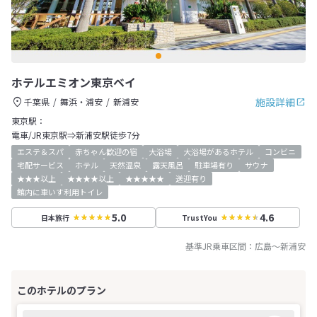
ホテルエミオン東京ベイ
施設詳細
千葉県
舞浜・浦安
新浦安
東京駅：
電車/JR東京駅⇒新浦安駅徒歩7分
エステ＆スパ
赤ちゃん歓迎の宿
大浴場
大浴場があるホテル
コンビニ
宅配サービス
ホテル
天然温泉
露天風呂
駐車場有り
サウナ
★★★以上
★★★★以上
★★★★★
送迎有り
館内に車いす利用トイレ
5.0
4.6
日本旅行
TrustYou
基準JR乗車区間：
広島
～
新浦安