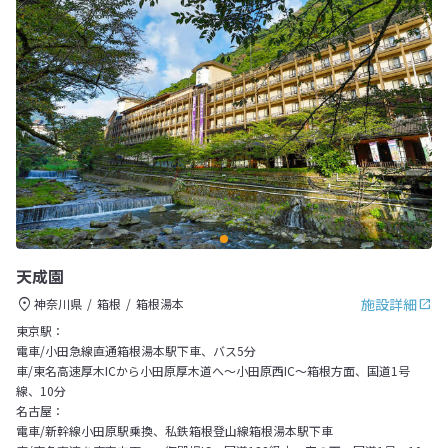
天成園
施設詳細
神奈川県
箱根
箱根湯本
東京駅：
電車/小田急線直通箱根湯本駅下車、バス5分
車/東名高速厚木ICから小田原厚木道へ～小田原西IC～箱根方面、国道1号
線、10分
名古屋：
電車/新幹線小田原駅乗換、私鉄箱根登山線箱根湯本駅下車