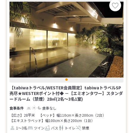
【tabiwaトラベル/WESTER会員限定】tabiwaトラベルSP
売尽★WESTERポイント付◆ －【エミオンタワー】スタンダ
ードルーム（禁煙）28㎡(2名～3名1室)
食事なし
【広さ】28平米
【ベッド】幅110cm×長さ200cm（2台）
【エキストラベッド】幅100cm×長さ200cm（1台）
1～3名
ツイン
バス
トイレ
禁煙