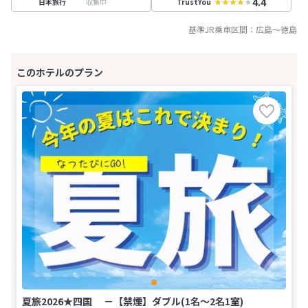
4.4
収集中
日本旅行
TrustYou
基準JR乗車区間：
広島
～
徳島
夏旅2026★四国 －【禁煙】ダブル(1名～2名1室)