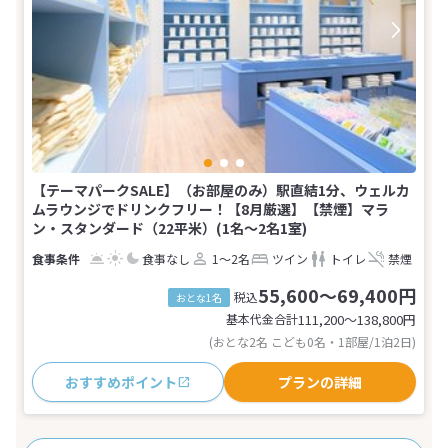
【テーマパークSALE】（お部屋のみ）駅直結1分、ウェルカ
ムラウンジでドリンクフリー！【8月厳選】【禁煙】マラ
ン・スタンダード（22平米）(1名～2名1室)
食事なし
1～2名
ツイン
トイレ
禁煙
55,600～69,400円
税込
おとな1名
基本代金合計
111,200〜138,800
円
(おとな2名 こども0名・1部屋/1泊2日)
おすすめポイント
プランの詳細