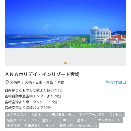
ＡＮＡホリデイ・インリゾート宮崎
施設詳細
宮崎県
宮崎・日南・青島
青島
日南線こどものくに駅より徒歩で7分
宮崎自動車道宮崎インターより20分
宮崎空港より車・タクシーで15分
宮崎空港より路線バスで20分
エステ＆スパ
大浴場
大浴場があるホテル
子供用プール有り
コンビニ
宅配サービス
ジム
温水プール
ホテル
屋内プール
カラオケルーム
天然温泉
駐車場有り
サウナ
最寄り駅より徒歩5分以内