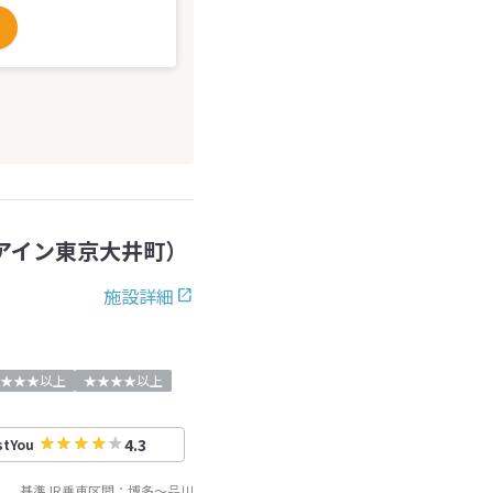
アイン東京大井町）
施設詳細
★★★以上
★★★★以上
4.3
stYou
基準JR乗車区間：
博多
～
品川