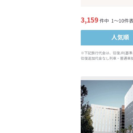
3,159
件中
1～10件
人気順
※下記旅行代金は、往復JR(基
往復追加代金なし列車・普通車