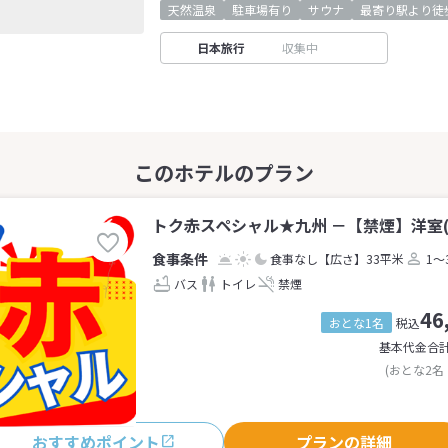
天然温泉
駐車場有り
サウナ
最寄り駅より徒
日本旅行
収集中
トク赤スペシャル★九州 －【禁煙】洋室(
食事なし
【広さ】33平米
1～
バス
トイレ
禁煙
46
おとな1名
税込
基本代金合
(おとな2名
おすすめポイント
プランの詳細