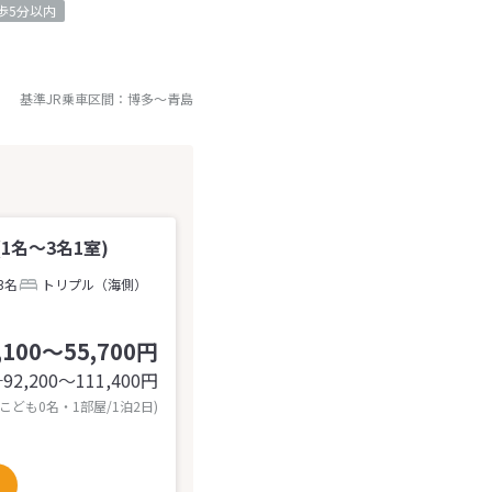
歩5分以内
基準JR乗車区間：
博多
～
青島
1名～3名1室)
3名
トリプル（海側）
,100～55,700円
92,200〜111,400
円
計
 こども0名・1部屋/1泊2日)