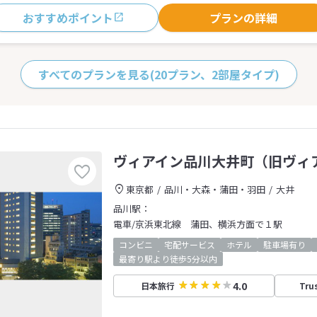
おすすめポイント
プランの詳細
すべてのプランを見る
(20プラン、2部屋タイプ)
ヴィアイン品川大井町（旧ヴィ
東京都
品川・大森・蒲田・羽田
大井
品川駅：
電車/京浜東北線 蒲田、横浜方面で１駅
コンビニ
宅配サービス
ホテル
駐車場有り
最寄り駅より徒歩5分以内
4.0
日本旅行
Tru