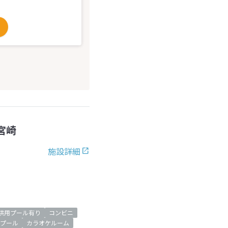
宮崎
施設詳細
供用プール有り
コンビニ
プール
カラオケルーム