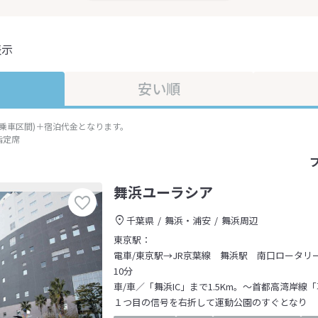
表示
安い順
準乗車区間)＋宿泊代金となります。
指定席
舞浜ユーラシア
千葉県
舞浜・浦安
舞浜周辺
東京駅：
電車/東京駅→JR京葉線 舞浜駅 南口ロータリー
10分
車/車／「舞浜IC」まで1.5Km。～首都高湾岸線
１つ目の信号を右折して運動公園のすぐとなり