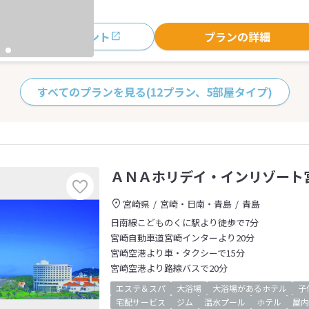
おすすめポイント
プランの詳細
すべてのプランを見る
(12プラン、5部屋タイプ)
ＡＮＡホリデイ・インリゾート
宮崎県
宮崎・日南・青島
青島
日南線こどものくに駅より徒歩で7分
宮崎自動車道宮崎インターより20分
宮崎空港より車・タクシーで15分
宮崎空港より路線バスで20分
エステ＆スパ
大浴場
大浴場があるホテル
子
宅配サービス
ジム
温水プール
ホテル
屋内