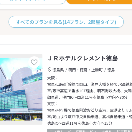
すべてのプランを見る
(14プラン、2部屋タイプ)
ＪＲホテルクレメント徳島
徳島県
鳴門・徳島・上勝町
徳島
大阪：
電車/山陽新幹線で岡山、瀬戸大橋を経てJR高徳
車/阪神高速で垂水JCT経由、明石海峡大橋、大
動車道、鳴門IC～国道11号を徳島市方向へ30分
東京：
電車/飛行機で徳島阿波おどり空港、空港よりリ
車/岡山より瀬戸中央自動車道、高松自動車道・
徳島IC～国道11号を徳島市方向へ15分
エステ＆スパ
宅配サービス
ホテル
駐車場有