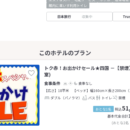
館内に車いす利用トイレ
日本旅行
収集中
Tru
トク赤！お出かけセール★四国 －【禁煙】
室)
食事なし
【広さ】18平米
【ベッド】幅160cm×長さ200cm（
ダブル（パノラマ）
バス
トイレ
禁煙
51
おとな1名
税込
基本代金合計
(おとな2名