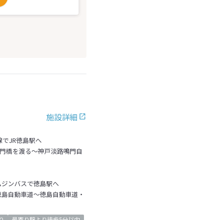
施設詳細
線でJR徳島駅へ
鳴門橋を渡る～神戸淡路鳴門自
ムジンバスで徳島駅へ
徳島自動車道～徳島自動車道・
り
最寄り駅より徒歩5分以内