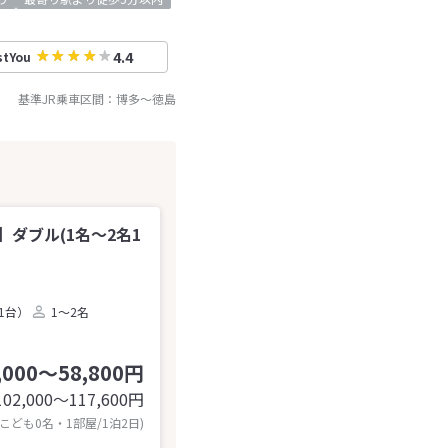
4.4
stYou
基準JR乗車区間：
博多
～
徳島
ダブル(1名～2名1
1台）
1～2名
,000～58,800円
102,000〜117,600
円
 こども0名・1部屋/1泊2日)