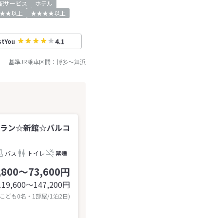
配サービス
ホテル
★★以上
★★★★以上
4.1
stYou
基準JR乗車区間：
博多
～
舞浜
プラン☆新館☆バルコ
バス
トイレ
禁煙
,800～73,600円
119,600〜147,200
円
 こども0名・1部屋/1泊2日)