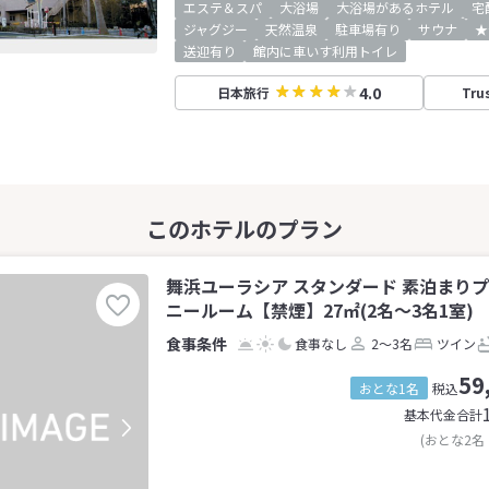
エステ＆スパ
大浴場
大浴場があるホテル
宅
ジャグジー
天然温泉
駐車場有り
サウナ
★
送迎有り
館内に車いす利用トイレ
4.0
日本旅行
Tru
舞浜ユーラシア スタンダード 素泊まり
ニールーム【禁煙】27㎡(2名～3名1室)
食事なし
2～3名
ツイン
59
おとな1名
税込
基本代金合計
(おとな2名