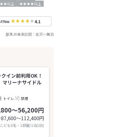
★★以上
★★★★以上
4.1
stYou
基準JR乗車区間：
金沢
～
舞浜
ックイン前利用OK！
】マリーナサイドル
トイレ
禁煙
,800～56,200円
87,600〜112,400
円
計
 こども0名・1部屋/1泊2日)