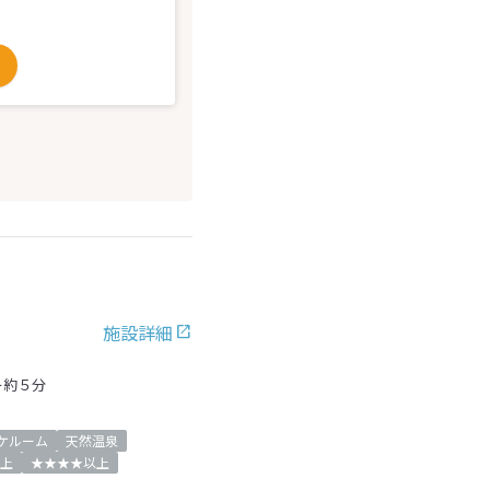
施設詳細
ー約５分
ケルーム
天然温泉
上
★★★★以上