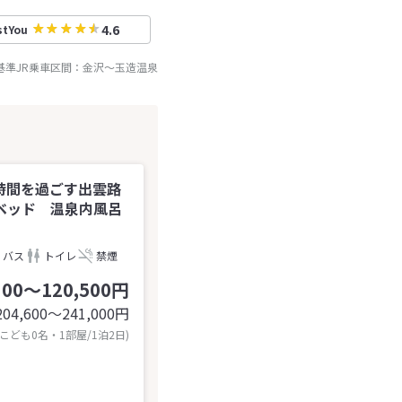
4.6
stYou
基準JR乗車区間：
金沢
～
玉造温泉
時間を過ごす出雲路
ベッド 温泉内風呂
バス
トイレ
禁煙
300～120,500円
204,600〜241,000
円
 こども0名・1部屋/1泊2日)