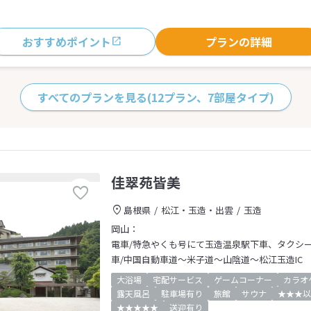
おすすめポイント
プランの詳細
すべてのプランを見る
(12プラン、7部屋タイプ)
佳翠苑皆美
島根県
松江・玉造・出雲
玉造
岡山：
電車/特急やくも号にて玉造温泉駅下車、タクシ
車/中国自動車道～米子道～山陰道～松江玉造IC
大浴場
宅配サービス
ゲームコーナー
カラオ
露天風呂
駐車場有り
旅館
サウナ
★★★以
★★★★★
送迎有り