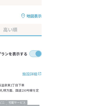
地図表示
高い順
プランを表示する
施設詳細
渓温泉東2丁目下車
を札幌方面、国道230号線を定
ビニ
宅配サービス