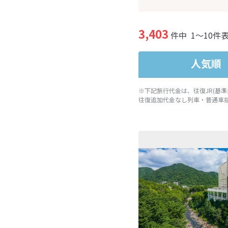
3,403
件中
1～10件
人気順
※下記旅行代金は、往復JR(基
往復追加代金なし列車・普通車