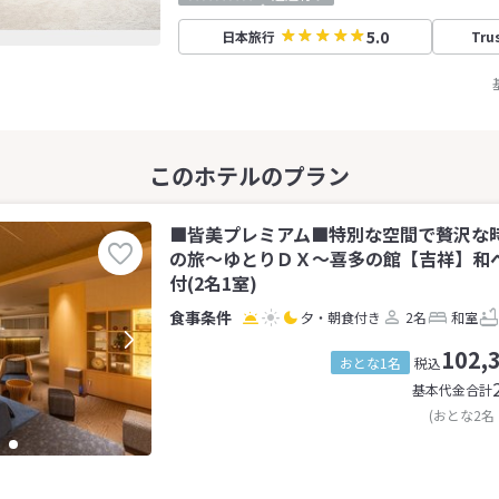
5.0
日本旅行
Tru
■皆美プレミアム■特別な空間で贅沢な
の旅〜ゆとりＤＸ〜喜多の館【吉祥】和
付(2名1室)
夕・朝食付き
2名
和室
102,
おとな1名
税込
基本代金合計
(おとな2名