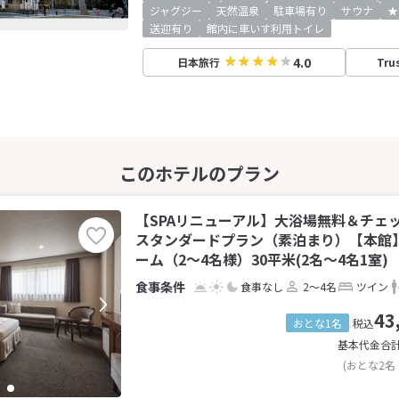
ジャグジー
天然温泉
駐車場有り
サウナ
★
送迎有り
館内に車いす利用トイレ
4.0
日本旅行
Tru
【SPAリニューアル】大浴場無料＆チェ
スタンダードプラン（素泊まり）【本館
ーム（2〜4名様）30平米(2名～4名1室)
食事なし
2～4名
ツイン
43
おとな1名
税込
基本代金合
(おとな2名