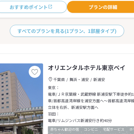
おすすめポイント
プランの詳細
すべてのプランを見る
(1プラン、1部屋タイプ)
オリエンタルホテル東京ベイ
千葉県
舞浜・浦安
新浦安
東京：
電車/ＪＲ京葉線・武蔵野線 新浦安駅下車徒歩約
車/首都高速湾岸線を浦安方面へ～首都高速湾岸線 
立体を右折、新浦安駅方面へ
羽田：
電車/リムジンバス新浦安行き約40分
赤ちゃん歓迎の宿
コンビニ
宅配サービス
ホ