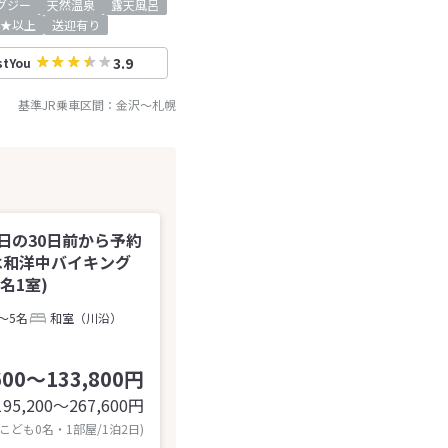
グジー
天然温泉
露天風呂
★以上
送迎有り
3.9
stYou
基準JR乗車区間：
金沢
～
札幌
日の30日前から予約
は和洋中バイキング
名1室)
～5名
和室（川沿）
600～133,800円
195,200〜267,600
円
 こども0名・1部屋/1泊2日)