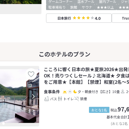
ゲームコーナー
温水プール
屋内プール
ジャ
駐車場有り
旅館
サウナ
★★★以上
★★★
4.0
日本旅行
Tru
こころに響く日本の旅★夏旅2026★出発
OK！売りつくしセール♪北海道★ 夕食
をご用意★【本館】【禁煙】和室(2名～5
夕・朝食付き
【広さ】10畳
2
バス
トイレ
禁煙
97,
おとな1名
税込
基本代金合計
(おとな2名