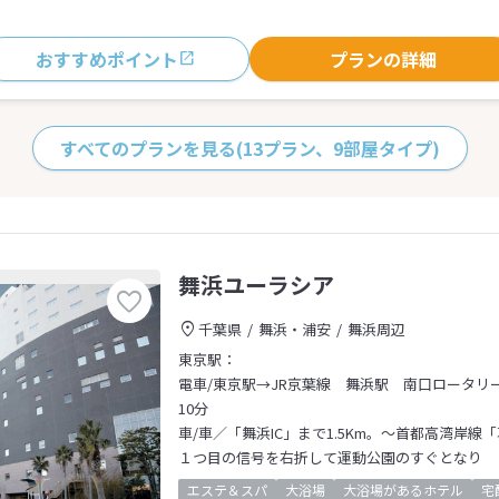
おすすめポイント
プランの詳細
すべてのプランを見る
(13プラン、9部屋タイプ)
舞浜ユーラシア
千葉県
舞浜・浦安
舞浜周辺
東京駅：
電車/東京駅→JR京葉線 舞浜駅 南口ロータリー
10分
車/車／「舞浜IC」まで1.5Km。～首都高湾岸線
１つ目の信号を右折して運動公園のすぐとなり
エステ＆スパ
大浴場
大浴場があるホテル
宅