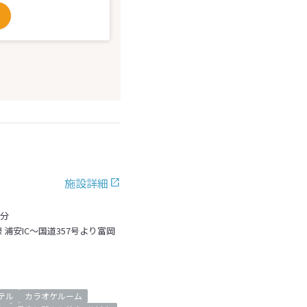
施設詳細
1分
浦安IC～国道357号より富岡
テル
カラオケルーム