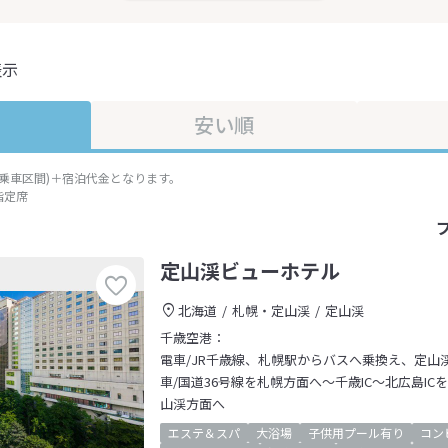
表示
安い順
準乗車区間)＋宿泊代金となります。
指定席
定山渓ビューホテル
北海道
札幌・定山渓
定山渓
千歳空港：
電車/JR千歳線、札幌駅からバスへ乗換え、定山
車/国道36号線を札幌方面へ～千歳IC～北広島IC
山渓方面へ
エステ＆スパ
大浴場
子供用プール有り
コン