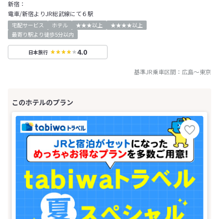
新宿：
電車/新宿よりJR総武線にて６駅
宅配サービス
ホテル
★★★以上
★★★★以上
最寄り駅より徒歩5分以内
4.0
日本旅行
基準JR乗車区間：
広島
～
東京