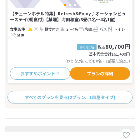
【チェーンホテル特集】Refresh&Enjoy♪オーシャンビュ
ーステイ(朝食付)【禁煙】海側和室/8畳(2名～4名1室)
朝食付き
2～4名
和室
バス
トイレ
禁煙
80,700円
税込
おとな1名
基本代金合計
161,400
円
(おとな2名 こども0名・1部屋/1泊2日)
おすすめポイント
プランの詳細
すべてのプランを見る
(2プラン、1部屋タイプ)