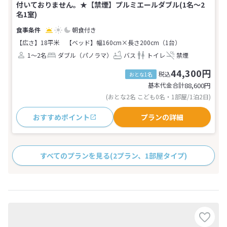
付いておりません。★【禁煙】プルミエールダブル(1名～2
名1室)
朝食付き
【広さ】18平米
【ベッド】幅160cm×長さ200cm（1台）
1～2名
ダブル（パノラマ）
バス
トイレ
禁煙
44,300円
税込
おとな1名
基本代金合計
88,600
円
(おとな2名 こども0名・1部屋/1泊2日)
おすすめポイント
プランの詳細
すべてのプランを見る
(2プラン、1部屋タイプ)