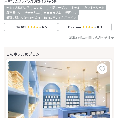
電車/リムジンバス新浦安行き約40分
赤ちゃん歓迎の宿
コンビニ
宅配サービス
ホテル
カラオケルーム
駐車場有り
★★★以上
★★★★以上
送迎有り
最寄り駅より徒歩5分以内
館内に車いす利用トイレ
4.5
4.3
日本旅行
TrustYou
基準JR乗車区間：
広島
～
新浦安