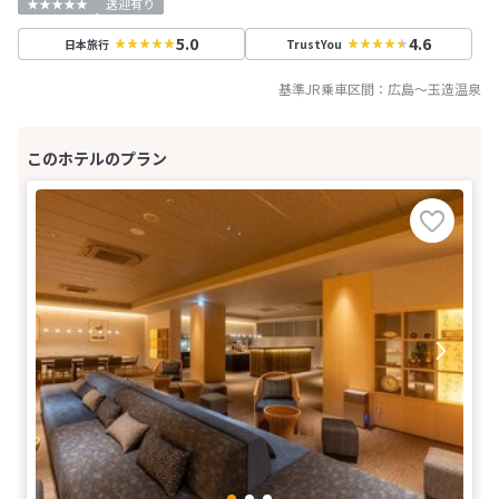
★★★★★
送迎有り
5.0
4.6
日本旅行
TrustYou
基準JR乗車区間：
広島
～
玉造温泉