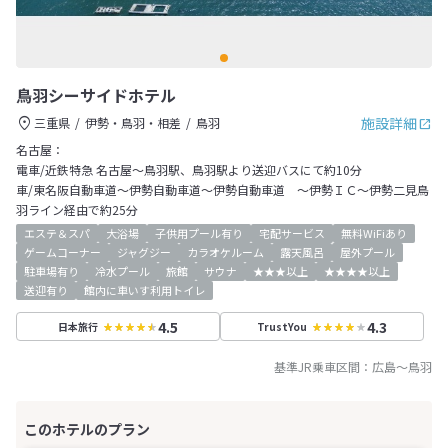
鳥羽シーサイドホテル
施設詳細
三重県
伊勢・鳥羽・相差
鳥羽
名古屋：
電車/近鉄特急 名古屋～鳥羽駅、鳥羽駅より送迎バスにて約10分
車/東名阪自動車道～伊勢自動車道～伊勢自動車道 ～伊勢ＩＣ～伊勢二見鳥
羽ライン経由で約25分
エステ＆スパ
大浴場
子供用プール有り
宅配サービス
無料WiFiあり
ゲームコーナー
ジャグジー
カラオケルーム
露天風呂
屋外プール
駐車場有り
冷水プール
旅館
サウナ
★★★以上
★★★★以上
送迎有り
館内に車いす利用トイレ
4.5
4.3
日本旅行
TrustYou
基準JR乗車区間：
広島
～
鳥羽