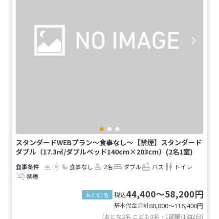
スタンダードWEBプラン～食事なし～【禁煙】スタンダード
ダブル（17.3㎡/ダブルベッド140cm×203cm）(2名1室)
食事なし
2名
ダブル
バス
トイレ
禁煙
44,400～58,200円
税込
おとな1名
基本代金合計
88,800〜116,400
円
(おとな2名 こども0名・1部屋/1泊2日)