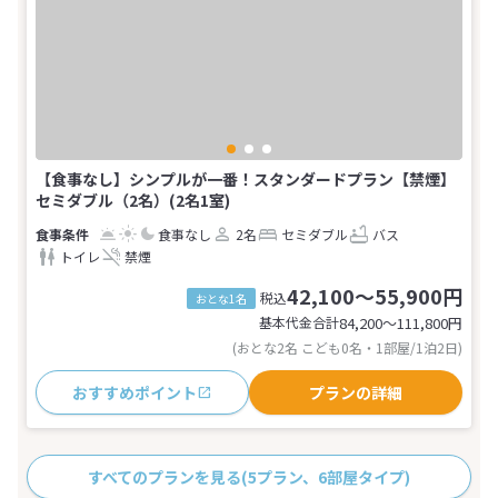
【食事なし】シンプルが一番！スタンダードプラン【禁煙】
セミダブル（2名）(2名1室)
食事なし
2名
セミダブル
バス
トイレ
禁煙
42,100～55,900円
税込
おとな1名
基本代金合計
84,200〜111,800
円
(おとな2名 こども0名・1部屋/1泊2日)
おすすめポイント
プランの詳細
すべてのプランを見る
(5プラン、6部屋タイプ)