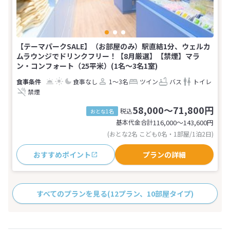
【テーマパークSALE】（お部屋のみ）駅直結1分、ウェルカ
ムラウンジでドリンクフリー！【8月厳選】【禁煙】マラ
ン・コンフォート（25平米）(1名～3名1室)
食事なし
1～3名
ツイン
バス
トイレ
禁煙
58,000～71,800円
税込
おとな1名
基本代金合計
116,000〜143,600
円
(おとな2名 こども0名・1部屋/1泊2日)
おすすめポイント
プランの詳細
すべてのプランを見る
(12プラン、10部屋タイプ)