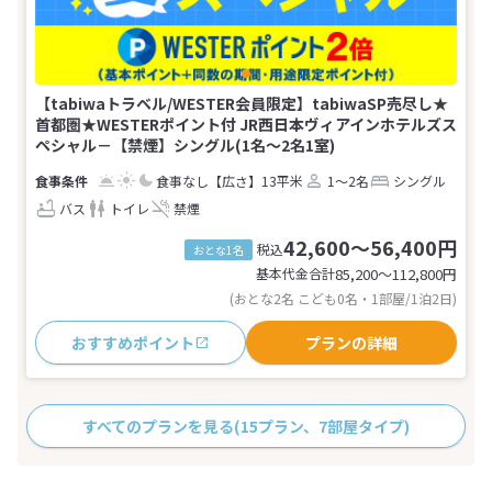
【tabiwaトラベル/WESTER会員限定】tabiwaSP売尽し★
首都圏★WESTERポイント付 JR西日本ヴィアインホテルズス
ペシャル－【禁煙】シングル(1名～2名1室)
食事なし
【広さ】13平米
1～2名
シングル
バス
トイレ
禁煙
42,600～56,400円
税込
おとな1名
基本代金合計
85,200〜112,800
円
(おとな2名 こども0名・1部屋/1泊2日)
おすすめポイント
プランの詳細
すべてのプランを見る
(15プラン、7部屋タイプ)