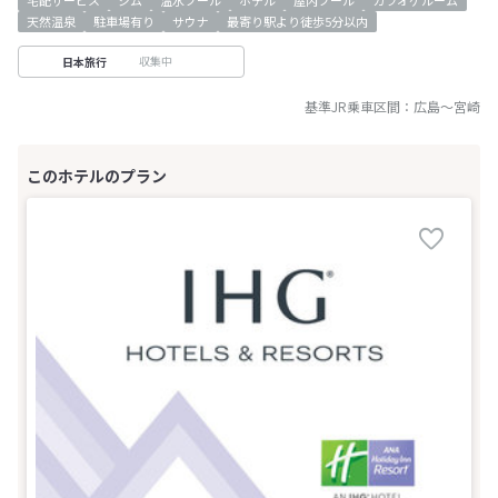
天然温泉
駐車場有り
サウナ
最寄り駅より徒歩5分以内
収集中
日本旅行
基準JR乗車区間：
広島
～
宮崎