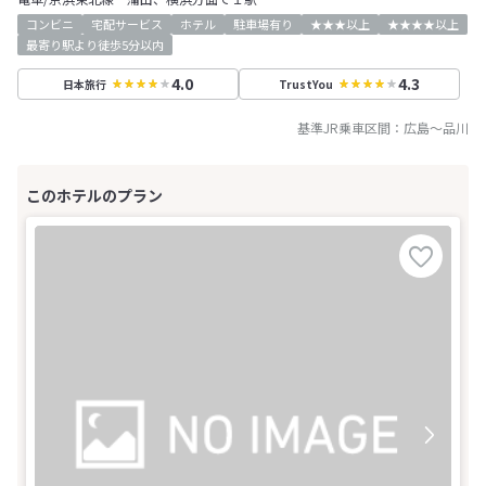
コンビニ
宅配サービス
ホテル
駐車場有り
★★★以上
★★★★以上
最寄り駅より徒歩5分以内
4.0
4.3
日本旅行
TrustYou
基準JR乗車区間：
広島
～
品川