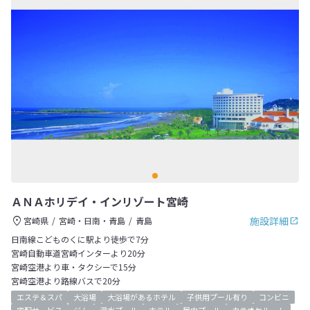
ＡＮＡホリデイ・インリゾート宮崎
施設詳細
宮崎県
宮崎・日南・青島
青島
日南線こどものくに駅より徒歩で7分
宮崎自動車道宮崎インターより20分
宮崎空港より車・タクシーで15分
宮崎空港より路線バスで20分
エステ＆スパ
大浴場
大浴場があるホテル
子供用プール有り
コンビニ
宅配サービス
ジム
温水プール
ホテル
屋内プール
カラオケルーム