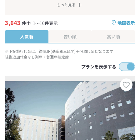
もっと見る
3,643
地図表示
件中
1～10件表示
人気順
安い順
高い順
※下記旅行代金は、往復JR(基準乗車区間)＋宿泊代金となります。
往復追加代金なし列車・普通車指定席
プランを表示する