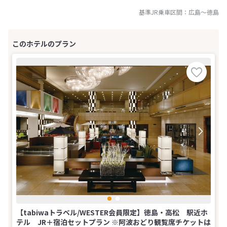
基準JR乗車区間：
広島
～
徳島
【tabiwaトラベル/WESTER会員限定】徳島・高松 駅近ホ
テル JR＋宿泊セットプラン ※阿波おどり観覧席チケットは