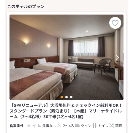
【SPAリニューアル】大浴場無料＆チェックイン前利用OK！
スタンダードプラン（素泊まり）【本館】マリーナサイドル
ーム（2〜4名様）30平米(2名～4名1室)
食事なし
2～4名
ツイン
トイレ
禁煙