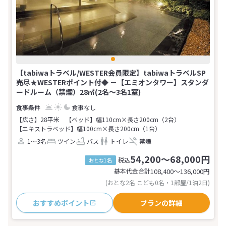
【tabiwaトラベル/WESTER会員限定】tabiwaトラベルSP
売尽★WESTERポイント付◆ －【エミオンタワー】スタンダ
ードルーム（禁煙）28㎡(2名～3名1室)
食事なし
【広さ】28平米
【ベッド】幅110cm×長さ200cm（2台）
【エキストラベッド】幅100cm×長さ200cm（1台）
1～3名
ツイン
バス
トイレ
禁煙
54,200～68,000円
税込
おとな1名
基本代金合計
108,400〜136,000
円
(おとな2名 こども0名・1部屋/1泊2日)
おすすめポイント
プランの詳細