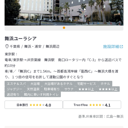
舞浜ユーラシア
施設詳細
千葉県
舞浜・浦安
舞浜周辺
東京駅：
電車/東京駅→JR京葉線 舞浜駅 南口ロータリー内「C-3」から送迎バスで
約10分
車/車／「舞浜IC」まで1.5Km。～首都高湾岸線「葛西IC」～舞浜大橋を渡
り、１つ目の信号を右折して運動公園のすぐとなり
エステ＆スパ
大浴場
大浴場があるホテル
宅配サービス
ホテル
ジャグジー
天然温泉
駐車場有り
サウナ
★★★以上
★★★★以上
送迎有り
館内に車いす利用トイレ
4.0
4.1
日本旅行
TrustYou
基準JR乗車区間：
広島
～
舞浜