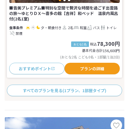
■皆美プレミアム■特別な空間で贅沢な時間を過ごす出雲路
の旅〜ゆとりＤＸ〜喜多の館【吉祥】和ベッド 温泉内風呂
付(2名1室)
夕・朝食付き
2名
和室
バス
トイレ
禁煙
78,300円
税込
おとな1名
基本代金合計
156,600
円
(おとな2名 こども0名・1部屋/1泊2日)
おすすめポイント
プランの詳細
すべてのプランを見る
(1プラン、1部屋タイプ)