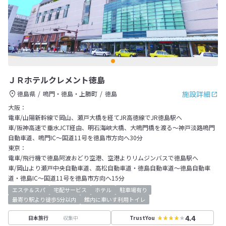
ＪＲホテルクレメント徳島
施設詳細
徳島県
鳴門・徳島・上勝町
徳島
大阪：
電車/山陽新幹線で岡山、瀬戸大橋を経てJR高徳線でJR徳島駅へ
車/阪神高速で垂水JCT経由、明石海峡大橋、大鳴門橋を渡る～神戸淡路鳴門
自動車道、鳴門IC～国道11号を徳島市方向へ30分
東京：
電車/飛行機で徳島阿波おどり空港、空港よりリムジンバスで徳島駅へ
車/岡山より瀬戸中央自動車道、高松自動車道・徳島自動車道～徳島自動車
道・徳島IC～国道11号を徳島市方向へ15分
エステ＆スパ
宅配サービス
ホテル
駐車場有り
最寄り駅より徒歩5分以内
館内に車いす利用トイレ
4.4
収集中
日本旅行
TrustYou