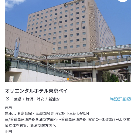
オリエンタルホテル東京ベイ
施設詳細
千葉県
舞浜・浦安
新浦安
東京：
電車/ＪＲ京葉線・武蔵野線 新浦安駅下車徒歩約1分
車/首都高速湾岸線を浦安方面へ～首都高速湾岸線 浦安IC～国道357号より富
岡立体を右折、新浦安駅方面へ
羽田：