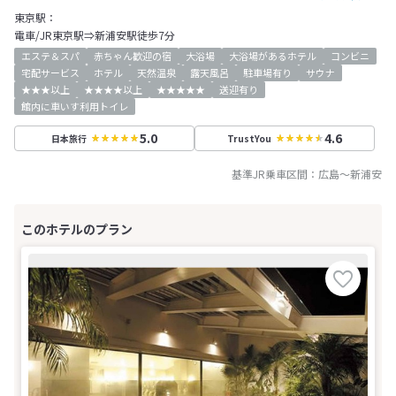
東京駅：
電車/JR東京駅⇒新浦安駅徒歩7分
エステ＆スパ
赤ちゃん歓迎の宿
大浴場
大浴場があるホテル
コンビニ
宅配サービス
ホテル
天然温泉
露天風呂
駐車場有り
サウナ
★★★以上
★★★★以上
★★★★★
送迎有り
館内に車いす利用トイレ
5.0
4.6
日本旅行
TrustYou
基準JR乗車区間：
広島
～
新浦安