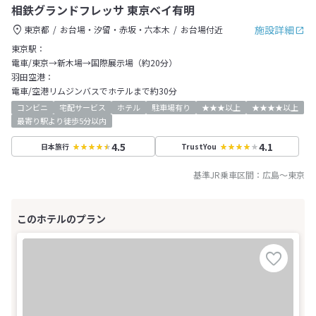
相鉄グランドフレッサ 東京ベイ有明
施設詳細
東京都
お台場・汐留・赤坂・六本木
お台場付近
東京駅：
電車/東京→新木場→国際展示場（約20分）
羽田空港：
電車/空港リムジンバスでホテルまで約30分
コンビニ
宅配サービス
ホテル
駐車場有り
★★★以上
★★★★以上
最寄り駅より徒歩5分以内
4.5
4.1
日本旅行
TrustYou
基準JR乗車区間：
広島
～
東京