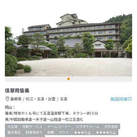
佳翠苑皆美
施設詳細
島根県
松江・玉造・出雲
玉造
岡山：
電車/特急やくも号にて玉造温泉駅下車、タクシー約５分
車/中国自動車道～米子道～山陰道～松江玉造IC
大浴場
宅配サービス
ゲームコーナー
カラオケルーム
天然温泉
露天風呂
駐車場有り
旅館
サウナ
★★★以上
★★★★以上